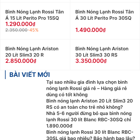
nước, Máy có bình chứa dung tích cực lớn, đặc
biệt tiết kiệm điện năng, phù hợp với vùng có
Bình Nóng Lạnh Rossi Tân
Bình Nóng Lạnh Rossi Tân
nhiều ánh nắng
Á 15 Lít Perito Pro 15SQ
Á 30 Lít Perito Pro 30SQ
1.290.000
Chọn Bình Nóng Lạnh theo tính năng an toàn
1.490.000
2.350.000
-45%
Các dòng bình nóng lạnh dùng điện hiện nay (máy
trực tiếp hay gián tiếp) đều có tính năng ngắt điện tự
Bình Nóng Lạnh Ariston
Bình Nóng Lạnh Ariston
động khi có hiện tượng rò điện, Tuy nhiên sẽ vấn có
20 Lít Slim3 20 R
30 Lít Slim3 30 RS
2.850.000
3.350.000
một lượng điện nhỏ truyền vào cơ thể, dù không gây
chết người nhưng vẫn có thể làm đau, giật mình, cứng
BÀI VIẾT MỚI
người, đặc biệt nguy hiểm đối với người cao tuổi. Vì
Tại sao nhiều gia đình lựa chọn bình
thế để an toàn, Khi sử dụng nên tắt không cấp điện
nóng lạnh Rossi giá rẻ – Hàng giá rẻ
cho bình để đảm bảo an toàn tuyệt đối.
dùng có tốt không
Bình nóng lạnh Ariston 20 Lít Slim3 20
Khi chọn mua Bình Nóng Lạnh Ariston gián tiếp, Ưu
RS có an toàn cho trẻ nhỏ không?
tiên
máy nước nóng
dùng ELCB (cầu giao chống rò
Nhà 5-6 người đừng bỏ qua bình nóng
điện đất) thay vì CB để đảm bảo an toàn cho gia đình
lạnh Rossi 30 lít Blanc RBC-30SQ chỉ
bạn. ELCB có khả năng phát hiện ra sự rò rỉ và ngắt
1.890.000đ
Bình nóng lạnh Rossi 30 lít Blanc RBC-
nguồn điện, tránh mọi nguy cơ chạm mạch, cháy nổ.
30SL giá bao nhiêu? Bảo hành bao lâu?