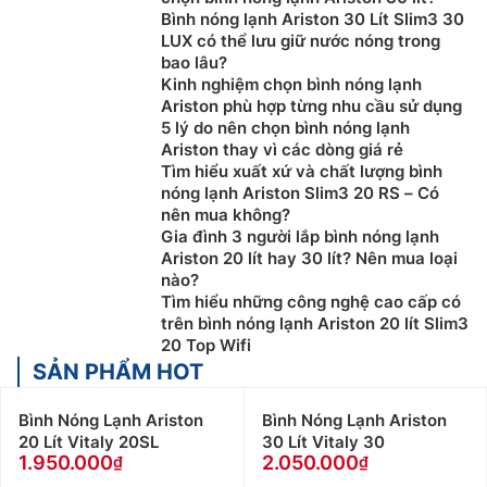
thì không phải là điều dễ dàng. Dưới đây là một số gợi
Bình nóng lạnh Ariston 30 Lít Slim3 30
ý về các chọn
mua Bình Nóng Lạnh
cho gia đình.
LUX có thể lưu giữ nước nóng trong
bao lâu?
Chọn Bình Nóng Lạnh theo loại máy
Kinh nghiệm chọn bình nóng lạnh
Ariston phù hợp từng nhu cầu sử dụng
Hiện nay trên thị trường, Bình
nóng lạnh
có 3 loại máy
5 lý do nên chọn bình nóng lạnh
cơ bản, nó được phân loại theo tính năng làm lạnh,
Ariston thay vì các dòng giá rẻ
bao gồm: làm nóng trực tiếp, làm nóng gián tiếp, và
Tìm hiểu xuất xứ và chất lượng bình
làm nóng bằng năng lượng mặt trời.
nóng lạnh Ariston Slim3 20 RS – Có
nên mua không?
Máy nước nóng trực tiếp:
Bình nóng lạnh loại này
Gia đình 3 người lắp bình nóng lạnh
làm nóng nhanh, kích thước nhỏ gọn, lắp đặt dễ
Ariston 20 lít hay 30 lít? Nên mua loại
dàng, phù hợp cho những nơi có nguồn điện mạnh
nào?
Tìm hiểu những công nghệ cao cấp có
và ổn định.
trên bình nóng lạnh Ariston 20 lít Slim3
Máy nước nóng gián tiếp
: Bình nóng lạnh loại này
20 Top Wifi
có dung tích lớn, làm nóng 1 lần dùng được nhiều
SẢN PHẨM HOT
lần, sử dụng cho nhiều khu vực, tiết kiệm điện, phù
hợp dùng nơi có môi trường lạnh cao.
Bình Nóng Lạnh Ariston
Bình Nóng Lạnh Ariston
Máy nước nóng năng lượng mặt trờ
i: Bình nóng
20 Lít Vitaly 20SL
30 Lít Vitaly 30
lạnh này dùng năng lượng mặt trời để làm nóng
1.950.000
2.050.000