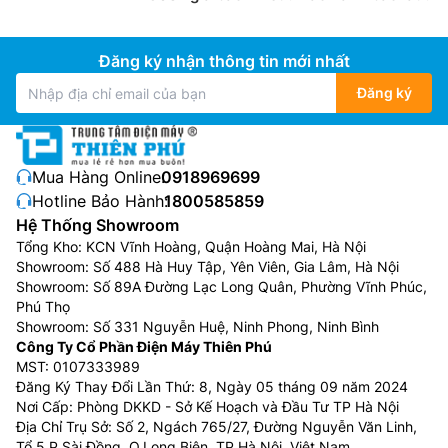
Còn loại máy sử dụng CB có giá thành thấp hơn,
nhưng chỉ có tác dụng ngắt điện khi đã xảy ra sự cố
chạm mạch.
Đăng ký nhận thông tin mới nhất
Chọn mua theo dung tích
Đăng ký
Nếu người dùng chọn bình nóng lạnh loại trực tiếp thì
không cần quan tâm đến dung tích, nhưng nếu chọn
loại sản phẩm làm nóng gián tiếp thì cũng cần lưu ý
Mua Hàng Online:
0918969699
đến dung tích của bình, vì nếu chọn loại dung tích nhỏ
Hotline Bảo Hành:
1800585859
thì đôi khi không đủ để cả gia đình sử dụng, mà nếu
Hệ Thống Showroom
chọn loại có dung tích lớn thì lại thừa gâ lãng phí.
Tổng Kho: KCN Vĩnh Hoàng, Quận Hoàng Mai, Hà Nội
Showroom: Số 488 Hà Huy Tập, Yên Viên, Gia Lâm, Hà Nội
Máy nước nóng 15 – 20L: phù hợp với gia đình có
Showroom: Số 89A Đường Lạc Long Quân, Phường Vĩnh Phúc,
1-3 thành viên, đảm bảo cung cấp đủ nguồn nước
Phú Thọ
Showroom: Số 331 Nguyễn Huệ, Ninh Phong, Ninh Bình
cho những gia đình nhỏ hiện đại.
Công Ty Cổ Phần Điện Máy Thiên Phú
Máy nước nóng 21 – 30L: Với dung tích lớn như
MST: 0107333989
vậy thì đây là sản phẩm dành cho những gia đình
Đăng Ký Thay Đổi Lần Thứ: 8, Ngày 05 tháng 09 năm 2024
đông người và có nhu cầu sử dụng nước nóng lớn
Nơi Cấp: Phòng DKKD - Sở Kế Hoạch và Đầu Tư TP Hà Nội
vào mùa đông.
Địa Chỉ Trụ Sở: Số 2, Ngách 765/27, Đường Nguyễn Văn Linh,
Tổ 5 P.Sài Đồng, Q.Long Biên, TP.Hà Nội, Việt Nam