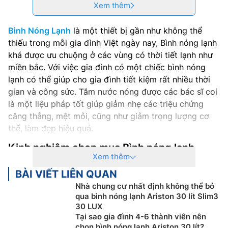
Xem thêm
Bình Nóng Lạnh
là một thiết bị gần như không thể
thiếu trong mỗi gia đình Việt ngày nay, Bình nóng lạnh
khá được ưu chuộng ở các vùng có thời tiết lạnh như
miền bắc. Với việc gia đình có một chiếc bình nóng
lạnh có thể giúp cho gia đình tiết kiệm rất nhiều thời
gian và công sức. Tắm nước nóng được các bác sĩ coi
là một liệu pháp tốt giúp giảm nhẹ các triệu chứng
căng thẳng, mệt mỏi, cũng như giảm trọng lượng cơ
thể, làm đẹp hiệu quả.
Kinh nghiệm chọn mua Bình nóng lạnh
Xem thêm
Ai cũng biết
Bình Nóng Lạnh Ariston gián tiếp
là một
BÀI VIẾT LIÊN QUAN
trong những thiết bị thiết yếu trong các gia đình.
Nhà chung cư nhất định không thể bỏ
Nhưng, để chọn được một chiếc Bình nóng lạnh thoả
qua bình nóng lạnh Ariston 30 lít Slim3
mãn mọi tiêu chí như có chất chất lượng cao, phù hợp
30 LUX
với nhu cầu sử dụng cũng như phải tiết kiệm điện năng
Tại sao gia đình 4-6 thành viên nên
chọn bình nóng lạnh Ariston 30 lít?