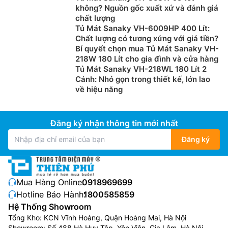
không? Nguồn gốc xuất xứ và đánh giá
chất lượng
Tủ Mát Sanaky VH-6009HP 400 Lít:
Chất lượng có tương xứng với giá tiền?
Bí quyết chọn mua Tủ Mát Sanaky VH-
218W 180 Lít cho gia đình và cửa hàng
Tủ Mát Sanaky VH-218WL 180 Lít 2
Cánh: Nhỏ gọn trong thiết kế, lớn lao
về hiệu năng
Đăng ký nhận thông tin mới nhất
Đăng ký
Mua Hàng Online:
0918969699
Hotline Bảo Hành:
1800585859
Hệ Thống Showroom
Tổng Kho: KCN Vĩnh Hoàng, Quận Hoàng Mai, Hà Nội
Showroom: Số 488 Hà Huy Tập, Yên Viên, Gia Lâm, Hà Nội