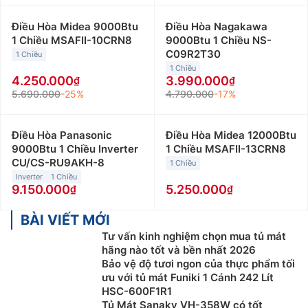
Điều Hòa Midea 9000Btu
Điều Hòa Nagakawa
1 Chiều MSAFII-10CRN8
9000Btu 1 Chiều NS-
C09R2T30
1 Chiều
1 Chiều
4.250.000
3.990.000
5.690.000
-25%
4.790.000
-17%
Điều Hòa Panasonic
Điều Hòa Midea 12000Btu
9000Btu 1 Chiều Inverter
1 Chiều MSAFII-13CRN8
CU/CS-RU9AKH-8
1 Chiều
Inverter
1 Chiều
9.150.000
5.250.000
BÀI VIẾT MỚI
Tư vấn kinh nghiệm chọn mua tủ mát
hãng nào tốt và bền nhất 2026
Bảo vệ độ tươi ngon của thực phẩm tối
ưu với tủ mát Funiki 1 Cánh 242 Lít
HSC-600F1R1
Tủ Mát Sanaky VH-358W có tốt