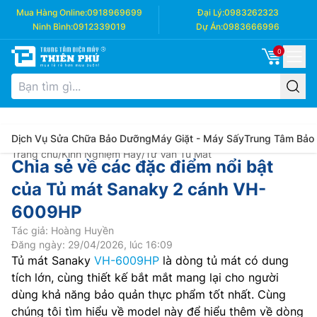
Mua Hàng Online:
0918969699
Đại Lý:
0983262323
Ninh Bình:
0912339019
Dự Án:
0983666996
0
Dịch Vụ Sửa Chữa Bảo Dưỡng
Máy Giặt - Máy Sấy
Trung Tâm Bảo
Trang chủ
/
Kinh Nghiệm Hay
/
Tư Vấn Tủ Mát
Chia sẻ về các đặc điểm nổi bật
của Tủ mát Sanaky 2 cánh VH-
6009HP
Tác giả: Hoàng Huyền
Đăng ngày: 29/04/2026, lúc 16:09
Tủ mát Sanaky
VH-6009HP
là dòng tủ mát có dung
tích lớn, cùng thiết kế bắt mắt mang lại cho người
dùng khả năng bảo quản thực phẩm tốt nhất. Cùng
chúng tôi tìm hiểu về model này để hiểu thêm về dòng