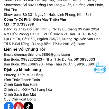
Showroom: Số 89A Đường Lạc Long Quân, Phường Vĩnh Phúc,
Phú Thọ
Showroom: Số 331 Nguyễn Huệ, Ninh Phong, Ninh Bình
Công Ty Cổ Phần Điện Máy Thiên Phú
MST: 0107333989
Đăng Ký Thay Đổi Lần Thứ: 8, Ngày 05 tháng 09 năm 2024
Nơi Cấp: Phòng DKKD - Sở Kế Hoạch và Đầu Tư TP Hà Nội
Địa Chỉ Trụ Sở: Số 2, Ngách 765/27, Đường Nguyễn Văn Linh,
Tổ 5 P.Sài Đồng, Q.Long Biên, TP.Hà Nội, Việt Nam
Liên hệ Với Chúng Tôi
Email:
dienmaythienphu6886@gmail.com
Bán Buôn:
0983262323
- Nhà Thầu Dự Án:
0913836633
Bán Buôn:
0983666996
- Nhà Thầu Dự Án:
0983666996
Dịch vụ khách hàng
Phương Thức Mua Hàng
Hình Thức Thanh Toán
Chính Sách Bảo Hành
Chính sách Đổi – Trả hàng hóa
Chính Sách Bảo Mật
Quy Chế Hoạt Động