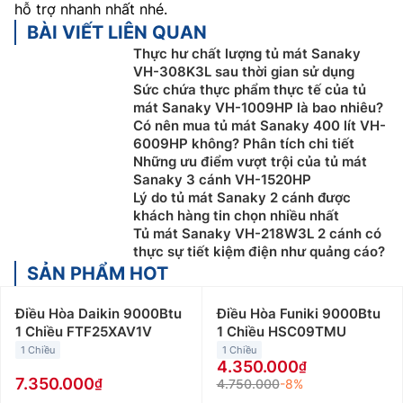
hỗ trợ nhanh nhất nhé.
BÀI VIẾT LIÊN QUAN
Thực hư chất lượng tủ mát Sanaky
VH-308K3L sau thời gian sử dụng
Sức chứa thực phẩm thực tế của tủ
mát Sanaky VH-1009HP là bao nhiêu?
Có nên mua tủ mát Sanaky 400 lít VH-
6009HP không? Phân tích chi tiết
Những ưu điểm vượt trội của tủ mát
Sanaky 3 cánh VH-1520HP
Lý do tủ mát Sanaky 2 cánh được
khách hàng tin chọn nhiều nhất
Tủ mát Sanaky VH-218W3L 2 cánh có
thực sự tiết kiệm điện như quảng cáo?
SẢN PHẨM HOT
Điều Hòa Daikin 9000Btu
Điều Hòa Funiki 9000Btu
1 Chiều FTF25XAV1V
1 Chiều HSC09TMU
1 Chiều
1 Chiều
4.350.000
7.350.000
4.750.000
-8%