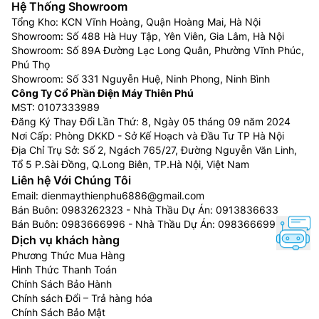
Hệ Thống Showroom
Tổng Kho: KCN Vĩnh Hoàng, Quận Hoàng Mai, Hà Nội
Showroom: Số 488 Hà Huy Tập, Yên Viên, Gia Lâm, Hà Nội
Showroom: Số 89A Đường Lạc Long Quân, Phường Vĩnh Phúc,
Phú Thọ
Showroom: Số 331 Nguyễn Huệ, Ninh Phong, Ninh Bình
Công Ty Cổ Phần Điện Máy Thiên Phú
MST: 0107333989
Đăng Ký Thay Đổi Lần Thứ: 8, Ngày 05 tháng 09 năm 2024
Nơi Cấp: Phòng DKKD - Sở Kế Hoạch và Đầu Tư TP Hà Nội
Địa Chỉ Trụ Sở: Số 2, Ngách 765/27, Đường Nguyễn Văn Linh,
Tổ 5 P.Sài Đồng, Q.Long Biên, TP.Hà Nội, Việt Nam
Liên hệ Với Chúng Tôi
Email:
dienmaythienphu6886@gmail.com
Bán Buôn:
0983262323
- Nhà Thầu Dự Án:
0913836633
Bán Buôn:
0983666996
- Nhà Thầu Dự Án:
0983666996
Dịch vụ khách hàng
Phương Thức Mua Hàng
Hình Thức Thanh Toán
Chính Sách Bảo Hành
Chính sách Đổi – Trả hàng hóa
Chính Sách Bảo Mật