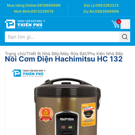
Mua Hàng Online:
0918969699
Đại Lý:
0983262323
Ninh Bình:
0912339019
Dự Án:
0983666996
0
Trang chủ
/
Thiết Bị Nhà Bếp
/
Máy Rửa Bát
/
Phụ Kiện Nhà Bếp
Nồi Cơm Điện Hachimitsu HC 132