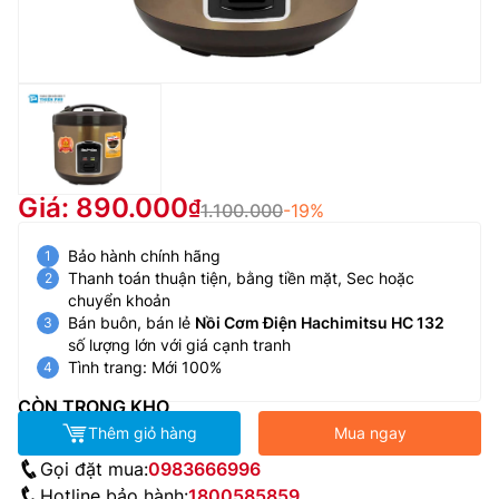
Giá: 890.000
1.100.000
-19%
Bảo hành chính hãng
Thanh toán thuận tiện, bằng tiền mặt, Sec hoặc
chuyển khoản
Bán buôn, bán lẻ
Nồi Cơm Điện Hachimitsu HC 132
số lượng lớn với giá cạnh tranh
Tình trang: Mới 100%
CÒN TRONG KHO
Thêm giỏ hàng
Mua ngay
Gọi đặt mua:
0983666996
Hotline bảo hành:
1800585859