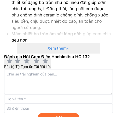
thiết kế dạng bo tròn như nồi niêu đất giúp cơm
chín tơi từng hạt. Đồng thời, lòng nồi còn được
Dây điện: Dây rời
phủ chống dính ceramic chống dính, chống xước
Phụ kiện: Xửng hấp – Cốc đong gạo – Muỗng xới cơm
siêu bền, chịu được nhiệt độ cao, an toàn cho
người sử dụng.
Trọng lượng: 3,65Kg
Mâm nhiệt bo tròn ôm sát lòng nồi:
giúp cơm chín
đều hơn
Bảo hành: 12 tháng
Xem thêm
Đánh giá Nồi Cơm Điện Hachimitsu HC 132
Rất tệ
Tệ
Tạm ổn
Tốt
Rất tốt