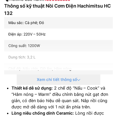
Thông số kỹ thuật Nồi Cơm Điện Hachimitsu HC
132
Màu sắc: Cà phê; Đỏ
Điện áp: 220V – 50Hz
Công suất: 1200W
Dung tích: 3,2 L
Chế độ: Nấu chín, Giữ ấm, Hâm nóng
Xem chi tiết thông số
Loại nồi: Nắp liền, 2 vung có thể tháo rời
Thiết kế dễ sử dụng:
2 chế độ “Nấu – Cook” và
Chất liệu vỏ nồi: Inox
“Hâm nóng – Warm” điều chỉnh bằng nút gạt đơn
giản, có đèn báo hiệu dễ quan sát. Nắp nồi cũng
Chất liệu lòng nồi: Ceramic – chống dính
được mở dễ dàng với 1 nút ấn phía trên.
Lòng niêu chống dính Ceramic:
Lòng nồi được
Bảng điều khiển: Nút gạt