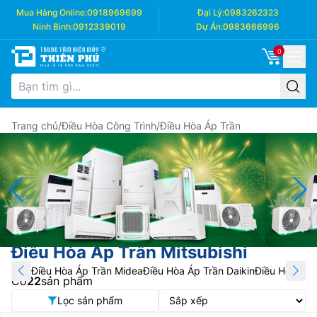
Mua Hàng Online:
0918969699
Đại Lý:
0983262323
Ninh Bình:
0912339019
Dự Án:
0983666996
0
Trang chủ
/
Điều Hòa Công Trình
/
Điều Hòa Áp Trần
Điều Hòa Áp Trần Mitsubishi
Điều Hòa Áp Trần Midea
Điều Hòa Áp Trần Daikin
Điều Hòa Áp 
Có
22
sản phẩm
Lọc sản phẩm