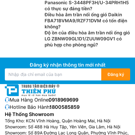
Panasonic S-3448PF3H/U-34PRH1H5
có thực sự đáng tiền?
Điều hòa âm trần nối ống gió Daikin
FBA71BVMA9/RZF71DVM có tốn điện
không?
Độ ồn của điều hòa âm trần nối ống gió
LG ZBNW09GL1D1/ZUUW09GV1 có
phù hợp cho phòng ngủ?
Đăng ký nhận thông tin mới nhất
Đăng ký
Mua Hàng Online:
0918969699
Hotline Bảo Hành:
1800585859
Hệ Thống Showroom
Tổng Kho: KCN Vĩnh Hoàng, Quận Hoàng Mai, Hà Nội
Showroom: Số 488 Hà Huy Tập, Yên Viên, Gia Lâm, Hà Nội
Showroom: Số 89A Đường Lạc Long Quân, Phường Vĩnh Phúc,