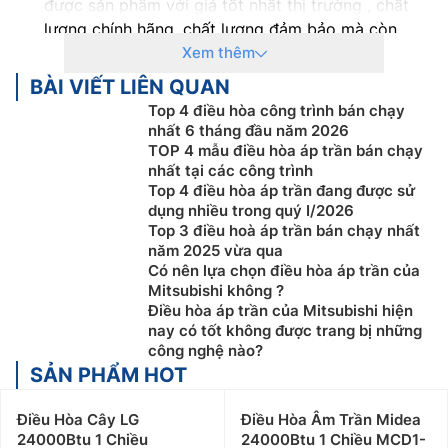
được sản phẩm với giá tốt nhất thị trường , chất
lượng chính hãng, chất lượng đảm bảo mà còn
nhận được rất nhiều chính sách ưu đãi cho khác:
Xem thêm
Cam kết Giá Điều Hòa Áp Trần Mitsubishi tốt nhất
BÀI VIẾT LIÊN QUAN
thị trường với 100% sản phẩm chính hãng
Top 4 điều hòa công trình bán chạy
Thanh toán khi mua Điều Hòa Áp Trần Mitsubishi
nhất 6 tháng đầu năm 2026
thuận tiện, bằng tiền mặt, Sec hoặc chuyển khoản
TOP 4 mẫu điều hòa áp trần bán chạy
nhất tại các công trình
Để được tư vấn miễn phí, hỗ trợ kỹ thuật, hướng
Top 4 điều hòa áp trần đang được sử
dẫn sử dụng quý khách hàng vui lòng liên hệ:
dụng nhiều trong quý I/2026
0983666996
Top 3 điều hoà áp trần bán chạy nhất
Nếu khách hàng có như cầu mua Điều Hòa Áp Trần
năm 2025 vừa qua
Mitsubishi số lượng lớn, hoặc Đại lý bán buôn vui
Có nên lựa chọn điều hòa áp trần của
Mitsubishi không ?
lòng liên hệ: 0983262323 để nhận được tư vấn về
Điều hòa áp trần của Mitsubishi hiện
giá cũng như hỗ trợ tốt nhất
nay có tốt không được trang bị những
Khách hàng là nhà thầu, Xây dựng công trình lớn
công nghệ nào?
muốn hỗ trợ về thiết kế, tư vấn về kỹ thuật cũng
SẢN PHẨM HOT
như cần kỹ thuật viên thi công lắp đặt tại công
trình vui lòng Liên Hệ: 0983666996
Điều Hòa Cây LG
Điều Hòa Âm Trần Midea
Khách hàng ở Khu vực Ninh Bình xin vui lòng liên
24000Btu 1 Chiều
24000Btu 1 Chiều MCD1-