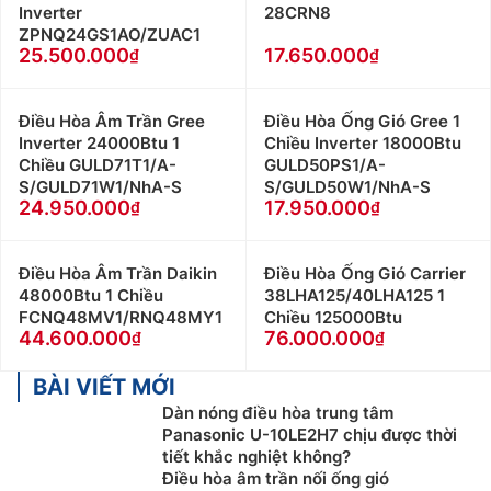
Inverter
28CRN8
hệ: 0912339019
ZPNQ24GS1AO/ZUAC1
Khách hàng ở Khu vực Vĩnh Phúc xin vui lòng liên
25.500.000
17.650.000
hệ: 0982067318
Khách hàng ở Khu vực Bắc Giang xin vui lòng liên
hệ: 0983666996
Điều Hòa Âm Trần Gree
Điều Hòa Ống Gió Gree 1
Inverter 24000Btu 1
Chiều Inverter 18000Btu
Chiều GULD71T1/A-
GULD50PS1/A-
S/GULD71W1/NhA-S
S/GULD50W1/NhA-S
24.950.000
17.950.000
Điều Hòa Âm Trần Daikin
Điều Hòa Ống Gió Carrier
48000Btu 1 Chiều
38LHA125/40LHA125 1
FCNQ48MV1/RNQ48MY1
Chiều 125000Btu
44.600.000
76.000.000
BÀI VIẾT MỚI
Dàn nóng điều hòa trung tâm
Panasonic U-10LE2H7 chịu được thời
tiết khắc nghiệt không?
Điều hòa âm trần nối ống gió