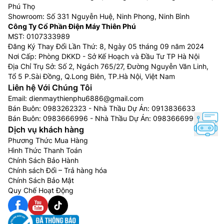
Phú Thọ
Showroom: Số 331 Nguyễn Huệ, Ninh Phong, Ninh Bình
Công Ty Cổ Phần Điện Máy Thiên Phú
MST: 0107333989
Đăng Ký Thay Đổi Lần Thứ: 8, Ngày 05 tháng 09 năm 2024
Nơi Cấp: Phòng DKKD - Sở Kế Hoạch và Đầu Tư TP Hà Nội
Địa Chỉ Trụ Sở: Số 2, Ngách 765/27, Đường Nguyễn Văn Linh,
Tổ 5 P.Sài Đồng, Q.Long Biên, TP.Hà Nội, Việt Nam
Liên hệ Với Chúng Tôi
Email:
dienmaythienphu6886@gmail.com
Bán Buôn:
0983262323
- Nhà Thầu Dự Án:
0913836633
Bán Buôn:
0983666996
- Nhà Thầu Dự Án:
0983666996
Dịch vụ khách hàng
Phương Thức Mua Hàng
Hình Thức Thanh Toán
Chính Sách Bảo Hành
Chính sách Đổi – Trả hàng hóa
Chính Sách Bảo Mật
Quy Chế Hoạt Động