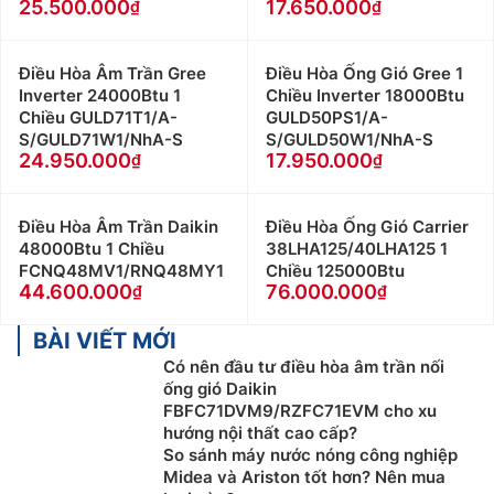
25.500.000
17.650.000
Điều Hòa Âm Trần Gree
Điều Hòa Ống Gió Gree 1
Inverter 24000Btu 1
Chiều Inverter 18000Btu
Chiều GULD71T1/A-
GULD50PS1/A-
S/GULD71W1/NhA-S
S/GULD50W1/NhA-S
24.950.000
17.950.000
Điều Hòa Âm Trần Daikin
Điều Hòa Ống Gió Carrier
48000Btu 1 Chiều
38LHA125/40LHA125 1
FCNQ48MV1/RNQ48MY1
Chiều 125000Btu
44.600.000
76.000.000
BÀI VIẾT MỚI
Có nên đầu tư điều hòa âm trần nối
ống gió Daikin
FBFC71DVM9/RZFC71EVM cho xu
hướng nội thất cao cấp?
So sánh máy nước nóng công nghiệp
Midea và Ariston tốt hơn? Nên mua