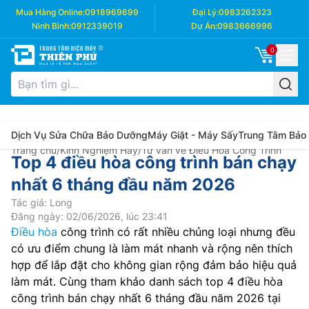
Mua Hàng Online:
0918969699
Đại Lý:
0983262323
Ninh Bình:
0912339019
Dự Án:
0983666996
0
Dịch Vụ Sửa Chữa Bảo Dưỡng
Máy Giặt - Máy Sấy
Trung Tâm Bảo
Trang chủ
/
Kinh Nghiệm Hay
/
Tư vấn về Điều Hòa Công Trình
Top 4 điều hòa công trình bán chạy
nhất 6 tháng đầu năm 2026
Tác giả: Long
Đăng ngày: 02/06/2026, lúc 23:41
Điều hòa
công trình có rất nhiều chủng loại nhưng đều
có ưu điểm chung là làm mát nhanh và rộng nên thích
hợp để lắp đặt cho không gian rộng đảm bảo hiệu quả
làm mát. Cùng tham khảo danh sách top 4 điều hòa
công trình bán chạy nhất 6 tháng đầu năm 2026 tại