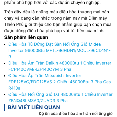
phẩm phù hợp hơn với các dự án chuyên nghiệp.
Trên đây đều là những mẫu điều hòa thương mại bán
chạy và đáng cân nhắc trong năm nay mà Điện máy
Thiên Phú giới thiệu cho bạn nhằm giúp bạn chọn mua
được dòng điều hòa phù hợp với túi tiền của mình.
Sản phẩm liên quan
Điều Hòa Tủ Đứng Đặt Sàn Nối Ống Gió Midea
Inverter 96000Btu MFTL-96HDN1/MOUL-96CD1N1-
R
Điều Hòa Âm Trần Daikin 48000Btu 1 Chiều Inverter
FCF140CVM/RZF140CYM 3 Pha
Điều Hòa Áp Trần Mitsubishi Inverter
FDE125VG/FDC125VS 2 Chiều 45000Btu 3 Pha Gas
R410a
Điều Hòa Nối Ống Gió LG 48000Btu 1 Chiều Inverter
ZBNQ48LM3A0/ZUAD3 3 Pha
BÀI VIẾT LIÊN QUAN
Độ ồn của điều hòa âm trần nối ống gió