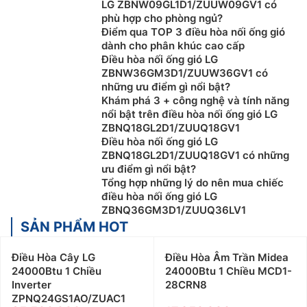
LG ZBNW09GL1D1/ZUUW09GV1 có
phù hợp cho phòng ngủ?
Điểm qua TOP 3 điều hòa nối ống gió
dành cho phân khúc cao cấp
Điều hòa nối ống gió LG
ZBNW36GM3D1/ZUUW36GV1 có
những ưu điểm gì nổi bật?
Khám phá 3 + công nghệ và tính năng
nổi bật trên điều hòa nối ống gió LG
ZBNQ18GL2D1/ZUUQ18GV1
Điều hòa nối ống gió LG
ZBNQ18GL2D1/ZUUQ18GV1 có những
ưu điểm gì nổi bật?
Tổng hợp những lý do nên mua chiếc
điều hòa nối ống gió LG
ZBNQ36GM3D1/ZUUQ36LV1
SẢN PHẨM HOT
Điều Hòa Cây LG
Điều Hòa Âm Trần Midea
24000Btu 1 Chiều
24000Btu 1 Chiều MCD1-
Inverter
28CRN8
ZPNQ24GS1AO/ZUAC1