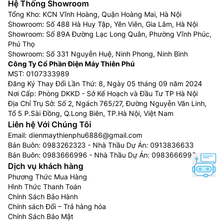
Hệ Thống Showroom
Tổng Kho: KCN Vĩnh Hoàng, Quận Hoàng Mai, Hà Nội
Showroom: Số 488 Hà Huy Tập, Yên Viên, Gia Lâm, Hà Nội
Showroom: Số 89A Đường Lạc Long Quân, Phường Vĩnh Phúc,
Phú Thọ
Showroom: Số 331 Nguyễn Huệ, Ninh Phong, Ninh Bình
Công Ty Cổ Phần Điện Máy Thiên Phú
MST: 0107333989
Đăng Ký Thay Đổi Lần Thứ: 8, Ngày 05 tháng 09 năm 2024
Nơi Cấp: Phòng DKKD - Sở Kế Hoạch và Đầu Tư TP Hà Nội
Địa Chỉ Trụ Sở: Số 2, Ngách 765/27, Đường Nguyễn Văn Linh,
Tổ 5 P.Sài Đồng, Q.Long Biên, TP.Hà Nội, Việt Nam
Liên hệ Với Chúng Tôi
Email:
dienmaythienphu6886@gmail.com
Bán Buôn:
0983262323
- Nhà Thầu Dự Án:
0913836633
Bán Buôn:
0983666996
- Nhà Thầu Dự Án:
0983666996
Dịch vụ khách hàng
Phương Thức Mua Hàng
Hình Thức Thanh Toán
Chính Sách Bảo Hành
Chính sách Đổi – Trả hàng hóa
Chính Sách Bảo Mật