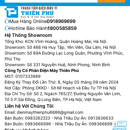
Mua Hàng Online:
0918969699
Hotline Bảo Hành:
1800585859
Hệ Thống Showroom
Tổng Kho: KCN Vĩnh Hoàng, Quận Hoàng Mai, Hà Nội
Showroom: Số 488 Hà Huy Tập, Yên Viên, Gia Lâm, Hà Nội
Showroom: Số 89A Đường Lạc Long Quân, Phường Vĩnh Phúc,
Phú Thọ
Showroom: Số 331 Nguyễn Huệ, Ninh Phong, Ninh Bình
Công Ty Cổ Phần Điện Máy Thiên Phú
MST: 0107333989
Đăng Ký Thay Đổi Lần Thứ: 8, Ngày 05 tháng 09 năm 2024
Nơi Cấp: Phòng DKKD - Sở Kế Hoạch và Đầu Tư TP Hà Nội
Địa Chỉ Trụ Sở: Số 2, Ngách 765/27, Đường Nguyễn Văn Linh,
Tổ 5 P.Sài Đồng, Q.Long Biên, TP.Hà Nội, Việt Nam
Liên hệ Với Chúng Tôi
Email:
dienmaythienphu6886@gmail.com
Bán Buôn:
0983262323
- Nhà Thầu Dự Án:
0913836633
Bán Buôn:
0983666996
- Nhà Thầu Dự Án:
0983666996