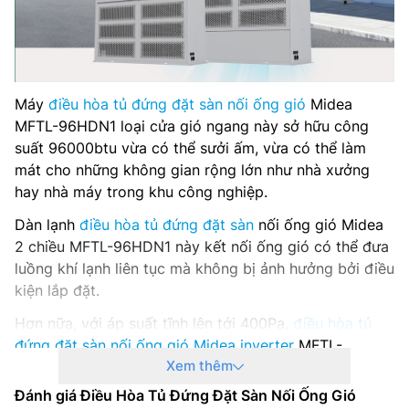
Hãng sản xuất: Midea
Năm ra mắt: 2024
Máy
điều hòa tủ đứng đặt sàn nối ống gió
Midea
MFTL-96HDN1 loại cửa gió ngang này sở hữu công
suất 96000btu vừa có thể sưởi ấm, vừa có thể làm
mát cho những không gian rộng lớn như nhà xưởng
hay nhà máy trong khu công nghiệp.
Dàn lạnh
điều hòa tủ đứng đặt sàn
nối ống gió Midea
2 chiều MFTL-96HDN1 này kết nối ống gió có thể đưa
luồng khí lạnh liên tục mà không bị ảnh hưởng bởi điều
kiện lắp đặt.
Hơn nữa, với áp suất tĩnh lên tới 400Pa,
điều hòa tủ
đứng đặt sàn nối ống gió Midea inverter
MFTL-
Xem thêm
96HDN1 có thể kết nối với tối đa 70m ống dẫn khí,
điều này làm tăng sự linh hoạt trong việc lựa chọn vị
Đánh giá Điều Hòa Tủ Đứng Đặt Sàn Nối Ống Gió