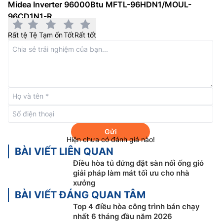
trí lắp đặt thiết bị.
Midea Inverter 96000Btu MFTL-96HDN1/MOUL-
96CD1N1-R
Rất tệ
Tệ
Tạm ổn
Tốt
Rất tốt
Gửi
Hiện chưa có đánh giá nào!
Máy điều hòa tủ đứng đặt sàn nối ống gió Midea giá
BÀI VIẾT LIÊN QUAN
rẻ MFTL-96HDN1 này kết nối với
dàn nóng điều hòa
Điều hòa tủ đứng đặt sàn nối ống gió
trung tâm Midea
VRF8 mới nhất hiện nay.
giải pháp làm mát tối ưu cho nhà
xưởng
BÀI VIẾT ĐÁNG QUAN TÂM
Top 4 điều hòa công trình bán chạy
nhất 6 tháng đầu năm 2026