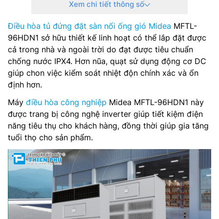
Xem chi tiết thông số
Độ ồn tối đa: 59 dB(A)
Điều hòa tủ đứng đặt sàn nối ống gió Midea
MFTL-
Công nghệ inverter: Có
96HDN1 sở hữu thiết kế linh hoạt có thể lắp đặt được
Môi chất lạnh:
cả trong nhà và ngoài trời do đạt được tiêu chuẩn
chống nước IPX4. Hơn nũa, quạt sử dụng động cơ DC
Kích thước dàn lạnh(RxCxS): 615×1810×1150 mm
giúp chon việc kiểm soát nhiệt độn chính xác và ổn
định hơn.
Trọng lượng dàn lạnh: 155 kg
Máy
điều hòa công nghiệp
Midea MFTL-96HDN1 này
Kích thước dàn nóng(CxRxS): – mm
được trang bị công nghệ inverter giúp tiết kiệm điện
năng tiêu thụ cho khách hàng, đồng thời giúp gia tăng
Trọng lượng dàn nóng: – kg
tuổi thọ cho sản phẩm.
Kích thước đường ống (lỏng/gas): 12.7/22.2 mm
Ống thoát nước: 32 mm
Nơi sản xuất: –