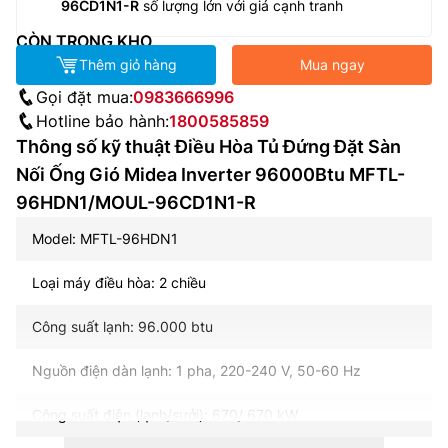
96CD1N1-R
số lượng lớn với giá cạnh tranh
CÒN TRONG KHO
Thêm giỏ hàng
Mua ngay
Gọi đặt mua:
0983666996
Hotline bảo hành:
1800585859
Thông số kỹ thuật Điều Hòa Tủ Đứng Đặt Sàn
Nối Ống Gió Midea Inverter 96000Btu MFTL-
96HDN1/MOUL-96CD1N1-R
Model: MFTL-96HDN1
Loại máy điều hòa: 2 chiều
Công suất lạnh: 96.000 btu
Nguồn điện dàn lạnh: 1 pha, 220-240 V, 50-60 Hz
Công suất điện (lạnh/sưởi): 670/ 670 kW