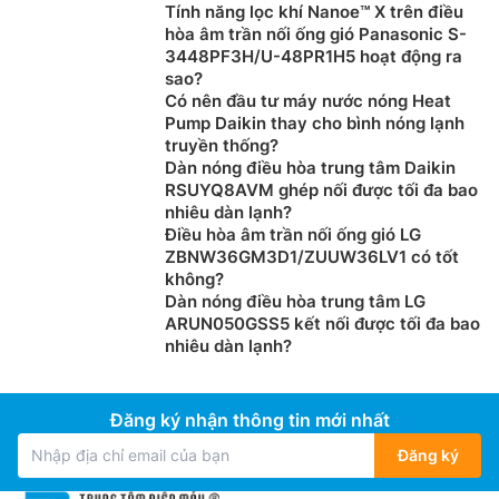
Phạm vi hoạt động rộng
Tính năng lọc khí Nanoe™ X trên điều
hòa âm trần nối ống gió Panasonic S-
Công nghệ mới giúp sản phẩm điều hòa áp trần Multi
3448PF3H/U-48PR1H5 hoạt động ra
Mitsubishi 2 chiều FDE125VG/FDC125VS gia tăng
sao?
Có nên đầu tư máy nước nóng Heat
thêm phạm vi làm lạnh và sưởi ấm. Điều này cho phép
Pump Daikin thay cho bình nóng lạnh
lắp đặt các thiết bị ngoài trời khi thời tiết giảm xuống
truyền thống?
-15 đến -20 độ C khi ở chế độ sưởi và -15 độ C khi ở
Dàn nóng điều hòa trung tâm Daikin
chế độ làm lạnh
RSUYQ8AVM ghép nối được tối đa bao
nhiêu dàn lạnh?
Điều hòa âm trần nối ống gió LG
ZBNW36GM3D1/ZUUW36LV1 có tốt
không?
Dàn nóng điều hòa trung tâm LG
ARUN050GSS5 kết nối được tối đa bao
nhiêu dàn lạnh?
Đăng ký nhận thông tin mới nhất
Đăng ký