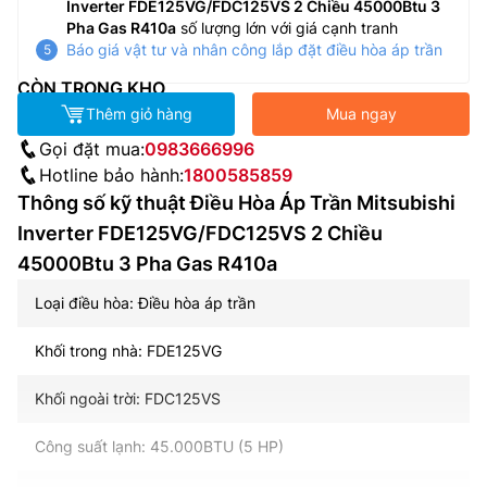
Inverter FDE125VG/FDC125VS 2 Chiều 45000Btu 3
Pha Gas R410a
số lượng lớn với giá cạnh tranh
Báo giá vật tư và nhân công lắp đặt điều hòa áp trần
CÒN TRONG KHO
Thêm giỏ hàng
Mua ngay
Gọi đặt mua:
0983666996
Hotline bảo hành:
1800585859
Thông số kỹ thuật Điều Hòa Áp Trần Mitsubishi
Inverter FDE125VG/FDC125VS 2 Chiều
45000Btu 3 Pha Gas R410a
Loại điều hòa: Điều hòa áp trần
Khối trong nhà: FDE125VG
Khối ngoài trời: FDC125VS
Công suất lạnh: 45.000BTU (5 HP)