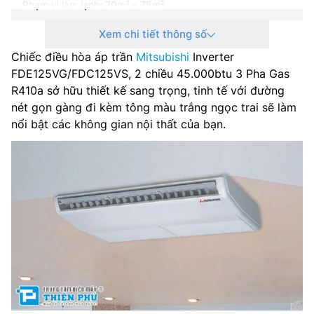
Phạm vi làm lạnh: 70m² – 75m²
Xem chi tiết thông số
Dòng sản phẩm: Dòng điều hòa 2 chiều (vừa sưởi, vừa
lạnh)
Chiếc điều hòa áp trần
Mitsubishi
Inverter
FDE125VG/FDC125VS, 2 chiều 45.000btu 3 Pha Gas
Công nghệ Inverter: Có
R410a sở hữu thiết kế sang trọng, tinh tế với đường
nét gọn gàng đi kèm tông màu trắng ngọc trai sẽ làm
Nguồn điện sử dụng: 3 Pha
nổi bật các không gian nội thất của bạn.
Kích thước khối trong nhà: 162x25x69 cm
Kích thước khối ngoài trời: 97 x 84.5 x 37 cm
Chất liệu dàn tản nhiệt: Đang cập nhật
Chế độ gió: Điều khiển lên xuống, trái phải tự động
Loại Gas: R-410A
Nơi lắp ráp: Thái Lan