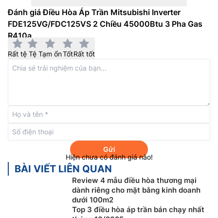
Đánh giá Điều Hòa Áp Trần Mitsubishi Inverter
Cải tiến thao tác lắp đặt
FDE125VG/FDC125VS 2 Chiều 45000Btu 3 Pha Gas
R410a
Ống dẫn môi chất lạnh từ máy có thể bố trí theo 3
hướng phía sau, bên phải và lên trên. Ống nước xả có
Rất tệ
Tệ
Tạm ổn
Tốt
Rất tốt
thể được bố trí theo 2 hướng trái – phải. Điều này cho
phép bố trí đường ống một cách linh động, đáp ứng
cho các cách lắp đặt khác nhau. Việc sửa chữa, bảo trì
có thể thực hiện được từ dưới đáy máy.
Gửi
Hiện chưa có đánh giá nào!
BÀI VIẾT LIÊN QUAN
Review 4 mẫu điều hòa thương mại
dành riêng cho mặt bằng kinh doanh
dưới 100m2
Top 3 điều hòa áp trần bán chạy nhất