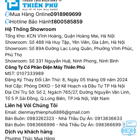
Mua Hàng Online:
0918969699
Hotline Bảo Hành:
1800585859
Hệ Thống Showroom
Tổng Kho: KCN Vĩnh Hoàng, Quận Hoàng Mai, Hà Nội
Showroom: Số 488 Hà Huy Tập, Yên Viên, Gia Lâm, Hà Nội
Showroom: Số 89A Đường Lạc Long Quân, Phường Vĩnh Phúc,
Phú Thọ
Showroom: Số 331 Nguyễn Huệ, Ninh Phong, Ninh Bình
Công Ty Cổ Phần Điện Máy Thiên Phú
MST: 0107333989
Đăng Ký Thay Đổi Lần Thứ: 8, Ngày 05 tháng 09 năm 2024
Nơi Cấp: Phòng DKKD - Sở Kế Hoạch và Đầu Tư TP Hà Nội
Địa Chỉ Trụ Sở: Số 2, Ngách 765/27, Đường Nguyễn Văn Linh,
Tổ 5 P.Sài Đồng, Q.Long Biên, TP.Hà Nội, Việt Nam
Liên hệ Với Chúng Tôi
Email:
dienmaythienphu6886@gmail.com
Bán Buôn:
0983262323
- Nhà Thầu Dự Án:
0913836633
Bán Buôn:
0983666996
- Nhà Thầu Dự Án:
0983666996
Dịch vụ khách hàng
Phương Thức Mua Hàng