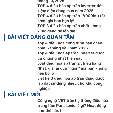
tháng 10/2025
TOP 4 điều hòa áp trần inverter tiết
kiệm điện đáng mua năm 2025
Hệ thống điều khiển cánh gió hiệu suất cao
TOP 4 điều hòa áp trần 18000btu tốt
nhất, giá bán hợp lý!
Điều hòa áp trần
Mitsubishi Heavy
TOP 3 điều hòa áp trần chất lượng
FDE125VG/FDC125VS được cải thiện nhờ sử dụng hệ
xứng đáng để lắp đặt
thống motor quạt và dàn tản nhiệt có hiệu suất cao từ
BÀI VIẾT ĐÁNG QUAN TÂM
đó mang lại khả năng đảo cánh gió góc rộng hơn.
Top 4 điều hòa công trình bán chạy
nhất 6 tháng đầu năm 2026
Top 4 điều hòa áp trần inverter được
ưa chuộng nhất hiện nay
Loạt điều hòa áp trần 2 chiều hàng
Nhật, giá lại quá “ngon” mà bạn không
nên bỏ lỡ
Liệt kê 3 điều hòa áp trần đang được
lắp đặt sử dụng nhiều cho khu công
nghiệp
BÀI VIẾT MỚI
Công nghệ VET trên hệ thống điều hòa
trung tâm Panasonic là gì? Hoạt động
như thế nào?