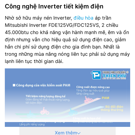
Công nghệ Inverter tiết kiệm điện
Dòng sản phẩm: 2019
Nhờ sở hữu máy nén Inverter,
điều hòa
áp trần
Mitsubishi Inverter FDE125VG/FDC125VS, 2 chiều
45.000btu cho khả năng vận hành mạnh mẽ, êm và ổn
định nhưng vẫn cho hiệu quả sử dụng điện cao, giảm
hẳn chi phí sử dụng điện cho gia đình bạn. Nhất là
trong những mùa nắng nóng liên tục phải sử dụng máy
lạnh liên tục thời gian dài.
Xem thêm