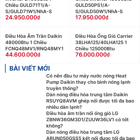
Chiều GULD71T1/A-
GULD50PS1/A-
cũng như hỗ trợ tốt nhất
S/GULD71W1/NhA-S
S/GULD50W1/NhA-S
Khách hàng là nhà thầu, Xây dựng công trình lớn
24.950.000
17.950.000
muốn hỗ trợ về thiết kế, tư vấn về kỹ thuật cũng
như cần kỹ thuật viên thi công lắp đặt tại công
Điều Hòa Âm Trần Daikin
Điều Hòa Ống Gió Carrier
trình vui lòng Liên Hệ: 0983666996
48000Btu 1 Chiều
38LHA125/40LHA125 1
Khách hàng ở Khu vực Ninh Bình xin vui lòng liên
FCNQ48MV1/RNQ48MY1
Chiều 125000Btu
hệ: 0912339019
44.600.000
76.000.000
Khách hàng ở Khu vực Vĩnh Phúc xin vui lòng liên
hệ: 0982067318
BÀI VIẾT MỚI
Khách hàng ở Khu vực Bắc Giang xin vui lòng liên
Có nên đầu tư máy nước nóng Heat
hệ: 0983666996
Pump Daikin thay cho bình nóng lạnh
truyền thống?
Dàn nóng điều hòa trung tâm Daikin
RSUYQ8AVM ghép nối được tối đa bao
nhiêu dàn lạnh?
Điều hòa âm trần nối ống gió LG
ZBNW36GM3D1/ZUUW36LV1 có tốt
không?
Dàn nóng điều hòa trung tâm LG
ARUN050GSS5 kết nối được tối đa bao