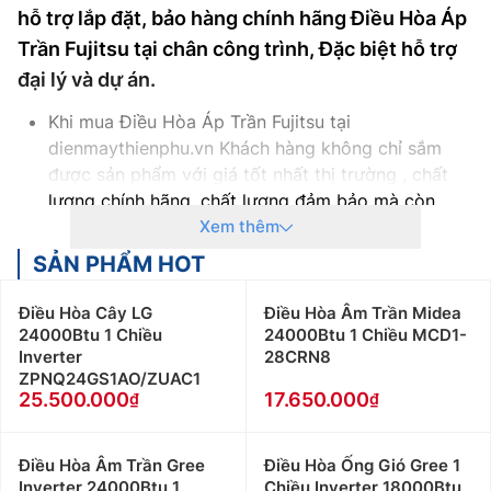
hỗ trợ lắp đặt, bảo hàng chính hãng Điều Hòa Áp
Trần Fujitsu tại chân công trình, Đặc biệt hỗ trợ
đại lý và dự án.
Khi mua Điều Hòa Áp Trần Fujitsu tại
dienmaythienphu.vn Khách hàng không chỉ sắm
được sản phẩm với giá tốt nhất thị trường , chất
lượng chính hãng, chất lượng đảm bảo mà còn
nhận được rất nhiều chính sách ưu đãi cho khác:
Xem thêm
Cam kết Giá Điều Hòa Áp Trần Fujitsu tốt nhất thị
SẢN PHẨM HOT
trường với 100% sản phẩm chính hãng
Thanh toán khi mua Điều Hòa Áp Trần Fujitsu thuận
Điều Hòa Cây LG
Điều Hòa Âm Trần Midea
tiện, bằng tiền mặt, Sec hoặc chuyển khoản
24000Btu 1 Chiều
24000Btu 1 Chiều MCD1-
Inverter
28CRN8
Để được tư vấn miễn phí, hỗ trợ kỹ thuật, hướng
ZPNQ24GS1AO/ZUAC1
dẫn sử dụng quý khách hàng vui lòng liên hệ:
25.500.000
17.650.000
0983666996
Nếu khách hàng có như cầu mua Điều Hòa Áp Trần
Fujitsu số lượng lớn, hoặc Đại lý bán buôn vui lòng
Điều Hòa Âm Trần Gree
Điều Hòa Ống Gió Gree 1
Inverter 24000Btu 1
Chiều Inverter 18000Btu
liên hệ: 0983262323 để nhận được tư vấn về giá