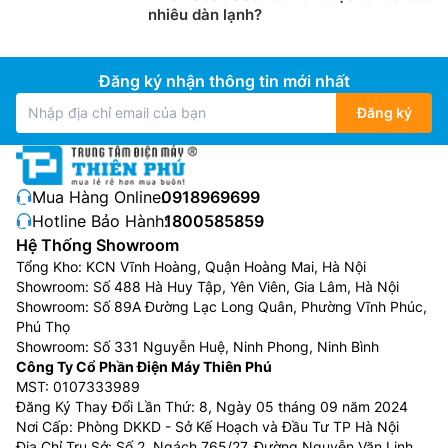
nhiêu dàn lạnh?
Đăng ký nhận thông tin mới nhất
Đăng ký
Mua Hàng Online:
0918969699
Hotline Bảo Hành:
1800585859
Hệ Thống Showroom
Tổng Kho: KCN Vĩnh Hoàng, Quận Hoàng Mai, Hà Nội
Showroom: Số 488 Hà Huy Tập, Yên Viên, Gia Lâm, Hà Nội
Showroom: Số 89A Đường Lạc Long Quân, Phường Vĩnh Phúc,
Phú Thọ
Showroom: Số 331 Nguyễn Huệ, Ninh Phong, Ninh Bình
Công Ty Cổ Phần Điện Máy Thiên Phú
MST: 0107333989
Đăng Ký Thay Đổi Lần Thứ: 8, Ngày 05 tháng 09 năm 2024
Nơi Cấp: Phòng DKKD - Sở Kế Hoạch và Đầu Tư TP Hà Nội
Địa Chỉ Trụ Sở: Số 2, Ngách 765/27, Đường Nguyễn Văn Linh,