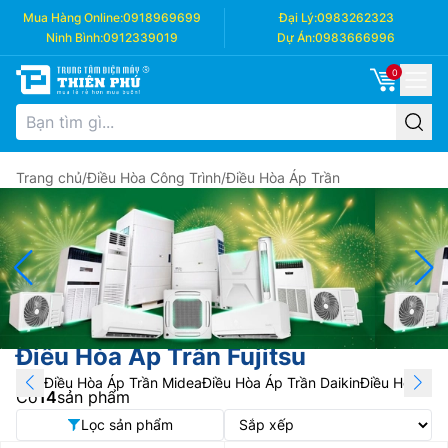
Mua Hàng Online:
0918969699
Đại Lý:
0983262323
Ninh Bình:
0912339019
Dự Án:
0983666996
0
Trang chủ
/
Điều Hòa Công Trình
/
Điều Hòa Áp Trần
Điều Hòa Áp Trần Fujitsu
Điều Hòa Áp Trần Midea
Điều Hòa Áp Trần Daikin
Điều Hòa Áp 
Có
14
sản phẩm
Lọc sản phẩm