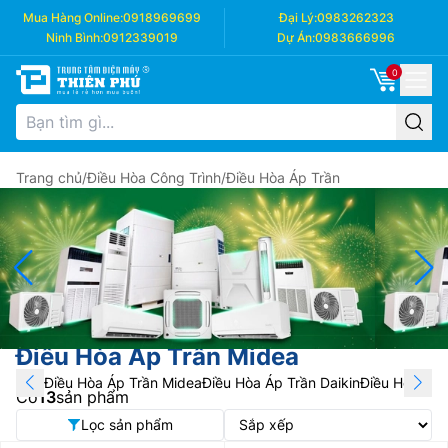
Mua Hàng Online:
0918969699
Đại Lý:
0983262323
Ninh Bình:
0912339019
Dự Án:
0983666996
0
Trang chủ
/
Điều Hòa Công Trình
/
Điều Hòa Áp Trần
Điều Hòa Áp Trần Midea
Điều Hòa Áp Trần Midea
Điều Hòa Áp Trần Daikin
Điều Hòa Áp 
Có
13
sản phẩm
Lọc sản phẩm