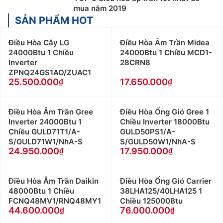
mua năm 2019
cũng như hỗ trợ tốt nhất
SẢN PHẨM HOT
Khách hàng là nhà thầu, Xây dựng công trình lớn
muốn hỗ trợ về thiết kế, tư vấn về kỹ thuật cũng
Điều Hòa Cây LG
Điều Hòa Âm Trần Midea
như cần kỹ thuật viên thi công lắp đặt tại công
24000Btu 1 Chiều
24000Btu 1 Chiều MCD1-
trình vui lòng Liên Hệ: 0983666996
Inverter
28CRN8
Khách hàng ở Khu vực Ninh Bình xin vui lòng liên
ZPNQ24GS1AO/ZUAC1
25.500.000
17.650.000
hệ: 0912339019
Khách hàng ở Khu vực Vĩnh Phúc xin vui lòng liên
hệ: 0982067318
Điều Hòa Âm Trần Gree
Điều Hòa Ống Gió Gree 1
Khách hàng ở Khu vực Bắc Giang xin vui lòng liên
Inverter 24000Btu 1
Chiều Inverter 18000Btu
hệ: 0983666996
Chiều GULD71T1/A-
GULD50PS1/A-
S/GULD71W1/NhA-S
S/GULD50W1/NhA-S
24.950.000
17.950.000
Điều Hòa Âm Trần Daikin
Điều Hòa Ống Gió Carrier
48000Btu 1 Chiều
38LHA125/40LHA125 1
FCNQ48MV1/RNQ48MY1
Chiều 125000Btu
44.600.000
76.000.000