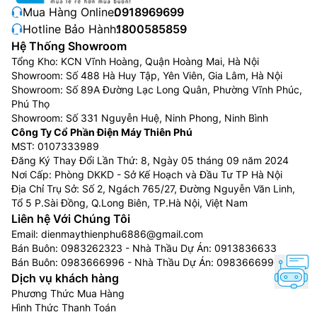
Mua Hàng Online:
0918969699
Hotline Bảo Hành:
1800585859
Hệ Thống Showroom
Tổng Kho: KCN Vĩnh Hoàng, Quận Hoàng Mai, Hà Nội
Showroom: Số 488 Hà Huy Tập, Yên Viên, Gia Lâm, Hà Nội
Showroom: Số 89A Đường Lạc Long Quân, Phường Vĩnh Phúc,
Phú Thọ
Showroom: Số 331 Nguyễn Huệ, Ninh Phong, Ninh Bình
Công Ty Cổ Phần Điện Máy Thiên Phú
MST: 0107333989
Đăng Ký Thay Đổi Lần Thứ: 8, Ngày 05 tháng 09 năm 2024
Nơi Cấp: Phòng DKKD - Sở Kế Hoạch và Đầu Tư TP Hà Nội
Địa Chỉ Trụ Sở: Số 2, Ngách 765/27, Đường Nguyễn Văn Linh,
Tổ 5 P.Sài Đồng, Q.Long Biên, TP.Hà Nội, Việt Nam
Liên hệ Với Chúng Tôi
Email:
dienmaythienphu6886@gmail.com
Bán Buôn:
0983262323
- Nhà Thầu Dự Án:
0913836633
Bán Buôn:
0983666996
- Nhà Thầu Dự Án:
0983666996
Dịch vụ khách hàng
Phương Thức Mua Hàng
Hình Thức Thanh Toán