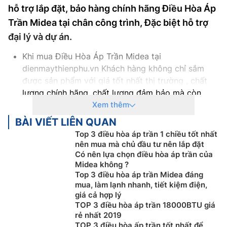
hỗ trợ lắp đặt, bảo hàng chính hãng Điều Hòa Áp
Trần Midea tại chân công trình, Đặc biệt hỗ trợ
đại lý và dự án.
Khi mua Điều Hòa Áp Trần Midea tại
dienmaythienphu.vn Khách hàng không chỉ sắm
được sản phẩm với giá tốt nhất thị trường , chất
lượng chính hãng, chất lượng đảm bảo mà còn
nhận được rất nhiều chính sách ưu đãi cho khác:
Xem thêm
Cam kết Giá Điều Hòa Áp Trần Midea tốt nhất thị
BÀI VIẾT LIÊN QUAN
trường với 100% sản phẩm chính hãng
Top 3 điều hòa áp trần 1 chiều tốt nhất
Thanh toán khi mua Điều Hòa Áp Trần Midea thuận
nên mua mà chủ đầu tư nên lắp đặt
tiện, bằng tiền mặt, Sec hoặc chuyển khoản
Có nên lựa chọn điều hòa áp trần của
Midea không ?
Để được tư vấn miễn phí, hỗ trợ kỹ thuật, hướng
Top 3 điều hòa áp trần Midea đáng
dẫn sử dụng quý khách hàng vui lòng liên hệ:
mua, làm lạnh nhanh, tiết kiệm điện,
0983666996
giá cả hợp lý
Nếu khách hàng có như cầu mua Điều Hòa Áp Trần
TOP 3 điều hòa áp trần 18000BTU giá
Midea số lượng lớn, hoặc Đại lý bán buôn vui lòng
rẻ nhất 2019
TOP 3 điều hòa ấp trần tốt nhất để
liên hệ: 0983262323 để nhận được tư vấn về giá