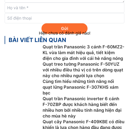
gian dài sử dụng.
9 cấp độ gió – Tùy chỉnh linh hoạt theo nhu
cầu
Gửi
Không gian cần sự yên tĩnh nhẹ nhàng hay làm mát
Hiện chưa có đánh giá nào!
nhanh chóng đều được đáp ứng với 9 mức gió điều
BÀI VIẾT LIÊN QUAN
chỉnh. Lưu lượng gió lên đến 285 m³/phút cho phép
Quạt trần Panasonic 3 cánh F-60MZ2-
KL vừa làm mát hiệu quả, tiết kiệm
quạt lan tỏa không khí mát đến từng góc phòng lý
điện cho gia đình với cái hè nắng nóng
tưởng cho cả phòng khách rộng rãi lẫn không gian
Quạt treo tường Panasonic F-50YUZ
nghỉ ngơi riêng tư.
với nhiều điều thú vị có trên dòng quạt
này cho nhiều người lựa chọn
An toàn tuyệt đối với 3 cơ chế bảo vệ
Cùng tìm hiểu những tính năng nổi
quạt lửng Panasonic F-307KHS xám
Quạt trần
Panasonic 5 cánh F-60GDS-BS không chỉ
bạc
hướng đến hiệu suất mà còn đặt yếu tố an toàn lên
Quạt trần Panasonic inverter 6 cánh
hàng đầu. Ba cấp độ bảo vệ bao gồm khóa cánh
F-70ZBP được khách hàng biết đến
chống rơi, dây an toàn gắn trần và công tắc ngắt tự
nhiều hơn bởi nhiều tính năng hiện đại
cho mùa hè này
động khi có sự cố sẽ giúp người dùng hoàn toàn yên
Quạt cây Panasonic F-409KBE có điều
tâm trong suốt quá trình sử dụng, đặc biệt trong nhà
khiển là lựa chọn hàng đầu đang được