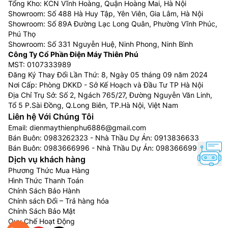
Tổng Kho: KCN Vĩnh Hoàng, Quận Hoàng Mai, Hà Nội
Showroom: Số 488 Hà Huy Tập, Yên Viên, Gia Lâm, Hà Nội
Showroom: Số 89A Đường Lạc Long Quân, Phường Vĩnh Phúc,
Phú Thọ
Showroom: Số 331 Nguyễn Huệ, Ninh Phong, Ninh Bình
Công Ty Cổ Phần Điện Máy Thiên Phú
MST: 0107333989
Đăng Ký Thay Đổi Lần Thứ: 8, Ngày 05 tháng 09 năm 2024
Nơi Cấp: Phòng DKKD - Sở Kế Hoạch và Đầu Tư TP Hà Nội
Địa Chỉ Trụ Sở: Số 2, Ngách 765/27, Đường Nguyễn Văn Linh,
Tổ 5 P.Sài Đồng, Q.Long Biên, TP.Hà Nội, Việt Nam
Liên hệ Với Chúng Tôi
Email:
dienmaythienphu6886@gmail.com
Bán Buôn:
0983262323
- Nhà Thầu Dự Án:
0913836633
Bán Buôn:
0983666996
- Nhà Thầu Dự Án:
0983666996
Dịch vụ khách hàng
Phương Thức Mua Hàng
Hình Thức Thanh Toán
Chính Sách Bảo Hành
Chính sách Đổi – Trả hàng hóa
Chính Sách Bảo Mật
Quy Chế Hoạt Động