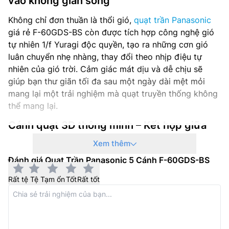
vào không gian sống
Không chỉ đơn thuần là thổi gió,
quạt trần Panasonic
giá rẻ F-60GDS-BS còn được tích hợp công nghệ gió
tự nhiên 1/f Yuragi độc quyền, tạo ra những cơn gió
luân chuyển nhẹ nhàng, thay đổi theo nhịp điệu tự
nhiên của gió trời. Cảm giác mát dịu và dễ chịu sẽ
giúp bạn thư giãn tối đa sau một ngày dài mệt mỏi
mang lại một trải nghiệm mà quạt truyền thống không
thể mang lại.
Cánh quạt 3D thông minh – Kết hợp giữa
hiệu suất và thẩm mỹ
Xem thêm
Panasonic
đã tối ưu hóa hiệu năng gió nhờ thiết kế
Đánh giá Quạt Trần Panasonic 5 Cánh F-60GDS-BS
cánh quạt 3D với chất liệu ABS-G cao cấp. Cánh được
Rất tệ
Tệ
Tạm ổn
Tốt
Rất tốt
uốn cong theo hình học khí động học, không chỉ tăng
lưu lượng gió mà còn giảm thiểu tiếng ồn khi hoạt
động. Đồng thời, chất liệu ABS-G có khả năng chịu va
đập tốt, đảm bảo độ bền cho sản phẩm trong thời