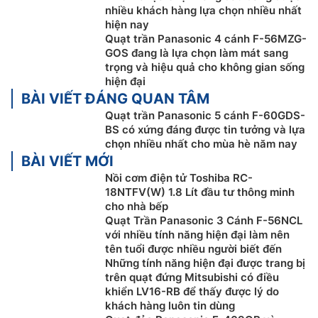
có trẻ em hoặc người lớn tuổi.
nhiều khách hàng lựa chọn nhiều nhất
hiện nay
Hẹn giờ 24 tiếng – Tiện ích cho người bận
Quạt trần Panasonic 4 cánh F-56MZG-
rộn
GOS đang là lựa chọn làm mát sang
trọng và hiệu quả cho không gian sống
Với khả năng cài đặt hẹn giờ mở/tắt linh hoạt trong 24
hiện đại
giờ, bạn có thể dễ dàng điều chỉnh thời gian hoạt
BÀI VIẾT ĐÁNG QUAN TÂM
động phù hợp với lịch sinh hoạt hàng ngày. Dù là trước
Quạt trần Panasonic 5 cánh F-60GDS-
khi ngủ hay khi rời khỏi nhà, chỉ cần một lần thiết lập,
BS có xứng đáng được tin tưởng và lựa
chọn nhiều nhất cho mùa hè năm nay
quạt sẽ tự động vận hành theo đúng ý bạn.
BÀI VIẾT MỚI
Sleep Mode – Giấc ngủ sâu không bị gián
Nồi cơm điện tử Toshiba RC-
đoạn
18NTFV(W) 1.8 Lít đầu tư thông minh
cho nhà bếp
Tính năng Sleep Mode của quạt trần 5 cánh Panasonic
Quạt Trần Panasonic 3 Cánh F-56NCL
với nhiều tính năng hiện đại làm nên
F-60GDS-BS có thể tự động điều chỉnh
luồng gió
theo
tên tuổi được nhiều người biết đến
nhịp sinh học, mang lại cảm giác êm dịu dần theo thời
Những tính năng hiện đại được trang bị
gian – tránh tình trạng quá lạnh vào nửa đêm. Nhờ đó,
trên quạt đứng Mitsubishi có điều
bạn sẽ có giấc ngủ trọn vẹn và thoải mái suốt đêm dài
khiển LV16-RB để thấy được lý do
mà không cần thức dậy giữa chừng để chỉnh tốc độ
khách hàng luôn tin dùng