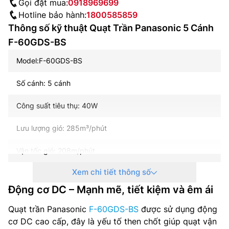
Gọi đặt mua:
0918969699
Hotline bảo hành:
1800585859
Thông số kỹ thuật Quạt Trần Panasonic 5 Cánh
F-60GDS-BS
Model:F-60GDS-BS
Số cánh: 5 cánh
Công suất tiêu thụ: 40W
Lưu lượng gió: 285m³/phút
Vận tốc gió: 208m/phút
Xem chi tiết thông số
Đường kính cánh: 150cm
Động cơ DC – Mạnh mẽ, tiết kiệm và êm ái
Kiểu động cơ: động cơ DC tiết kiệm điện
Quạt trần Panasonic
F-60GDS-BS
được sử dụng động
Tốc độ gió: 9 cấp độ
cơ DC cao cấp, đây là yếu tố then chốt giúp quạt vận