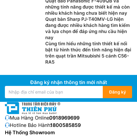
Quạt đảo Panasonic F-409QB và
quạt.
những tính năng được thiết kế mà còn
Điều khiển từ xa tiện lợi với màn hình LCD
nhiều khách hàng chưa biết hiện nay
Quạt bàn Sharp PJ-T40MV-LG hiện
Không cần bước đến gần, chỉ với chiếc remote điều
đang được nhiều khách hàng tìm kiếm
và lựa chọn để đáp ứng nhu cầu hiện
khiển từ xa tích hợp màn hình LCD rõ nét, bạn có thể
nay
thao tác mọi chức năng của quạt một cách dễ dàng.
Cùng tìm hiểu những tính thiết kế nổi
Các thông số về tốc độ gió, chế độ hẹn giờ hay Sleep
bật từ hình thức đến tính năng hiện đại
Mode đều được hiển thị trực quan, tiện dụng cho cả
trên quạt trần Mitsubishi 5 cánh C56-
người lớn tuổi sử dụng.
RA5
Đăng ký nhận thông tin mới nhất
Đăng ký
Mua Hàng Online:
0918969699
Hotline Bảo Hành:
1800585859
Hệ Thống Showroom