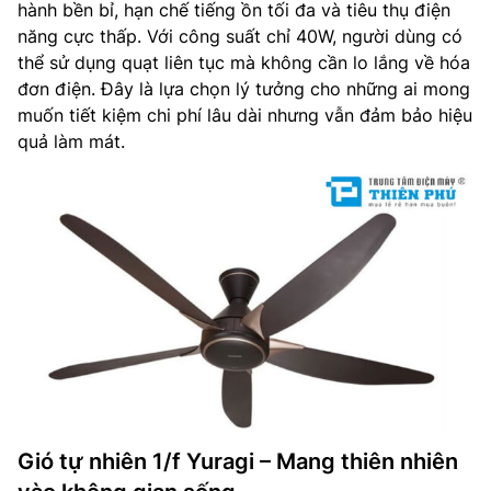
hành bền bỉ, hạn chế tiếng ồn tối đa và tiêu thụ điện
Chức năng Sleep mode (Chế độ gió theo nhịp sinh học lúc
năng cực thấp. Với công suất chỉ 40W, người dùng có
ngủ): Có
thể sử dụng quạt liên tục mà không cần lo lắng về hóa
đơn điện. Đây là lựa chọn lý tưởng cho những ai mong
3 cấp độ an toàn: Khóa cánh an toàn, dây an toàn, công
muốn tiết kiệm chi phí lâu dài nhưng vẫn đảm bảo hiệu
tắc an toàn
quả làm mát.
Chức năng tạo gió tự nhiên: 1/f Yugari
Chế độ hẹn giờ bật/tắt: 24 tiếng
Remote (điều khiển màn hình led): Có
Vật liệu cánh quạt: ABS-G
Bảo hành: Bảo hành điện tử 12 tháng tại nhà
Xuất xứ: Việt Nam
Gió tự nhiên 1/f Yuragi – Mang thiên nhiên