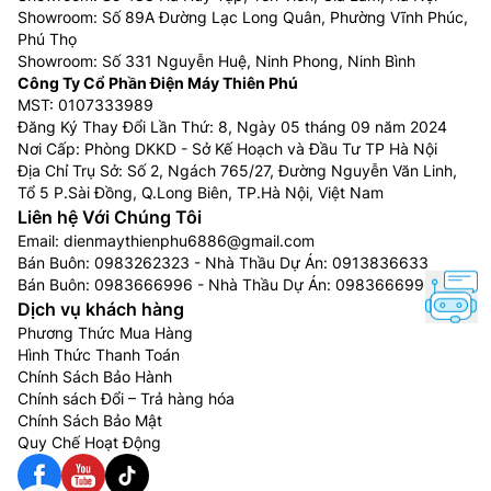
Showroom: Số 89A Đường Lạc Long Quân, Phường Vĩnh Phúc,
Phú Thọ
Showroom: Số 331 Nguyễn Huệ, Ninh Phong, Ninh Bình
Công Ty Cổ Phần Điện Máy Thiên Phú
MST: 0107333989
Đăng Ký Thay Đổi Lần Thứ: 8, Ngày 05 tháng 09 năm 2024
Nơi Cấp: Phòng DKKD - Sở Kế Hoạch và Đầu Tư TP Hà Nội
Địa Chỉ Trụ Sở: Số 2, Ngách 765/27, Đường Nguyễn Văn Linh,
Tổ 5 P.Sài Đồng, Q.Long Biên, TP.Hà Nội, Việt Nam
Liên hệ Với Chúng Tôi
Email:
dienmaythienphu6886@gmail.com
Bán Buôn:
0983262323
- Nhà Thầu Dự Án:
0913836633
Bán Buôn:
0983666996
- Nhà Thầu Dự Án:
0983666996
Dịch vụ khách hàng
Phương Thức Mua Hàng
Hình Thức Thanh Toán
Chính Sách Bảo Hành
Chính sách Đổi – Trả hàng hóa
Chính Sách Bảo Mật
Quy Chế Hoạt Động