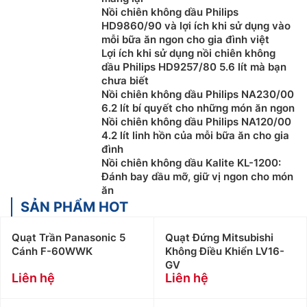
trình vui lòng Liên Hệ: 0919876633
– 0983616996
Nồi chiên không dầu Philips
Khách hàng ở Khu vực Ninh Bình xin vui lòng liên
HD9860/90 và lợi ích khi sử dụng vào
hệ: 0912339019
mỗi bữa ăn ngon cho gia đình việt
Khách hàng ở Khu vực Vĩnh Phúc xin vui lòng liên
Lợi ích khi sử dụng nồi chiên không
hệ: 0982067318
dầu Philips HD9257/80 5.6 lít mà bạn
chưa biết
Khách hàng ở Khu vực Bắc Giang xin vui lòng liên
Nồi chiên không dầu Philips NA230/00
hệ: 0983666996
6.2 lít bí quyết cho những món ăn ngon
Nồi chiên không dầu Philips NA120/00
4.2 lít linh hồn của mỗi bữa ăn cho gia
đình
Nồi chiên không dầu Kalite KL-1200:
Đánh bay dầu mỡ, giữ vị ngon cho món
ăn
SẢN PHẨM HOT
Quạt Trần Panasonic 5
Quạt Đứng Mitsubishi
Cánh F-60WWK
Không Điều Khiển LV16-
GV
Liên hệ
Liên hệ