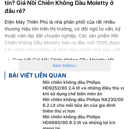
tín? Giá Nồi Chiên Không Dầu Moletty ở
đâu rẻ?
Điện Máy Thiên Phú là nhà phân phối của rất nhiều
thương hiệu lớn trên thị trường, có đội ngũ tư vấn, kỹ
thuật viên lắp đặt chuyên nghiệp, Các sản phẩm Nồi
Chiên Không Dầu Moletty bán ra đều mới 100% được
bảo hành chính hãng và theo tiêu chuẩn nhà sản xuất.
Cam kết Giá Nồi Chiên Không Dầu Moletty tốt
Xem thêm
nhất thị trường với 100% sản phẩm chính hãng
Thanh toán khi mua Nồi Chiên Không Dầu Moletty
BÀI VIẾT LIÊN QUAN
thuận tiện, bằng tiền mặt, Sec hoặc chuyển khoản
Nồi chiên không dầu Philips
Để được tư vấn miễn phí, hỗ trợ kỹ thuật, hướng
HD9252/90 2.4 lít và những điều thú vị
khi sử dụng chế biến món ăn
dẫn sử dụng quý khách hàng vui lòng liên hệ:
Nồi chiên không dầu Philips NA230/00
0918969699
6.2 Lít cho mỗi bữa ăn của gia đình
Khách hàng là nhà thầu, Xây dựng công trình lớn
thêm thú vị hơn
muốn hỗ trợ về thiết kế, tư vấn về kỹ thuật cũng
Nồi chiên không dầu Philips
như cần kỹ thuật viên thi công lắp đặt tại công
HD9880/90 8.3 lít và những lợi ích
mang lại