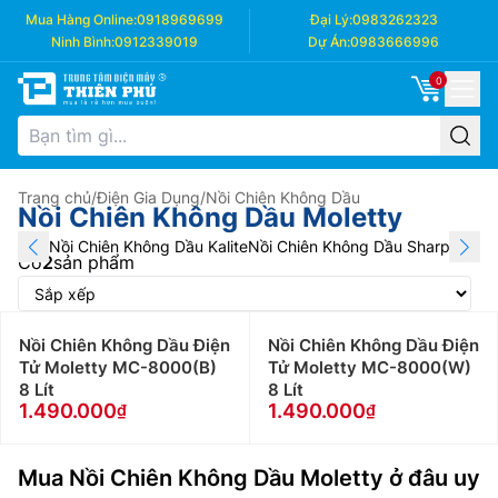
Mua Hàng Online:
0918969699
Đại Lý:
0983262323
Ninh Bình:
0912339019
Dự Án:
0983666996
0
Trang chủ
/
Điện Gia Dụng
/
Nồi Chiên Không Dầu
Nồi Chiên Không Dầu Moletty
Nồi Chiên Không Dầu Kalite
Nồi Chiên Không Dầu Sharp
Nồi Ch
Có
2
sản phẩm
Nồi Chiên Không Dầu Điện
Nồi Chiên Không Dầu Điện
Tử Moletty MC-8000(B)
Tử Moletty MC-8000(W)
8 Lít
8 Lít
1.490.000
1.490.000
Mua Nồi Chiên Không Dầu Moletty ở đâu uy