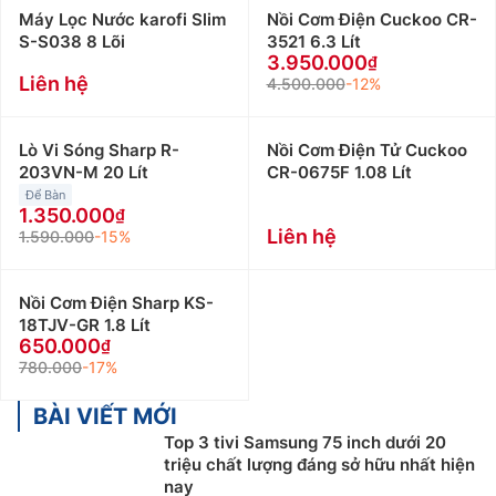
Máy Lọc Nước karofi Slim
Nồi Cơm Điện Cuckoo CR-
S-S038 8 Lõi
3521 6.3 Lít
3.950.000
Liên hệ
4.500.000
-12%
Lò Vi Sóng Sharp R-
Nồi Cơm Điện Tử Cuckoo
203VN-M 20 Lít
CR-0675F 1.08 Lít
Để Bàn
1.350.000
Liên hệ
1.590.000
-15%
Nồi Cơm Điện Sharp KS-
18TJV-GR 1.8 Lít
650.000
780.000
-17%
BÀI VIẾT MỚI
Top 3 tivi Samsung 75 inch dưới 20
triệu chất lượng đáng sở hữu nhất hiện
nay