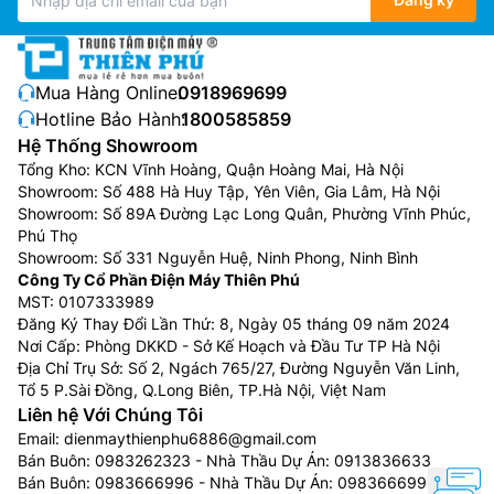
Mua Hàng Online:
0918969699
Hotline Bảo Hành:
1800585859
Hệ Thống Showroom
Tổng Kho: KCN Vĩnh Hoàng, Quận Hoàng Mai, Hà Nội
Showroom: Số 488 Hà Huy Tập, Yên Viên, Gia Lâm, Hà Nội
Showroom: Số 89A Đường Lạc Long Quân, Phường Vĩnh Phúc,
Phú Thọ
Showroom: Số 331 Nguyễn Huệ, Ninh Phong, Ninh Bình
Công Ty Cổ Phần Điện Máy Thiên Phú
MST: 0107333989
Đăng Ký Thay Đổi Lần Thứ: 8, Ngày 05 tháng 09 năm 2024
Nơi Cấp: Phòng DKKD - Sở Kế Hoạch và Đầu Tư TP Hà Nội
Địa Chỉ Trụ Sở: Số 2, Ngách 765/27, Đường Nguyễn Văn Linh,
Tổ 5 P.Sài Đồng, Q.Long Biên, TP.Hà Nội, Việt Nam
Liên hệ Với Chúng Tôi
Email:
dienmaythienphu6886@gmail.com
Bán Buôn:
0983262323
- Nhà Thầu Dự Án:
0913836633
Bán Buôn:
0983666996
- Nhà Thầu Dự Án:
0983666996