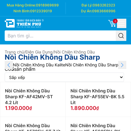
Mua Hàng Online:
0918969699
Đại Lý:
0983262323
Ninh Bình:
0912339019
Dự Án:
0983666996
0
Trang chủ
/
Điện Gia Dụng
/
Nồi Chiên Không Dầu
Nồi Chiên Không Dầu Sharp
Nồi Chiên Không Dầu Kalite
Nồi Chiên Không Dầu Sharp
Nồi Ch
Có
5
sản phẩm
Nồi Chiên Không Dầu
Nồi Chiên Không Dầu
Sharp KF-AF42MV-ST
Sharp KF-AF55EV-BK 5.5
4.2 Lít
Lít
1.190.000
1.890.000
Nồi Chiên Không Dầu
Nồi Chiên Không Dầu