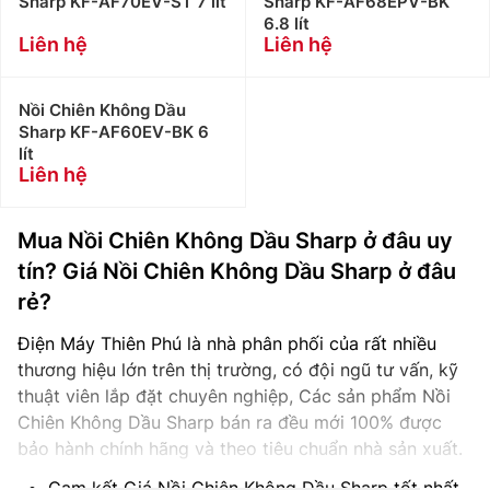
Sharp KF-AF70EV-ST 7 lít
Sharp KF-AF68EPV-BK
6.8 lít
Liên hệ
Liên hệ
Nồi Chiên Không Dầu
Sharp KF-AF60EV-BK 6
lít
Liên hệ
Mua Nồi Chiên Không Dầu Sharp ở đâu uy
tín? Giá Nồi Chiên Không Dầu Sharp ở đâu
rẻ?
Điện Máy Thiên Phú là nhà phân phối của rất nhiều
thương hiệu lớn trên thị trường, có đội ngũ tư vấn, kỹ
thuật viên lắp đặt chuyên nghiệp, Các sản phẩm Nồi
Chiên Không Dầu Sharp bán ra đều mới 100% được
bảo hành chính hãng và theo tiêu chuẩn nhà sản xuất.
Cam kết Giá Nồi Chiên Không Dầu Sharp tốt nhất