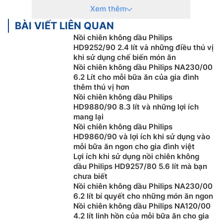
Xem thêm
thị trường với 100% sản phẩm chính hãng
Thanh toán khi mua Nồi Chiên Không Dầu Sharp
BÀI VIẾT LIÊN QUAN
thuận tiện, bằng tiền mặt, Sec hoặc chuyển khoản
Nồi chiên không dầu Philips
Để được tư vấn miễn phí, hỗ trợ kỹ thuật, hướng
HD9252/90 2.4 lít và những điều thú vị
khi sử dụng chế biến món ăn
dẫn sử dụng quý khách hàng vui lòng liên hệ:
Nồi chiên không dầu Philips NA230/00
0918969699
6.2 Lít cho mỗi bữa ăn của gia đình
Khách hàng là nhà thầu, Xây dựng công trình lớn
thêm thú vị hơn
muốn hỗ trợ về thiết kế, tư vấn về kỹ thuật cũng
Nồi chiên không dầu Philips
như cần kỹ thuật viên thi công lắp đặt tại công
HD9880/90 8.3 lít và những lợi ích
mang lại
trình vui lòng Liên Hệ: 0919876633
– 0983616996
Nồi chiên không dầu Philips
Khách hàng ở Khu vực Ninh Bình xin vui lòng liên
HD9860/90 và lợi ích khi sử dụng vào
hệ: 0912339019
mỗi bữa ăn ngon cho gia đình việt
Khách hàng ở Khu vực Vĩnh Phúc xin vui lòng liên
Lợi ích khi sử dụng nồi chiên không
hệ: 0982067318
dầu Philips HD9257/80 5.6 lít mà bạn
chưa biết
Khách hàng ở Khu vực Bắc Giang xin vui lòng liên
Nồi chiên không dầu Philips NA230/00
hệ: 0983666996
6.2 lít bí quyết cho những món ăn ngon
Nồi chiên không dầu Philips NA120/00
4.2 lít linh hồn của mỗi bữa ăn cho gia