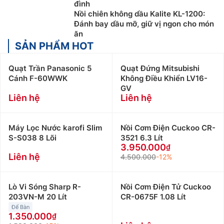
đình
Nồi chiên không dầu Kalite KL-1200:
Đánh bay dầu mỡ, giữ vị ngon cho món
ăn
SẢN PHẨM HOT
Quạt Trần Panasonic 5
Quạt Đứng Mitsubishi
Cánh F-60WWK
Không Điều Khiển LV16-
GV
Liên hệ
Liên hệ
Máy Lọc Nước karofi Slim
Nồi Cơm Điện Cuckoo CR-
S-S038 8 Lõi
3521 6.3 Lít
3.950.000
Liên hệ
4.500.000
-12%
Lò Vi Sóng Sharp R-
Nồi Cơm Điện Tử Cuckoo
203VN-M 20 Lít
CR-0675F 1.08 Lít
Để Bàn
1.350.000