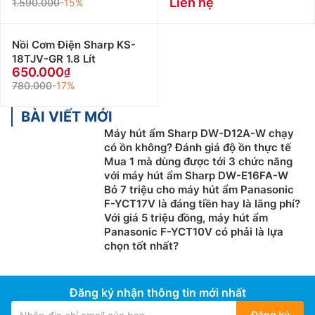
Liên hệ
1.590.000
-15%
Nồi Cơm Điện Sharp KS-
18TJV-GR 1.8 Lít
650.000
780.000
-17%
BÀI VIẾT MỚI
Máy hút ẩm Sharp DW-D12A-W chạy
có ồn không? Đánh giá độ ồn thực tế
Mua 1 mà dùng được tới 3 chức năng
với máy hút ẩm Sharp DW-E16FA-W
Bỏ 7 triệu cho máy hút ẩm Panasonic
F-YCT17V là đáng tiền hay là lãng phí?
Với giá 5 triệu đồng, máy hút ẩm
Panasonic F-YCT10V có phải là lựa
chọn tốt nhất?
Đăng ký nhận thông tin mới nhất
Đăng ký