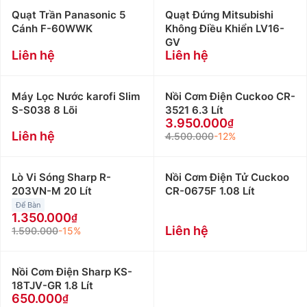
Quạt Trần Panasonic 5
Quạt Đứng Mitsubishi
Cánh F-60WWK
Không Điều Khiển LV16-
GV
Liên hệ
Liên hệ
Máy Lọc Nước karofi Slim
Nồi Cơm Điện Cuckoo CR-
S-S038 8 Lõi
3521 6.3 Lít
3.950.000
Liên hệ
4.500.000
-12%
Lò Vi Sóng Sharp R-
Nồi Cơm Điện Tử Cuckoo
203VN-M 20 Lít
CR-0675F 1.08 Lít
Để Bàn
1.350.000
Liên hệ
1.590.000
-15%
Nồi Cơm Điện Sharp KS-
18TJV-GR 1.8 Lít
650.000