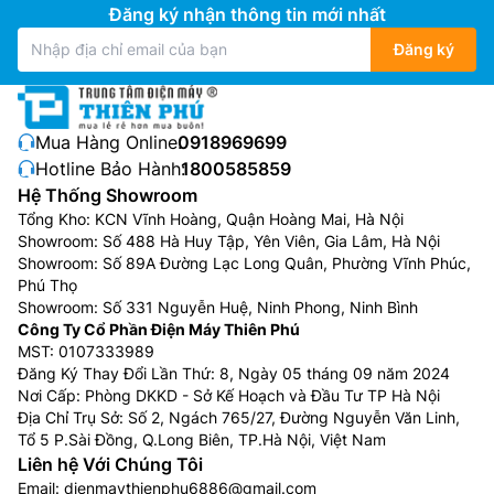
Đăng ký nhận thông tin mới nhất
Đăng ký
Mua Hàng Online:
0918969699
Hotline Bảo Hành:
1800585859
Hệ Thống Showroom
Tổng Kho: KCN Vĩnh Hoàng, Quận Hoàng Mai, Hà Nội
Showroom: Số 488 Hà Huy Tập, Yên Viên, Gia Lâm, Hà Nội
Showroom: Số 89A Đường Lạc Long Quân, Phường Vĩnh Phúc,
Phú Thọ
Showroom: Số 331 Nguyễn Huệ, Ninh Phong, Ninh Bình
Công Ty Cổ Phần Điện Máy Thiên Phú
MST: 0107333989
Đăng Ký Thay Đổi Lần Thứ: 8, Ngày 05 tháng 09 năm 2024
Nơi Cấp: Phòng DKKD - Sở Kế Hoạch và Đầu Tư TP Hà Nội
Địa Chỉ Trụ Sở: Số 2, Ngách 765/27, Đường Nguyễn Văn Linh,
Tổ 5 P.Sài Đồng, Q.Long Biên, TP.Hà Nội, Việt Nam
Liên hệ Với Chúng Tôi
Email:
dienmaythienphu6886@gmail.com