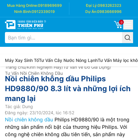
Mua Hàng Online:
0918969699
Đại Lý:
0983262323
Ninh Bình:
0912339019
Dự Án:
0983666996
0
Máy Xay Sinh Tố
Tư Vấn Cây Nước Nóng Lạnh
Tư Vấn Máy lọc khô
Trang chủ
/
Kinh Nghiệm Hay
/
Tư Vấn về Đồ Gia Dụng
/
Tư Vấn Nồi Chiên Không Dầu
Nồi chiên không dầu Philips
HD9880/90 8.3 lít và những lợi ích
mang lại
Tác giả: Dung
Đăng ngày: 23/10/2024, lúc 16:52
Nồi chiên không dầu
Philips HD9880/90 là một trong
những sản phẩm nổi bật của thương hiệu Philips. Với
công nghệ chiên không dầu tiên tiến, sản phẩm này