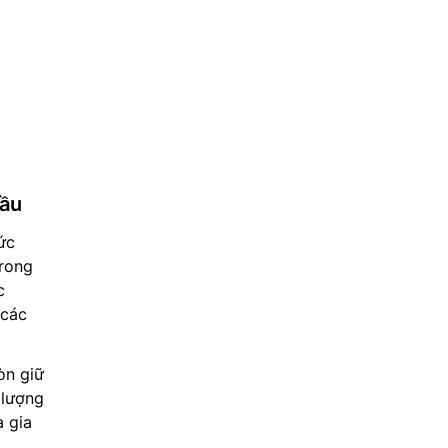
dầu
ức
trong
c
 các
òn giữ
 lượng
 gia