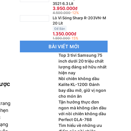
3521 6.3 Lít
3.950.000
4.500.000
-12%
Lò Vi Sóng Sharp R-203VN-M
20 Lít
Để Bàn
1.350.000
1.590.000
-15%
BÀI VIẾT MỚI
Top 3 tivi Samsung 75
inch dưới 20 triệu chất
lượng đáng sở hữu nhất
hiện nay
Nồi chiên không dầu
được
Kalite KL-1200: Đánh
bay dầu mỡ, giữ vị ngon
cho món ăn
Tận hưởng thực đơn
trang
ngon mà không cần dầu
 hẹn
với nồi chiên không dầu
c
Perfect GLA-768
dạng
Tìm hiểu về những ưu