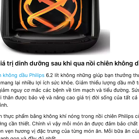
á trị dinh dưỡng sau khi qua nồi chiên không 
n không dầu Philips
6.2 lít không những giúp bạn thưởng th
ang lại nhiều lợi ích sức khỏe. Giảm thiểu lượng dầu mỡ 
giảm nguy cơ mắc các bệnh về tim mạch và tiểu đường. Sứ
 thân được bảo vệ và nâng cao giá trị đời sống của tất cả
ình.
ến thực phẩm bằng không khí nóng trong nồi chiên Philips c
ưỡng cần thiết. Chính vì vậy mỗi món ăn được đảm bảo chất
n vẹn hương vị đặc trưng của từng món ăn. Mỗi bữa ăn của
anh gọn và đầy đủ nhất.