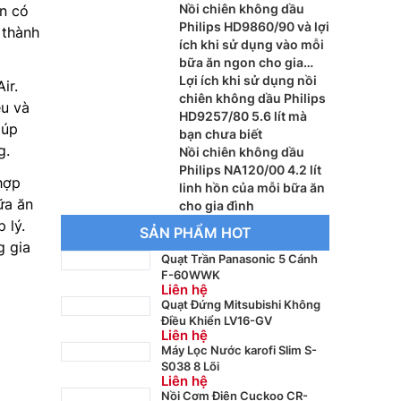
Nồi chiên không dầu
n có
Philips HD9860/90 và lợi
 thành
ích khi sử dụng vào mỗi
bữa ăn ngon cho gia
đình việt
Lợi ích khi sử dụng nồi
ir.
chiên không dầu Philips
ều và
HD9257/80 5.6 lít mà
iúp
bạn chưa biết
g.
Nồi chiên không dầu
Philips NA120/00 4.2 lít
hợp
linh hồn của mỗi bữa ăn
ữa ăn
cho gia đình
 lý.
SẢN PHẨM HOT
g gia
Quạt Trần Panasonic 5 Cánh
F-60WWK
Liên hệ
Quạt Đứng Mitsubishi Không
Điều Khiển LV16-GV
Liên hệ
Máy Lọc Nước karofi Slim S-
S038 8 Lõi
Liên hệ
Nồi Cơm Điện Cuckoo CR-