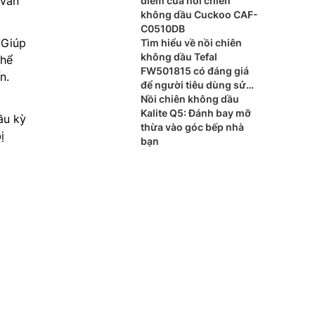
 vẫn
điểm của nồi chiên
không dầu Cuckoo CAF-
C0510DB
 Giúp
Tìm hiểu về nồi chiên
không dầu Tefal
thể
FW501815 có đáng giá
n.
để người tiêu dùng sử
dụng
Nồi chiên không dầu
Kalite Q5: Đánh bay mỡ
ầu kỳ
thừa vào góc bếp nhà
ị
bạn