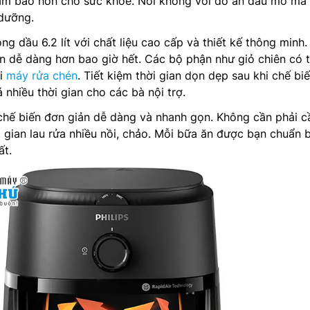
ảm bảo hơn cho sức khỏe. Nói không với đồ ăn dầu mỡ mà
 dưỡng.
ng dầu 6.2 lít với chất liệu cao cấp và thiết kế thông minh.
nên dễ dàng hơn bao giờ hết. Các bộ phận như giỏ chiên có 
ới
máy rửa chén
. Tiết kiệm thời gian dọn dẹp sau khi chế biế
 nhiều thời gian cho các bà nội trợ.
chế biến đơn giản dễ dàng và nhanh gọn. Không cần phải c
i gian lau rửa nhiều nồi, chảo. Mỗi bữa ăn được bạn chuẩn b
ất.