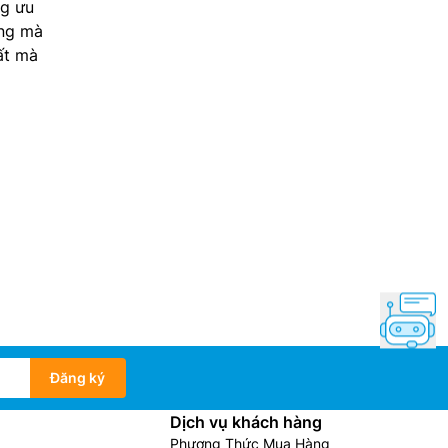
ng ưu
ệng mà
ất mà
Đăng ký
Dịch vụ khách hàng
Phương Thức Mua Hàng