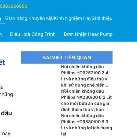
0983666996
Gian hàng Khuyến Mãi
Kinh Nghiệm Hay
Giới thiệu
g
h
Điều Hoà Công Trình
Bơm Nhiệt Heat Pump
BÀI VIẾT LIÊN QUAN
ết
Nồi chiên không dầu
Philips HD9252/90 2.4
lít và những điều thú vị
khi sử dụng chế biến
hù
món ăn
Nồi chiên không dầu
 những
Philips NA230/00 6.2 Lít
cho mỗi bữa ăn của gia
đình thêm thú vị hơn
 dầu
Nồi chiên không dầu
Philips HD9880/90 8.3
lít và những lợi ích mang
o này
lại