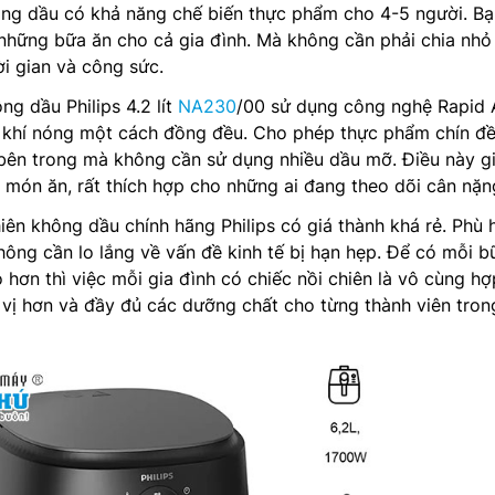
ông dầu có khả năng chế biến thực phẩm cho 4-5 người. Bạ
những bữa ăn cho cả gia đình. Mà không cần phải chia nhỏ
ời gian và công sức.
ng dầu Philips 4.2 lít
NA230
/00 sử dụng công nghệ Rapid A
 khí nóng một cách đồng đều. Cho phép thực phẩm chín đ
bên trong mà không cần sử dụng nhiều dầu mỡ. Điều này g
 món ăn, rất thích hợp cho những ai đang theo dõi cân nặn
iên không dầu chính hãng Philips có giá thành khá rẻ. Phù 
hông cần lo lắng về vấn đề kinh tế bị hạn hẹp. Để có mỗi b
hơn thì việc mỗi gia đình có chiếc nồi chiên là vô cùng hợp
vị hơn và đầy đủ các dưỡng chất cho từng thành viên tron