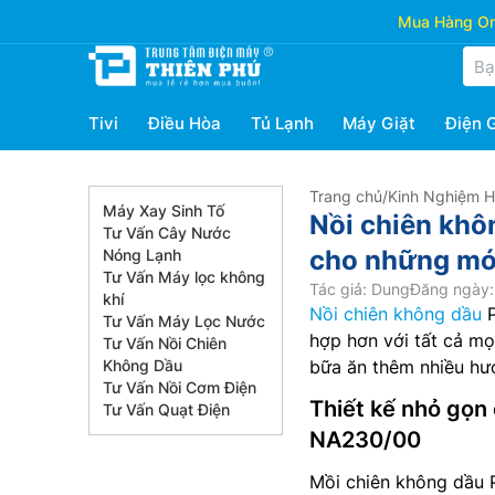
Mua Hàng Onl
Tivi
Điều Hòa
Tủ Lạnh
Máy Giặt
Điện 
Trang chủ
/
Kinh Nghiệm 
Máy Xay Sinh Tố
Nồi chiên khôn
Tư Vấn Cây Nước
cho những mó
Nóng Lạnh
Tư Vấn Máy lọc không
Tác giả: Dung
Đăng ngày:
khí
Nồi chiên không dầu
P
Tư Vấn Máy Lọc Nước
hợp hơn với tất cả mọ
Tư Vấn Nồi Chiên
Không Dầu
bữa ăn thêm nhiều hươn
Tư Vấn Nồi Cơm Điện
Thiết kế nhỏ gọn 
Tư Vấn Quạt Điện
NA230/00
Mồi chiên không dầu Phi