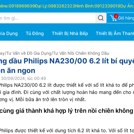
ine:
0918969699
Đại Lý:
0983262323
Ninh Bình:
0912339019
Dự Án:
0
Giỏ hàn
Gia Dụng
Tủ Đông
Thiết Bị Nhà Bếp
Thiết Bị Âm Than
Hay
/
Tư Vấn về Đồ Gia Dụng
/
Tư Vấn Nồi Chiên Không Dầu
g dầu Philips NA230/00 6.2 lít bí quy
n ăn ngon
 30/09/2024, lúc 00:49
hilips NA230/00 6.2 lít được thiết kế với số lít khá to để p
i gia đình. Đi cùng với chất lượng hoàn hảo mang đến cho
g vị. Mỗi bữa ăn trở lên tròn vị nhất.
cùng giá thành khá hợp lý trên nồi chiên không
lips được thiết kế với dung tích 6.2 lít khá to. Với số lít t