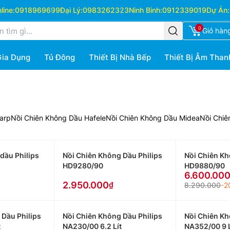
ine:
0918969699
Đại Lý:
0983262323
Ninh Bình:
0912339019
Dự Án:
0
Giỏ hàn
Gia Dụng
Tủ Đông
Thiết Bị Nhà Bếp
Thiết Bị Âm Than
arp
Nồi Chiên Không Dầu Hafele
Nồi Chiên Không Dầu Midea
Nồi Chiê
dầu Philips
Nồi Chiên Không Dầu Philips
Nồi Chiên Kh
HD9280/90
HD9880/90
6.600.00
2.950.000
8.290.000
-2
 Dầu Philips
Nồi Chiên Không Dầu Philips
Nồi Chiên Kh
t
NA230/00 6.2 Lít
NA352/00 9 L