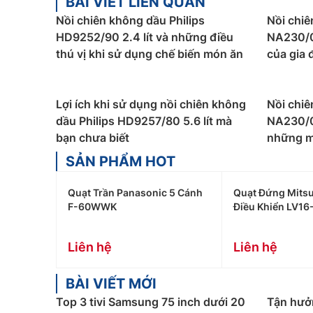
BÀI VIẾT LIÊN QUAN
Nồi chiên không dầu Philips
Nồi chiê
HD9252/90 2.4 lít và những điều
NA230/0
thú vị khi sử dụng chế biến món ăn
của gia 
Lợi ích khi sử dụng nồi chiên không
Nồi chiê
dầu Philips HD9257/80 5.6 lít mà
NA230/00
bạn chưa biết
những m
SẢN PHẨM HOT
Quạt Trần Panasonic 5 Cánh
Quạt Đứng Mitsu
F-60WWK
Điều Khiển LV16
Liên hệ
Liên hệ
BÀI VIẾT MỚI
Top 3 tivi Samsung 75 inch dưới 20
Tận hưở