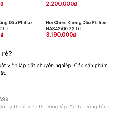
0
2.200.000
ông Dầu Philips
Nồi Chiên Không Dầu Philips
 Lít
NA342/00 7.2 Lít
0
3.190.000
 rẻ?
huật viên lắp đặt chuyên nghiệp, Các sản phẩm
ất.
9699
n kỹ thuật viên thi công lắp đặt tại công trình