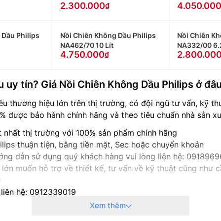
2.300.000
4.050.00
 Dầu Philips
Nồi Chiên Không Dầu Philips
Nồi Chiên Kh
NA462/70 10 Lít
NA332/00 6.2
4.750.000
2.800.00
 uy tín? Giá Nồi Chiên Không Dầu Philips ở đâu
ều thương hiệu lớn trên thị trường, có đội ngũ tư vấn, kỹ t
% được bảo hành chính hãng và theo tiêu chuẩn nhà sản xu
t nhất thị trường với 100% sản phẩm chính hãng
lips thuận tiện, bằng tiền mặt, Sec hoặc chuyển khoản
hướng dẫn sử dụng quý khách hàng vui lòng liên hệ: 091896
lớn muốn hỗ trợ về thiết kế, tư vấn về kỹ thuật cũng như cầ
6
 liên hệ: 0912339019
g liên hệ: 0982067318
Xem thêm
g liên hệ: 0983666996