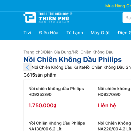
Mua Hàng Onl
Tivi
Điều Hòa
Tủ Lạnh
Máy Giặt
Điện 
Trang chủ
/
Điện Gia Dụng
/
Nồi Chiên Không Dầu
Nồi Chiên Không Dầu Philips
Nồi Chiên Không Dầu Kalite
Nồi Chiên Không Dầu Sh
Có
15
sản phẩm
Nồi chiên không dầu Philips
Nồi chiên không 
HD9252/90
HD9270/90
1.750.000
Liên hệ
Nồi Chiên Không Dầu Philips
Nồi Chiên Không
NA130/00 6.2 Lít
NA220/00 4.2 Lí