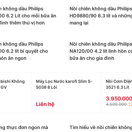
n không dầu Philips
Nồi chiên không dầu Philip
0 6.2 Lít cho mỗi bữa ăn
HD9880/90 8.3 lít và những 
đình thêm thú vị hơn
mang lại
n không dầu Philips
Nồi chiên không dầu Philip
 6.2 lít bí quyết cho
NA120/00 4.2 lít linh hồn c
ón ăn ngon
bữa ăn cho gia đình
bishi Không
Máy Lọc Nước karofi Slim S-
Nồi Cơm Điệ
-GV
S038 8 Lõi
3521 6.3 Lít
3.950.00
Liên hệ
4.500.000
-1
ng thực đơn ngon mà
Tìm hiểu về nồi chiên khôn