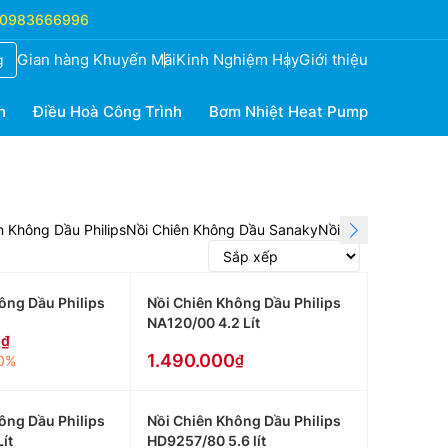
0983666996
Gian hàng Khuyến Mãi
Kinh Nghiệm Hay
Giới thiệu
g
h
Điều Hoà Công Trình
Bơm Nhiệt Heat Pump
n Không Dầu Philips
Nồi Chiên Không Dầu Sanaky
Nồi Chiên Không D
ông Dầu Philips
Nồi Chiên Không Dầu Philips
NA120/00 4.2 Lít
0
1.490.000
0%
ông Dầu Philips
Nồi Chiên Không Dầu Philips
ít
HD9257/80 5.6 lít