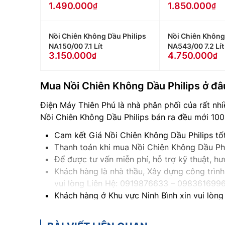
1.490.000
1.850.000
Nồi Chiên Không Dầu Philips
Nồi Chiên Không
NA150/00 7.1 Lít
NA543/00 7.2 Lít
3.150.000
4.750.000
Mua Nồi Chiên Không Dầu Philips ở đâu
Điện Máy Thiên Phú là nhà phân phối của rất nhi
Nồi Chiên Không Dầu Philips bán ra đều mới 100
Cam kết Giá Nồi Chiên Không Dầu Philips tố
Thanh toán khi mua Nồi Chiên Không Dầu Phi
Để được tư vấn miễn phí, hỗ trợ kỹ thuật, 
Khách hàng là nhà thầu, Xây dựng công trình 
vui lòng Liên Hệ: 0919876633
– 098361699
Khách hàng ở Khu vực Ninh Bình xin vui lòng
Khách hàng ở Khu vực Vĩnh Phúc xin vui lòn
Khách hàng ở Khu vực Bắc Giang xin vui lòn