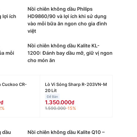
s
Nồi chiên không dầu Philips
lợi ích
HD9860/90 và lợi ích khi sử dụng
vào mỗi bữa ăn ngon cho gia đình
việt
s
Nồi chiên không dầu Kalite KL-
ủa mỗi
1200: Đánh bay dầu mỡ, giữ vị ngon
cho món ăn
n Cuckoo CR-
Lò Vi Sóng Sharp R-203VN-M
20 Lít
Để Bàn
0
1.350.000
2%
1.590.000
-15%
g dầu
Nồi chiên không dầu Kalite Q10 –