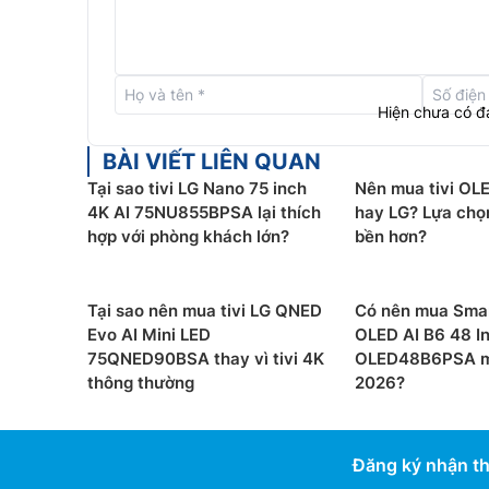
Hiện chưa có đ
BÀI VIẾT LIÊN QUAN
Tại sao tivi LG Nano 75 inch
Nên mua tivi OL
4K AI 75NU855BPSA lại thích
hay LG? Lựa chọ
hợp với phòng khách lớn?
bền hơn?
Tại sao nên mua tivi LG QNED
Có nên mua Smar
Evo AI Mini LED
OLED AI B6 48 I
75QNED90BSA thay vì tivi 4K
OLED48B6PSA mớ
Hệ điều hành webOS 25
thông thường
2026?
Tivi LG 4K 75QNED86ASA được cài đặt sẵn hệ 
giải trí và đa dạng các tiện ích đi kèm. LG còn 
Đăng ký nhận th
sản phẩm trong 5 năm liên tiếp để các tính năn