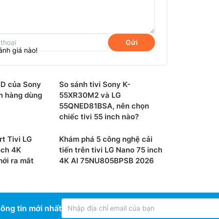
30.9 m
Khối lượ
Gửi
ánh giá nào!
Nhà sản 
Xuất xứ:
ED của Sony
So sánh tivi Sony K-
Năm ra 
n hàng dùng
55XR30M2 và LG
55QNED81BSA, nên chọn
chiếc tivi 55 inch nào?
t Tivi LG
Khám phá 5 công nghệ cải
nch 4K
tiến trên tivi LG Nano 75 inch
i ra mắt
4K AI 75NU805BPSB 2026
điều hành webOS 25 tích hợp kho ứng dụng
cam kết duy trì nâng cấp hệ điều hành cho
ông tin mới nhất
g, công nghệ mới được tiếp cận người dùng.