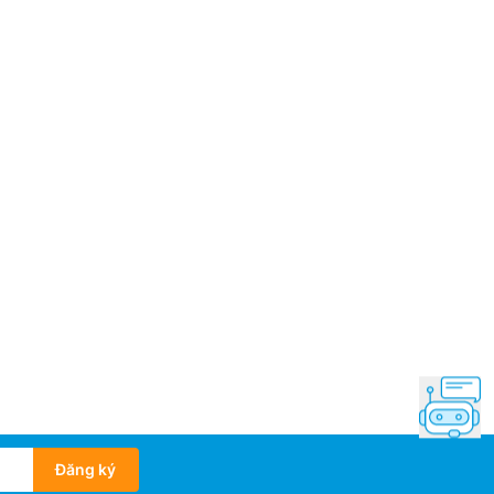
m
ng không chân: 33.3 kg
xuất: LG
 –
mắt: 2025
Đăng ký