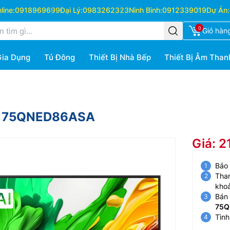
ine:
0918969699
Đại Lý:
0983262323
Ninh Bình:
0912339019
Dự Án:
0
Giỏ hàn
Gia Dụng
Tủ Đông
Thiết Bị Nhà Bếp
Thiết Bị Âm Than
ch 75QNED86ASA
Giá: 2
Bảo
Than
kho
Bán 
75Q
Tình