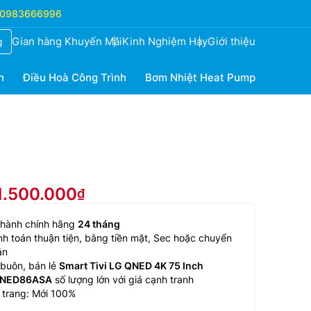
0983666996
Gian hàng Khuyến Mãi
Kinh Nghiệm Hay
Giới thiệu
g
h
Điều Hoà Công Trình
Bơm Nhiệt Heat Pump
1.500.000
 hành chính hãng
24 tháng
h toán thuận tiện, bằng tiền mặt, Sec hoặc chuyển
ản
buôn, bán lẻ
Smart Tivi LG QNED 4K 75 Inch
NED86ASA
số lượng lớn với giá cạnh tranh
 trang: Mới 100%