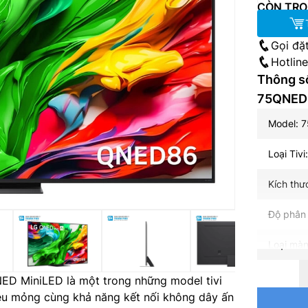
CÒN TRO
Gọi đặ
Hotlin
Thông số
75QNED
Model:
Loại Tivi
Kích thư
Độ phân 
Loại màn
Loại đèn
ED MiniLED là một trong những model tivi
iêu mỏng cùng khả năng kết nối không dây ấn
Tần số q