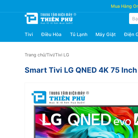
Mua Hàng Onl
Tivi
Điều Hòa
Tủ Lạnh
Máy Giặt
Điện 
Trang chủ
/
Tivi
/
Tivi LG
Smart Tivi LG QNED 4K 75 In