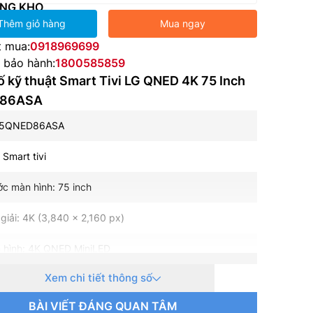
NG KHO
Thêm giỏ hàng
Mua ngay
t mua:
0918969699
e bảo hành:
1800585859
 kỹ thuật Smart Tivi LG QNED 4K 75 Inch
86ASA
 75QNED86ASA
: Smart tivi
ớc màn hình: 75 inch
giải: 4K (3,840 x 2,160 px)
 hình: 4K QNED MiniLED
Xem chi tiết thông số
 nền: Mini LED
BÀI VIẾT ĐÁNG QUAN TÂM
uét: 120Hz Cơ bản