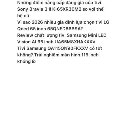
Những điểm nâng cấp đáng giá của tivi
Sony Bravia 3 II K-65XR30M2 so với thế
ấp điện: AC 200~240V 50-60Hz
hệ cũ
Vì sao 2026 nhiều gia đình lựa chọn tivi LG
 thụ nguồn (chế độ chờ): 0.5 W
Qned 65 inch 65QNED86BSA?
Review chất lượng tivi Samsung Mini LED
 Wifi 6, Bluetooth, HDMI, USB, Anynet+ (HDMI-CEC),
 (LAN), HDMI Audio Return Channel, HDMI (High
Vision AI 65 inch UA65M8XHAKXXV
e), RF In (Terrestrial / Cable input)
Tivi Samsung QA115QN90FKXXV có tốt
không? Trải nghiệm màn hình 115 inch
ển từ xa: MR25
khổng lồ
ớc đóng gói (RxCxD): 1820 x 1205 x 228 mm
ợng đóng gói: 52.4 kg
ớc tivi có chân đế (RxCxD): 1677 x 1042/994 x 370
ợng tivi có chân đế: 41.5 kg
ớc không chân, treo tường (RxCxD): 1677 x 965 x