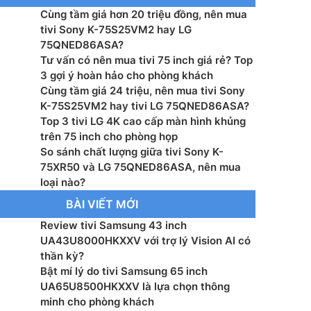
Cùng tầm giá hơn 20 triệu đồng, nên mua
h Frame Rate): 4K 120 fps (HDMI)
tivi Sony K-75S25VM2 hay LG
75QNED86ASA?
trò chơi tức thì VRR: Có (lên tới 144Hz)
Tư vấn có nên mua tivi 75 inch giá rẻ? Top
3 gợi ý hoàn hảo cho phòng khách
hành – Giao diện: WebOS 25
Cùng tầm giá 24 triệu, nên mua tivi Sony
K-75S25VM2 hay tivi LG 75QNED86ASA?
: AI alpha 8 Gen2
Top 3 tivi LG 4K cao cấp màn hình khủng
trên 75 inch cho phòng họp
g suất loa: 20 W
So sánh chất lượng giữa tivi Sony K-
75XR50 và LG 75QNED86ASA, nên mua
 loa: 2.0 Kênh
loại nào?
BÀI VIẾT MỚI
: α8 AI Sound Pro (Virtual 9.1.2 Up-mix)
Review tivi Samsung 43 inch
UA43U8000HKXXV với trợ lý Vision AI có
 bằng giọng nói: Có
thần kỳ?
Bật mí lý do tivi Samsung 65 inch
màn hình: Google Cast™, Apple AirPlay 2
UA65U8500HKXXV là lựa chọn thông
minh cho phòng khách
hanh Kỹ thuật số: DVB-T2 (*VN: DVB-T2C)