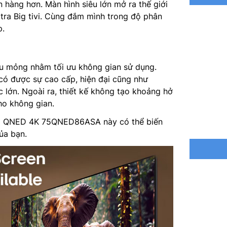
 hàng hơn. Màn hình siêu lớn mở ra thế giới
ltra Big tivi. Cùng đắm mình trong độ phân
HFR (Hig
p.
Phản hồi 
Hệ điều 
êu mỏng nhằm tối ưu không gian sử dụng.
có được sự cao cấp, hiện đại cũng như
Bộ xử lý
 lớn. Ngoài ra, thiết kế không tạo khoảng hở
ho không gian.
Tổng côn
 tivi QNED 4K 75QNED86ASA này có thể biến
Hệ thống
ủa bạn.
AI Sound
Tìm kiếm
Chia sẻ 
Truyền t