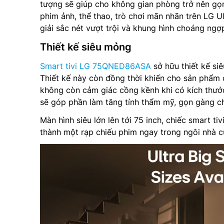
tượng sẽ giúp cho không gian phòng trở nên gọn
phim ảnh, thể thao, trò chơi mãn nhãn trên LG U
giải sắc nét vượt trội và khung hình choáng ngợ
Thiết kế siêu mỏng
Smart tivi LG 75QNED86ASA
sở hữu thiết kế si
Thiết kế này còn đồng thời khiến cho sản phẩm 
không còn cảm giác cồng kềnh khi có kích thước
sẽ góp phần làm tăng tính thẩm mỹ, gọn gàng c
Màn hình siêu lớn lên tới 75 inch, chiếc smart
thành một rạp chiếu phim ngay trong ngôi nhà c