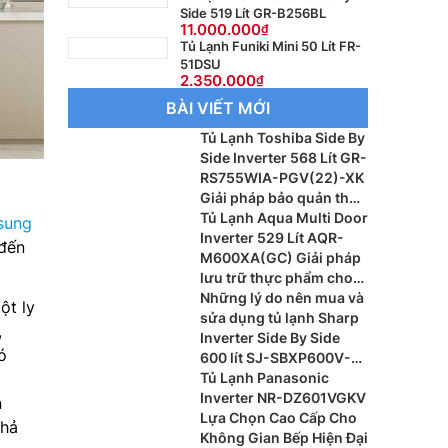
Side 519 Lít GR-B256BL
11.000.000
Tủ Lạnh Funiki Mini 50 Lít FR-
51DSU
2.350.000
BÀI VIẾT MỚI
Tủ Lạnh Toshiba Side By
Side Inverter 568 Lít GR-
RS755WIA-PGV(22)-XK
Giải pháp bảo quản thực
phẩm cao cấp
Tủ Lạnh Aqua Multi Door
sung
Inverter 529 Lít AQR-
 đến
M600XA(GC) Giải pháp
lưu trữ thực phẩm cho
gia đình hiện đại
Những lý do nên mua và
ột ly
sửa dụng tủ lạnh Sharp
,
Inverter Side By Side
ó
600 lít SJ-SBXP600V-
BK có gì nổi bật?
Tủ Lạnh Panasonic
Inverter NR-DZ601VGKV
n
Lựa Chọn Cao Cấp Cho
Khả
Không Gian Bếp Hiện Đại