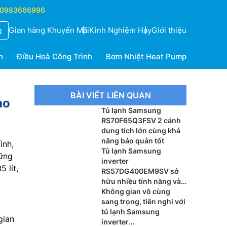
0983666996
Gian hàng Khuyến Mãi
Kinh Nghiệm Hay
Giới thiệu
g
h
Điều Hoà Công Trình
Bơm Nhiệt Heat Pump
BÀI VIẾT LIÊN QUAN
ho
Tủ lạnh Samsung
RS70F65Q3FSV 2 cánh
dung tích lớn cùng khả
năng bảo quản tốt
ình,
Tủ lạnh Samsung
hững
inverter
 lít,
RS57DG400EM9SV sở
hữu nhiều tính năng và
đáng lựa chọn
Không gian vô cùng
sang trọng, tiên nghi với
tủ lạnh Samsung
gian
inverter