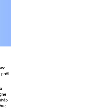
ông
 phối
iữ
nghệ
 nhập
thực