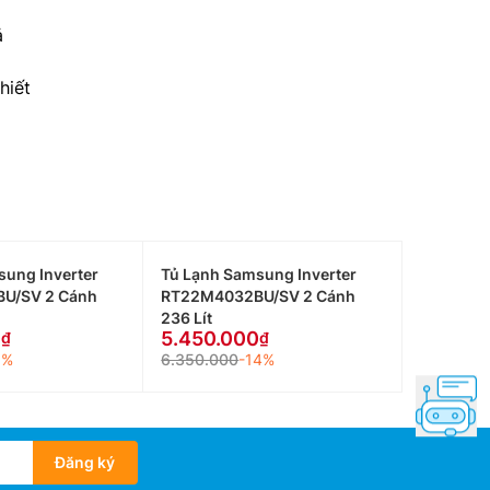
ả
hiết
sung Inverter
Tủ Lạnh Samsung Inverter
U/SV 2 Cánh
RT22M4032BU/SV 2 Cánh
236 Lít
0
5.450.000
8%
6.350.000
-14%
Đăng ký