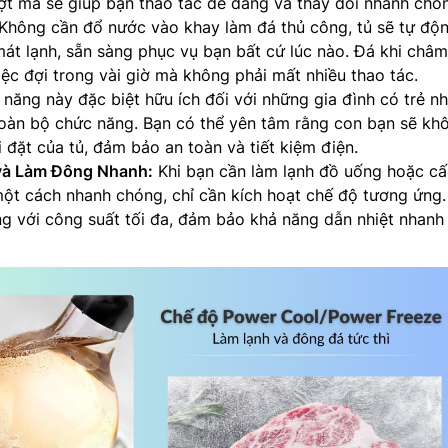
 mà sẽ giúp bạn thao tác dễ dàng và thay đổi nhanh chó
Không cần đổ nước vào khay làm đá thủ công, tủ sẽ tự độ
mát lạnh, sẵn sàng phục vụ bạn bất cứ lúc nào. Đá khi châ
việc đợi trong vài giờ mà không phải mất nhiều thao tác.
 năng này đặc biệt hữu ích đối với những gia đình có trẻ nh
toàn bộ chức năng. Bạn có thể yên tâm rằng con bạn sẽ kh
 đặt của tủ, đảm bảo an toàn và tiết kiệm điện.
và Làm Đông Nhanh:
Khi bạn cần làm lạnh đồ uống hoặc c
t cách nhanh chóng, chỉ cần kích hoạt chế độ tương ứng
ng với công suất tối đa, đảm bảo khả năng dẫn nhiệt nhanh