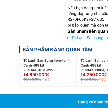
Nếu bạn đang tìm kiếm
năng đáp ứng nhu cầu
RS70F65K2FSV 635 lít 
bị bảo quản mà còn là
Sản phẩm liên quan
Tủ Lạnh Samsung In
SẢN PHẨM ĐÁNG QUAN TÂM
Tủ Lạnh SamSung Inverter 4
Tủ Lạnh Samsung
Cánh 488 Lít
Cánh 488 Lít
RF48A4010M9/SV
RF48A4000B4/S
14.650.000
14.250.000
18.150.000
-19%
17.350.000
-18%
Đăng ký nhận th