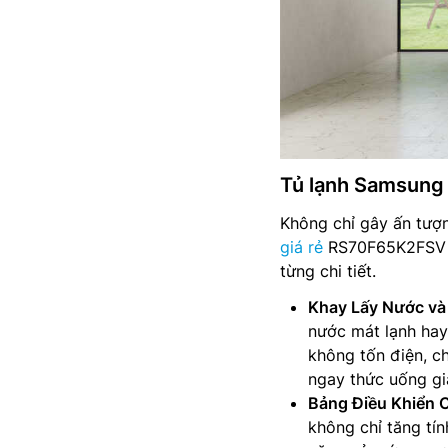
Tủ lạnh Samsung 
Không chỉ gây ấn tượn
giá rẻ
RS70F65K2FSV cò
từng chi tiết.
Khay Lấy Nước và
nước mát lạnh hay 
không tốn điện, ch
ngay thức uống giả
Bảng Điều Khiển 
không chỉ tăng tí