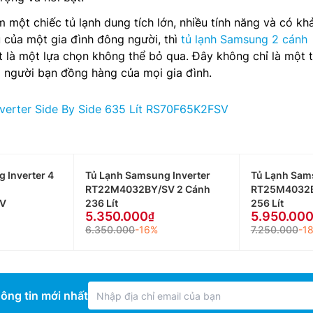
 một chiếc tủ lạnh dung tích lớn, nhiều tính năng và có kh
 của một gia đình đông người, thì
tủ lạnh Samsung 2 cánh
là một lựa chọn không thể bỏ qua. Đây không chỉ là một t
 người bạn đồng hàng của mọi gia đình.
verter Side By Side 635 Lít RS70F65K2FSV
 Inverter 4
Tủ Lạnh Samsung Inverter
Tủ Lạnh Sam
RT22M4032BY/SV 2 Cánh
RT25M4032B
V
236 Lít
256 Lít
5.350.000
5.950.00
6.350.000
-16%
7.250.000
-1
ông tin mới nhất