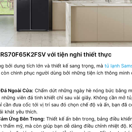
RS70F65K2FSV với tiện nghi thiết thực
g bởi dung tích lớn và thiết kế sang trọng, mà
tủ lạnh Sam
n chinh phục người dùng bởi những tiện ích thông minh
 Đá Ngoài Cửa:
Chấm dứt những ngày hè nóng bức bằng m
những viên đá tinh khiết chỉ sau vài giây. Không cần mở tủ
ỉ cần đưa cốc tới vị trí sau đó chọn chế độ và ấn, bạn đã c
i khát yêu thích.
Cảm Ứng Bên Trong:
Thiết kế ẩn bên trong, bảng điều khiể
nh thẩm mỹ, mà còn giúp bạn dễ dàng điều chỉnh nhiệt độ. 