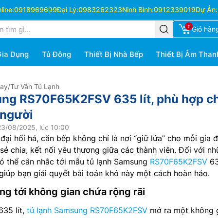
ine:
0918969699
Đại Lý:
0983262323
Ninh Bình:
0912339019
Dự Án:
0
Giỏ hàn
Gia Dụng
Tủ Đông
Thiết Bị Nhà Bếp
Thiết Bị Âm Than
Hay
/
Tư Vấn Tủ Lạnh
ung RS70F65K2FSV 635 lít, phù hợp c
 người
3/08/2025, lúc 10:00
ại hối hả, căn bếp không chỉ là nơi “giữ lửa” cho mỗi gia đ
sẻ chia, kết nối yêu thương giữa các thành viên. Đối với n
có thể cân nhắc tới mẫu tủ lạnh Samsung
RS70F65K2FSV
635
” giúp bạn giải quyết bài toán khó này một cách hoàn hảo.
ng tới không gian chứa rộng rãi
635 lít,
tủ lạnh Samsung RS70F65K2FSV
mở ra một không 