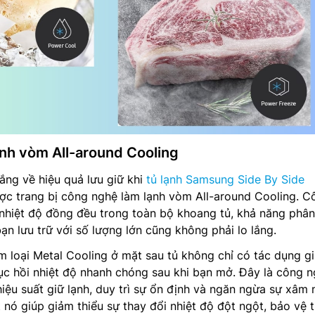
nh vòm All-around Cooling
lắng về hiệu quả lưu giữ khi
tủ lạnh Samsung Side By Side
 trang bị công nghệ làm lạnh vòm All-around Cooling. C
 nhiệt độ đồng đều trong toàn bộ khoang tủ, khả năng phân
bạn lưu trữ với số lượng lớn cũng không phải lo lắng.
m loại Metal Cooling ở mặt sau tủ không chỉ có tác dụng g
ục hồi nhiệt độ nhanh chóng sau khi bạn mở. Đây là công 
iệu suất giữ lạnh, duy trì sự ổn định và ngăn ngừa sự xâm
t nó giúp giảm thiểu sự thay đổi nhiệt độ đột ngột, bảo vệ 