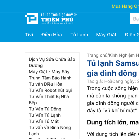
Mua Hàng Onl
Tivi
Điều Hòa
Tủ Lạnh
Máy Giặt
Điện 
Trang chủ
/
Kinh Nghiệm 
Dịch Vụ Sửa Chữa Bảo
Tủ lạnh Sams
Dưỡng
gia đình đông
Máy Giặt - Máy Sấy
Trung Tâm Bảo Hành
Tác giả: Hoà
Đăng ngày: 2
Tư vấn Điều Hòa
Trong cuộc sống hiện đ
Tư Vấn Robot hút bụi
mà còn là không gian 
Tư Vấn Thiết Bị Nhà
Bếp
gia đình đông người 
Tư Vấn Tủ Đông
đây là “vũ khí bí mật
Tư Vấn Tủ Lạnh
Tư Vấn Tủ Mát
Dung tích lớn, ma
Tư vấn về Bình Nóng
Lạnh
Với dung tích lên đến 