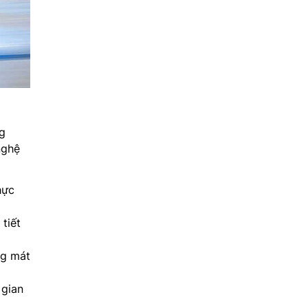
ng
nghệ
hực
tiết
ng mát
 gian