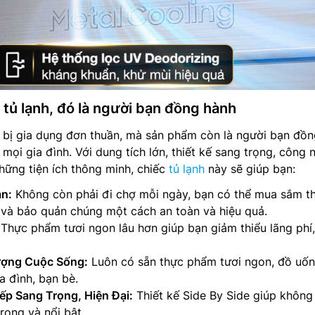
tủ lạnh, đó là người bạn đồng hành
t bị gia dụng đơn thuần, mà sản phẩm còn là người bạn đồ
mọi gia đình. Với dung tích lớn, thiết kế sang trọng, công 
những tiện ích thông minh, chiếc
tủ lạnh
này sẽ giúp bạn:
an:
Không còn phải đi chợ mỗi ngày, bạn có thể mua sắm t
và bảo quản chúng một cách an toàn và hiệu quả.
Thực phẩm tươi ngon lâu hơn giúp bạn giảm thiểu lãng phí, 
ượng Cuộc Sống:
Luôn có sẵn thực phẩm tươi ngon, đồ uố
a đình, bạn bè.
p Sang Trọng, Hiện Đại:
Thiết kế Side By Side giúp không
rọng và nổi bật.