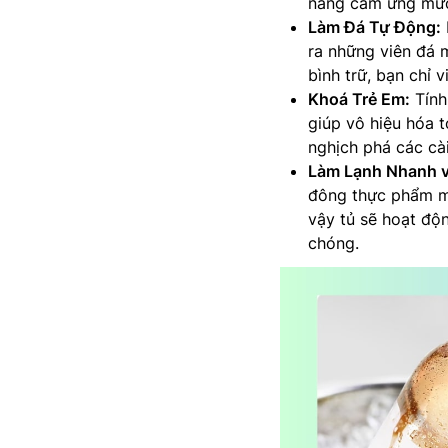
năng cảm ứng mượt
Làm Đá Tự Động:
ra những viên đá 
bình trữ, bạn chỉ 
Khoá Trẻ Em:
Tính
giúp vô hiệu hóa 
nghịch phá các cài
Làm Lạnh Nhanh 
đông thực phẩm mộ
vậy tủ sẽ hoạt độ
chóng.