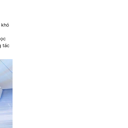
i khó
lọc
g tác