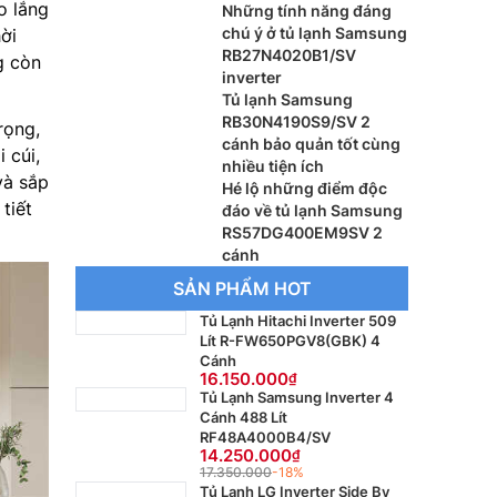
o lắng
RB27N4020S9/SV
Những tính năng đáng
chú ý ở tủ lạnh Samsung
ời
RB27N4020B1/SV
g còn
inverter
Tủ lạnh Samsung
RB30N4190S9/SV 2
rọng,
cánh bảo quản tốt cùng
 cúi,
nhiều tiện ích
và sắp
Hé lộ những điểm độc
tiết
đáo về tủ lạnh Samsung
RS57DG400EM9SV 2
cánh
SẢN PHẨM HOT
Tủ Lạnh Hitachi Inverter 509
Lít R-FW650PGV8(GBK) 4
Cánh
16.150.000
Tủ Lạnh Samsung Inverter 4
Cánh 488 Lít
RF48A4000B4/SV
14.250.000
17.350.000
-18%
Tủ Lạnh LG Inverter Side By