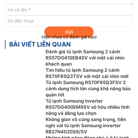
kéo dài tuổi thọ máy. Đồng thời máy nén được bảo
hành đến 20 năm.
Gửi
Hiện chưa có đánh giá nào!
BÀI VIẾT LIÊN QUAN
Đánh giá tủ lạnh Samsung 2 cánh
RS57DG410EB4SV với một cái nhìn
khách quan
Tìm hiểu tủ lạnh Samsung 2 cánh
RS70F65Q3TSV với một cái nhìn mới
Tủ lạnh Samsung RS70F65Q3FSV 2
cánh dung tích lớn cùng khả năng bảo
quản tốt
Kết nối thông minh SmartThings
Tủ lạnh Samsung inverter
RS57DG400EM9SV sở hữu nhiều tính
Người dùng có thể kết nối chiếc
tủ lạnh Samsung
năng và đáng lựa chọn
inverter
RS70F65K2FSV này với ứng dụng
Không gian vô cùng sang trọng, tiên
nghi với tủ lạnh Samsung inverter
SmartThings để có thể theo dõi, điều khiển và tùy
RB27N4020S9/SV
chỉnh các tính năng ngay trên chiếc điện thoại thông
Những tính năng đáng chú ý ở tủ lạnh