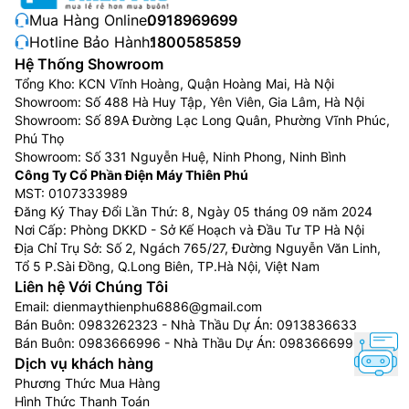
Thêm vào đó, bạn còn nhận được thông báo nếu vượt
Mua Hàng Online:
0918969699
định mức mục tiêu hàng tháng.
Hotline Bảo Hành:
1800585859
Hệ Thống Showroom
Tổng Kho: KCN Vĩnh Hoàng, Quận Hoàng Mai, Hà Nội
Showroom: Số 488 Hà Huy Tập, Yên Viên, Gia Lâm, Hà Nội
Showroom: Số 89A Đường Lạc Long Quân, Phường Vĩnh Phúc,
Phú Thọ
Showroom: Số 331 Nguyễn Huệ, Ninh Phong, Ninh Bình
Công Ty Cổ Phần Điện Máy Thiên Phú
MST: 0107333989
Đăng Ký Thay Đổi Lần Thứ: 8, Ngày 05 tháng 09 năm 2024
Nơi Cấp: Phòng DKKD - Sở Kế Hoạch và Đầu Tư TP Hà Nội
Địa Chỉ Trụ Sở: Số 2, Ngách 765/27, Đường Nguyễn Văn Linh,
Tổ 5 P.Sài Đồng, Q.Long Biên, TP.Hà Nội, Việt Nam
SmartThings Home Care:
Việc “chăm sóc” tủ lạnh
Liên hệ Với Chúng Tôi
chưa bao giờ dễ dàng hơn thế! Với SmartThings Home
Email:
dienmaythienphu6886@gmail.com
Care, bạn có thể kiểm tra tình trạng tủ và nhận thông
Bán Buôn:
0983262323
- Nhà Thầu Dự Án:
0913836633
Bán Buôn:
0983666996
- Nhà Thầu Dự Án:
0983666996
báo theo thời gian thực, kể cả tình trạng của bộ lọc
Dịch vụ khách hàng
nước. SmartThings Home Care cũng tự động nhắc bạn
Phương Thức Mua Hàng
thay thế phụ kiện, phát hiện sự cố và đề xuất giải
Hình Thức Thanh Toán