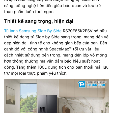
Công suất tiêu thụ công bố theo TCVN: 625 Kwh//year
năng, công nghệ tiên tiến giúp bảo quản và lưu trữ
thực phẩm luôn tươi ngon.
Lấy nước và đá bên ngoài: Có
Thiết kế sang trọng, hiện đại
Làm đá tự động: Không
Tủ lạnh Samsung Side By Side
RS70F65K2FSV sở hữu
Ngăn đông mềm: Không
thiết kế dạng tủ Side by Side sang trọng, mang đến vẻ
đẹp hiện đại, tinh tế cho không gian bếp của bạn. Bên
Chất liệu cửa tủ: Mặt thép
cạnh đó với công nghệ SpaceMax™ tối ưu vật liệu
cách nhiệt sử dụng bên trong, mang đến lớp vỏ mỏng
Công nghệ làm lạnh: Làm lạnh vòm đa chiều All-Around
hơn thông thường mà vẫn đảm bảo hiệu suất hoạt
Cooling
động. Tăng thêm 100L dung tích cho bạn thoải mái lưu
Điều khiển: Cảm ứng bên trong tủ, Ứng dụng SmartThings
trữ mọi loại thực phẩm yêu thích.
Công nghệ khử mùi: –
Nguồn điện: 220-240V, 50-60Hz
Kích thước tủ(RxCxS): 912 x 1786 x 716 mm