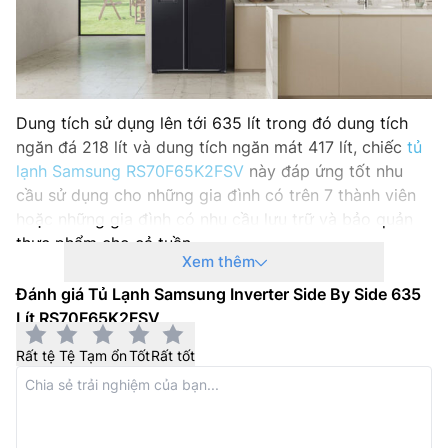
Trọng lượng : 105 kg
Sản xuất tại: Trung Quốc
Hãng sản xuất: Samsung
Dung tích sử dụng lên tới 635 lít trong đó dung tích
ngăn đá 218 lít và dung tích ngăn mát 417 lít, chiếc
tủ
Năm ra mắt: 2025
lạnh Samsung RS70F65K2FSV
này đáp ứng tốt nhu
cầu sử dụng cho những gia đình có trên 7 thành viên
hoặc những gia đình có nhu cầu lưu trữ và bảo quản
thực phẩm cho cả tuần.
Xem thêm
Máy nén AI Inverter tiết kiệm điện năng
Đánh giá Tủ Lạnh Samsung Inverter Side By Side 635
Lít RS70F65K2FSV
Tủ lạnh Samsung
2 cánh 635 lít RS70F65K2FSV này sử
dụng máy nén AI Inverter được cải tiến tăng quán tính
Rất tệ
Tệ
Tạm ổn
Tốt
Rất tốt
đến 1,4 lần, nhờ đó tiêu tốn ít điện năng hơn so với các
máy nén thông thường. Dựa theo nhu cầu sử dụng
thực tế, máy nén AI Inverter tự động điều chỉnh tốc độ
vận hành, giúp tiết kiệm điện tốt hơn, giảm tiếng ồn và