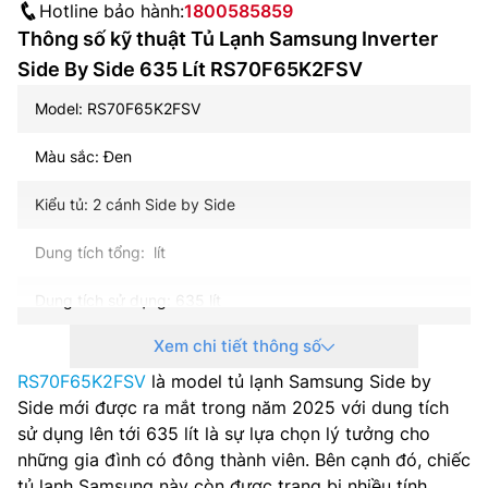
Hotline bảo hành:
1800585859
Thông số kỹ thuật Tủ Lạnh Samsung Inverter
Side By Side 635 Lít RS70F65K2FSV
Model: RS70F65K2FSV
Màu sắc: Đen
Kiểu tủ: 2 cánh Side by Side
Dung tích tổng: lít
Dung tích sử dụng: 635 lít
Xem chi tiết thông số
Dung tích năng đá: 218 lít
RS70F65K2FSV
là model tủ lạnh Samsung Side by
Dung tích năng mát: 417 lít
Side mới được ra mắt trong năm 2025 với dung tích
sử dụng lên tới 635 lít là sự lựa chọn lý tưởng cho
Công nghệ inverter: Digital Inverter
những gia đình có đông thành viên. Bên cạnh đó, chiếc
tủ lạnh Samsung này còn được trang bị nhiều tính