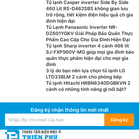
Tủ lạnh Casper inverter Side By Side
lạnh mọi lúc, mọi nơi. Giờ đây chỉ cần kết nối tủ lạnh
460 Lít RS-D462SBS không gian lưu
với Wi-Fi, bạn có thể sử dụng ứng dụng SmartThings
trữ rộng, tiết kiệm điện hiệu quả ch gia
đình hiện đại
để dễ dàng điều khiển các chế độ làm lạnh, thay đổi
Tủ Lạnh Panasonic Inverter NR-
nhiệt độ và nhận thông báo khi quên đóng tủ.
DZ601YGKV Giải Pháp Bảo Quản Thực
Phẩm Cao Cấp Cho Gia Đình Hiện Đại
Tủ lạnh Sharp inverter 4 cánh 466 lít
SJ-FXP560V-MG giúp mọi gia đình bảo
quản thực phẩm hiện đại cho mọi gia
đình
3 lý do bạn nên lựa chọn tủ lạnh LG
LTD33BLM 2 cánh cho phòng bếp
Tủ lạnh Hitachi HRBN6340DGBKVN 2
cánh có những tính năng gì nổi bật?
Đăng ký nhận thông tin mới nhất
SmartThings Energy:
SmartThings Energy gợi ý nhiều
Đăng ký
mẹo sử dụng điện hiệu quả và theo dõi mức tiêu thụ
điện trong thời gian thực rồi so sánh với tháng trước.