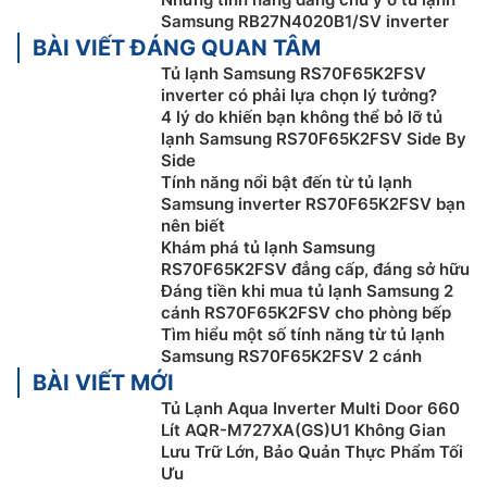
minh của mình.
Samsung RB27N4020B1/SV inverter
BÀI VIẾT ĐÁNG QUAN TÂM
Chế độ AI Energy:
Nếu hóa đơn tiền điện dự kiến vượt
Tủ lạnh Samsung RS70F65K2FSV
quá mục tiêu đặt trước của bạn,
tủ lạnh
sẽ nhắc bạn
inverter có phải lựa chọn lý tưởng?
kích hoạt chế độ tiết kiệm điện AI Energy. Từ đó, công
4 lý do khiến bạn không thể bỏ lỡ tủ
nghệ AI thông minh sẽ điều chỉnh tốc độ máy nén và
lạnh Samsung RS70F65K2FSV Side By
chu kỳ rã đông dựa trên thói quen sử dụng và môi
Side
trường xung quanh giúp tiết kiệm điện đến 10%.
Tính năng nổi bật đến từ tủ lạnh
Samsung inverter RS70F65K2FSV bạn
nên biết
Khám phá tủ lạnh Samsung
RS70F65K2FSV đẳng cấp, đáng sở hữu
Đáng tiền khi mua tủ lạnh Samsung 2
cánh RS70F65K2FSV cho phòng bếp
Tìm hiểu một số tính năng từ tủ lạnh
Samsung RS70F65K2FSV 2 cánh
BÀI VIẾT MỚI
Tủ Lạnh Aqua Inverter Multi Door 660
Lít AQR-M727XA(GS)U1 Không Gian
Lưu Trữ Lớn, Bảo Quản Thực Phẩm Tối
Ưu
Kết nối Wi-Fi:
Giám sát và quản lý hoạt động của tủ