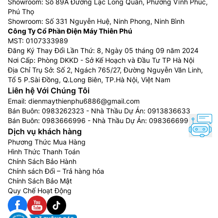
Showroom: Số 89A Đường Lạc Long Quân, Phường Vĩnh Phúc,
Phú Thọ
Showroom: Số 331 Nguyễn Huệ, Ninh Phong, Ninh Bình
Công Ty Cổ Phần Điện Máy Thiên Phú
MST: 0107333989
Đăng Ký Thay Đổi Lần Thứ: 8, Ngày 05 tháng 09 năm 2024
Nơi Cấp: Phòng DKKD - Sở Kế Hoạch và Đầu Tư TP Hà Nội
Địa Chỉ Trụ Sở: Số 2, Ngách 765/27, Đường Nguyễn Văn Linh,
Tổ 5 P.Sài Đồng, Q.Long Biên, TP.Hà Nội, Việt Nam
Liên hệ Với Chúng Tôi
Email:
dienmaythienphu6886@gmail.com
Bán Buôn:
0983262323
- Nhà Thầu Dự Án:
0913836633
Bán Buôn:
0983666996
- Nhà Thầu Dự Án:
0983666996
Dịch vụ khách hàng
Phương Thức Mua Hàng
Hình Thức Thanh Toán
Chính Sách Bảo Hành
Chính sách Đổi – Trả hàng hóa
Chính Sách Bảo Mật
Quy Chế Hoạt Động