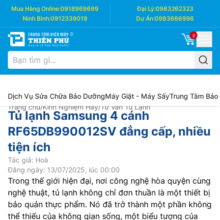
Mua Hàng Online:
0918969699
Đại Lý:
0983262323
Ninh Bình:
0912339019
Dự Án:
0983666996
0
Dịch Vụ Sửa Chữa Bảo Dưỡng
Máy Giặt - Máy Sấy
Trung Tâm Bảo
Trang chủ
/
Kinh Nghiệm Hay
/
Tư Vấn Tủ Lạnh
Tủ lạnh Samsung 4 cánh
RF65DB990012SV đẳng cấp, nhiều
tiện ích
Tác giả: Hoà
Đăng ngày: 13/07/2025, lúc 00:00
Trong thế giới hiện đại, nơi công nghệ hòa quyện cùng
nghệ thuật, tủ lạnh không chỉ đơn thuần là một thiết bị
bảo quản thực phẩm. Nó đã trở thành một phần không
thể thiếu của không gian sống, một biểu tượng của