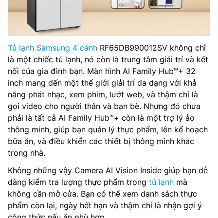
Tủ lạnh Samsung 4 cánh
RF65DB990012SV không chỉ
là một chiếc tủ lạnh, nó còn là trung tâm giải trí và kết
nối của gia đình bạn. Màn hình AI Family Hub™+ 32
inch mang đến một thế giới giải trí đa dạng với khả
năng phát nhạc, xem phim, lướt web, và thậm chí là
gọi video cho người thân và bạn bè. Nhưng đó chưa
phải là tất cả AI Family Hub™+ còn là một trợ lý ảo
thông minh, giúp bạn quản lý thực phẩm, lên kế hoạch
bữa ăn, và điều khiển các thiết bị thông minh khác
trong nhà.
Không những vậy Camera AI Vision Inside giúp bạn dễ
dàng kiểm tra lượng thực phẩm trong
tủ lạnh
mà
không cần mở cửa. Bạn có thể xem danh sách thực
phẩm còn lại, ngày hết hạn và thậm chí là nhận gợi ý
công thức nấu ăn phù hợp.