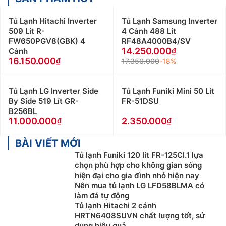
Tủ Lạnh Hitachi Inverter
Tủ Lạnh Samsung Inverter
509 Lít R-
4 Cánh 488 Lít
FW650PGV8(GBK) 4
RF48A4000B4/SV
14.250.000
Cánh
16.150.000
17.350.000
-18%
Tủ Lạnh LG Inverter Side
Tủ Lạnh Funiki Mini 50 Lít
By Side 519 Lít GR-
FR-51DSU
B256BL
11.000.000
2.350.000
BÀI VIẾT MỚI
Tủ lạnh Funiki 120 lít FR-125CI.1 lựa
chọn phù hợp cho không gian sống
hiện đại cho gia đình nhỏ hiện nay
Nên mua tủ lạnh LG LFD58BLMA có
làm đá tự động
Tủ lạnh Hitachi 2 cánh
HRTN6408SUVN chất lượng tốt, sử
dụng hiệu quả