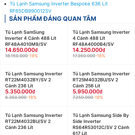
Tủ Lạnh Samsung Inverter Bespoke 636 Lít
RF65DB990012SV
SẢN PHẨM ĐÁNG QUAN TÂM
Tủ Lạnh SamSung
Tủ Lạnh Samsung Inverter
Inverter 4 Cánh 488 Lít
4 Cánh 488 Lít
RF48A4010M9/SV
RF48A4000B4/SV
14.650.000
14.250.000
18.150.000
-19%
17.350.000
-18%
Tủ Lạnh Samsung Inverter
Tủ Lạnh Samsung Inverter
RT22M4032BY/SV 2
RT25M4032BU/SV 2
Cánh 236 Lít
Cánh 256 Lít
5.350.000
5.950.000
6.350.000
-16%
7.250.000
-18%
Tủ Lạnh Samsung Inverter
Tủ Lạnh Samsung Side By
RT22M4032BU/SV 2
Side Inverter
Cánh 236 Lít
RS64R53012C/SV 2 Cánh
617 Lít