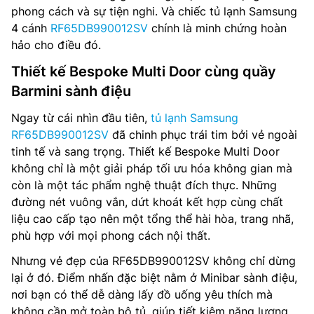
phong cách và sự tiện nghi. Và chiếc tủ lạnh Samsung
4 cánh
RF65DB990012SV
chính là minh chứng hoàn
hảo cho điều đó.
Thiết kế Bespoke Multi Door cùng quầy
Barmini sành điệu
Ngay từ cái nhìn đầu tiên,
tủ lạnh Samsung
RF65DB990012SV
đã chinh phục trái tim bởi vẻ ngoài
tinh tế và sang trọng. Thiết kế Bespoke Multi Door
không chỉ là một giải pháp tối ưu hóa không gian mà
còn là một tác phẩm nghệ thuật đích thực. Những
đường nét vuông vắn, dứt khoát kết hợp cùng chất
liệu cao cấp tạo nên một tổng thể hài hòa, trang nhã,
phù hợp với mọi phong cách nội thất.
Nhưng vẻ đẹp của RF65DB990012SV không chỉ dừng
lại ở đó. Điểm nhấn đặc biệt nằm ở Minibar sành điệu,
nơi bạn có thể dễ dàng lấy đồ uống yêu thích mà
không cần mở toàn bộ tủ, giúp tiết kiệm năng lượng