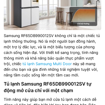
Samsung RF65DB990012SV không chỉ là một chiếc tủ
lạnh thông thường. Nó là một người bạn đồng hành,
một trợ lý đắc lực, và là một biểu tượng của phong
cách sống hiện đại. Với thiết kế sang trọng, tính năng
thông minh và khả năng bảo quản thực phẩm vượt
trội, chiếc
tủ lạnh Samsung Multi Door
này sẽ mang
đến cho bạn và gia đình những trải nghiệm tuyệt vời,
nâng tầm cuộc sống lên một tầm cao mới.
Tủ lạnh Samsung RF65DB990012SV tự
động mở cửa chỉ với một chạm
Tính năng này giúp bạn mở cửa tủ lạnh một cách dễ
dàng và tiện lợi, đặc biệt khi tay bạn đang bận. Đặc