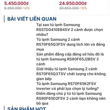
5.450.000
24.950.000
6.350.000
-14%
30.650.000
-19%
BÀI VIẾT LIÊN QUAN
Tại sao tủ lạnh Samsung
RS57DG410EB4SV 2 cánh được chọn
nhiều?
Tủ lạnh Samsung 2 cánh
RS70F65Q3FSV dung tích lớn và đáng
mua
Sản phẩm đẳng cấp đáng sở hữu đó là
tủ lạnh Samsung RS80F65J2BSV 2
cánh
Giới thiệu tủ lạnh Samsung 2 cánh
RS70F65Q3TSV chất lượng cho không
gian bếp
Tủ lạnh Samsung RS70F65K2FSV
inverter có phải lựa chọn lý tưởng?
Điểm đáng chú ý từ tủ lạnh Samsung
RS90F65D2FSV 2 cánh bạn không nên
bỏ qua
SẢN PHẨM HOT