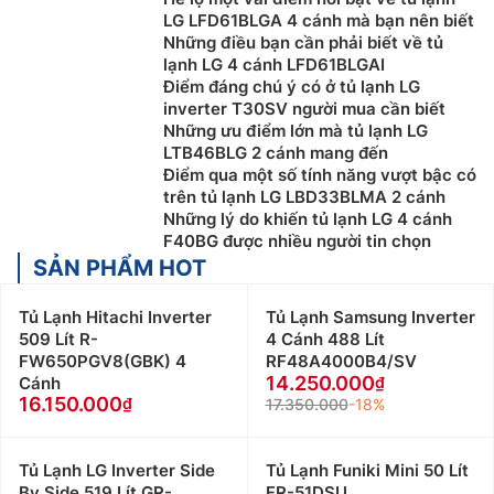
LG LFD61BLGA 4 cánh mà bạn nên biết
Những điều bạn cần phải biết về tủ
lạnh LG 4 cánh LFD61BLGAI
Điểm đáng chú ý có ở tủ lạnh LG
inverter T30SV người mua cần biết
Những ưu điểm lớn mà tủ lạnh LG
LTB46BLG 2 cánh mang đến
Điểm qua một số tính năng vượt bậc có
trên tủ lạnh LG LBD33BLMA 2 cánh
Những lý do khiến tủ lạnh LG 4 cánh
F40BG được nhiều người tin chọn
SẢN PHẨM HOT
Tủ Lạnh Hitachi Inverter
Tủ Lạnh Samsung Inverter
509 Lít R-
4 Cánh 488 Lít
FW650PGV8(GBK) 4
RF48A4000B4/SV
14.250.000
Cánh
16.150.000
17.350.000
-18%
Tủ Lạnh LG Inverter Side
Tủ Lạnh Funiki Mini 50 Lít
By Side 519 Lít GR-
FR-51DSU