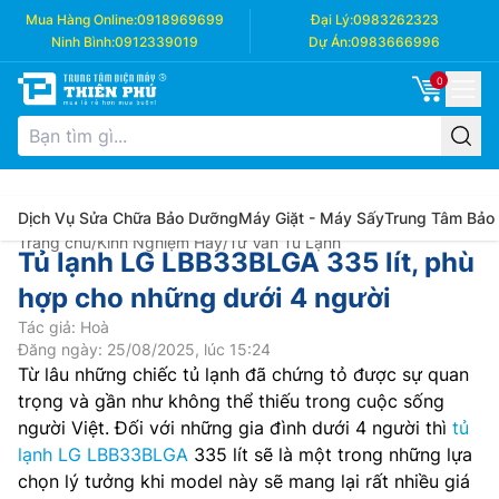
Mua Hàng Online:
0918969699
Đại Lý:
0983262323
Ninh Bình:
0912339019
Dự Án:
0983666996
0
Dịch Vụ Sửa Chữa Bảo Dưỡng
Máy Giặt - Máy Sấy
Trung Tâm Bảo
Trang chủ
/
Kinh Nghiệm Hay
/
Tư Vấn Tủ Lạnh
Tủ lạnh LG LBB33BLGA 335 lít, phù
hợp cho những dưới 4 người
Tác giả: Hoà
Đăng ngày: 25/08/2025, lúc 15:24
Từ lâu những chiếc tủ lạnh đã chứng tỏ được sự quan
trọng và gần như không thể thiếu trong cuộc sống
người Việt. Đối với những gia đình dưới 4 người thì
tủ
lạnh LG LBB33BLGA
335 lít sẽ là một trong những lựa
chọn lý tưởng khi model này sẽ mang lại rất nhiều giá