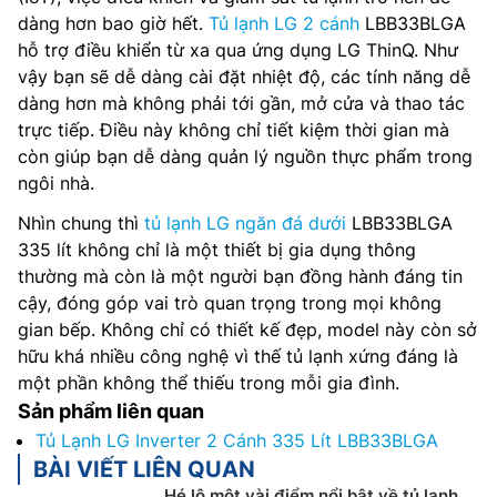
dàng hơn bao giờ hết.
Tủ lạnh LG 2 cánh
LBB33BLGA
hỗ trợ điều khiển từ xa qua ứng dụng LG ThinQ. Như
vậy bạn sẽ dễ dàng cài đặt nhiệt độ, các tính năng dễ
dàng hơn mà không phải tới gần, mở cửa và thao tác
trực tiếp. Điều này không chỉ tiết kiệm thời gian mà
còn giúp bạn dễ dàng quản lý nguồn thực phẩm trong
ngôi nhà.
Nhìn chung thì
tủ lạnh LG ngăn đá dưới
LBB33BLGA
335 lít không chỉ là một thiết bị gia dụng thông
thường mà còn là một người bạn đồng hành đáng tin
cậy, đóng góp vai trò quan trọng trong mọi không
gian bếp. Không chỉ có thiết kế đẹp, model này còn sở
hữu khá nhiều công nghệ vì thế tủ lạnh xứng đáng là
một phần không thể thiếu trong mỗi gia đình.
Sản phẩm liên quan
Tủ Lạnh LG Inverter 2 Cánh 335 Lít LBB33BLGA
BÀI VIẾT LIÊN QUAN
Hé lộ một vài điểm nổi bật về tủ lạnh