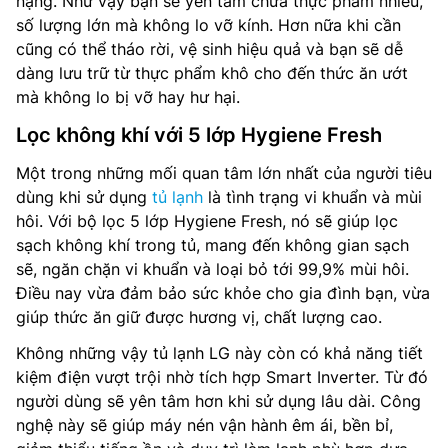
nặng. Như vậy bạn sẽ yên tâm chứa thực phẩm nhiều,
số lượng lớn mà không lo vỡ kính. Hơn nữa khi cần
cũng có thể tháo rời, vệ sinh hiệu quả và bạn sẽ dễ
dàng lưu trữ từ thực phẩm khô cho đến thức ăn ướt
mà không lo bị vỡ hay hư hại.
Lọc không khí với 5 lớp Hygiene Fresh
Một trong những mối quan tâm lớn nhất của người tiêu
dùng khi sử dụng
tủ lạnh
là tình trạng vi khuẩn và mùi
hôi. Với bộ lọc 5 lớp Hygiene Fresh, nó sẽ giúp lọc
sạch không khí trong tủ, mang đến không gian sạch
sẽ, ngăn chặn vi khuẩn và loại bỏ tới 99,9% mùi hôi.
Điều nay vừa đảm bảo sức khỏe cho gia đình bạn, vừa
giúp thức ăn giữ được hương vị, chất lượng cao.
Không những vậy tủ lạnh LG này còn có khả năng tiết
kiệm điện vượt trội nhờ tích hợp Smart Inverter. Từ đó
người dùng sẽ yên tâm hơn khi sử dụng lâu dài. Công
nghệ này sẽ giúp máy nén vận hành êm ái, bền bỉ,