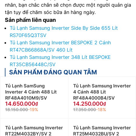
nhân, bạn chắc chắn sẽ chọn được một người quản gia
tận tụy để chăm sóc bữa ăn hàng ngày.
Sản phẩm liên quan
Tủ Lạnh Samsung Inverter Side By Side 655 Lít
RS70F65Q3TSV
Tủ Lạnh Samsung Inverter BESPOKE 2 Cánh
RT47CB66868A/SV 460 Lít
Tủ Lạnh Samsung Inverter 348 Lít BESPOKE
RT35CB56448C/SV
SẢN PHẨM ĐÁNG QUAN TÂM
Tủ Lạnh SamSung
Tủ Lạnh Samsung Inverter
Inverter 4 Cánh 488 Lít
4 Cánh 488 Lít
RF48A4010M9/SV
RF48A4000B4/SV
14.650.000
14.250.000
18.150.000
-19%
17.350.000
-18%
Tủ Lạnh Samsung Inverter
Tủ Lạnh Samsung Inverter
RT22M4032BY/SV 2
RT25M4032BU/SV 2