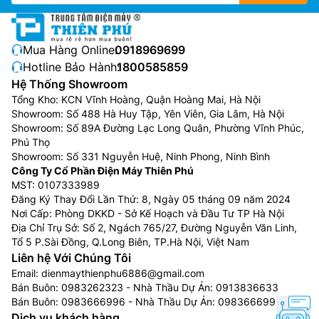
Mua Hàng Online:
0918969699
Hotline Bảo Hành:
1800585859
Hệ Thống Showroom
Tổng Kho: KCN Vĩnh Hoàng, Quận Hoàng Mai, Hà Nội
Showroom: Số 488 Hà Huy Tập, Yên Viên, Gia Lâm, Hà Nội
Showroom: Số 89A Đường Lạc Long Quân, Phường Vĩnh Phúc,
Phú Thọ
Showroom: Số 331 Nguyễn Huệ, Ninh Phong, Ninh Bình
Công Ty Cổ Phần Điện Máy Thiên Phú
MST: 0107333989
Đăng Ký Thay Đổi Lần Thứ: 8, Ngày 05 tháng 09 năm 2024
Nơi Cấp: Phòng DKKD - Sở Kế Hoạch và Đầu Tư TP Hà Nội
Địa Chỉ Trụ Sở: Số 2, Ngách 765/27, Đường Nguyễn Văn Linh,
Tổ 5 P.Sài Đồng, Q.Long Biên, TP.Hà Nội, Việt Nam
Liên hệ Với Chúng Tôi
Email:
dienmaythienphu6886@gmail.com
Bán Buôn:
0983262323
- Nhà Thầu Dự Án:
0913836633
Bán Buôn:
0983666996
- Nhà Thầu Dự Án:
0983666996
Dịch vụ khách hàng