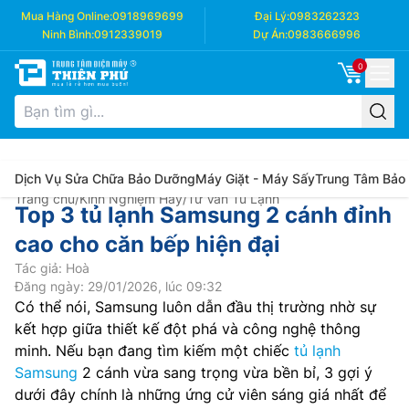
Mua Hàng Online:
0918969699
Đại Lý:
0983262323
Ninh Bình:
0912339019
Dự Án:
0983666996
0
Dịch Vụ Sửa Chữa Bảo Dưỡng
Máy Giặt - Máy Sấy
Trung Tâm Bảo
Trang chủ
/
Kinh Nghiệm Hay
/
Tư Vấn Tủ Lạnh
Top 3 tủ lạnh Samsung 2 cánh đỉnh
cao cho căn bếp hiện đại
Tác giả: Hoà
Đăng ngày: 29/01/2026, lúc 09:32
Có thể nói, Samsung luôn dẫn đầu thị trường nhờ sự
kết hợp giữa thiết kế đột phá và công nghệ thông
minh. Nếu bạn đang tìm kiếm một chiếc
tủ lạnh
Samsung
2 cánh vừa sang trọng vừa bền bỉ, 3 gợi ý
dưới đây chính là những ứng cử viên sáng giá nhất để