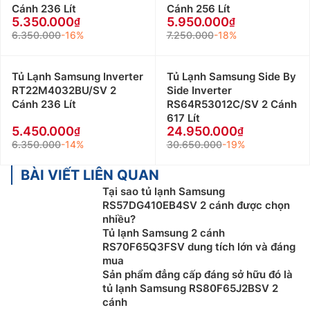
Cánh 236 Lít
Cánh 256 Lít
5.350.000
5.950.000
6.350.000
-16%
7.250.000
-18%
Tủ Lạnh Samsung Inverter
Tủ Lạnh Samsung Side By
RT22M4032BU/SV 2
Side Inverter
Cánh 236 Lít
RS64R53012C/SV 2 Cánh
617 Lít
5.450.000
24.950.000
6.350.000
-14%
30.650.000
-19%
BÀI VIẾT LIÊN QUAN
Tại sao tủ lạnh Samsung
RS57DG410EB4SV 2 cánh được chọn
nhiều?
Tủ lạnh Samsung 2 cánh
RS70F65Q3FSV dung tích lớn và đáng
mua
Sản phẩm đẳng cấp đáng sở hữu đó là
tủ lạnh Samsung RS80F65J2BSV 2
cánh