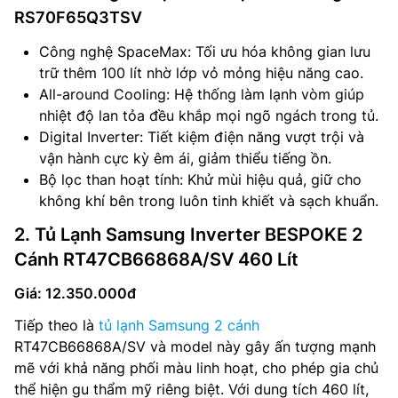
RS70F65Q3TSV
Công nghệ SpaceMax: Tối ưu hóa không gian lưu
trữ thêm 100 lít nhờ lớp vỏ mỏng hiệu năng cao.
All-around Cooling: Hệ thống làm lạnh vòm giúp
nhiệt độ lan tỏa đều khắp mọi ngõ ngách trong tủ.
Digital Inverter: Tiết kiệm điện năng vượt trội và
vận hành cực kỳ êm ái, giảm thiểu tiếng ồn.
Bộ lọc than hoạt tính: Khử mùi hiệu quả, giữ cho
không khí bên trong luôn tinh khiết và sạch khuẩn.
2. Tủ Lạnh Samsung Inverter BESPOKE 2
Cánh RT47CB66868A/SV 460 Lít
Giá: 12.350.000đ
Tiếp theo là
tủ lạnh Samsung 2 cánh
RT47CB66868A/SV và model này gây ấn tượng mạnh
mẽ với khả năng phối màu linh hoạt, cho phép gia chủ
thể hiện gu thẩm mỹ riêng biệt. Với dung tích 460 lít,