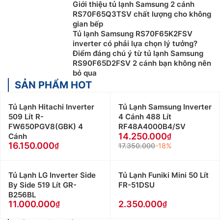
Giới thiệu tủ lạnh Samsung 2 cánh
RS70F65Q3TSV chất lượng cho không
gian bếp
Tủ lạnh Samsung RS70F65K2FSV
inverter có phải lựa chọn lý tưởng?
Điểm đáng chú ý từ tủ lạnh Samsung
RS90F65D2FSV 2 cánh bạn không nên
bỏ qua
SẢN PHẨM HOT
Tủ Lạnh Hitachi Inverter
Tủ Lạnh Samsung Inverter
509 Lít R-
4 Cánh 488 Lít
FW650PGV8(GBK) 4
RF48A4000B4/SV
14.250.000
Cánh
16.150.000
17.350.000
-18%
Tủ Lạnh LG Inverter Side
Tủ Lạnh Funiki Mini 50 Lít
By Side 519 Lít GR-
FR-51DSU
B256BL
11.000.000
2.350.000