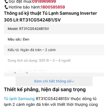
Gọi đặt mua:
0918969699
Hotline bảo hành:
1800585859
Thông số kỹ thuật Tủ Lạnh Samsung Inverter
305 Lít RT31CG5424B1/SV
Model: RT31CG5424B1SV
Màu sắc: Đen
Kiểu tủ: Ngăn đá trên – 2 cánh
Dung tích sử dụng: 305 lít – 3 – 4 người
Dung tích ngăn đá: 68 lít
Xem chi tiết thông số
Dung tích ngăn lạnh: 273 lít
Thiết kế phẳng, hiện đại sang trọng
Chất liệu cửa tủ lạnh: Thép không gỉ
Tủ lạnh Samsung
RT31CG5424B1SV thuộc dòng tủ
Chất liệu khay ngăn lạnh: Kính chịu lực
lạnh 2 cánh ngăn đá trên với thiết thời thượng cùng