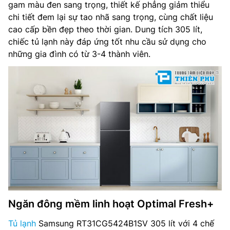
gam màu đen sang trọng, thiết kế phẳng giảm thiểu
Làm đá tự động: không
chi tiết đem lại sự tao nhã sang trọng, cùng chất liệu
cao cấp bền đẹp theo thời gian. Dung tích 305 lít,
Lấy nước bên ngoài: Không
chiếc tủ lạnh này đáp ứng tốt nhu cầu sử dụng cho
những gia đình có từ 3-4 thành viên.
Công nghệ inverter: Digital Inverter
Công suất tiêu thụ: ~ 1.09 kW/ngày
Kích thước tủ lạnh: 1715 x 600 x 647 mm
Trọng lượng: 52 kg
Hãng sản xuất: Samsung
Xuất xứ: Thái Lan
Ngăn đông mềm linh hoạt Optimal Fresh+
Tủ lạnh
Samsung RT31CG5424B1SV 305 lít với 4 chế