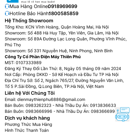
Mua Hàng Online:
0918969699
Hotline Bảo Hành:
1800585859
Hệ Thống Showroom
Tổng Kho: KCN Vĩnh Hoàng, Quận Hoàng Mai, Hà Nội
Showroom: Số 488 Hà Huy Tập, Yên Viên, Gia Lâm, Hà Nội
Hệ thống làm lạnh vòm All-around Cooling
Showroom: Số 89A Đường Lạc Long Quân, Phường Vĩnh Phúc,
Phú Thọ
Hệ thống làm lạnh vòm All-around Cooling kiểm soát
Showroom: Số 331 Nguyễn Huệ, Ninh Phong, Ninh Bình
chặt chẽ sự thay đổi nhiệt độ và luân chuyển hơi lạnh
Công Ty Cổ Phần Điện Máy Thiên Phú
đều đặn thông qua hệ thống lỗ khí bố trí thông minh,
MST: 0107333989
duy trì ổn định nhiệt độ và độ ẩm. Không khí lạnh lan
Đăng Ký Thay Đổi Lần Thứ: 8, Ngày 05 tháng 09 năm 2024
tỏa đều khắp tủ, giúp thực phẩm tươi ngon trong thời
Nơi Cấp: Phòng DKKD - Sở Kế Hoạch và Đầu Tư TP Hà Nội
Địa Chỉ Trụ Sở: Số 2, Ngách 765/27, Đường Nguyễn Văn Linh,
gian lâu hơn.
Tổ 5 P.Sài Đồng, Q.Long Biên, TP.Hà Nội, Việt Nam
Liên hệ Với Chúng Tôi
Email:
dienmaythienphu6886@gmail.com
Bán Buôn:
0983262323
- Nhà Thầu Dự Án:
0913836633
Bán Buôn:
0983666996
- Nhà Thầu Dự Án:
0983666996
Dịch vụ khách hàng
Phương Thức Mua Hàng
Hình Thức Thanh Toán