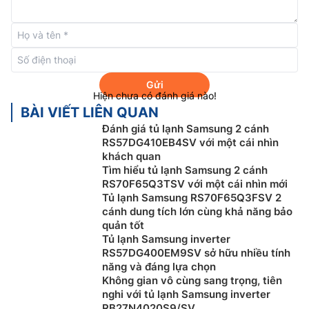
bảo toàn trọn dưỡng chất đến 14 ngày mà không
đông đá, không cần rã đông, nhờ đó người dùng dễ
dàng cắt thái và chế biến nhanh chóng. Với thiết kế
dạng kín và kháng khuẩn 99%, ngăn đông mềm hạn
chế tình trạng lẫn mùi và bảo vệ sức khỏe gia đình
Gửi
Hiện chưa có đánh giá nào!
bạn.
BÀI VIẾT LIÊN QUAN
Công nghệ SpaceMax™
Đánh giá tủ lạnh Samsung 2 cánh
RS57DG410EB4SV với một cái nhìn
Mở rộng không gian lưu trữ tối đa với công nghệ
khách quan
SpaceMax™ tối ưu vật liệu cách nhiệt sử dụng bên
Tìm hiểu tủ lạnh Samsung 2 cánh
trong, mang đến lớp vỏ mỏng hơn thông thường mà
RS70F65Q3TSV với một cái nhìn mới
Tủ lạnh Samsung RS70F65Q3FSV 2
vẫn đảm bảo hiệu suất hoạt động tối ưu. Dung tích
tủ
cánh dung tích lớn cùng khả năng bảo
lạnh Samsung inverter
305 lít RT31CG5424B1SV tăng
quản tốt
thêm 20L cho bạn thoải mái lưu trữ mọi loại thực
Tủ lạnh Samsung inverter
phẩm yêu thích.
RS57DG400EM9SV sở hữu nhiều tính
năng và đáng lựa chọn
Không gian vô cùng sang trọng, tiên
nghi với tủ lạnh Samsung inverter
RB27N4020S9/SV