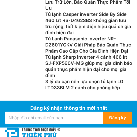
Lưu Trữ Lớn, Bảo Quản Thực Phẩm Tối
Ưu
Tủ lạnh Casper inverter Side By Side
460 Lít RS-D462SBS không gian lưu
trữ rộng, tiết kiệm điện hiệu quả ch gia
đình hiện đại
Tủ Lạnh Panasonic Inverter NR-
DZ601YGKV Giải Pháp Bảo Quản Thực
Phẩm Cao Cấp Cho Gia Đình Hiện Đại
Chế độ làm lạnh tức thì Power Cool
Tủ lạnh Sharp inverter 4 cánh 466 lít
SJ-FXP560V-MG giúp mọi gia đình bảo
Với chế độ làm lạnh tức thì Power Cool, một luồng khí
quản thực phẩm hiện đại cho mọi gia
đình
mát lạnh sẽ được thổi ra nhanh chóng, giúp cho thực
3 lý do bạn nên lựa chọn tủ lạnh LG
phẩm hay đồ uống của bạn mát lạnh tức thì.
LTD33BLM 2 cánh cho phòng bếp
Đăng ký nhận thông tin mới nhất
Đăng ký