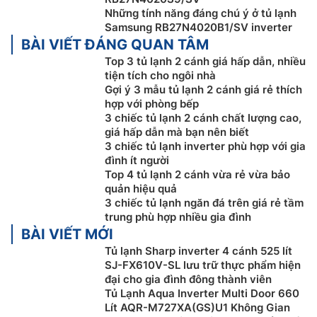
Những tính năng đáng chú ý ở tủ lạnh
Samsung RB27N4020B1/SV inverter
BÀI VIẾT ĐÁNG QUAN TÂM
Top 3 tủ lạnh 2 cánh giá hấp dẫn, nhiều
tiện tích cho ngôi nhà
Gợi ý 3 mẫu tủ lạnh 2 cánh giá rẻ thích
hợp với phòng bếp
3 chiếc tủ lạnh 2 cánh chất lượng cao,
giá hấp dẫn mà bạn nên biết
Hệ thống lọc than hoạt tính
3 chiếc tủ lạnh inverter phù hợp với gia
đình ít người
Tủ lạnh Samsung ngăn đá trên
RT31CG5424B1SV
Top 4 tủ lạnh 2 cánh vừa rẻ vừa bảo
quản hiệu quả
được trang bị hệ thống lọc than hoạt tính giúp làm
3 chiếc tủ lạnh ngăn đá trên giá rẻ tầm
sạch không khí bên trong, loại bỏ vi khuẩn gây mùi hôi
trung phù hợp nhiều gia đình
khó chịu và giữ lại không khí trong lành cho thức ăn
BÀI VIẾT MỚI
luôn tươi ngon, trọn vị.
Tủ lạnh Sharp inverter 4 cánh 525 lít
SJ-FX610V-SL lưu trữ thực phẩm hiện
đại cho gia đình đông thành viên
Tủ Lạnh Aqua Inverter Multi Door 660
Lít AQR-M727XA(GS)U1 Không Gian