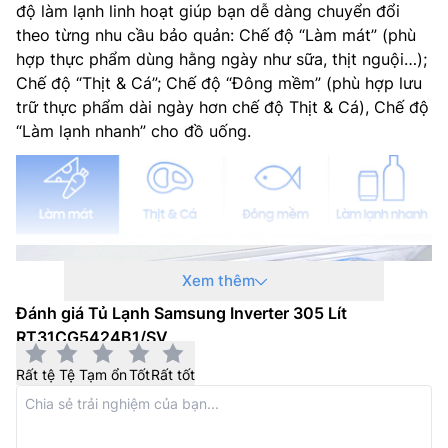
độ làm lạnh linh hoạt giúp bạn dễ dàng chuyển đổi
theo từng nhu cầu bảo quản: Chế độ “Làm mát” (phù
hợp thực phẩm dùng hằng ngày như sữa, thịt nguội…);
Chế độ “Thịt & Cá”; Chế độ “Đông mềm” (phù hợp lưu
trữ thực phẩm dài ngày hơn chế độ Thịt & Cá), Chế độ
“Làm lạnh nhanh” cho đồ uống.
Xem thêm
Đánh giá Tủ Lạnh Samsung Inverter 305 Lít
RT31CG5424B1/SV
Rất tệ
Tệ
Tạm ổn
Tốt
Rất tốt
Hơn nữa, ngăn đông mềm linh hoạt Optimal Fresh+ ở
chế độ “Đông mềm” giữ thịt, cá tươi lâu hơn gấp 2 lần,