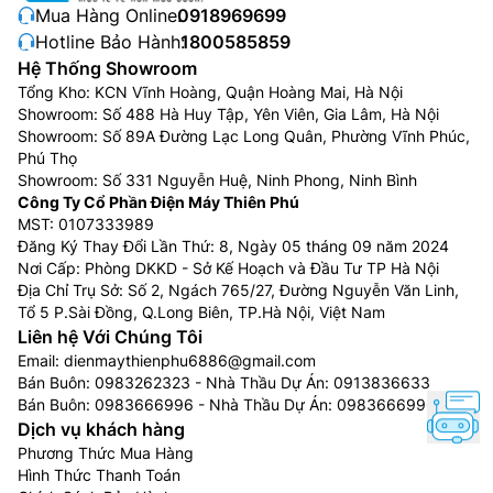
Mua Hàng Online:
0918969699
Hotline Bảo Hành:
1800585859
Hệ Thống Showroom
Tổng Kho: KCN Vĩnh Hoàng, Quận Hoàng Mai, Hà Nội
Showroom: Số 488 Hà Huy Tập, Yên Viên, Gia Lâm, Hà Nội
Showroom: Số 89A Đường Lạc Long Quân, Phường Vĩnh Phúc,
Phú Thọ
Showroom: Số 331 Nguyễn Huệ, Ninh Phong, Ninh Bình
Công Ty Cổ Phần Điện Máy Thiên Phú
MST: 0107333989
Đăng Ký Thay Đổi Lần Thứ: 8, Ngày 05 tháng 09 năm 2024
Nơi Cấp: Phòng DKKD - Sở Kế Hoạch và Đầu Tư TP Hà Nội
Địa Chỉ Trụ Sở: Số 2, Ngách 765/27, Đường Nguyễn Văn Linh,
Tổ 5 P.Sài Đồng, Q.Long Biên, TP.Hà Nội, Việt Nam
Liên hệ Với Chúng Tôi
Email:
dienmaythienphu6886@gmail.com
Bán Buôn:
0983262323
- Nhà Thầu Dự Án:
0913836633
Bán Buôn:
0983666996
- Nhà Thầu Dự Án:
0983666996
Dịch vụ khách hàng
Phương Thức Mua Hàng
Hình Thức Thanh Toán