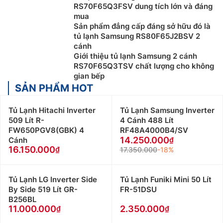
RS70F65Q3FSV dung tích lớn và đáng
mua
Sản phẩm đẳng cấp đáng sở hữu đó là
tủ lạnh Samsung RS80F65J2BSV 2
cánh
Giới thiệu tủ lạnh Samsung 2 cánh
RS70F65Q3TSV chất lượng cho không
gian bếp
SẢN PHẨM HOT
Tủ Lạnh Hitachi Inverter
Tủ Lạnh Samsung Inverter
509 Lít R-
4 Cánh 488 Lít
FW650PGV8(GBK) 4
RF48A4000B4/SV
14.250.000
Cánh
16.150.000
17.350.000
-18%
Tủ Lạnh LG Inverter Side
Tủ Lạnh Funiki Mini 50 Lít
By Side 519 Lít GR-
FR-51DSU
B256BL
11.000.000
2.350.000