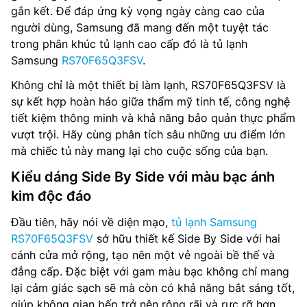
gắn kết. Để đáp ứng kỳ vọng ngày càng cao của
người dùng, Samsung đã mang đến một tuyệt tác
trong phân khúc tủ lạnh cao cấp đó là tủ lạnh
Samsung
RS70F65Q3FSV
.
Không chỉ là một thiết bị làm lạnh, RS70F65Q3FSV là
sự kết hợp hoàn hảo giữa thẩm mỹ tinh tế, công nghệ
tiết kiệm thông minh và khả năng bảo quản thực phẩm
vượt trội. Hãy cùng phân tích sâu những ưu điểm lớn
mà chiếc tủ này mang lại cho cuộc sống của bạn.
Kiểu dáng Side By Side với màu bạc ánh
kim độc đáo
Đầu tiên, hãy nói về diện mạo,
tủ lạnh Samsung
RS70F65Q3FSV
sở hữu thiết kế Side By Side với hai
cánh cửa mở rộng, tạo nên một vẻ ngoài bề thế và
đẳng cấp. Đặc biệt với gam màu bạc không chỉ mang
lại cảm giác sạch sẽ mà còn có khả năng bắt sáng tốt,
giúp không gian bếp trở nên rộng rãi và rực rỡ hơn.