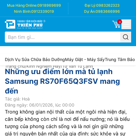
Mua Hàng Online:
0918969699
Đại Lý:
0983262323
Ninh Bình:
0912339019
Dự Án:
0983666996
0
Dịch Vụ Sửa Chữa Bảo Dưỡng
Máy Giặt - Máy Sấy
Trung Tâm Bảo
Trang chủ
/
Kinh Nghiệm Hay
/
Tư Vấn Tủ Lạnh
Những ưu điểm lớn mà tủ lạnh
Samsung RS70F65Q3FSV mang
đến
Tác giả: Hoà
Đăng ngày: 06/01/2026, lúc 00:00
Trong không gian nội thất của một ngôi nhà hiện đại,
căn bếp không còn chỉ là nơi để nấu nướng; nó là biểu
tượng của phong cách sống và là nơi gìn giữ những
giá trị nguyên bản nhất của gia đình: sức khỏe và sự