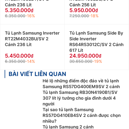
Cánh 236 Lít
Cánh 256 Lít
5.350.000
5.950.000
6.350.000
-16%
7.250.000
-18%
Tủ Lạnh Samsung Inverter
Tủ Lạnh Samsung Side By
RT22M4032BU/SV 2
Side Inverter
Cánh 236 Lít
RS64R53012C/SV 2 Cánh
617 Lít
5.450.000
24.950.000
6.350.000
-14%
30.650.000
-19%
BÀI VIẾT LIÊN QUAN
Hé lộ những điểm độc đáo về tủ lạnh
Samsung RS57DG400EM9SV 2 cánh
Tủ lạnh Samsung RB30N4190B1/SV
307 lít lý tưởng cho gia đình dưới 4
người
Tại sao tủ lạnh Samsung
RS57DG410EB4SV 2 cánh được chọn
nhiều?
Tủ lạnh Samsung 2 cánh