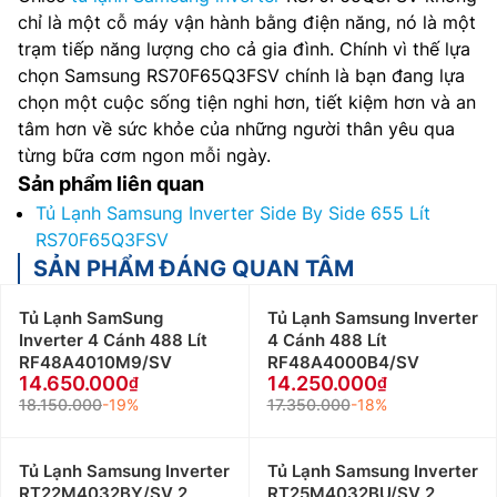
chỉ là một cỗ máy vận hành bằng điện năng, nó là một
trạm tiếp năng lượng cho cả gia đình. Chính vì thế lựa
chọn Samsung RS70F65Q3FSV chính là bạn đang lựa
chọn một cuộc sống tiện nghi hơn, tiết kiệm hơn và an
tâm hơn về sức khỏe của những người thân yêu qua
từng bữa cơm ngon mỗi ngày.
Sản phẩm liên quan
Tủ Lạnh Samsung Inverter Side By Side 655 Lít
RS70F65Q3FSV
SẢN PHẨM ĐÁNG QUAN TÂM
Tủ Lạnh SamSung
Tủ Lạnh Samsung Inverter
Inverter 4 Cánh 488 Lít
4 Cánh 488 Lít
RF48A4010M9/SV
RF48A4000B4/SV
14.650.000
14.250.000
18.150.000
-19%
17.350.000
-18%
Tủ Lạnh Samsung Inverter
Tủ Lạnh Samsung Inverter
RT22M4032BY/SV 2
RT25M4032BU/SV 2