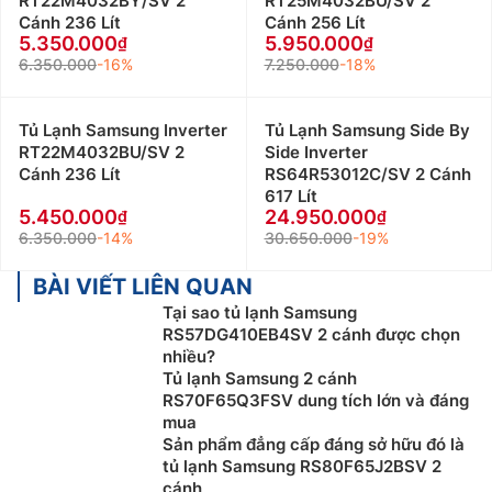
RT22M4032BY/SV 2
RT25M4032BU/SV 2
Cánh 236 Lít
Cánh 256 Lít
5.350.000
5.950.000
6.350.000
-16%
7.250.000
-18%
Tủ Lạnh Samsung Inverter
Tủ Lạnh Samsung Side By
RT22M4032BU/SV 2
Side Inverter
Cánh 236 Lít
RS64R53012C/SV 2 Cánh
617 Lít
5.450.000
24.950.000
6.350.000
-14%
30.650.000
-19%
BÀI VIẾT LIÊN QUAN
Tại sao tủ lạnh Samsung
RS57DG410EB4SV 2 cánh được chọn
nhiều?
Tủ lạnh Samsung 2 cánh
RS70F65Q3FSV dung tích lớn và đáng
mua
Sản phẩm đẳng cấp đáng sở hữu đó là
tủ lạnh Samsung RS80F65J2BSV 2
cánh