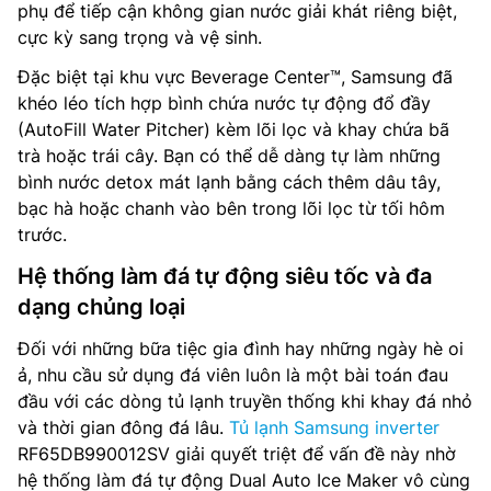
phụ để tiếp cận không gian nước giải khát riêng biệt,
cực kỳ sang trọng và vệ sinh.
Đặc biệt tại khu vực Beverage Center™, Samsung đã
khéo léo tích hợp bình chứa nước tự động đổ đầy
(AutoFill Water Pitcher) kèm lõi lọc và khay chứa bã
trà hoặc trái cây. Bạn có thể dễ dàng tự làm những
bình nước detox mát lạnh bằng cách thêm dâu tây,
bạc hà hoặc chanh vào bên trong lõi lọc từ tối hôm
trước.
Hệ thống làm đá tự động siêu tốc và đa
dạng chủng loại
Đối với những bữa tiệc gia đình hay những ngày hè oi
ả, nhu cầu sử dụng đá viên luôn là một bài toán đau
đầu với các dòng tủ lạnh truyền thống khi khay đá nhỏ
và thời gian đông đá lâu.
Tủ lạnh Samsung inverter
RF65DB990012SV giải quyết triệt để vấn đề này nhờ
hệ thống làm đá tự động Dual Auto Ice Maker vô cùng