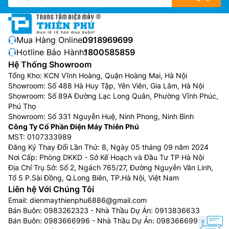
Mua Hàng Online:
0918969699
Hotline Bảo Hành:
1800585859
Hệ Thống Showroom
Tổng Kho: KCN Vĩnh Hoàng, Quận Hoàng Mai, Hà Nội
Showroom: Số 488 Hà Huy Tập, Yên Viên, Gia Lâm, Hà Nội
Showroom: Số 89A Đường Lạc Long Quân, Phường Vĩnh Phúc,
Phú Thọ
Showroom: Số 331 Nguyễn Huệ, Ninh Phong, Ninh Bình
Công Ty Cổ Phần Điện Máy Thiên Phú
MST: 0107333989
Đăng Ký Thay Đổi Lần Thứ: 8, Ngày 05 tháng 09 năm 2024
Nơi Cấp: Phòng DKKD - Sở Kế Hoạch và Đầu Tư TP Hà Nội
Địa Chỉ Trụ Sở: Số 2, Ngách 765/27, Đường Nguyễn Văn Linh,
Tổ 5 P.Sài Đồng, Q.Long Biên, TP.Hà Nội, Việt Nam
Liên hệ Với Chúng Tôi
Email:
dienmaythienphu6886@gmail.com
Bán Buôn:
0983262323
- Nhà Thầu Dự Án:
0913836633
Bán Buôn:
0983666996
- Nhà Thầu Dự Án:
0983666996