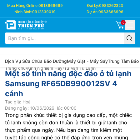
Mua Hàng Online:
0918969699
Đại Lý:
0983262323
Ninh Bình:
0912339019
Dự Án:
0983666996
0
Dịch Vụ Sửa Chữa Bảo Dưỡng
Máy Giặt - Máy Sấy
Trung Tâm Bảo
Trang chủ
/
Kinh Nghiệm Hay
/
Tư Vấn Tủ Lạnh
Một số tính năng độc đáo ở tủ lạnh
Samsung RF65DB990012SV 4
cánh
Tác giả: Hoà
Đăng ngày: 10/06/2026, lúc 00:00
Trong phân khúc thiết bị gia dụng cao cấp, một chiếc
tủ lạnh không còn đơn thuần là thiết bị giữ lạnh cho
thực phẩm qua ngày. Nếu bạn đang tìm kiếm một
tuyệt tác công nghệ có thể đáp ứng trọn vẹn những