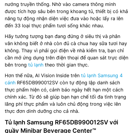
nướng truyền thống. Nhờ vào camera thông minh
được tích hợp sâu bên trong khoang tủ, thiết bị có khả
năng tự động nhận diện việc đưa vào hoặc lấy ra lên
đến 33 loại thực phẩm tươi sống khác nhau.
Hãy tưởng tượng bạn đang đứng ở siêu thị và phân
vân không biết ở nhà còn đủ cà chua hay sữa tươi hay
không. Thay vì phải gọi điện về nhà kiểm tra, bạn chỉ
cần mở ứng dụng trên điện thoại để quan sát trực diện
bên trong
tủ lạnh
theo thời gian thực.
Hơn thế nữa, AI Vision Inside trên
tủ lạnh Samsung 4
cánh
RF65DB990012SV còn tự động lập danh sách
thực phẩm hiện có, cảnh báo ngày hết hạn một cách
chính xác. Từ đó sẽ giúp bạn hạn chế tối đa tình trạng
lãng phí thực phẩm và luôn chủ động trong việc lên
thực đơn dinh dưỡng cho cả nhà.
Tủ lạnh Samsung RF65DB990012SV với
quầy Minibar Beverage Center™