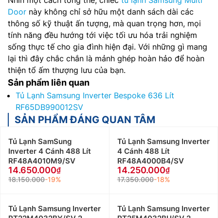
Door
này không chỉ sở hữu một danh sách dài các
thông số kỹ thuật ấn tượng, mà quan trọng hơn, mọi
tính năng đều hướng tới việc tối ưu hóa trải nghiệm
sống thực tế cho gia đình hiện đại. Với những gì mang
lại thì đây chắc chắn là mảnh ghép hoàn hảo để hoàn
thiện tổ ấm thượng lưu của bạn.
Sản phẩm liên quan
Tủ Lạnh Samsung Inverter Bespoke 636 Lít
RF65DB990012SV
SẢN PHẨM ĐÁNG QUAN TÂM
Tủ Lạnh SamSung
Tủ Lạnh Samsung Inverter
Inverter 4 Cánh 488 Lít
4 Cánh 488 Lít
RF48A4010M9/SV
RF48A4000B4/SV
14.650.000
14.250.000
18.150.000
-19%
17.350.000
-18%
Tủ Lạnh Samsung Inverter
Tủ Lạnh Samsung Inverter