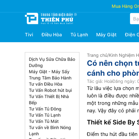
Mua Hàng Onl
Tivi
Điều Hòa
Tủ Lạnh
Máy Giặt
Điện 
Trang chủ
/
Kinh Nghiệm 
Dịch Vụ Sửa Chữa Bảo
Có nên chọn 
Dưỡng
cánh cho phò
Máy Giặt - Máy Sấy
Trung Tâm Bảo Hành
Tác giả: Hoà
Đăng ngày: 
Tư vấn Điều Hòa
Từ lâu việc lựa chọn 
Tư Vấn Robot hút bụi
luôn là điều được nhi
Tư Vấn Thiết Bị Nhà
Bếp
một trong những mẫu 
Tư Vấn Tủ Đông
nay. Vậy đây có phải 
Tư Vấn Tủ Lạnh
Tư Vấn Tủ Mát
Thiết kế Side By
Tư vấn về Bình Nóng
Lạnh
Điểm thu hút đầu tiên