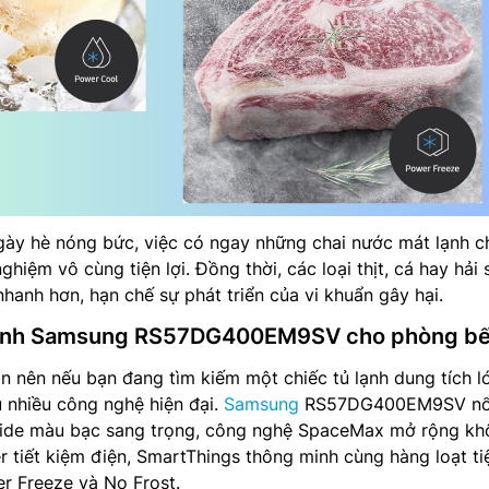
ày hè nóng bức, việc có ngay những chai nước mát lạnh ch
nghiệm vô cùng tiện lợi. Đồng thời, các loại thịt, cá hay hải 
anh hơn, hạn chế sự phát triển của vi khuẩn gây hại.
 lạnh Samsung RS57DG400EM9SV cho phòng b
àn nên nếu bạn đang tìm kiếm một chiếc tủ lạnh dung tích l
u nhiều công nghệ hiện đại.
Samsung
RS57DG400EM9SV nổi
 Side màu bạc sang trọng, công nghệ SpaceMax mở rộng k
ter tiết kiệm điện, SmartThings thông minh cùng hàng loạt ti
r Freeze và No Frost.