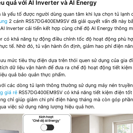
ệu quả với AI Inverter và AI Energy
n là yếu tố được người dùng quan tâm khi lựa chọn tủ lạnh
ung
2 cánh RS57DG400EM9SV đã giải quyết vấn đề này b
 AI Inverter cải tiến kết hợp cùng chế độ AI Energy thông m
er có khả năng tự động điều chỉnh tốc độ hoạt động phù hợ
hực tế. Nhờ đó, tủ vận hành ổn định, giảm hao phí điện nă
 ưu mức tiêu thụ điện dựa trên thói quen sử dụng của gia đ
tích dữ liệu vận hành để đưa ra chế độ hoạt động tiết kiệm
iệu quả bảo quản thực phẩm.
với các dòng tủ lạnh thông thường sử dụng máy nén truyền
g giá rẻ
RS57DG400EM9SV có khả năng tiết kiệm điện tốt
ông chỉ giúp giảm chi phí điện hàng tháng mà còn góp phầ
ua việc sử dụng năng lượng hiệu quả hơn.