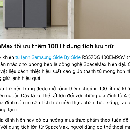
ax tối ưu thêm 100 lít dung tích lưu trữ
o khiến
tủ lạnh Samsung Side By Side
RS57DG400EM9SV tr
cân nhắc cho phòng bếp là công nghệ SpaceMax hiện đại.
vật liệu cách nhiệt hiệu suất cao giúp thành tủ mỏng hơn 
giữ lạnh hiệu quả.
lưu trữ bên trong được mở rộng thêm khoảng 100 lít mà kh
n ngoài. Đây là lợi thế rất lớn đối với những gia đình từ 4 
ia đình có nhu cầu tích trữ nhiều thực phẩm tươi sống, rau 
ng lạnh.
gia đình hiện nay có xu hướng mua thực phẩm theo tuần để 
. Với dung tích lớn từ SpaceMax, người dùng có thể thoải m