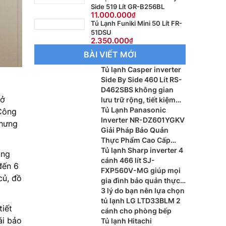
Side 519 Lít GR-B256BL
11.000.000
Tủ Lạnh Funiki Mini 50 Lít FR-
51DSU
2.350.000
BÀI VIẾT MỚI
Tủ lạnh Casper inverter
Side By Side 460 Lít RS-
D462SBS không gian
ở
lưu trữ rộng, tiết kiệm
điện hiệu quả ch gia
Tủ Lạnh Panasonic
 Công
đình hiện đại
Inverter NR-DZ601YGKV
nhưng
Giải Pháp Bảo Quản
Thực Phẩm Cao Cấp
Cho Gia Đình Hiện Đại
Tủ lạnh Sharp inverter 4
ông
cánh 466 lít SJ-
đến 6
FXP560V-MG giúp mọi
củ, đồ
gia đình bảo quản thực
phẩm hiện đại cho mọi
3 lý do bạn nên lựa chọn
gia đình
tủ lạnh LG LTD33BLM 2
tiết
cánh cho phòng bếp
ái bảo
Tủ lạnh Hitachi