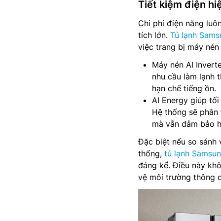
Tiết kiệm điện hi
Chi phí điện năng luô
tích lớn.
Tủ lạnh Sams
việc trang bị máy nén
Máy nén AI Invert
nhu cầu làm lạnh t
hạn chế tiếng ồn.
AI Energy giúp tối
Hệ thống sẽ phân 
mà vẫn đảm bảo h
Đặc biệt nếu so sánh 
thống,
tủ lạnh Samsun
đáng kể. Điều này kh
vệ môi trường thông q