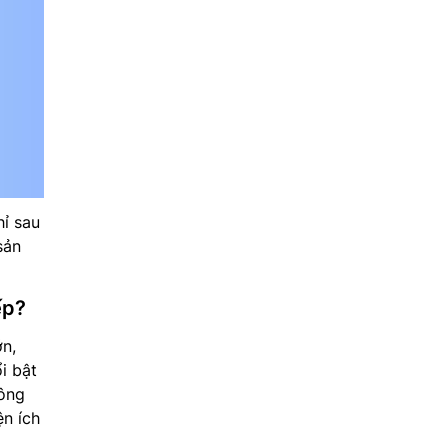
ỉ sau
sản
ếp?
ớn,
 bật
hông
ện ích