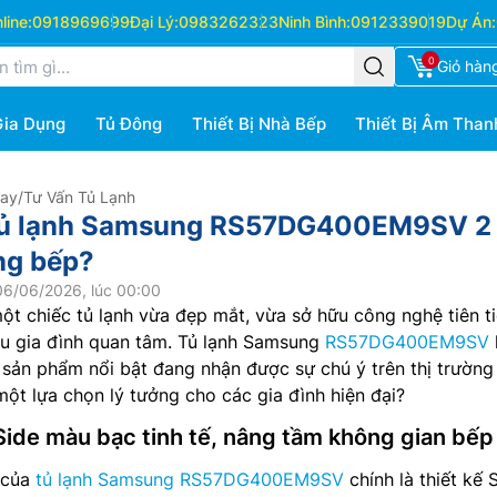
ine:
0918969699
Đại Lý:
0983262323
Ninh Bình:
0912339019
Dự Án:
0
Giỏ hàn
Gia Dụng
Tủ Đông
Thiết Bị Nhà Bếp
Thiết Bị Âm Than
Hay
/
Tư Vấn Tủ Lạnh
tủ lạnh Samsung RS57DG400EM9SV 2
ng bếp?
06/06/2026, lúc 00:00
một chiếc tủ lạnh vừa đẹp mắt, vừa sở hữu công nghệ tiên t
ều gia đình quan tâm. Tủ lạnh Samsung
RS57DG400EM9SV
sản phẩm nổi bật đang nhận được sự chú ý trên thị trường
một lựa chọn lý tưởng cho các gia đình hiện đại?
 Side màu bạc tinh tế, nâng tầm không gian bếp
 của
tủ lạnh Samsung RS57DG400EM9SV
chính là thiết kế 