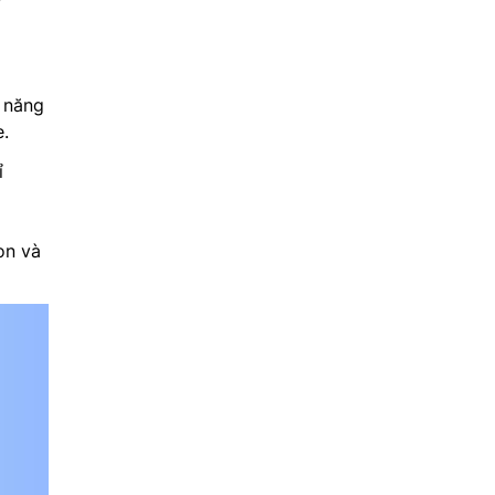
 năng
.
ỉ
on và