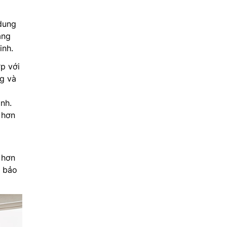
 dung
ằng
inh.
p với
ng và
ình.
 hơn
 hơn
n bảo