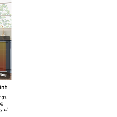
inh
ngs.
ng
ay cả
n