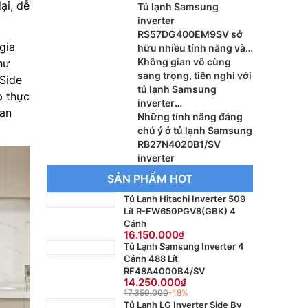
ại, dễ
Tủ lạnh Samsung
inverter
RS57DG400EM9SV sở
gia
hữu nhiều tính năng và
đáng lựa chọn
Không gian vô cùng
hư
sang trọng, tiên nghi với
Side
tủ lạnh Samsung
p thực
inverter
ian
RB27N4020S9/SV
Những tính năng đáng
chú ý ở tủ lạnh Samsung
RB27N4020B1/SV
inverter
SẢN PHẨM HOT
Tủ Lạnh Hitachi Inverter 509
Lít R-FW650PGV8(GBK) 4
Cánh
16.150.000
Tủ Lạnh Samsung Inverter 4
Cánh 488 Lít
RF48A4000B4/SV
14.250.000
17.350.000
-18%
Tủ Lạnh LG Inverter Side By