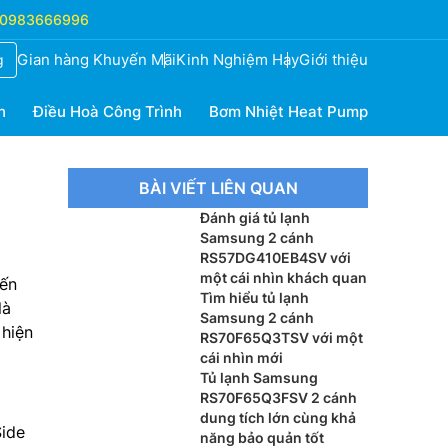
0983666996
Gian hàng Khuyến Mãi
Kinh Nghiệm Hay
Giới thiệu
g
h
Điều Hoà Công Trình
Bơm Nhiệt Heat Pump
BÀI VIẾT LIÊN QUAN
Đánh giá tủ lạnh
Samsung 2 cánh
RS57DG410EB4SV với
một cái nhìn khách quan
iến
Tìm hiểu tủ lạnh
là
Samsung 2 cánh
 hiện
RS70F65Q3TSV với một
cái nhìn mới
Tủ lạnh Samsung
RS70F65Q3FSV 2 cánh
dung tích lớn cùng khả
Side
năng bảo quản tốt