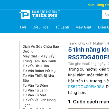
Mua Hàng Onl
Tivi
Điều Hòa
Tủ Lạnh
Máy Giặt
Điện 
Trang chủ
/
Kinh Nghiệm 
Dịch Vụ Sửa Chữa Bảo
5 tính năng k
Dưỡng
RS57DG400EM
Máy Giặt - Máy Sấy
Trung Tâm Bảo Hành
Tác giả: Hoà
Đăng ngày: 2
Tư vấn Điều Hòa
Trong xu hướng kiến t
Tư Vấn Robot hút bụi
khái niệm một thiết b
Tư Vấn Thiết Bị Nhà
Bếp
bật trên thị trường hi
Tư Vấn Tủ Đông
RS57DG400EM9SV
. 
Tư Vấn Tủ Lạnh
hàng hơn.
Tư Vấn Tủ Mát
Tư vấn về Bình Nóng
1. Cuộc cách mạn
Lạnh