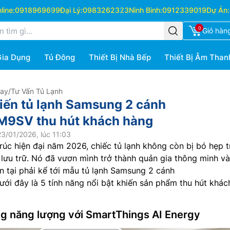
ine:
0918969699
Đại Lý:
0983262323
Ninh Bình:
0912339019
Dự Án:
0
Giỏ hàn
Gia Dụng
Tủ Đông
Thiết Bị Nhà Bếp
Thiết Bị Âm Than
Hay
/
Tư Vấn Tủ Lạnh
hiến tủ lạnh Samsung 2 cánh
9SV thu hút khách hàng
3/01/2026, lúc 11:03
rúc hiện đại năm 2026, chiếc tủ lạnh không còn bị bó hẹp 
ị lưu trữ. Nó đã vươn mình trở thành quản gia thông minh và
ện tại phải kể tới mẫu tủ lạnh Samsung 2 cánh
Dưới đây là 5 tính năng nổi bật khiến sản phẩm thu hút khác
g năng lượng với SmartThings AI Energy