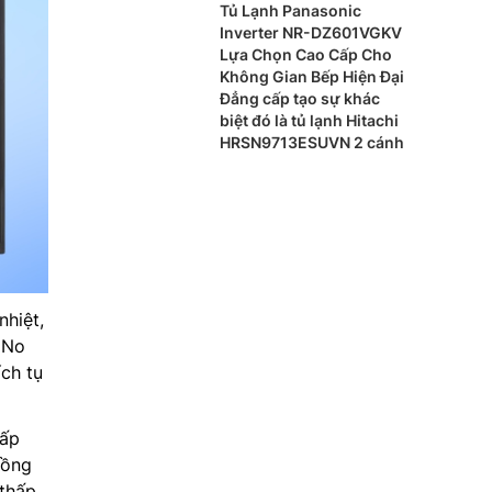
BK có gì nổi bật?
Tủ Lạnh Panasonic
Inverter NR-DZ601VGKV
Lựa Chọn Cao Cấp Cho
Không Gian Bếp Hiện Đại
Đẳng cấp tạo sự khác
biệt đó là tủ lạnh Hitachi
HRSN9713ESUVN 2 cánh
nhiệt,
 No
ích tụ
cấp
uồng
 thấp