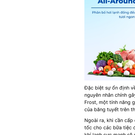
Đặc biệt sự ổn định v
nguyên nhân chính gây
Frost, một tính năng g
của băng tuyết trên t
Ngoài ra, khi cần cấ
tốc cho các bữa tiệc 
khí lạnh cực mạnh sẽ 