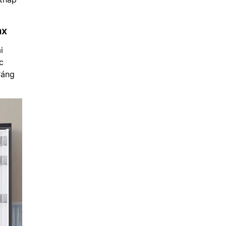
ax
i
c
đáng