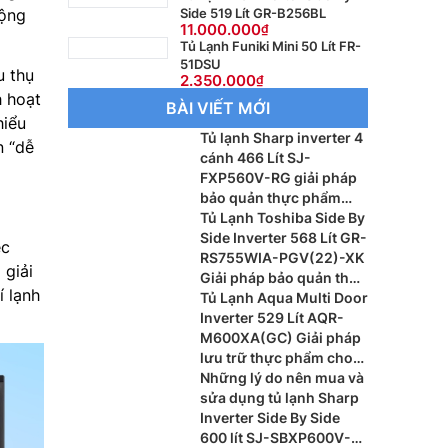
Side 519 Lít GR-B256BL
động
11.000.000
Tủ Lạnh Funiki Mini 50 Lít FR-
51DSU
u thụ
2.350.000
h hoạt
BÀI VIẾT MỚI
hiểu
Tủ lạnh Sharp inverter 4
n “dễ
cánh 466 Lít SJ-
FXP560V-RG giải pháp
bảo quản thực phẩm
hiện đại cho gia đình
Tủ Lạnh Toshiba Side By
Side Inverter 568 Lít GR-
ệc
RS755WIA-PGV(22)-XK
giải
Giải pháp bảo quản thực
í lạnh
phẩm cao cấp
Tủ Lạnh Aqua Multi Door
Inverter 529 Lít AQR-
M600XA(GC) Giải pháp
lưu trữ thực phẩm cho
gia đình hiện đại
Những lý do nên mua và
sửa dụng tủ lạnh Sharp
Inverter Side By Side
600 lít SJ-SBXP600V-