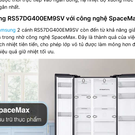
gắn nhất.
sung RS57DG400EM9SV với công nghệ SpaceM
Samsung
2 cánh RS57DG400EM9SV còn đến từ khả năng giả
 trong nhờ công nghệ SpaceMax. Đây là thành quả của việ
ách nhiệt tiên tiến, cho phép lớp vỏ tủ được làm mỏng hơn 
iệu quả giữ nhiệt tối ưu.