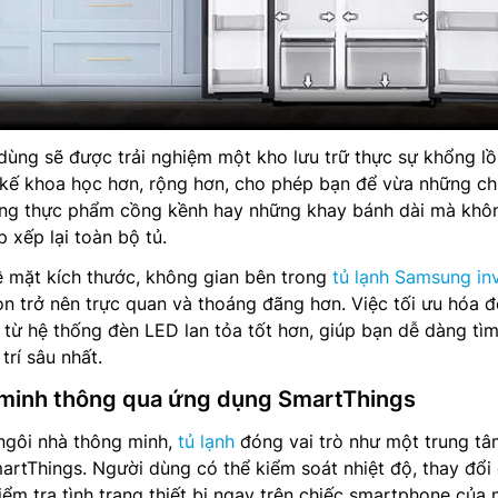
ùng sẽ được trải nghiệm một kho lưu trữ thực sự khổng lồ
 kế khoa học hơn, rộng hơn, cho phép bạn để vừa những ch
ựng thực phẩm cồng kềnh hay những khay bánh dài mà khô
 xếp lại toàn bộ tủ.
ề mặt kích thước, không gian bên trong
tủ lạnh Samsung in
rở nên trực quan và thoáng đãng hơn. Việc tối ưu hóa đ
 từ hệ thống đèn LED lan tỏa tốt hơn, giúp bạn dễ dàng tì
trí sâu nhất.
 minh thông qua ứng dụng SmartThings
ngôi nhà thông minh,
tủ lạnh
đóng vai trò như một trung tâ
SmartThings. Người dùng có thể kiểm soát nhiệt độ, thay đổi
iểm tra tình trạng thiết bị ngay trên chiếc smartphone của 