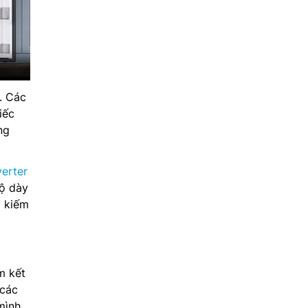
. Các
iếc
ng
verter
ộ dày
m kiếm
m kết
 các
mình.