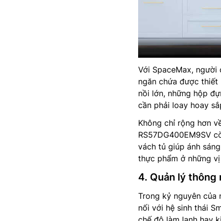
Với SpaceMax, người d
ngăn chứa được thiết
nồi lớn, những hộp đ
cần phải loay hoay sắp
Không chỉ rộng hơn v
RS57DG400EM9SV còn t
vách tủ giúp ánh sáng
thực phẩm ở những vị 
4. Quản lý thông
Trong kỷ nguyên của 
nối với hệ sinh thái 
chế độ làm lạnh hay k