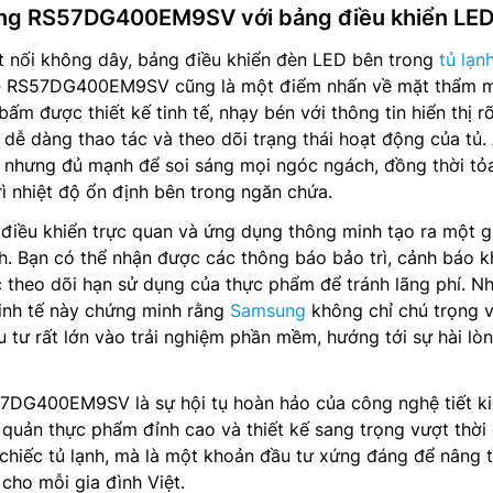
ung RS57DG400EM9SV với bảng điều khiển LE
t nối không dây, bảng điều khiển đèn LED bên trong
tủ lạn
e
RS57DG400EM9SV cũng là một điểm nhấn về mặt thẩm 
m được thiết kế tinh tế, nhạy bén với thông tin hiển thị r
 dễ dàng thao tác và theo dõi trạng thái hoạt động của tủ.
 nhưng đủ mạnh để soi sáng mọi ngóc ngách, đồng thời tỏ
 trì nhiệt độ ổn định bên trong ngăn chứa.
điều khiển trực quan và ứng dụng thông minh tạo ra một g
h. Bạn có thể nhận được các thông báo bảo trì, cảnh báo k
 theo dõi hạn sử dụng của thực phẩm để tránh lãng phí. N
tinh tế này chứng minh rằng
Samsung
không chỉ chú trọng 
tư rất lớn vào trải nghiệm phần mềm, hướng tới sự hài lò
7DG400EM9SV là sự hội tụ hoàn hảo của công nghệ tiết k
 quản thực phẩm đỉnh cao và thiết kế sang trọng vượt thời 
chiếc tủ lạnh, mà là một khoản đầu tư xứng đáng để nâng 
cho mỗi gia đình Việt.