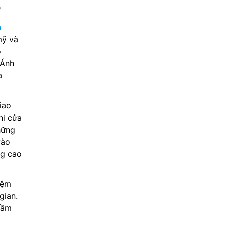
D
h
mỹ và
õ
 Ánh
a
iao
hi cửa
hững
vào
ng cao
iệm
gian.
tầm