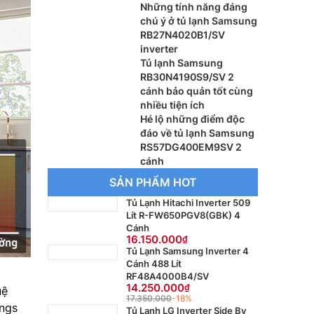
RB27N4020S9/SV
Những tính năng đáng
chú ý ở tủ lạnh Samsung
RB27N4020B1/SV
inverter
Tủ lạnh Samsung
RB30N4190S9/SV 2
cánh bảo quản tốt cùng
nhiều tiện ích
Hé lộ những điểm độc
đáo về tủ lạnh Samsung
RS57DG400EM9SV 2
cánh
SẢN PHẨM HOT
Tủ Lạnh Hitachi Inverter 509
Lít R-FW650PGV8(GBK) 4
Cánh
16.150.000
Tủ Lạnh Samsung Inverter 4
Cánh 488 Lít
RF48A4000B4/SV
14.250.000
uệ
17.350.000
-18%
ings
Tủ Lạnh LG Inverter Side By