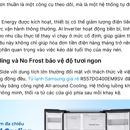
ơn thuần là một công cụ theo dõi, mà là một hệ thống tự 
 Energy được kích hoạt, thiết bị có thể giảm lượng điện tiê
c vận hành thông thường. AI Inverter hoạt động bền bỉ, lin
eo nhu cầu thực tế thay vì chạy ở mức cố định, giúp giảm t
iều này không chỉ giúp hóa đơn tiền điện hàng tháng trở nê
hần quan trọng vào việc kéo dài tuổi thọ của máy nén.
ling và No Frost bảo vệ độ tươi ngon
Side với dung tích lớn thường đối mặt với thách thức về vi
ng đồng đều.
Tủ lạnh Samsung giá rẻ
RS57DG400EM9SV đã 
 này bằng công nghệ All-around Cooling. Hệ thống luồng kh
hông minh, thổi ra từ các cửa gió phía sau mỗi khay kệ.