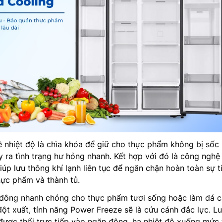
ề nhiệt độ là chìa khóa để giữ cho thực phẩm không bị sốc 
 ra tình trạng hư hỏng nhanh. Kết hợp với đó là công nghệ
iúp lưu thông khí lạnh liên tục để ngăn chặn hoàn toàn sự t
hực phẩm và thành tủ.
p đông nhanh chóng cho thực phẩm tươi sống hoặc làm đá 
đột xuất, tính năng Power Freeze sẽ là cứu cánh đắc lực. L
được thổi trực tiếp vào ngăn đông, hạ nhiệt độ xuống mức