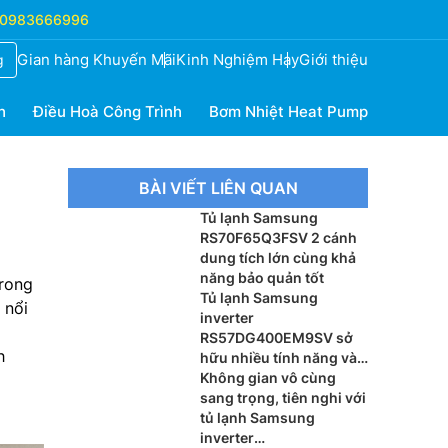
0983666996
Gian hàng Khuyến Mãi
Kinh Nghiệm Hay
Giới thiệu
g
h
Điều Hoà Công Trình
Bơm Nhiệt Heat Pump
BÀI VIẾT LIÊN QUAN
Tủ lạnh Samsung
RS70F65Q3FSV 2 cánh
dung tích lớn cùng khả
năng bảo quản tốt
trong
Tủ lạnh Samsung
 nổi
inverter
RS57DG400EM9SV sở
h
hữu nhiều tính năng và
đáng lựa chọn
Không gian vô cùng
sang trọng, tiên nghi với
tủ lạnh Samsung
inverter