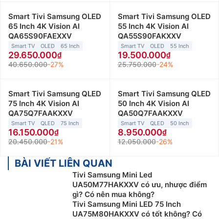
Smart Tivi Samsung OLED
Smart Tivi Samsung OLED
65 Inch 4K Vision AI
55 Inch 4K Vision AI
QA65S90FAEXXV
QA55S90FAKXXV
Smart TV
OLED
65 Inch
Smart TV
OLED
55 Inch
29.650.000
19.500.000
40.650.000
-27%
25.750.000
-24%
Smart Tivi Samsung QLED
Smart Tivi Samsung QLED
75 Inch 4K Vision AI
50 Inch 4K Vision AI
QA75Q7FAAKXXV
QA50Q7FAAKXXV
Smart TV
QLED
75 Inch
Smart TV
QLED
50 Inch
16.150.000
8.950.000
20.450.000
-21%
12.050.000
-26%
BÀI VIẾT LIÊN QUAN
Tivi Samsung Mini Led
UA50M77HAKXXV có ưu, nhược điểm
gì? Có nên mua không?
Tivi Samsung Mini LED 75 Inch
UA75M80HAKXXV có tốt không? Có