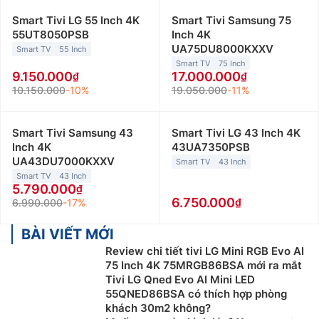
Smart Tivi LG 55 Inch 4K
Smart Tivi Samsung 75
55UT8050PSB
Inch 4K
UA75DU8000KXXV
Smart TV
55 Inch
Smart TV
75 Inch
9.150.000
17.000.000
10.150.000
-10%
19.050.000
-11%
Smart Tivi Samsung 43
Smart Tivi LG 43 Inch 4K
Inch 4K
43UA7350PSB
UA43DU7000KXXV
Smart TV
43 Inch
Smart TV
43 Inch
5.790.000
6.750.000
6.990.000
-17%
BÀI VIẾT MỚI
Review chi tiết tivi LG Mini RGB Evo AI
75 Inch 4K 75MRGB86BSA mới ra mắt
Tivi LG Qned Evo AI Mini LED
55QNED86BSA có thích hợp phòng
khách 30m2 không?