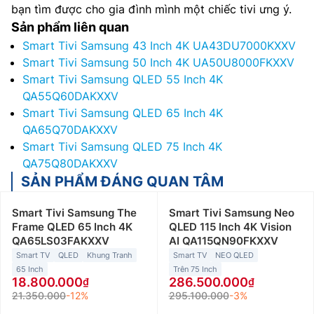
bạn tìm được cho gia đình mình một chiếc tivi ưng ý.
Sản phẩm liên quan
Smart Tivi Samsung 43 Inch 4K UA43DU7000KXXV
Smart Tivi Samsung 50 Inch 4K UA50U8000FKXXV
Smart Tivi Samsung QLED 55 Inch 4K
QA55Q60DAKXXV
Smart Tivi Samsung QLED 65 Inch 4K
QA65Q70DAKXXV
Smart Tivi Samsung QLED 75 Inch 4K
QA75Q80DAKXXV
SẢN PHẨM ĐÁNG QUAN TÂM
Smart Tivi Samsung The
Smart Tivi Samsung Neo
Frame QLED 65 Inch 4K
QLED 115 Inch 4K Vision
QA65LS03FAKXXV
AI QA115QN90FKXXV
Smart TV
QLED
Khung Tranh
Smart TV
NEO QLED
65 Inch
Trên 75 Inch
18.800.000
286.500.000
21.350.000
-12%
295.100.000
-3%