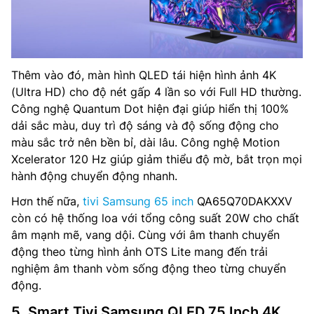
Thêm vào đó, màn hình QLED tái hiện hình ảnh 4K
(Ultra HD) cho độ nét gấp 4 lần so với Full HD thường.
Công nghệ Quantum Dot hiện đại giúp hiển thị 100%
dải sắc màu, duy trì độ sáng và độ sống động cho
màu sắc trở nên bền bỉ, dài lâu. Công nghệ Motion
Xcelerator 120 Hz giúp giảm thiểu độ mờ, bắt trọn mọi
hành động chuyển động nhanh.
Hơn thế nữa,
tivi Samsung 65 inch
QA65Q70DAKXXV
còn có hệ thống loa với tổng công suất 20W cho chất
âm mạnh mẽ, vang dội. Cùng với âm thanh chuyển
động theo từng hình ảnh OTS Lite mang đến trải
nghiệm âm thanh vòm sống động theo từng chuyển
động.
5. Smart Tivi Samsung QLED 75 Inch 4K