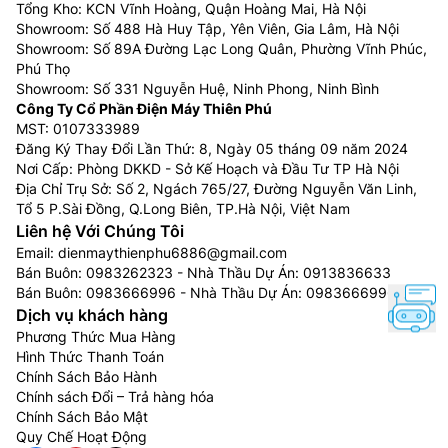
Tổng Kho: KCN Vĩnh Hoàng, Quận Hoàng Mai, Hà Nội
Showroom: Số 488 Hà Huy Tập, Yên Viên, Gia Lâm, Hà Nội
Showroom: Số 89A Đường Lạc Long Quân, Phường Vĩnh Phúc,
Phú Thọ
Showroom: Số 331 Nguyễn Huệ, Ninh Phong, Ninh Bình
Công Ty Cổ Phần Điện Máy Thiên Phú
MST: 0107333989
Đăng Ký Thay Đổi Lần Thứ: 8, Ngày 05 tháng 09 năm 2024
Nơi Cấp: Phòng DKKD - Sở Kế Hoạch và Đầu Tư TP Hà Nội
Địa Chỉ Trụ Sở: Số 2, Ngách 765/27, Đường Nguyễn Văn Linh,
Tổ 5 P.Sài Đồng, Q.Long Biên, TP.Hà Nội, Việt Nam
Liên hệ Với Chúng Tôi
Email:
dienmaythienphu6886@gmail.com
Bán Buôn:
0983262323
- Nhà Thầu Dự Án:
0913836633
Bán Buôn:
0983666996
- Nhà Thầu Dự Án:
0983666996
Dịch vụ khách hàng
Phương Thức Mua Hàng
Hình Thức Thanh Toán
Chính Sách Bảo Hành
Chính sách Đổi – Trả hàng hóa
Chính Sách Bảo Mật
Quy Chế Hoạt Động