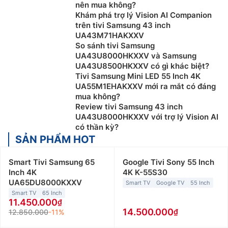
nên mua không?
Khám phá trợ lý Vision AI Companion
trên tivi Samsung 43 inch
UA43M71HAKXXV
So sánh tivi Samsung
UA43U8000HKXXV và Samsung
UA43U8500HKXXV có gì khác biệt?
Tivi Samsung Mini LED 55 Inch 4K
UA55M1EHAKXXV mới ra mắt có đáng
mua không?
Review tivi Samsung 43 inch
UA43U8000HKXXV với trợ lý Vision AI
có thần kỳ?
SẢN PHẨM HOT
Smart Tivi Samsung 65
Google Tivi Sony 55 Inch
Inch 4K
4K K-55S30
UA65DU8000KXXV
Smart TV
Google TV
55 Inch
Smart TV
65 Inch
11.450.000
14.500.000
12.850.000
-11%