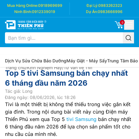
Mua Hàng Online:
0918969699
Đại Lý:
0983262323
Ninh Bình:
0912339019
Dự Án:
0983666996
0
Dịch Vụ Sửa Chữa Bảo Dưỡng
Máy Giặt - Máy Sấy
Trung Tâm Bảo
Trang chủ
/
Kinh Nghiệm Hay
/
Tư Vấn về Tivi
Top 5 tivi Samsung bán chạy nhất
6 tháng đầu năm 2026
Tác giả: Long
Đăng ngày: 08/06/2026, lúc 18:26
Tivi là một thiết bị không thể thiếu trong việc gắn kết
gia đình. Trong nội dung bài viết này cùng Điện máy
Thiển Phú xem qua Top 5
tivi Samsung
bán chạy nhất
6 tháng đầu năm 2026 để lựa chọn sản phẩm tốt cho
nhu cầu của mình nhé.