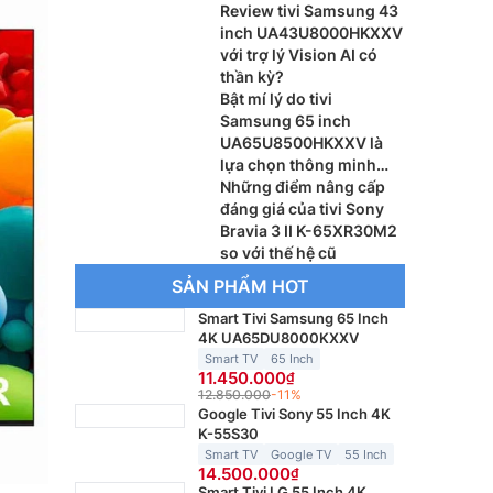
lớn?
Review tivi Samsung 43
inch UA43U8000HKXXV
với trợ lý Vision AI có
thần kỳ?
Bật mí lý do tivi
Samsung 65 inch
UA65U8500HKXXV là
lựa chọn thông minh
cho phòng khách
Những điểm nâng cấp
đáng giá của tivi Sony
Bravia 3 II K-65XR30M2
so với thế hệ cũ
SẢN PHẨM HOT
Smart Tivi Samsung 65 Inch
4K UA65DU8000KXXV
Smart TV
65 Inch
11.450.000
12.850.000
-11%
Google Tivi Sony 55 Inch 4K
K-55S30
Smart TV
Google TV
55 Inch
14.500.000
Smart Tivi LG 55 Inch 4K