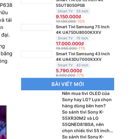
P638
55UT8050PSB
Smart TV
55 Inch
 hữu
9.150.000
à tái
10.150.000
-10%
Smart Tivi Samsung 75 Inch
ận
4K UA75DU8000KXXV
đại.
Smart TV
75 Inch
17.000.000
ng
19.050.000
-11%
n bằng
Smart Tivi Samsung 43 Inch
4K UA43DU7000KXXV
hông
Smart TV
43 Inch
5.790.000
6.990.000
-17%
BÀI VIẾT MỚI
Nên mua tivi OLED của
Sony hay LG? Lựa chọn
hàng dùng bền hơn?
So sánh tivi Sony K-
55XR30M2 và LG
55QNED81BSA, nên
chọn chiếc tivi 55 inch
nào?
So sánh tivi Sony K-