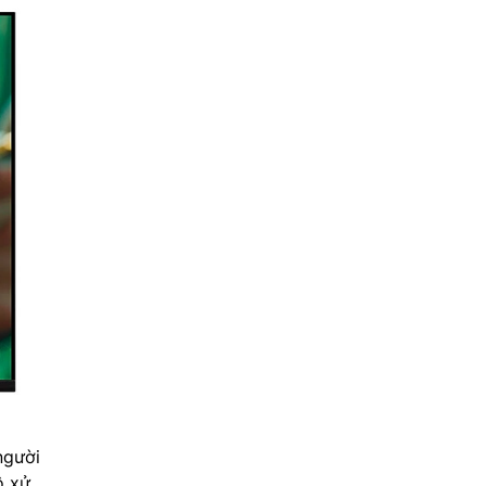
người
ộ xử