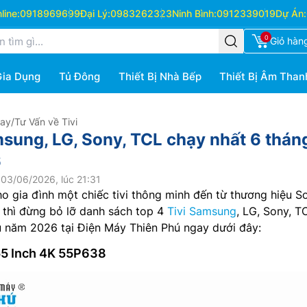
ine:
0918969699
Đại Lý:
0983262323
Ninh Bình:
0912339019
Dự Án:
0
Giỏ hàn
Gia Dụng
Tủ Đông
Thiết Bị Nhà Bếp
Thiết Bị Âm Than
Hay
/
Tư Vấn về Tivi
msung, LG, Sony, TCL chạy nhất 6 thán
6
03/06/2026, lúc 21:31
 gia đình một chiếc tivi thông minh đến từ thương hiệu S
thì đừng bỏ lỡ danh sách top 4
Tivi Samsung
, LG, Sony, T
u năm 2026 tại Điện Máy Thiên Phú ngay dưới đây:
 55 Inch 4K 55P638