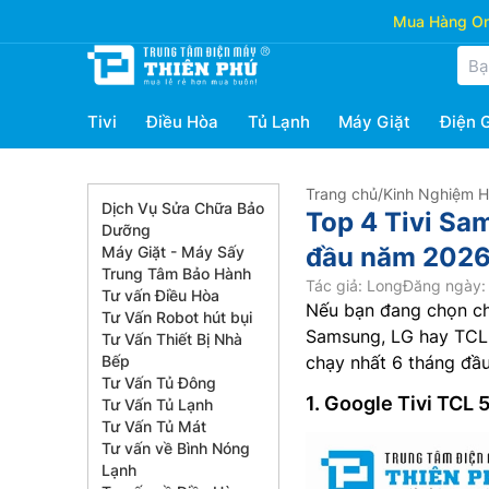
Mua Hàng Onl
Tivi
Điều Hòa
Tủ Lạnh
Máy Giặt
Điện 
Trang chủ
/
Kinh Nghiệm 
Dịch Vụ Sửa Chữa Bảo
Top 4 Tivi Sa
Dưỡng
đầu năm 202
Máy Giặt - Máy Sấy
Trung Tâm Bảo Hành
Tác giả: Long
Đăng ngày: 
Tư vấn Điều Hòa
Nếu bạn đang chọn cho
Tư Vấn Robot hút bụi
Samsung, LG hay TCL 
Tư Vấn Thiết Bị Nhà
Bếp
chạy nhất 6 tháng đầ
Tư Vấn Tủ Đông
1. Google Tivi TCL
Tư Vấn Tủ Lạnh
Tư Vấn Tủ Mát
Tư vấn về Bình Nóng
Lạnh