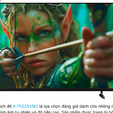
Inch 4K
K-75S25VM2
là lựa chọn đáng giá dành cho những 
hình ảnh tự nhiên và độ bền cao. Sản phẩm được trang bị b