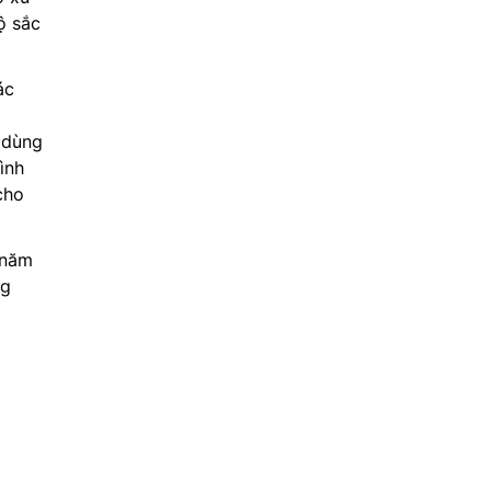
ộ sắc
ác
 dùng
ình
cho
 năm
ng