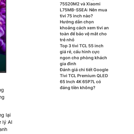
75S20M2 và Xiaomi
L75MB-SSEA: Nên mua
tivi 75 inch nào?
Hướng dẫn chọn
khoảng cách xem tivi an
toàn để bảo vệ mắt cho
trẻ nhỏ
Top 3 tivi TCL 55 inch
giá rẻ, cấu hình cực
ngon cho phòng khách
gia đình
Đánh giá chi tiết Google
Tivi TCL Premium QLED
65 Inch 4K 65P7L có
đáng tiền không?
ng
ng
g lại
 lý AI
hanh