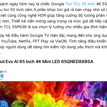
sách ngày hôm nay là chiếc Google
Tivi TCL 55 Inch
4K 55
 tivi 55 inch nằm ở phân khúc tivi giá rẻ bán chạy nhờ sở
nét cùng công nghệ HDR giúp tăng cường độ tương phản v
 hơn. Thiết kế viền mỏng sang trọng và mức giá dễ tiếp c
n TCL 55P638 là lựa chọn lý tưởng cho nhiều gia đình hiện 
ợp hệ điều hành Google TV hiện đại, mang đến kho ứng dụ
ư YouTube, Netflix, FPT Play và VieON. Tính năng điều khiể
giúp người dùng dễ dàng tìm kiếm nội dung yêu thích mà k
.
ned Evo AI 65 Inch 4K Mini LED 65QNED86BSA