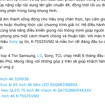
giúp nâng cấp nội dung lên gần chuẩn 4K, đồng thời tối ưu đ
ơng phản trong từng khung hình.
hệ âm thanh sống động cho hiệu ứng chân thực, tạo cảm gi
 hoặc thưởng thức các chương trình giải trí. Hệ điều hành
cùng khả năng điều khiển giọng nói thông minh giúp người
 phong phú một cách nhanh chóng và thuận tiện. Với màn h
 hiệu
Sony
uy tín, K-75S25VM2 là mẫu tivi rất đáng đầu tư 
p.
 top 4 Tivi Samsung,
LG
, Sony, TCL chạy nhất 6 tháng đầu
iên Phú. Mong rằng với những góp ý trên sẽ giúp khách hà
i ưng ý.
 Inch 4K 55P638
d Evo AI 65 Inch 4K Mini LED 65QNED86BSA
g Neo QLED 75 Inch 4K Vision AI QA75QN80FAKXXV
5 Inch 4K K-75S25VM2