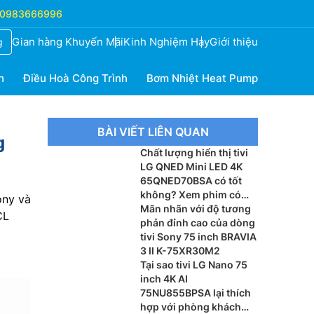
0983666996
Gian hàng Khuyến Mãi
Kinh Nghiệm Hay
Giới thiệu
g
h
Điều Hoà Công Trình
Bơm Nhiệt Heat Pump
BÀI VIẾT LIÊN QUAN
g
Chất lượng hiển thị tivi
LG QNED Mini LED 4K
65QNED70BSA có tốt
không? Xem phim có
ony và
sắc nét?
Mãn nhãn với độ tương
CL
phản đỉnh cao của dòng
tivi Sony 75 inch BRAVIA
3 II K-75XR30M2
Tại sao tivi LG Nano 75
inch 4K AI
75NU855BPSA lại thích
hợp với phòng khách