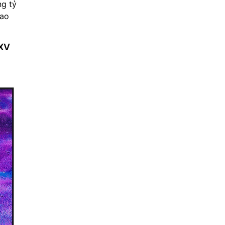
ng tỷ
hao
XXV