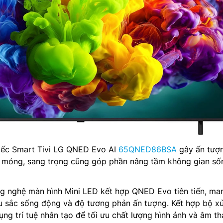
 chiếc Smart Tivi LG QNED Evo AI
65QNED86BSA
gây ấn tượ
êu mỏng, sang trọng cũng góp phần nâng tầm không gian số
g nghệ màn hình Mini LED kết hợp QNED Evo tiên tiến, man
u sắc sống động và độ tương phản ấn tượng. Kết hợp bộ xử
ụng trí tuệ nhân tạo để tối ưu chất lượng hình ảnh và âm t