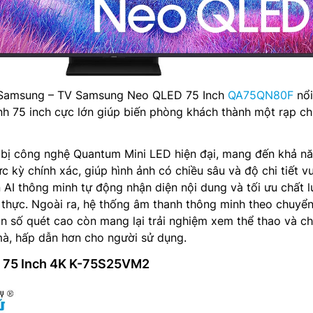
g Samsung – TV Samsung Neo QLED 75 Inch
QA75QN80F
nổi
nh 75 inch cực lớn giúp biến phòng khách thành một rạp ch
bị công nghệ Quantum Mini LED hiện đại, mang đến khả n
c kỳ chính xác, giúp hình ảnh có chiều sâu và độ chi tiết v
n AI thông minh tự động nhận diện nội dung và tối ưu chất 
an thực. Ngoài ra, hệ thống âm thanh thông minh theo chuyể
n số quét cao còn mang lại trải nghiệm xem thể thao và ch
, hấp dẫn hơn cho người sử dụng.
y 75 Inch 4K K-75S25VM2