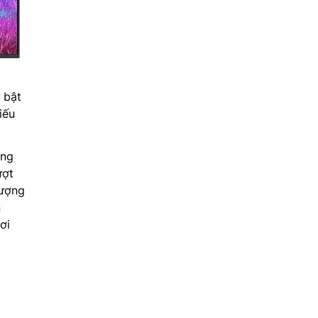
 bật
iếu
ăng
ượt
lượng
n
ơi