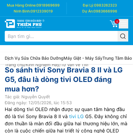
Mua Hàng Online:
0918969699
Đại Lý:
0983262323
Ninh Bình:
0912339019
Dự Án:
0983666996
0
Dịch Vụ Sửa Chữa Bảo Dưỡng
Máy Giặt - Máy Sấy
Trung Tâm Bảo
Trang chủ
/
Kinh Nghiệm Hay
/
Tư Vấn về Tivi
So sánh tivi Sony Bravia 8 II và LG
G5, đâu là dòng tivi OLED đáng
mua hơn?
Tác giả: Nguyễn Quyết
Đăng ngày: 12/05/2026, lúc 15:53
Hai dòng tivi OLED nhận được sự quan tâm hàng đầu
đó là tivi Sony Bravia 8 II và
tivi LG
G5. Đây không chỉ
đơn thuần là màn đối đầu giữa hai thương hiệu lớn, mà
còn là cuộc chiến giữa hai triết lý công nghệ OLED