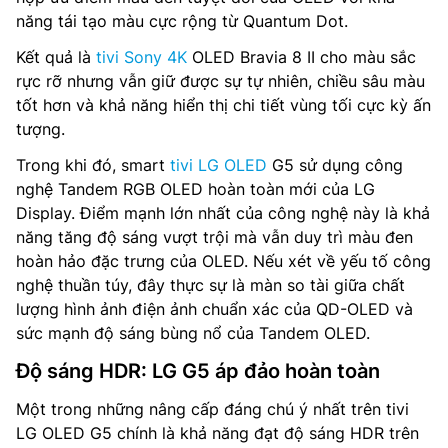
năng tái tạo màu cực rộng từ Quantum Dot.
Kết quả là
tivi Sony 4K
OLED Bravia 8 II cho màu sắc
rực rỡ nhưng vẫn giữ được sự tự nhiên, chiều sâu màu
tốt hơn và khả năng hiển thị chi tiết vùng tối cực kỳ ấn
tượng.
Trong khi đó, smart
tivi LG OLED
G5 sử dụng công
nghệ Tandem RGB OLED hoàn toàn mới của LG
Display. Điểm mạnh lớn nhất của công nghệ này là khả
năng tăng độ sáng vượt trội mà vẫn duy trì màu đen
hoàn hảo đặc trưng của OLED. Nếu xét về yếu tố công
nghệ thuần túy, đây thực sự là màn so tài giữa chất
lượng hình ảnh điện ảnh chuẩn xác của QD-OLED và
sức mạnh độ sáng bùng nổ của Tandem OLED.
Độ sáng HDR: LG G5 áp đảo hoàn toàn
Một trong những nâng cấp đáng chú ý nhất trên tivi
LG OLED G5 chính là khả năng đạt độ sáng HDR trên