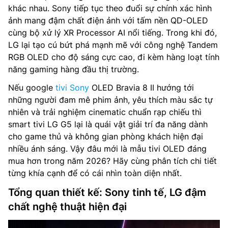
khác nhau. Sony tiếp tục theo đuổi sự chính xác hình
ảnh mang đậm chất điện ảnh với tấm nền QD-OLED
cùng bộ xử lý XR Processor AI nổi tiếng. Trong khi đó,
LG lại tạo cú bứt phá mạnh mẽ với công nghệ Tandem
RGB OLED cho độ sáng cực cao, đi kèm hàng loạt tính
năng gaming hàng đầu thị trường.
Nếu google
tivi Sony
OLED Bravia 8 II hướng tới
những người đam mê phim ảnh, yêu thích màu sắc tự
nhiên và trải nghiệm cinematic chuẩn rạp chiếu thì
smart tivi LG G5 lại là quái vật giải trí đa năng dành
cho game thủ và không gian phòng khách hiện đại
nhiều ánh sáng. Vậy đâu mới là mẫu tivi OLED đáng
mua hơn trong năm 2026? Hãy cùng phân tích chi tiết
từng khía cạnh để có cái nhìn toàn diện nhất.
Tổng quan thiết kế: Sony tinh tế, LG đậm
chất nghệ thuật hiện đại