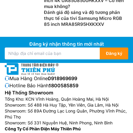
Inch 4K UA85U8500HKXXV – Có nên
mua không?
Đánh giá độ sáng và độ tương phản
thực tế của tivi Samsung Micro RGB
85 inch MRA85R95HXKXXV
Đăng ký nhận thông tin mới nhất
Đăng ký
Mua Hàng Online:
0918969699
Hotline Bảo Hành:
1800585859
Hệ Thống Showroom
Tổng Kho: KCN Vĩnh Hoàng, Quận Hoàng Mai, Hà Nội
Showroom: Số 488 Hà Huy Tập, Yên Viên, Gia Lâm, Hà Nội
Showroom: Số 89A Đường Lạc Long Quân, Phường Vĩnh Phúc,
Phú Thọ
Showroom: Số 331 Nguyễn Huệ, Ninh Phong, Ninh Bình
Công Ty Cổ Phần Điện Máy Thiên Phú