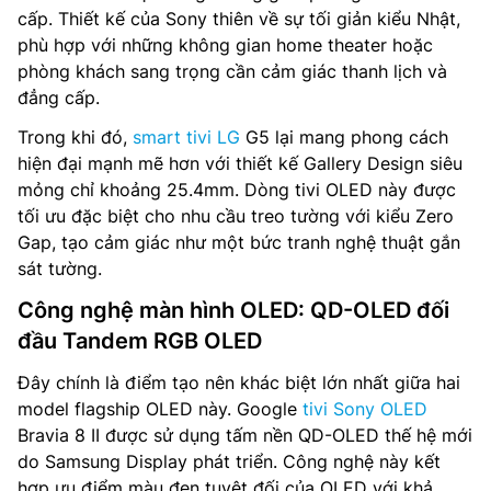
cấp. Thiết kế của Sony thiên về sự tối giản kiểu Nhật,
phù hợp với những không gian home theater hoặc
phòng khách sang trọng cần cảm giác thanh lịch và
đẳng cấp.
Trong khi đó,
smart tivi LG
G5 lại mang phong cách
hiện đại mạnh mẽ hơn với thiết kế Gallery Design siêu
mỏng chỉ khoảng 25.4mm. Dòng tivi OLED này được
tối ưu đặc biệt cho nhu cầu treo tường với kiểu Zero
Gap, tạo cảm giác như một bức tranh nghệ thuật gắn
sát tường.
Công nghệ màn hình OLED: QD-OLED đối
đầu Tandem RGB OLED
Đây chính là điểm tạo nên khác biệt lớn nhất giữa hai
model flagship OLED này. Google
tivi Sony OLED
Bravia 8 II được sử dụng tấm nền QD-OLED thế hệ mới
do Samsung Display phát triển. Công nghệ này kết
hợp ưu điểm màu đen tuyệt đối của OLED với khả