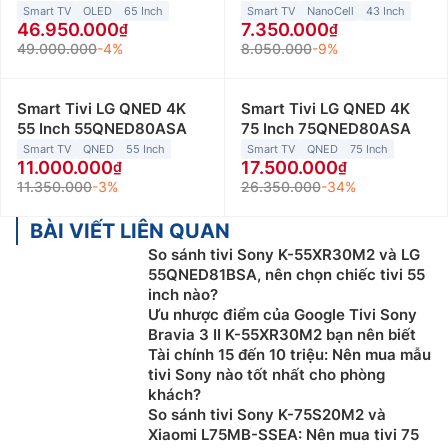
Smart TV
OLED
65 Inch
Smart TV
NanoCell
43 Inch
46.950.000
7.350.000
49.000.000
-4%
8.050.000
-9%
Smart Tivi LG QNED 4K
Smart Tivi LG QNED 4K
55 Inch 55QNED80ASA
75 Inch 75QNED80ASA
Smart TV
QNED
55 Inch
Smart TV
QNED
75 Inch
11.000.000
17.500.000
11.350.000
-3%
26.350.000
-34%
BÀI VIẾT LIÊN QUAN
So sánh tivi Sony K-55XR30M2 và LG
55QNED81BSA, nên chọn chiếc tivi 55
inch nào?
Ưu nhược điểm của Google Tivi Sony
Bravia 3 II K-55XR30M2 bạn nên biết
Tài chính 15 đến 10 triệu: Nên mua mẫu
tivi Sony nào tốt nhất cho phòng
khách?
So sánh tivi Sony K-75S20M2 và
Xiaomi L75MB-SSEA: Nên mua tivi 75