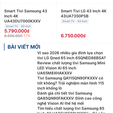
Smart Tivi Samsung 43
Smart Tivi LG 43 Inch 4K
Inch 4K
43UA7350PSB
UA43DU7000KXXV
Smart TV
43 Inch
Smart TV
43 Inch
5.790.000
6.750.000
6.990.000
-17%
BÀI VIẾT MỚI
Vì sao 2026 nhiều gia đình lựa chọn
tivi LG Qned 65 inch 65QNED86BSA?
Review chất lượng tivi Samsung Mini
LED Vision AI 65 inch
UA65M8XHAKXXV
Tivi Samsung QA115QN90FKXXV có
tốt không? Trải nghiệm màn hình 115
inch khổng lồ
Đánh giá chi tiết tivi Samsung
QA85QN90FAKXXV: Đỉnh cao công
nghệ Vision AI thế hệ mới
Tìm hiểu chất lượng tivi Samsung 85