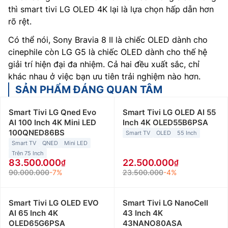
thì smart tivi LG OLED 4K lại là lựa chọn hấp dẫn hơn
rõ rệt.
Có thể nói, Sony Bravia 8 II là chiếc OLED dành cho
cinephile còn LG G5 là chiếc OLED dành cho thế hệ
giải trí hiện đại đa nhiệm. Cả hai đều xuất sắc, chỉ
khác nhau ở việc bạn ưu tiên trải nghiệm nào hơn.
SẢN PHẨM ĐÁNG QUAN TÂM
Smart Tivi LG Qned Evo
Smart Tivi LG OLED AI 55
AI 100 Inch 4K Mini LED
Inch 4K OLED55B6PSA
100QNED86BS
Smart TV
OLED
55 Inch
Smart TV
QNED
Mini LED
Trên 75 Inch
83.500.000
22.500.000
90.000.000
-7%
23.500.000
-4%
Smart Tivi LG OLED EVO
Smart Tivi LG NanoCell
AI 65 Inch 4K
43 Inch 4K
OLED65G6PSA
43NANO80ASA