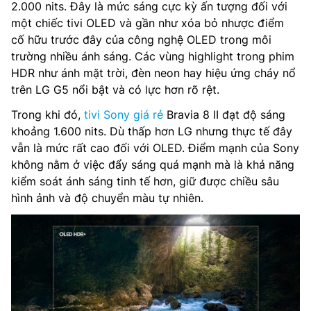
2.000 nits. Đây là mức sáng cực kỳ ấn tượng đối với
một chiếc tivi OLED và gần như xóa bỏ nhược điểm
cố hữu trước đây của công nghệ OLED trong môi
trường nhiều ánh sáng. Các vùng highlight trong phim
HDR như ánh mặt trời, đèn neon hay hiệu ứng cháy nổ
trên LG G5 nổi bật và có lực hơn rõ rệt.
Trong khi đó,
tivi Sony giá rẻ
Bravia 8 II đạt độ sáng
khoảng 1.600 nits. Dù thấp hơn LG nhưng thực tế đây
vẫn là mức rất cao đối với OLED. Điểm mạnh của Sony
không nằm ở việc đẩy sáng quá mạnh mà là khả năng
kiểm soát ánh sáng tinh tế hơn, giữ được chiều sâu
hình ảnh và độ chuyển màu tự nhiên.