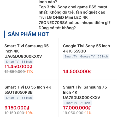
inch nào?
Top 3 tivi Sony chơi game PS5 mượt
nhất: Không độ trễ, tần số quét cao
Tivi LG QNED Mini LED 4K
75QNED70BSA có ưu, nhược điểm gì?
Dùng có tốt không?
SẢN PHẨM HOT
Smart Tivi Samsung 65
Google Tivi Sony 55 Inch
Inch 4K
4K K-55S30
UA65DU8000KXXV
Smart TV
Google TV
55 Inch
Smart TV
65 Inch
11.450.000
14.500.000
12.850.000
-11%
Smart Tivi LG 55 Inch 4K
Smart Tivi Samsung 75
55UT8050PSB
Inch 4K
UA75DU8000KXXV
Smart TV
55 Inch
Smart TV
75 Inch
9.150.000
17.000.000
10.150.000
-10%
19.050.000
-11%