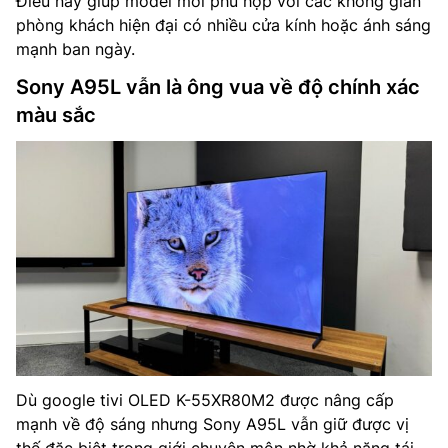
Điều này giúp model mới phù hợp với các không gian
phòng khách hiện đại có nhiều cửa kính hoặc ánh sáng
mạnh ban ngày.
Sony A95L vẫn là ông vua về độ chính xác
màu sắc
Dù google tivi OLED K-55XR80M2 được nâng cấp
mạnh về độ sáng nhưng Sony A95L vẫn giữ được vị
thế đặc biệt trong giới chuyên môn nhờ khả năng tái