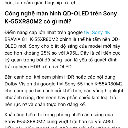
hơn, tạo cảm giác flagship rõ rệt.
Công nghệ màn hình QD-OLED trên Sony
K-55XR80M2 có gì mới?
Điểm nâng cấp lớn nhất trên google
tivi Sony 4K
BRAVIA 8 II K-55XR80M2 chính là thế hệ tấm nền QD-
OLED mới. Sony cho biết độ sáng của model mới này
cao hơn khoảng 25% so với A95L. Đây là cải tiến cực
kỳ quan trọng bởi độ sáng luôn là yếu tố quyết định
trải nghiệm HDR trên tivi OLED.
Bên cạnh đó, khi xem phim HDR hoặc các nội dung
Dolby Vision thì google tivi Sony 55 inch K-55XR80M2
cho cảm giác hình ảnh nổi khối hơn, các vùng highlight
như ánh nắng, đèn neon hay phản chiếu kim loại trở
nên rực rỡ và chân thực hơn đáng kể.
Khả năng hiển thị trong phòng nhiều ánh sáng của
Sony K-55XR80M2 cũng vượt trội hơn so với A95L.