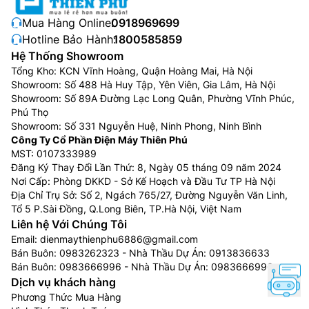
Mua Hàng Online:
0918969699
Hotline Bảo Hành:
1800585859
Hệ Thống Showroom
Tổng Kho: KCN Vĩnh Hoàng, Quận Hoàng Mai, Hà Nội
Showroom: Số 488 Hà Huy Tập, Yên Viên, Gia Lâm, Hà Nội
Showroom: Số 89A Đường Lạc Long Quân, Phường Vĩnh Phúc,
Phú Thọ
Showroom: Số 331 Nguyễn Huệ, Ninh Phong, Ninh Bình
Công Ty Cổ Phần Điện Máy Thiên Phú
MST: 0107333989
Đăng Ký Thay Đổi Lần Thứ: 8, Ngày 05 tháng 09 năm 2024
Nơi Cấp: Phòng DKKD - Sở Kế Hoạch và Đầu Tư TP Hà Nội
Địa Chỉ Trụ Sở: Số 2, Ngách 765/27, Đường Nguyễn Văn Linh,
Tổ 5 P.Sài Đồng, Q.Long Biên, TP.Hà Nội, Việt Nam
Liên hệ Với Chúng Tôi
Email:
dienmaythienphu6886@gmail.com
Bán Buôn:
0983262323
- Nhà Thầu Dự Án:
0913836633
Bán Buôn:
0983666996
- Nhà Thầu Dự Án:
0983666996
Dịch vụ khách hàng
Phương Thức Mua Hàng