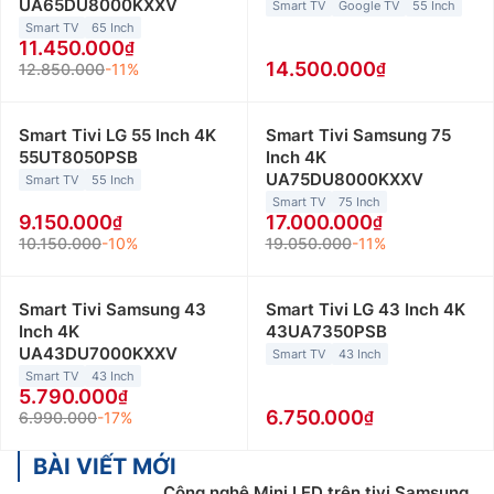
UA65DU8000KXXV
Smart TV
Google TV
55 Inch
Smart TV
65 Inch
11.450.000
14.500.000
12.850.000
-11%
Smart Tivi LG 55 Inch 4K
Smart Tivi Samsung 75
55UT8050PSB
Inch 4K
UA75DU8000KXXV
Smart TV
55 Inch
Smart TV
75 Inch
9.150.000
17.000.000
10.150.000
-10%
19.050.000
-11%
Smart Tivi Samsung 43
Smart Tivi LG 43 Inch 4K
Inch 4K
43UA7350PSB
UA43DU7000KXXV
Smart TV
43 Inch
Smart TV
43 Inch
5.790.000
6.750.000
6.990.000
-17%
BÀI VIẾT MỚI
Công nghệ Mini LED trên tivi Samsung