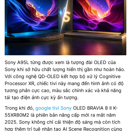
Sony A95L từng được xem là tượng đài OLED của
Sony khi sở hữu chất lượng hiển thị gần như hoàn hảo.
Với công nghệ QD-OLED kết hợp bộ xử lý Cognitive
Processor XR, chiếc tivi này mang đến hình ảnh có độ
tương phản cực cao, màu sắc chính xác và khả năng
tái tạo điện ảnh cực kỳ ấn tượng.
Trong khi đó,
google tivi Sony
OLED BRAVIA 8 II K-
55XR80M2 là phiên bản nâng cấp mới ra mắt năm
2025. Sony không chỉ cải thiện độ sáng mà còn tích
hợp thêm trí tuệ nhân tạo AI Scene Recognition cùng