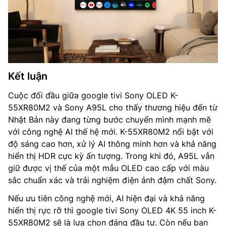
Kết luận
Cuộc đối đầu giữa google tivi Sony OLED K-
55XR80M2 và Sony A95L cho thấy thương hiệu đến từ
Nhật Bản này đang từng bước chuyển mình mạnh mẽ
với công nghệ AI thế hệ mới. K-55XR80M2 nổi bật với
độ sáng cao hơn, xử lý AI thông minh hơn và khả năng
hiển thị HDR cực kỳ ấn tượng. Trong khi đó, A95L vẫn
giữ được vị thế của một mẫu OLED cao cấp với màu
sắc chuẩn xác và trải nghiệm điện ảnh đậm chất Sony.
Nếu ưu tiên công nghệ mới, AI hiện đại và khả năng
hiển thị rực rỡ thì google tivi Sony OLED 4K 55 inch K-
55XR80M2 sẽ là lựa chọn đáng đầu tư. Còn nếu bạn