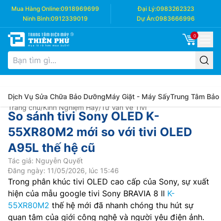
Mua Hàng Online:
0918969699
Đại Lý:
0983262323
Ninh Bình:
0912339019
Dự Án:
0983666996
0
Dịch Vụ Sửa Chữa Bảo Dưỡng
Máy Giặt - Máy Sấy
Trung Tâm Bảo
Trang chủ
/
Kinh Nghiệm Hay
/
Tư Vấn về Tivi
So sánh tivi Sony OLED K-
55XR80M2 mới so với tivi OLED
A95L thế hệ cũ
Tác giả: Nguyễn Quyết
Đăng ngày: 11/05/2026, lúc 15:46
Trong phân khúc tivi OLED cao cấp của Sony, sự xuất
hiện của mẫu google tivi Sony BRAVIA 8 II
K-
55XR80M2
thế hệ mới đã nhanh chóng thu hút sự
quan tâm của giới công nghệ và người yêu điện ảnh.