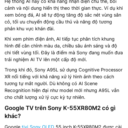
Hệ thống AI này có khả năng nhận diện chủ thể, bối
cảnh và nội dung hiển thị theo thời gian thực. Ví dụ khi
xem bóng đá, AI sẽ tự động tăng độ sắc nét vùng sân
cỏ, tối ưu chuyển động cầu thủ và nâng độ tương
phản khu vực khán đài.
Khi xem phim điện ảnh, AI tiếp tục phân tích khung
hình để cân chỉnh màu da, chiều sâu ánh sáng và độ
chi tiết vùng tối. Đây là điểm mà Sony đang muốn đưa
trải nghiệm AI TV lên một cấp độ mới.
Trong khi đó, Sony A95L sử dụng Cognitive Processor
XR nổi tiếng với khả năng xử lý hình ảnh theo cách
tương tự mắt người. Dù không có AI Scene
Recognition hiện đại như model mới nhưng A95L vẫn
cho chất lượng xử lý cực kỳ tự nhiên.
Google TV trên Sony K-55XR80M2 có gì
khác?
Google
tivi Sony OLED
55 inch K-55XR80M2 được cài