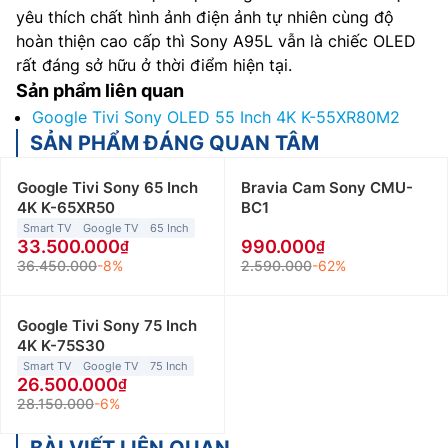
yêu thích chất hình ảnh điện ảnh tự nhiên cùng độ
hoàn thiện cao cấp thì Sony A95L vẫn là chiếc OLED
rất đáng sở hữu ở thời điểm hiện tại.
Sản phẩm liên quan
Google Tivi Sony OLED 55 Inch 4K K-55XR80M2
SẢN PHẨM ĐÁNG QUAN TÂM
Google Tivi Sony 65 Inch
Bravia Cam Sony CMU-
4K K-65XR50
BC1
Smart TV
Google TV
65 Inch
33.500.000
990.000
36.450.000
-8%
2.590.000
-62%
Google Tivi Sony 75 Inch
4K K-75S30
Smart TV
Google TV
75 Inch
26.500.000
28.150.000
-6%
BÀI VIẾT LIÊN QUAN