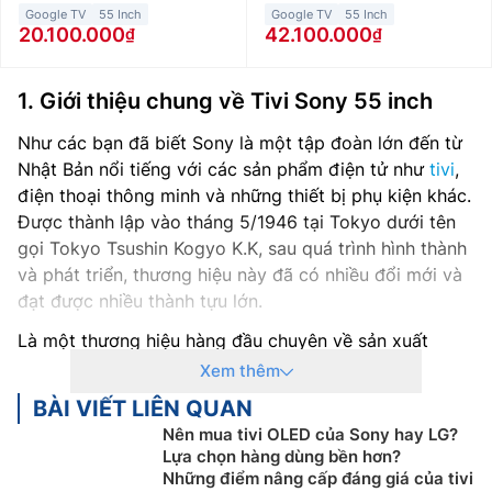
Google TV
55 Inch
Google TV
55 Inch
20.100.000
42.100.000
1. Giới thiệu chung về
Tivi Sony 55 inch
Như các bạn đã biết Sony là một tập đoàn lớn đến từ
Nhật Bản nổi tiếng với các sản phẩm điện tử như
tivi
,
điện thoại thông minh và những thiết bị phụ kiện khác.
Được thành lập vào tháng 5/1946 tại Tokyo dưới tên
gọi Tokyo Tsushin Kogyo K.K, sau quá trình hình thành
và phát triển, thương hiệu này đã có nhiều đổi mới và
đạt được nhiều thành tựu lớn.
Là một thương hiệu hàng đầu chuyên về sản xuất
smart tivi
, Sony luôn mang đến cho người dùng những
Xem thêm
sản phẩm tivi thông minh với chất lượng tốt nhất.
BÀI VIẾT LIÊN QUAN
Đến ngày nay, Sony đã đạt được những thành công
Nên mua tivi OLED của Sony hay LG?
Lựa chọn hàng dùng bền hơn?
nhất định. Hãng luôn thể hiện được chất riêng một
Những điểm nâng cấp đáng giá của tivi
cách mạnh mẽ và ấn tượng. Điển hình cho điều này là