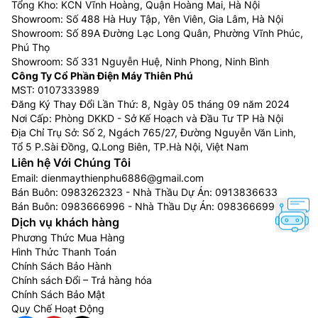
với lớp đèn LED để phát sáng các điểm ảnh trên
Tổng Kho: KCN Vĩnh Hoàng, Quận Hoàng Mai, Hà Nội
tấm nền cho ra chất lượng hình ảnh chi tiết hơn
Showroom: Số 488 Hà Huy Tập, Yên Viên, Gia Lâm, Hà Nội
Showroom: Số 89A Đường Lạc Long Quân, Phường Vĩnh Phúc,
màn hình LCD
Phú Thọ
Tivi Sony Full Array LED 4K:
Sử dụng công nghệ
Showroom: Số 331 Nguyễn Huệ, Ninh Phong, Ninh Bình
làm mờ cục bộ (Local Dimming), sẽ tự động
Công Ty Cổ Phần Điện Máy Thiên Phú
bật/tắt từng vùng LED độc lập theo hình ảnh. Tivi
MST: 0107333989
nhờ đó mà có khả năng hiển thị độ sáng tốt hơn,
Đăng Ký Thay Đổi Lần Thứ: 8, Ngày 05 tháng 09 năm 2024
Nơi Cấp: Phòng DKKD - Sở Kế Hoạch và Đầu Tư TP Hà Nội
màu đen sâu thẳm hơn và mang lại cảm giác chân
Địa Chỉ Trụ Sở: Số 2, Ngách 765/27, Đường Nguyễn Văn Linh,
thực hơn
Tổ 5 P.Sài Đồng, Q.Long Biên, TP.Hà Nội, Việt Nam
Tivi Sony Mini LED 4K:
Là công nghệ cải tiến từ
Liên hệ Với Chúng Tôi
công nghệ đèn nền LED tích hợp trên màn hình
Email:
dienmaythienphu6886@gmail.com
LCD, nó sử dụng những chiếc đèn Mini LED siêu
Bán Buôn:
0983262323
- Nhà Thầu Dự Án:
0913836633
nhỏ (kích thước nhỏ hơn nhiều so với đèn LED tiêu
Bán Buôn:
0983666996
- Nhà Thầu Dự Án:
0983666996
Dịch vụ khách hàng
chuẩn) chiếu ánh sáng qua những điểm ảnh không
Phương Thức Mua Hàng
tự phát sáng trên màn hình để hiển thị các nội
Hình Thức Thanh Toán
dung cho bạn thưởng thức.
Chính Sách Bảo Hành
Tivi Sony OLED 4K:
Đây là dòng smart tivi cao
Chính sách Đổi – Trả hàng hóa
cấp nhất của Sony, được sử dụng các diode phát
Chính Sách Bảo Mật
sáng hữu cơ, với ưu điểm thiết kế màn hình siêu
Quy Chế Hoạt Động