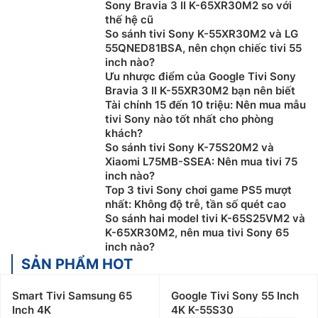
Sony Bravia 3 II K-65XR30M2 so với
các dòng
tivi OLED
với màn hình siêu mỏng, thiết kế
thế hệ cũ
tinh tế và hiện đại.
So sánh tivi Sony K-55XR30M2 và LG
55QNED81BSA, nên chọn chiếc tivi 55
Các sản phẩm
Tivi Sony 55 inch
thường được sản
inch nào?
xuất tại Malaysia, cùng chế độ bảo hành chính hãng
Ưu nhược điểm của Google Tivi Sony
24 tháng cho toàn bộ sản phẩm và 12 tháng cho điều
Bravia 3 II K-55XR30M2 bạn nên biết
Tài chính 15 đến 10 triệu: Nên mua mẫu
khiển từ xa.
tivi Sony nào tốt nhất cho phòng
2. Đặc điểm nổi bật của
Tivi Sony 55 inch
khách?
So sánh tivi Sony K-75S20M2 và
Chất lượng hình ảnh vượt trội:
Một trong những ưu
Xiaomi L75MB-SSEA: Nên mua tivi 75
inch nào?
điểm lớn nhất của
tivi Sony
chính là chất lượng hình
Top 3 tivi Sony chơi game PS5 mượt
ảnh xuất sắc. Công nghệ hình ảnh 4K HDR của Sony
nhất: Không độ trễ, tần số quét cao
giúp tái tạo màu sắc chân thực và độ tương phản đỉnh
So sánh hai model tivi K-65S25VM2 và
cao. Điều này mang lại trải nghiệm xem phim và chơi
K-65XR30M2, nên mua tivi Sony 65
game sống động, như bạn đang ở trong thế giới ảo.
inch nào?
SẢN PHẨM HOT
Sử dụng hệ điều hành Android TV thông minh:
smart
tivi Sony
sử dụng hệ điều hành Android TV, mang lại
Smart Tivi Samsung 65
Google Tivi Sony 55 Inch
trải nghiệm người dùng mượt mà và dễ sử dụng. Với
Inch 4K
4K K-55S30