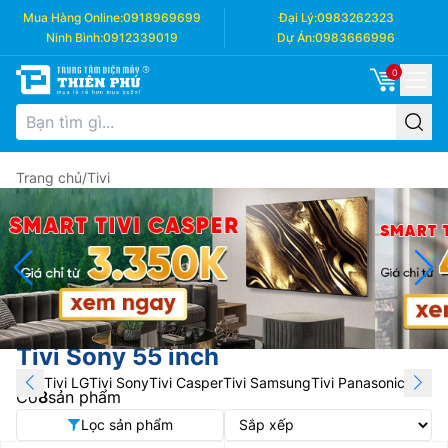
Mua Hàng Online:
0918969699
Đại Lý:
0983262323
Ninh Bình:
0912339019
Dự Án:
0983666996
0
Trang chủ
/
Tivi
Tivi Sony 55 inch
Tivi LG
Tivi Sony
Tivi Casper
Tivi Samsung
Tivi Panasonic
Tivi T
Có
8
sản phẩm
Lọc sản phẩm