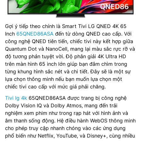
Gợi ý tiếp theo chính là Smart Tivi LG QNED 4K 65
Inch
65QNED86ASA
đến từ dòng QNED cao cấp. Với
công nghệ QNED tiên tiến, chiếc tivi này kết hợp giữa
Quantum Dot và NanoCell, mang lại màu sắc rực rỡ và
độ tương phản tuyệt vời. Độ phân giải 4K Ultra HD
trên màn hình 65 inch lớn giúp bạn đắm chìm trong
từng khung hình sắc nét và chi tiết. Đây sẽ là một sự
lựa chọn thông minh nếu bạn muốn lựa chọn một
chiếc tivi cao cấp với mức giá phải chăng.
Tivi lg 4k
65QNED86ASA được trang bị công nghệ
Dolby Vision IQ và Dolby Atmos, mang đến trải
nghiệm xem phim như trong rạp hát với hình ảnh và
âm thanh sống động. Hệ điều hành WebOS thông minh
cho phép truy cập nhanh chóng vào các ứng dụng
phổ biến như Netflix, YouTube, và Disney+, cùng nhiều