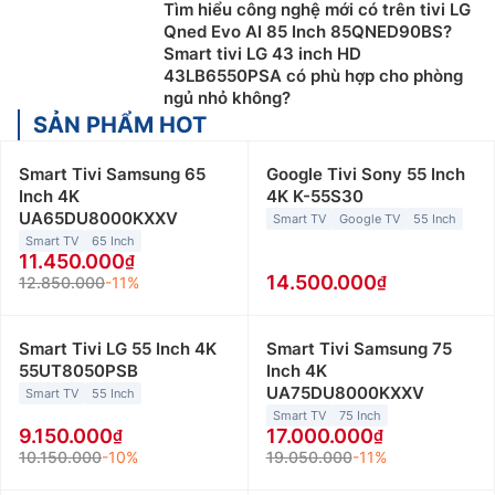
Tìm hiểu công nghệ mới có trên tivi LG
Qned Evo AI 85 Inch 85QNED90BS?
Smart tivi LG 43 inch HD
43LB6550PSA có phù hợp cho phòng
ngủ nhỏ không?
SẢN PHẨM HOT
Smart Tivi Samsung 65
Google Tivi Sony 55 Inch
Inch 4K
4K K-55S30
UA65DU8000KXXV
Smart TV
Google TV
55 Inch
Smart TV
65 Inch
11.450.000
14.500.000
12.850.000
-11%
Smart Tivi LG 55 Inch 4K
Smart Tivi Samsung 75
55UT8050PSB
Inch 4K
UA75DU8000KXXV
Smart TV
55 Inch
Smart TV
75 Inch
9.150.000
17.000.000
10.150.000
-10%
19.050.000
-11%