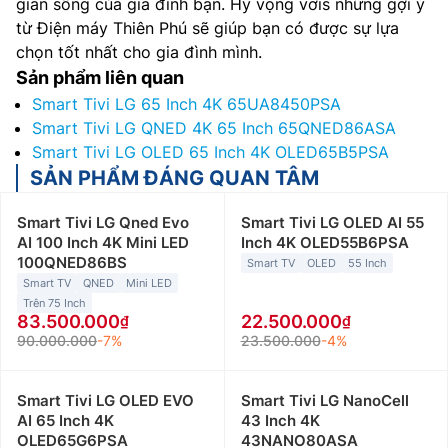
gian sống của gia đình bạn. Hy vọng vơis những gợi ý
từ Điện máy Thiên Phú sẽ giúp bạn có được sự lựa
chọn tốt nhất cho gia đình mình.
Sản phẩm liên quan
Smart Tivi LG 65 Inch 4K 65UA8450PSA
Smart Tivi LG QNED 4K 65 Inch 65QNED86ASA
Smart Tivi LG OLED 65 Inch 4K OLED65B5PSA
SẢN PHẨM ĐÁNG QUAN TÂM
Smart Tivi LG Qned Evo
Smart Tivi LG OLED AI 55
AI 100 Inch 4K Mini LED
Inch 4K OLED55B6PSA
100QNED86BS
Smart TV
OLED
55 Inch
Smart TV
QNED
Mini LED
Trên 75 Inch
83.500.000
22.500.000
90.000.000
-7%
23.500.000
-4%
Smart Tivi LG OLED EVO
Smart Tivi LG NanoCell
AI 65 Inch 4K
43 Inch 4K
OLED65G6PSA
43NANO80ASA