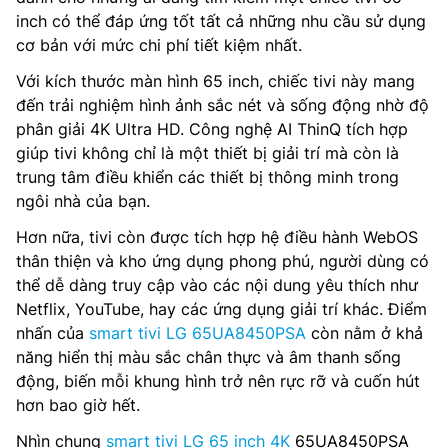
inch có thể đáp ứng tốt tất cả những nhu cầu sử dụng
cơ bản với mức chi phí tiết kiệm nhất.
Với kích thước màn hình 65 inch, chiếc tivi này mang
đến trải nghiệm hình ảnh sắc nét và sống động nhờ độ
phân giải 4K Ultra HD. Công nghệ AI ThinQ tích hợp
giúp tivi không chỉ là một thiết bị giải trí mà còn là
trung tâm điều khiển các thiết bị thông minh trong
ngôi nhà của bạn.
Hơn nữa, tivi còn được tích hợp hệ điều hành WebOS
thân thiện và kho ứng dụng phong phú, người dùng có
thể dễ dàng truy cập vào các nội dung yêu thích như
Netflix, YouTube, hay các ứng dụng giải trí khác. Điểm
nhấn của
smart tivi LG 65UA8450PSA
còn nằm ở khả
năng hiển thị màu sắc chân thực và âm thanh sống
động, biến mỗi khung hình trở nên rực rỡ và cuốn hút
hơn bao giờ hết.
Nhìn chung
smart tivi LG 65 inch 4K
65UA8450PSA