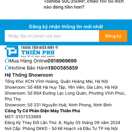
Toshiba 50C350RP, chiếc tivi 50 inch
nào đáng tiền hơn?
Đăng ký nhận thông tin mới nhất
Đăng ký
Mua Hàng Online:
0918969699
Hotline Bảo Hành:
1800585859
Hệ Thống Showroom
Tổng Kho: KCN Vĩnh Hoàng, Quận Hoàng Mai, Hà Nội
Showroom: Số 488 Hà Huy Tập, Yên Viên, Gia Lâm, Hà Nội
Showroom: Số 89A Đường Lạc Long Quân, Phường Vĩnh Phúc,
Phú Thọ
Showroom: Số 331 Nguyễn Huệ, Ninh Phong, Ninh Bình
Công Ty Cổ Phần Điện Máy Thiên Phú
MST: 0107333989
Đăng Ký Thay Đổi Lần Thứ: 8, Ngày 05 tháng 09 năm 2024
Nơi Cấp: Phòng DKKD - Sở Kế Hoạch và Đầu Tư TP Hà Nội