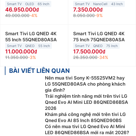
Smart TV
OLED
65 Inch
Smart TV
NanoCell
43 Inch
46.950.000
7.350.000
49.000.000
-4%
8.050.000
-9%
Smart Tivi LG QNED 4K
Smart Tivi LG QNED 4K
55 Inch 55QNED80ASA
75 Inch 75QNED80ASA
Smart TV
QNED
55 Inch
Smart TV
QNED
75 Inch
11.000.000
17.500.000
11.350.000
-3%
26.350.000
-34%
BÀI VIẾT LIÊN QUAN
Nên mua tivi Sony K-55S25VM2 hay
LG 55QNED80ASA cho phòng khách
gia đình?
Trải nghiệm tính năng mới trên tivi LG
Qned Evo AI Mini LED 86QNED86BSA
2026
Khám phá công nghệ mới trên tivi LG
Qned Evo AI 85 Inch 85QNED90BS
Có nên mua tivi LG Qned Evo AI Mini
LED 86QNED86BSA mới ra mắt 2026?