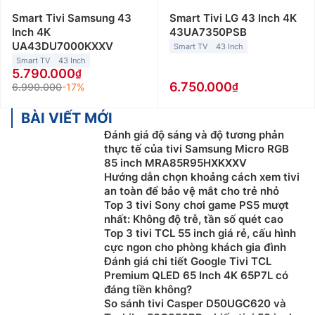
Smart Tivi Samsung 43
Smart Tivi LG 43 Inch 4K
Inch 4K
43UA7350PSB
UA43DU7000KXXV
Smart TV
43 Inch
Smart TV
43 Inch
5.790.000
6.750.000
6.990.000
-17%
BÀI VIẾT MỚI
Đánh giá độ sáng và độ tương phản
thực tế của tivi Samsung Micro RGB
85 inch MRA85R95HXKXXV
Hướng dẫn chọn khoảng cách xem tivi
an toàn để bảo vệ mắt cho trẻ nhỏ
Top 3 tivi Sony chơi game PS5 mượt
nhất: Không độ trễ, tần số quét cao
Top 3 tivi TCL 55 inch giá rẻ, cấu hình
cực ngon cho phòng khách gia đình
Đánh giá chi tiết Google Tivi TCL
Premium QLED 65 Inch 4K 65P7L có
đáng tiền không?
So sánh tivi Casper D50UGC620 và