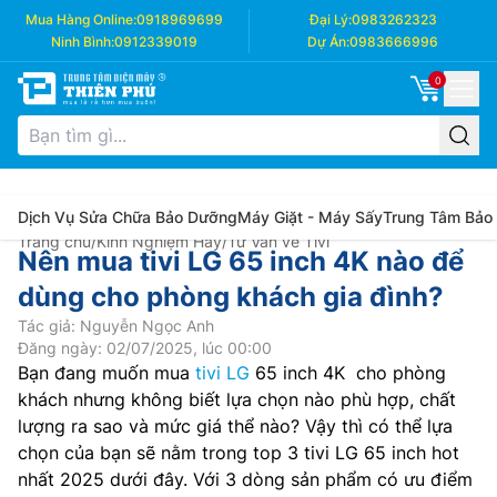
Mua Hàng Online:
0918969699
Đại Lý:
0983262323
Ninh Bình:
0912339019
Dự Án:
0983666996
0
Dịch Vụ Sửa Chữa Bảo Dưỡng
Máy Giặt - Máy Sấy
Trung Tâm Bảo
Trang chủ
/
Kinh Nghiệm Hay
/
Tư Vấn về Tivi
Nên mua tivi LG 65 inch 4K nào để
dùng cho phòng khách gia đình?
Tác giả: Nguyễn Ngọc Anh
Đăng ngày: 02/07/2025, lúc 00:00
Bạn đang muốn mua
tivi LG
65 inch 4K cho phòng
khách nhưng không biết lựa chọn nào phù hợp, chất
lượng ra sao và mức giá thể nào? Vậy thì có thể lựa
chọn của bạn sẽ nằm trong top 3 tivi LG 65 inch hot
nhất 2025 dưới đây. Với 3 dòng sản phẩm có ưu điểm