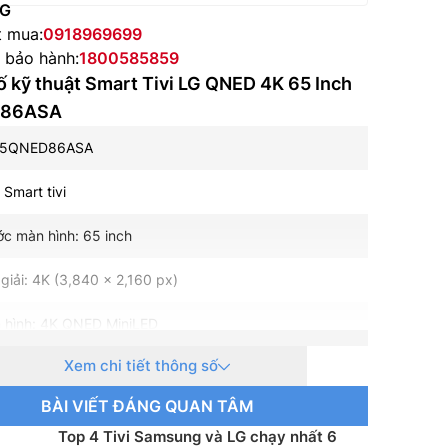
NG
t mua:
0918969699
e bảo hành:
1800585859
 kỹ thuật Smart Tivi LG QNED 4K 65 Inch
D86ASA
 65QNED86ASA
: Smart tivi
ớc màn hình: 65 inch
giải: 4K (3,840 x 2,160 px)
 hình: 4K QNED MiniLED
Xem chi tiết thông số
 nền: Mini LED
BÀI VIẾT ĐÁNG QUAN TÂM
uét: 120Hz Cơ bản
Top 4 Tivi Samsung và LG chạy nhất 6