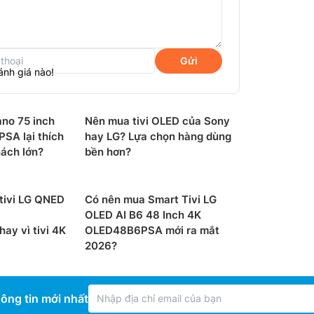
Khối lượ
Nhà sản 
Gửi
ánh giá nào!
Xuất xứ:
Năm ra 
ano 75 inch
Nên mua tivi OLED của Sony
SA lại thích
hay LG? Lựa chọn hàng dùng
ách lớn?
bền hơn?
tivi LG QNED
Có nên mua Smart Tivi LG
OLED AI B6 48 Inch 4K
y vì tivi 4K
OLED48B6PSA mới ra mắt
2026?
điều hành webOS 25 tích hợp kho ứng dụng
cam kết duy trì nâng cấp hệ điều hành cho
ông tin mới nhất
g, công nghệ mới được tiếp cận người dùng.