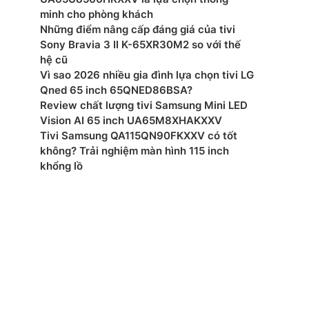
minh cho phòng khách
Những điểm nâng cấp đáng giá của tivi
 thụ nguồn (chế độ chờ): 0.5 W
Sony Bravia 3 II K-65XR30M2 so với thế
hệ cũ
 Wifi 6, Bluetooth, HDMI, USB, Anynet+ (HDMI-CEC),
 (LAN), HDMI Audio Return Channel, HDMI (High
Vì sao 2026 nhiều gia đình lựa chọn tivi LG
e), RF In (Terrestrial / Cable input)
Qned 65 inch 65QNED86BSA?
Review chất lượng tivi Samsung Mini LED
ển từ xa: MR25
Vision AI 65 inch UA65M8XHAKXXV
Tivi Samsung QA115QN90FKXXV có tốt
ớc đóng gói (RxCxD): 1600 x 970 x 203 mm
không? Trải nghiệm màn hình 115 inch
khổng lồ
ợng đóng gói: 33.6 kg
ớc tivi có chân đế (RxCxD): 1456 x 909/869 x 285
ợng tivi có chân đế: 26.3 kg
ớc không chân, treo tường (RxCxD): 1456 x 840 x