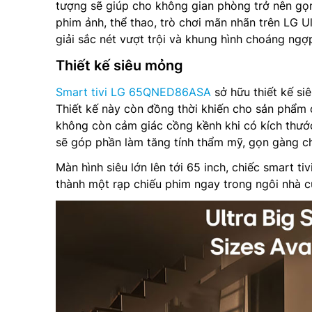
tượng sẽ giúp cho không gian phòng trở nên gọn
phim ảnh, thể thao, trò chơi mãn nhãn trên LG U
giải sắc nét vượt trội và khung hình choáng ngợ
Thiết kế siêu mỏng
Smart tivi LG 65QNED86ASA
sở hữu thiết kế si
Thiết kế này còn đồng thời khiến cho sản phẩm 
không còn cảm giác cồng kềnh khi có kích thước
sẽ góp phần làm tăng tính thẩm mỹ, gọn gàng c
Màn hình siêu lớn lên tới 65 inch, chiếc smart
thành một rạp chiếu phim ngay trong ngôi nhà c