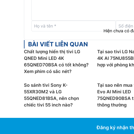
Hiện chưa có đ
BÀI VIẾT LIÊN QUAN
Chất lượng hiển thị tivi LG
Tại sao tivi LG N
QNED Mini LED 4K
4K AI 75NU855BP
65QNED70BSA có tốt không?
hợp với phòng kh
Xem phim có sắc nét?
So sánh tivi Sony K-
Tại sao nên mua 
55XR30M2 và LG
Evo AI Mini LED
55QNED81BSA, nên chọn
75QNED90BSA tha
Hệ điều hành webOS 25
chiếc tivi 55 inch nào?
thông thường
Tivi LG 4K 65QNED86ASA được cài đặt sẵn hệ 
giải trí và đa dạng các tiện ích đi kèm. LG còn 
Đăng ký nhận th
sản phẩm trong 5 năm liên tiếp để các tính năn