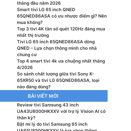
h Frame Rate): 4K 120 fps (HDMI)
tháng đầu năm 2026
Smart tivi LG 65 inch QNED
trò chơi tức thì VRR: Có (lên tới 144Hz)
65QNED86ASA có ưu nhược điểm gì? Nên
mua không?
hành – Giao diện: WebOS 25
Top 3 tivi 4K tần số quét 120Hz đáng mua
nhất thị trường
: AI alpha 8 Gen2
Tivi LG 65 inch 65QNED86ASA dòng
QNED – Lựa chọn thông minh cho nhà
g suất loa: 20 W
chung cư
Top 4 smart tivi 4k ưa chuộng nhất tháng
 loa: 2.0 Kênh
4/2026
So sánh chất lượng giữa tivi Sony K-
: α8 AI Sound Pro (Virtual 9.1.2 Up-mix)
65XR50 và tivi LG 65QNED86ASA, loại
nào đáng dùng?
 bằng giọng nói: Có
BÀI VIẾT MỚI
Review tivi Samsung 43 inch
màn hình: Google Cast™, Apple AirPlay 2
UA43U8000HKXXV với trợ lý Vision AI có
thần kỳ?
hanh Kỹ thuật số: DVB-T2 (*VN: DVB-T2C)
Bật mí lý do tivi Samsung 65 inch
UA65U8500HKXXV là lựa chọn thông
ấp điện: AC 200~240V 50-60Hz