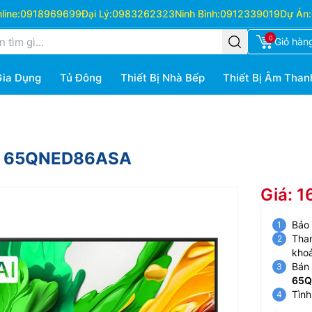
ine:
0918969699
Đại Lý:
0983262323
Ninh Bình:
0912339019
Dự Án:
0
Giỏ hàn
Gia Dụng
Tủ Đông
Thiết Bị Nhà Bếp
Thiết Bị Âm Than
ch 65QNED86ASA
Giá: 
Bảo
Than
kho
Bán 
65Q
Tình