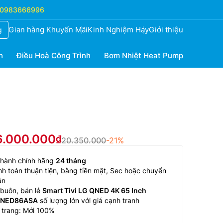
0983666996
Gian hàng Khuyến Mãi
Kinh Nghiệm Hay
Giới thiệu
g
h
Điều Hoà Công Trình
Bơm Nhiệt Heat Pump
16.000.000
20.350.000
-21%
 hành chính hãng
24 tháng
h toán thuận tiện, bằng tiền mặt, Sec hoặc chuyển
ản
buôn, bán lẻ
Smart Tivi LG QNED 4K 65 Inch
NED86ASA
số lượng lớn với giá cạnh tranh
 trang: Mới 100%