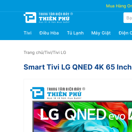
Mua Hàng Onl
Tivi
Điều Hòa
Tủ Lạnh
Máy Giặt
Điện 
Trang chủ
/
Tivi
/
Tivi LG
Smart Tivi LG QNED 4K 65 In