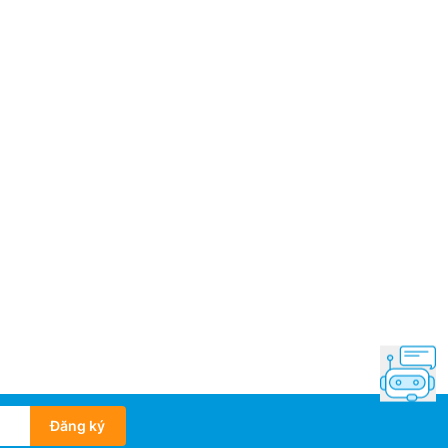
ng không chân: 22.5 kg
xuất: LG
 –
mắt: 2025
Đăng ký