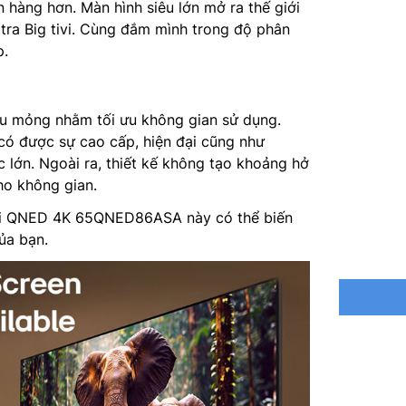
 hàng hơn. Màn hình siêu lớn mở ra thế giới
HFR (Hig
ltra Big tivi. Cùng đắm mình trong độ phân
Phản hồi 
p.
Hệ điều 
êu mỏng nhằm tối ưu không gian sử dụng.
Bộ xử lý
có được sự cao cấp, hiện đại cũng như
 lớn. Ngoài ra, thiết kế không tạo khoảng hở
Tổng côn
ho không gian.
Hệ thống
 tivi QNED 4K 65QNED86ASA này có thể biến
ủa bạn.
AI Sound
Tìm kiếm
Chia sẻ 
Truyền t
Nguồn c