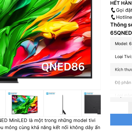
HẾT HÀ
Gọi đặ
Hotlin
Thông số
65QNE
Model:
Loại Tivi
Kích thư
Độ phân 
Loại màn
Loại đèn
NED MiniLED là một trong những model tivi
Tần số q
iêu mỏng cùng khả năng kết nối không dây ấn