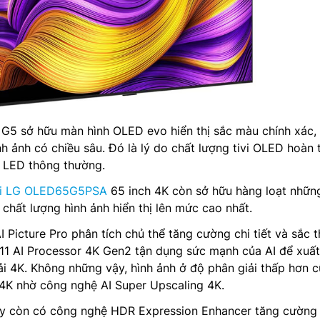
 sở hữu màn hình OLED evo hiển thị sắc màu chính xác,
h ảnh có chiều sâu. Đó là lý do chất lượng tivi OLED hoàn 
i LED thông thường.
ivi LG OLED65G5PSA
65 inch 4K còn sở hữu hàng loạt nhữn
 chất lượng hình ảnh hiển thị lên mức cao nhất.
 Picture Pro phân tích chủ thể tăng cường chi tiết và sắc t
 α11 AI Processor 4K Gen2 tận dụng sức mạnh của AI để xuấ
ải 4K. Không những vậy, hình ảnh ở độ phân giải thấp hơn 
 4K nhờ công nghệ AI Super Upscaling 4K.
y còn có công nghệ HDR Expression Enhancer tăng cường