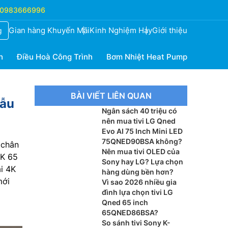
0983666996
Gian hàng Khuyến Mãi
Kinh Nghiệm Hay
Giới thiệu
g
h
Điều Hoà Công Trình
Bơm Nhiệt Heat Pump
BÀI VIẾT LIÊN QUAN
mẫu
Ngân sách 40 triệu có
nên mua tivi LG Qned
Evo AI 75 Inch Mini LED
75QNED90BSA không?
 chân
Nên mua tivi OLED của
4K 65
Sony hay LG? Lựa chọn
ải 4K
hàng dùng bền hơn?
mới
Vì sao 2026 nhiều gia
đình lựa chọn tivi LG
Qned 65 inch
65QNED86BSA?
So sánh tivi Sony K-