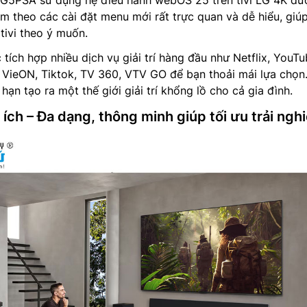
G5PSA sử dụng hệ điều hành webOS 25 trên tivi LG 4K đư
m theo các cài đặt menu mới rất trực quan và dễ hiểu, giú
tivi theo ý muốn.
 tích hợp nhiều dịch vụ giải trí hàng đầu như Netflix, YouTu
, VieON, Tiktok, TV 360, VTV GO để bạn thoải mái lựa chọn
 hạn tạo ra một thế giới giải trí khổng lồ cho cả gia đình.
n ích – Đa dạng, thông minh giúp tối ưu trải ngh