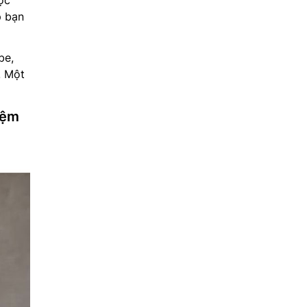
ợc
p bạn
be,
. Một
iệm