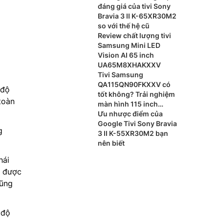
đáng giá của tivi Sony
Bravia 3 II K-65XR30M2
so với thế hệ cũ
Review chất lượng tivi
Samsung Mini LED
Vision AI 65 inch
UA65M8XHAKXXV
Tivi Samsung
QA115QN90FKXXV có
 độ
tốt không? Trải nghiệm
toàn
màn hình 115 inch
khổng lồ
Ưu nhược điểm của
Google Tivi Sony Bravia
g
3 II K-55XR30M2 bạn
nên biết
hái
t được
cũng
 độ