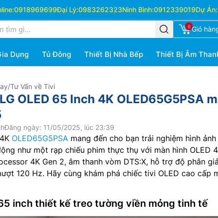
ine:
0918969699
Đại Lý:
0983262323
Ninh Bình:
0912339019
Dự Án:
0
Giỏ hàn
Gia Dụng
Tủ Đông
Thiết Bị Nhà Bếp
Thiết Bị Âm Than
Hay
/
Tư Vấn về Tivi
i LG OLED 65 Inch 4K OLED65G5PSA 
5
nh
Đăng ngày: 11/05/2025, lúc 23:39
 4K
OLED65G5PSA
mang đến cho bạn trải nghiệm hình ảnh
động như một rạp chiếu phim thực thụ với màn hình OLED 
 Processor 4K Gen 2, âm thanh vòm DTS:X, hỗ trợ độ phân gi
 mượt 120 Hz. Hãy cùng khám phá chiếc tivi OLED cao cấp 
 65 inch thiết kế treo tường viền mỏng tinh tế