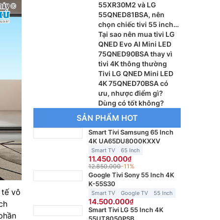
55XR30M2 và LG
55QNED81BSA, nên
chọn chiếc tivi 55 inch
nào?
Tại sao nên mua tivi LG
QNED Evo AI Mini LED
75QNED90BSA thay vì
tivi 4K thông thường
Tivi LG QNED Mini LED
4K 75QNED70BSA có
ưu, nhược điểm gì?
Dùng có tốt không?
SẢN PHẨM HOT
Smart Tivi Samsung 65 Inch
4K UA65DU8000KXXV
Smart TV
65 Inch
11.450.000
12.850.000
-11%
Google Tivi Sony 55 Inch 4K
K-55S30
 tế vô
Smart TV
Google TV
55 Inch
14.500.000
ch
Smart Tivi LG 55 Inch 4K
 phần
55UT8050PSB