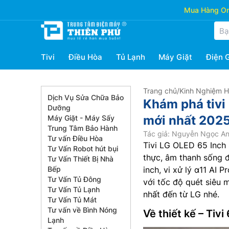
Mua Hàng Onl
Tivi
Điều Hòa
Tủ Lạnh
Máy Giặt
Điện 
Trang chủ
/
Kinh Nghiệm 
Dịch Vụ Sửa Chữa Bảo
Khám phá tiv
Dưỡng
mới nhất 202
Máy Giặt - Máy Sấy
Trung Tâm Bảo Hành
Tác giả: Nguyễn Ngọc A
Tư vấn Điều Hòa
Tivi LG OLED 65 Inch
Tư Vấn Robot hút bụi
thực, âm thanh sống 
Tư Vấn Thiết Bị Nhà
Bếp
inch, vi xử lý α11 AI
Tư Vấn Tủ Đông
với tốc độ quét siêu
Tư Vấn Tủ Lạnh
nhất đến từ LG nhé.
Tư Vấn Tủ Mát
Tư vấn về Bình Nóng
Về thiết kế – Tivi
Lạnh