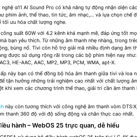
 nghệ α11 AI Sound Pro có khả năng tự động nhận diện các
ư phim ảnh, thể thao, tin tức, âm nhạc,… và lựa chọn chế 
 tối ưu hóa chất lượng nghe.
 công suất 60W với 4.2 kênh khá mạnh mẽ, đáp ứng tốt mọi
mà bạn yêu thích. Từ những âm thanh nhẹ nhàng, trong trẻ
ng, bùng nổ. Tivi còn hỗ trợ giải mã nhiều định dạng âm t
ng được sử dụng rộng rãi trong các bộ phim hiện nay như:
 EAC3, HE-AAC, AAC, MP2, MP3, PCM, WMA, apt-X.
 cấp này bạn có thể đồng bộ hóa âm thanh giữa tivi và loa 
ể tận hưởng những trải nghiệm cao nhất với chất lượng â
ệt khi xem các chương trình thể thao, giải trí cần âm thanh
ch
này còn tương thích với công nghệ âm thanh vòm DTS:X
âm thanh 360 độ với độ sống động và chân thực cao nhất.
 điều hành – WebOS 25 trực quan, dễ hiểu