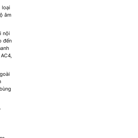
 loại
độ âm
 nội
o đến
hanh
 AC4,
ngoài
m
 bùng
,