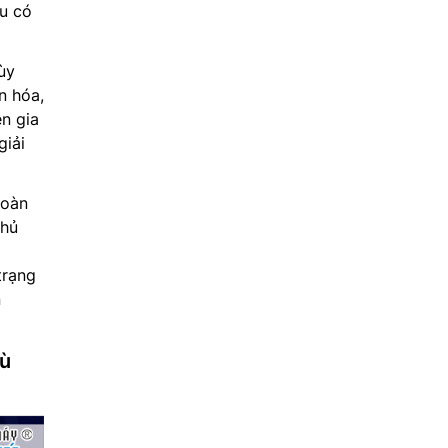
u có
ùy
n hóa,
ên gia
giải
toàn
thủ
trạng
n
hù