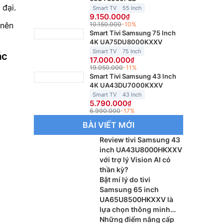
 đại.
Smart TV
55 Inch
9.150.000
 nên
10.150.000
-10%
Smart Tivi Samsung 75 Inch
4K UA75DU8000KXXV
Smart TV
75 Inch
ác
17.000.000
19.050.000
-11%
Smart Tivi Samsung 43 Inch
4K UA43DU7000KXXV
Smart TV
43 Inch
5.790.000
6.990.000
-17%
BÀI VIẾT MỚI
Review tivi Samsung 43
inch UA43U8000HKXXV
với trợ lý Vision AI có
thần kỳ?
Bật mí lý do tivi
Samsung 65 inch
UA65U8500HKXXV là
lựa chọn thông minh
cho phòng khách
Những điểm nâng cấp