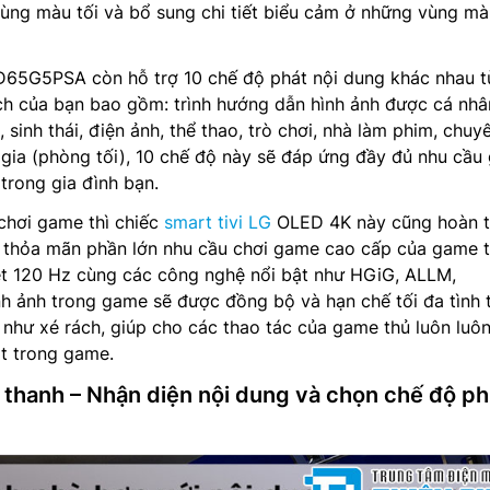
ùng màu tối và bổ sung chi tiết biểu cảm ở những vùng mà
65G5PSA còn hỗ trợ 10 chế độ phát nội dung khác nhau t
ch của bạn bao gồm: trình hướng dẫn hình ảnh được cá nhâ
 sinh thái, điện ảnh, thể thao, trò chơi, nhà làm phim, chuy
gia (phòng tối), 10 chế độ này sẽ đáp ứng đầy đủ nhu cầu 
 trong gia đình bạn.
chơi game thì chiếc
smart tivi LG
OLED 4K này cũng hoàn 
à thỏa mãn phần lớn nhu cầu chơi game cao cấp của game 
ét 120 Hz cùng các công nghệ nổi bật như HGiG, ALLM,
h ảnh trong game sẽ được đồng bộ và hạn chế tối đa tình 
như xé rách, giúp cho các thao tác của game thủ luôn luô
t trong game.
thanh – Nhận diện nội dung và chọn chế độ p