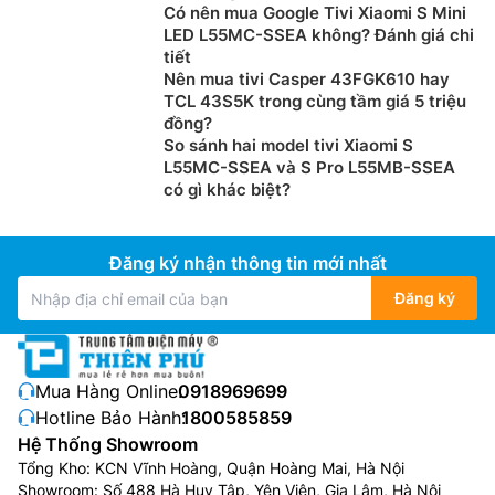
Có nên mua Google Tivi Xiaomi S Mini
LED L55MC-SSEA không? Đánh giá chi
tiết
Nên mua tivi Casper 43FGK610 hay
TCL 43S5K trong cùng tầm giá 5 triệu
đồng?
So sánh hai model tivi Xiaomi S
L55MC-SSEA và S Pro L55MB-SSEA
có gì khác biệt?
Đăng ký nhận thông tin mới nhất
Đăng ký
Mua Hàng Online:
0918969699
Hotline Bảo Hành:
1800585859
Hệ Thống Showroom
Tổng Kho: KCN Vĩnh Hoàng, Quận Hoàng Mai, Hà Nội
Showroom: Số 488 Hà Huy Tập, Yên Viên, Gia Lâm, Hà Nội