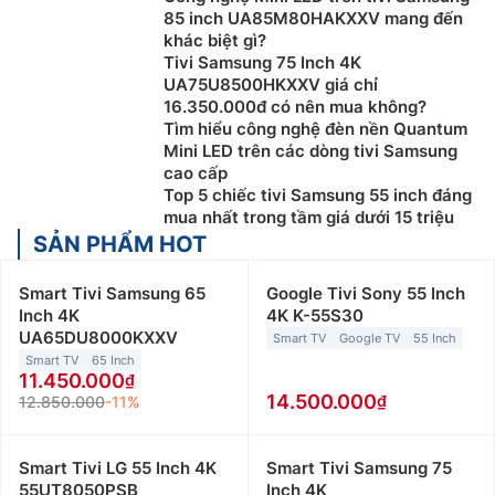
85 inch UA85M80HAKXXV mang đến
khác biệt gì?
Tivi Samsung 75 Inch 4K
UA75U8500HKXXV giá chỉ
16.350.000đ có nên mua không?
Tìm hiểu công nghệ đèn nền Quantum
Mini LED trên các dòng tivi Samsung
cao cấp
Top 5 chiếc tivi Samsung 55 inch đáng
mua nhất trong tầm giá dưới 15 triệu
SẢN PHẨM HOT
Smart Tivi Samsung 65
Google Tivi Sony 55 Inch
Inch 4K
4K K-55S30
UA65DU8000KXXV
Smart TV
Google TV
55 Inch
Smart TV
65 Inch
11.450.000
14.500.000
12.850.000
-11%
Smart Tivi LG 55 Inch 4K
Smart Tivi Samsung 75
55UT8050PSB
Inch 4K