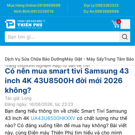
Mua Hàng Online:
0918969699
Đại Lý:
0983262323
Ninh Bình:
0912339019
Dự Án:
0983666996
0
Dịch Vụ Sửa Chữa Bảo Dưỡng
Máy Giặt - Máy Sấy
Trung Tâm Bảo
Trang chủ
/
Kinh Nghiệm Hay
/
Tư Vấn về Tivi
Có nên mua smart tivi Samsung 43
inch 4K 43U8500H đời mới 2026
không?
Tác giả: Long
Đăng ngày: 16/06/2026, lúc 23:23
Bạn đang hiểu thông tin về chiếc Smart Tivi Samsung
43 Inch 4K
UA43U8500HKXXV
có chất lượng như thế
nào? Có đáng xuống tiền để mua hay không? Bài viết
này, cùng Điện máy Thiên Phú tìm hiểu và cho mình