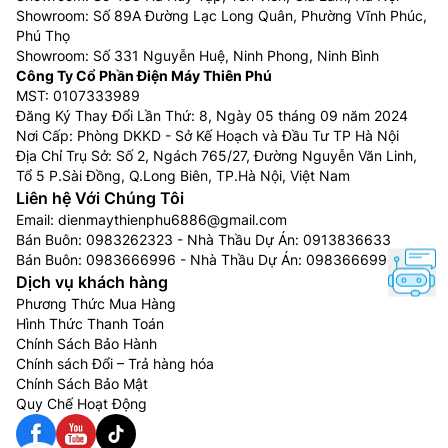
Showroom: Số 89A Đường Lạc Long Quân, Phường Vĩnh Phúc,
Phú Thọ
Showroom: Số 331 Nguyễn Huệ, Ninh Phong, Ninh Bình
Công Ty Cổ Phần Điện Máy Thiên Phú
MST: 0107333989
Đăng Ký Thay Đổi Lần Thứ: 8, Ngày 05 tháng 09 năm 2024
Nơi Cấp: Phòng DKKD - Sở Kế Hoạch và Đầu Tư TP Hà Nội
Địa Chỉ Trụ Sở: Số 2, Ngách 765/27, Đường Nguyễn Văn Linh,
Tổ 5 P.Sài Đồng, Q.Long Biên, TP.Hà Nội, Việt Nam
Liên hệ Với Chúng Tôi
Email:
dienmaythienphu6886@gmail.com
Bán Buôn:
0983262323
- Nhà Thầu Dự Án:
0913836633
Bán Buôn:
0983666996
- Nhà Thầu Dự Án:
0983666996
Dịch vụ khách hàng
Phương Thức Mua Hàng
Hình Thức Thanh Toán
Chính Sách Bảo Hành
Chính sách Đổi – Trả hàng hóa
Chính Sách Bảo Mật
Quy Chế Hoạt Động