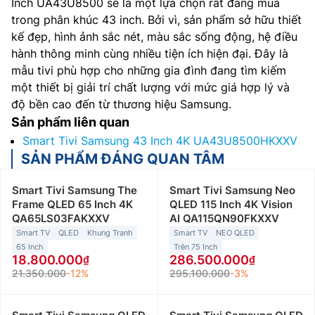
Inch UA43U8500 sẽ là một lựa chọn rất đáng mua
trong phân khúc 43 inch. Bởi vì, sản phẩm sở hữu thiết
kế đẹp, hình ảnh sắc nét, màu sắc sống động, hệ điều
hành thông minh cùng nhiều tiện ích hiện đại. Đây là
mẫu tivi phù hợp cho những gia đình đang tìm kiếm
một thiết bị giải trí chất lượng với mức giá hợp lý và
độ bền cao đến từ thương hiệu Samsung.
Sản phẩm liên quan
Smart Tivi Samsung 43 Inch 4K UA43U8500HKXXV
SẢN PHẨM ĐÁNG QUAN TÂM
Smart Tivi Samsung The
Smart Tivi Samsung Neo
Frame QLED 65 Inch 4K
QLED 115 Inch 4K Vision
QA65LS03FAKXXV
AI QA115QN90FKXXV
Smart TV
QLED
Khung Tranh
Smart TV
NEO QLED
65 Inch
Trên 75 Inch
18.800.000
286.500.000
21.350.000
-12%
295.100.000
-3%