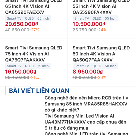
Smart Tivi Samsung OLED
Smart Tivi Samsung OLED
65 Inch 4K Vision AI
55 Inch 4K Vision AI
QA65S90FAEXXV
QA55S90FAKXXV
Smart TV
OLED
65 Inch
Smart TV
OLED
55 Inch
29.650.000
19.500.000
40.650.000
-27%
25.750.000
-24%
Smart Tivi Samsung QLED
Smart Tivi Samsung QLED
75 Inch 4K Vision AI
50 Inch 4K Vision AI
QA75Q7FAAKXXV
QA50Q7FAAKXXV
Smart TV
QLED
75 Inch
Smart TV
QLED
50 Inch
16.150.000
8.950.000
20.450.000
-21%
12.050.000
-26%
BÀI VIẾT LIÊN QUAN
Công nghệ đèn nền Micro RGB trên tivi
Samsung 85 inch MRA85R85HAKXXV
có gì khác biệt?
Tivi Samsung Mini Led Vision AI
UA43M77HAKXXV cao cấp chưa đến
9 triệu có đáng mua
Công nghệ Mini LED trên tivi Samsung