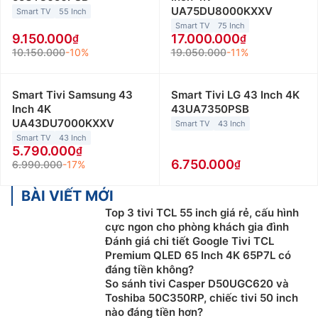
UA75DU8000KXXV
Smart TV
55 Inch
Smart TV
75 Inch
9.150.000
17.000.000
10.150.000
-10%
19.050.000
-11%
Smart Tivi Samsung 43
Smart Tivi LG 43 Inch 4K
Inch 4K
43UA7350PSB
UA43DU7000KXXV
Smart TV
43 Inch
Smart TV
43 Inch
5.790.000
6.750.000
6.990.000
-17%
BÀI VIẾT MỚI
Top 3 tivi TCL 55 inch giá rẻ, cấu hình
cực ngon cho phòng khách gia đình
Đánh giá chi tiết Google Tivi TCL
Premium QLED 65 Inch 4K 65P7L có
đáng tiền không?
So sánh tivi Casper D50UGC620 và
Toshiba 50C350RP, chiếc tivi 50 inch
nào đáng tiền hơn?