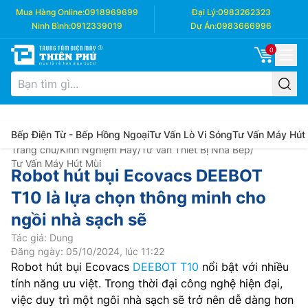
Mua Hàng Online:
0918969699
Đại Lý:
0983262323
Ninh Bình:
0912339019
Dự Án:
0983666996
0
Bếp Điện Từ - Bếp Hồng Ngoại
Tư Vấn Lò Vi Sóng
Tư Vấn Máy Hút
Trang chủ
/
Kinh Nghiệm Hay
/
Tư Vấn Thiết Bị Nhà Bếp
/
Tư Vấn Máy Hút Mùi
Robot hút bụi Ecovacs DEEBOT
T10 là lựa chọn thông minh cho
ngồi nhà sạch sẽ
Tác giả: Dung
Đăng ngày: 05/10/2024, lúc 11:22
Robot hút bụi Ecovacs
DEEBOT T10
nổi bật với nhiều
tính năng ưu việt. Trong thời đại công nghệ hiện đại,
việc duy trì một ngôi nhà sạch sẽ trở nên dễ dàng hơn