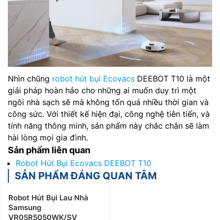
Nhìn chũng
robot hút bụi Ecovacs
DEEBOT T10 là một
giải pháp hoàn hảo cho những ai muốn duy trì một
ngôi nhà sạch sẽ mà không tốn quá nhiều thời gian và
công sức. Với thiết kế hiện đại, công nghệ tiên tiến, và
tính năng thông minh, sản phẩm này chắc chắn sẽ làm
hài lòng mọi gia đình.
Sản phẩm liên quan
Robot Hút Bụi Ecovacs DEEBOT T10
SẢN PHẨM ĐÁNG QUAN TÂM
Robot Hút Bụi Lau Nhà
Samsung
VR05R5050WK/SV