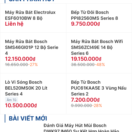
Máy Rửa Bát Electrolux
Bếp Từ Đôi Bosch
ESF6010BW 8 Bộ
PPI82560MS Series 8
Liên hệ
9.750.000
Máy Rửa Bát Bosch
Máy Rửa Bát Bosch Wifi
SMS46GI01P 12 Bộ Serie
SMS6ZCI49E 14 Bộ
4
Series 6
12.150.000
19.150.000
16.650.000
-27%
36.500.000
-48%
Lò Vi Sóng Bosch
Bếp Từ Bosch
BEL520MS0K 20 Lít
PUC61KAA5E 3 Vùng Nấu
Series 4
Series 2
7.200.000
Âm Tủ
10.500.000
9.990.000
-28%
BÀI VIẾT MỚI
Đánh Giá Máy Hút Mùi Bosch
DWK97JM60 Sự Kết Hợp Hoàn Hảo