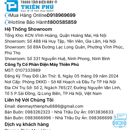
Mua Hàng Online:
0918969699
Hotline Bảo Hành:
1800585859
Hệ Thống Showroom
Tổng Kho: KCN Vĩnh Hoàng, Quận Hoàng Mai, Hà Nội
Showroom: Số 488 Hà Huy Tập, Yên Viên, Gia Lâm, Hà Nội
Showroom: Số 89A Đường Lạc Long Quân, Phường Vĩnh Phúc,
Phú Thọ
Showroom: Số 331 Nguyễn Huệ, Ninh Phong, Ninh Bình
Công Ty Cổ Phần Điện Máy Thiên Phú
MST: 0107333989
Đăng Ký Thay Đổi Lần Thứ: 8, Ngày 05 tháng 09 năm 2024
Nơi Cấp: Phòng DKKD - Sở Kế Hoạch và Đầu Tư TP Hà Nội
Địa Chỉ Trụ Sở: Số 2, Ngách 765/27, Đường Nguyễn Văn Linh,
Tổ 5 P.Sài Đồng, Q.Long Biên, TP.Hà Nội, Việt Nam
Liên hệ Với Chúng Tôi
Email:
dienmaythienphu6886@gmail.com
Bán Buôn:
0983262323
- Nhà Thầu Dự Án:
0913836633
Bán Buôn:
0983666996
- Nhà Thầu Dự Án:
0983666996
Dịch vụ khách hàng