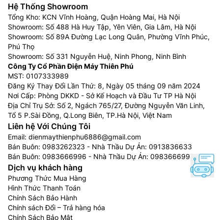
Hệ Thống Showroom
Tổng Kho: KCN Vĩnh Hoàng, Quận Hoàng Mai, Hà Nội
Showroom: Số 488 Hà Huy Tập, Yên Viên, Gia Lâm, Hà Nội
Showroom: Số 89A Đường Lạc Long Quân, Phường Vĩnh Phúc,
Phú Thọ
Showroom: Số 331 Nguyễn Huệ, Ninh Phong, Ninh Bình
Công Ty Cổ Phần Điện Máy Thiên Phú
MST: 0107333989
Đăng Ký Thay Đổi Lần Thứ: 8, Ngày 05 tháng 09 năm 2024
Nơi Cấp: Phòng DKKD - Sở Kế Hoạch và Đầu Tư TP Hà Nội
Địa Chỉ Trụ Sở: Số 2, Ngách 765/27, Đường Nguyễn Văn Linh,
Tổ 5 P.Sài Đồng, Q.Long Biên, TP.Hà Nội, Việt Nam
Liên hệ Với Chúng Tôi
Email:
dienmaythienphu6886@gmail.com
Bán Buôn:
0983262323
- Nhà Thầu Dự Án:
0913836633
Bán Buôn:
0983666996
- Nhà Thầu Dự Án:
0983666996
Dịch vụ khách hàng
Phương Thức Mua Hàng
Hình Thức Thanh Toán
Chính Sách Bảo Hành
Chính sách Đổi – Trả hàng hóa
Chính Sách Bảo Mật