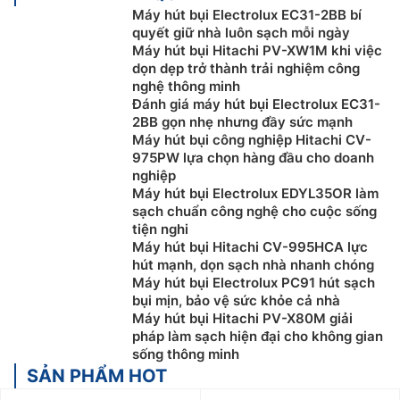
Để được tư vấn miễn phí, hỗ trợ kỹ thuật, hướng
Máy hút bụi Electrolux EC31-2BB bí
dẫn sử dụng quý khách hàng vui lòng liên hệ:
quyết giữ nhà luôn sạch mỗi ngày
0918969699
Máy hút bụi Hitachi PV-XW1M khi việc
dọn dẹp trở thành trải nghiệm công
Khách hàng là nhà thầu, Xây dựng công trình lớn
nghệ thông minh
muốn hỗ trợ về thiết kế, tư vấn về kỹ thuật cũng
Đánh giá máy hút bụi Electrolux EC31-
như cần kỹ thuật viên thi công lắp đặt tại công
2BB gọn nhẹ nhưng đầy sức mạnh
trình vui lòng Liên Hệ: 0919876633
– 0983616996
Máy hút bụi công nghiệp Hitachi CV-
Khách hàng ở Khu vực Ninh Bình xin vui lòng liên
975PW lựa chọn hàng đầu cho doanh
nghiệp
hệ: 0912339019
Máy hút bụi Electrolux EDYL35OR làm
Khách hàng ở Khu vực Vĩnh Phúc xin vui lòng liên
sạch chuẩn công nghệ cho cuộc sống
hệ: 0982067318
tiện nghi
Khách hàng ở Khu vực Bắc Giang xin vui lòng liên
Máy hút bụi Hitachi CV-995HCA lực
hệ: 0983666996
hút mạnh, dọn sạch nhà nhanh chóng
Máy hút bụi Electrolux PC91 hút sạch
bụi mịn, bảo vệ sức khỏe cả nhà
Máy hút bụi Hitachi PV-X80M giải
pháp làm sạch hiện đại cho không gian
sống thông minh
SẢN PHẨM HOT