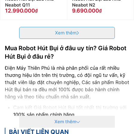
Neabot Q11
Neabot N2
12.990.000
9.690.000
Xem thêm
Mua Robot Hút Bụi ở đâu uy tín? Giá Robot
Hút Bụi ở đâu rẻ?
Điện Máy Thiên Phú là nhà phân phối của rất nhiều
thương hiệu lớn trên thị trường, có đội ngũ tư vấn, kỹ
thuật viên lắp đặt chuyên nghiệp, Các sản phẩm Robot
Hút Bụi bán ra đều mới 100% được bảo hành chính
hãng và theo tiêu chuẩn nhà sản xuất.
Cam kết Giá Robot Hút Bụi tốt nhất thị trường với
100% sản phẩm chính hãng
Thanh toán khi mua Robot Hút Bụi thuận tiện, bằng
Xem thêm
tiền mặt, Sec hoặc chuyển khoản
BÀI VIẾT LIÊN QUAN