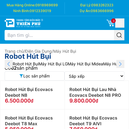
Mua Hàng Online:
0918969699
Đại Lý:
0983262323
Ninh Bình:
0912339019
Dự Án:
0983666996
0
Trang chủ
/
Điện Gia Dụng
/
Máy Hút Bụi
Robot Hút Bụi
Robot Hút Bụi
Máy Hút Bụi LG
Máy Hút Bụi Midea
Máy Hút Bụi 
Có
62
sản phẩm
Lọc sản phẩm
Robot Hút Bụi Ecovacs
Robot Hút Bụi Lau Nhà
Deebot N8
Ecovacs Deebot N8 PRO
6.500.000
9.800.000
Robot Hút Bụi Ecovacs
Robot Hút Bụi Ecovacs
Deebot T8 Max
Deebot T9 AIVI