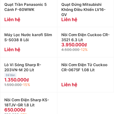
Quạt Trần Panasonic 5
Quạt Đứng Mitsubishi
Cánh F-60WWK
Không Điều Khiển LV16-
GV
Liên hệ
Liên hệ
Máy Lọc Nước karofi Slim
Nồi Cơm Điện Cuckoo CR-
S-S038 8 Lõi
3521 6.3 Lít
3.950.000
Liên hệ
4.500.000
-12%
Lò Vi Sóng Sharp R-
Nồi Cơm Điện Tử Cuckoo
203VN-M 20 Lít
CR-0675F 1.08 Lít
Để Bàn
1.350.000
Liên hệ
1.590.000
-15%
Nồi Cơm Điện Sharp KS-
18TJV-GR 1.8 Lít
650.000