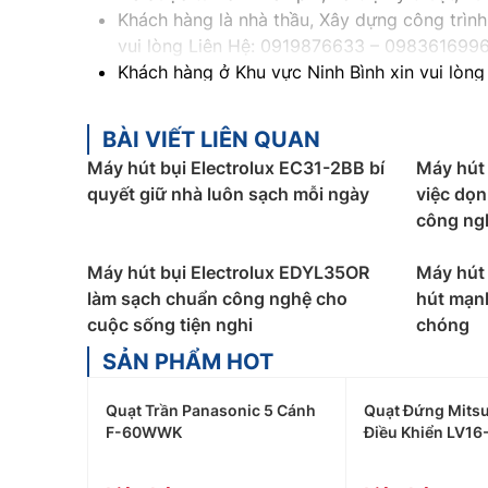
Khách hàng là nhà thầu, Xây dựng công trình 
vui lòng Liên Hệ: 0919876633
– 098361699
Khách hàng ở Khu vực Ninh Bình xin vui lòng
Khách hàng ở Khu vực Vĩnh Phúc xin vui lòn
Khách hàng ở Khu vực Bắc Giang xin vui lòn
BÀI VIẾT LIÊN QUAN
Máy hút bụi Electrolux EC31-2BB bí
Máy hút
quyết giữ nhà luôn sạch mỗi ngày
việc dọn
công ng
Máy hút bụi Electrolux EDYL35OR
Máy hút
làm sạch chuẩn công nghệ cho
hút mạn
cuộc sống tiện nghi
chóng
SẢN PHẨM HOT
Quạt Trần Panasonic 5 Cánh
Quạt Đứng Mitsu
F-60WWK
Điều Khiển LV16