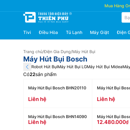
Mua Hàng Onl
Tivi
Điều Hòa
Tủ Lạnh
Máy Giặt
Điện 
Trang chủ
/
Điện Gia Dụng
/
Máy Hút Bụi
Máy Hút Bụi Bosch
Robot Hút Bụi
Máy Hút Bụi LG
Máy Hút Bụi Midea
Máy
Có
22
sản phẩm
Máy Hút Bụi Bosch BHN20110
Máy Hút Bụi Bo
Liên hệ
Liên hệ
Máy Hút Bụi Bosch BHN14090
Máy Hút Bụi Bo
Liên hệ
12.480.000