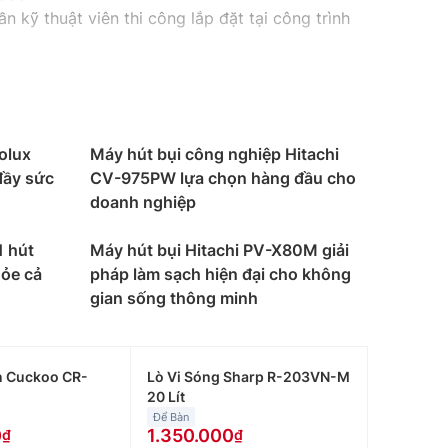
n kỹ thuật viên thi công lắp đặt tại công trình
olux
Máy hút bụi công nghiệp Hitachi
đầy sức
CV-975PW lựa chọn hàng đầu cho
doanh nghiệp
1 hút
Máy hút bụi Hitachi PV-X80M giải
hỏe cả
pháp làm sạch hiện đại cho không
gian sống thông minh
n Cuckoo CR-
Lò Vi Sóng Sharp R-203VN-M
20 Lít
Để Bàn
0
1.350.000