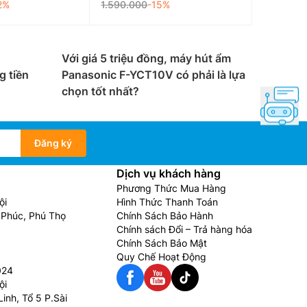
2%
1.590.000
-15%
Với giá 5 triệu đồng, máy hút ẩm
g tiền
Panasonic F-YCT10V có phải là lựa
chọn tốt nhất?
Đăng ký
Dịch vụ khách hàng
Phương Thức Mua Hàng
ội
Hình Thức Thanh Toán
Phúc, Phú Thọ
Chính Sách Bảo Hành
Chính sách Đổi – Trả hàng hóa
Chính Sách Bảo Mật
Quy Chế Hoạt Động
024
ội
inh, Tổ 5 P.Sài