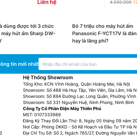
Liên hệ
4.500.000
-1
à dùng được tới 3 chức
Bỏ 7 triệu cho máy hút ẩm
i máy hút ẩm Sharp DW-
Panasonic F-YCT17V là đán
W
hay là lãng phí?
ông tin mới nhất
Hệ Thống Showroom
Tổng Kho: KCN Vĩnh Hoàng, Quận Hoàng Mai, Hà Nội
Showroom: Số 488 Hà Huy Tập, Yên Viên, Gia Lâm, Hà N
Showroom: Số 89A Đường Lạc Long Quân, Phường Vĩnh 
Showroom: Số 331 Nguyễn Huệ, Ninh Phong, Ninh Bình
Công Ty Cổ Phần Điện Máy Thiên Phú
MST: 0107333989
Đăng Ký Thay Đổi Lần Thứ: 8, Ngày 05 tháng 09 năm 2
Nơi Cấp: Phòng DKKD - Sở Kế Hoạch và Đầu Tư TP Hà N
3
Địa Chỉ Trụ Sở: Số 2, Ngách 765/27, Đường Nguyễn Văn L