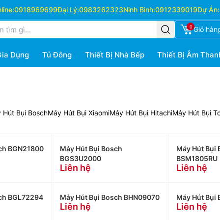
ine:
0918969699
Đại Lý:
0983262323
Ninh Bình:
0912339019
Dự Án:
0
Giỏ hàn
Gia Dụng
Tủ Đông
Thiết Bị Nhà Bếp
Thiết Bị Âm Than
 Hút Bụi Bosch
Máy Hút Bụi Xiaomi
Máy Hút Bụi Hitachi
Máy Hút Bụi T
sch BGN21800
Máy Hút Bụi Bosch
Máy Hút Bụi
BGS3U2000
BSM1805RU
Liên hệ
Liên hệ
sch BGL72294
Máy Hút Bụi Bosch BHN09070
Máy Hút Bụi
Liên hệ
Liên hệ