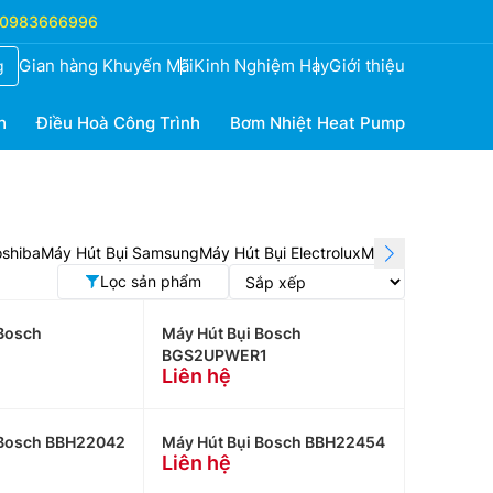
0983666996
Gian hàng Khuyến Mãi
Kinh Nghiệm Hay
Giới thiệu
g
h
Điều Hoà Công Trình
Bơm Nhiệt Heat Pump
oshiba
Máy Hút Bụi Samsung
Máy Hút Bụi Electrolux
Máy Hút Bụi Pana
Lọc sản phẩm
 Bosch
Máy Hút Bụi Bosch
BGS2UPWER1
Liên hệ
 Bosch BBH22042
Máy Hút Bụi Bosch BBH22454
Liên hệ