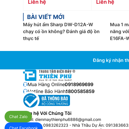
Liên hệ
Liên hệ
BÀI VIẾT MỚI
Máy hút ẩm Sharp DW-D12A-W
Mua 1 m
chạy có ồn không? Đánh giá độ ồn
năng vớ
thực tế
E16FA-
Đăng ký nhận th
Mua Hàng Online:
0918969699
Hotline Bảo Hành:
1800585859
Liên hệ Với Chúng Tôi
Chat Zalo
Email:
dienmaythienphu6886@gmail.com
Bán Buôn:
0983262323
- Nhà Thầu Dự Án:
091383663
Chat Facebook