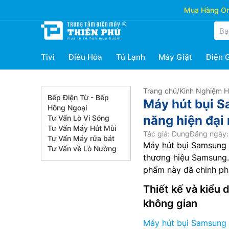
Mua Hàng Onl
Tivi
Điều Hòa
Tủ Lạnh
Máy Giặt
Điện 
Trang chủ
/
Kinh Nghiệm 
Bếp Điện Từ - Bếp
Máy hút bụi 
Hồng Ngoại
năng hiện đại
Tư Vấn Lò Vi Sóng
Tư Vấn Máy Hút Mùi
Tác giả: Dung
Đăng ngày:
Tư Vấn Máy rửa bát
Máy hút bụi Samsung
Tư Vấn về Lò Nướng
thương hiệu Samsung.
phẩm này đã chinh phụ
Thiết kế và kiểu 
không gian
Máy hút bụi Samsun