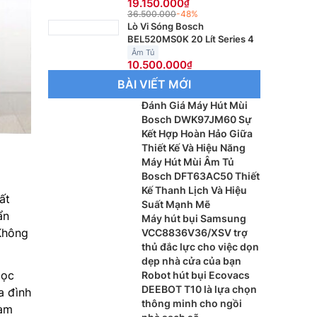
19.150.000
36.500.000
-48%
Lò Vi Sóng Bosch
BEL520MS0K 20 Lít Series 4
Âm Tủ
10.500.000
BÀI VIẾT MỚI
Đánh Giá Máy Hút Mùi
Bosch DWK97JM60 Sự
Kết Hợp Hoàn Hảo Giữa
Thiết Kế Và Hiệu Năng
Máy Hút Mùi Âm Tủ
Bosch DFT63AC50 Thiết
Kế Thanh Lịch Và Hiệu
ất
Suất Mạnh Mẽ
ẩn
Máy hút bụi Samsung
Không
VCC8836V36/XSV trợ
thủ đắc lực cho việc dọn
dẹp nhà cửa của bạn
lọc
Robot hút bụi Ecovacs
DEEBOT T10 là lựa chọn
a đình
thông minh cho ngồi
làm