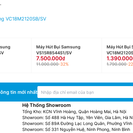
.
ung VC18M2120SB/SV
msung
Máy Hút Bụi Samsung
Máy Hút Bụi
SV
VS15R8544S1/SV
VC18M2120S
7.500.000
1.390.000
11.000.000
-32%
1.790.000
-2
ông tin mới nhất
Hệ Thống Showroom
Tổng Kho: KCN Vĩnh Hoàng, Quận Hoàng Mai, Hà Nội
Showroom: Số 488 Hà Huy Tập, Yên Viên, Gia Lâm, Hà N
Showroom: Số 89A Đường Lạc Long Quân, Phường Vĩnh 
Showroom: Số 331 Nguyễn Huệ, Ninh Phong, Ninh Bình