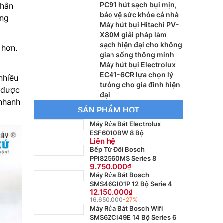
PC91 hút sạch bụi mịn,
Thân
bảo vệ sức khỏe cả nhà
ùng
Máy hút bụi Hitachi PV-
X80M giải pháp làm
sạch hiện đại cho không
 hơn.
gian sống thông minh
Máy hút bụi Electrolux
EC41-6CR lựa chọn lý
nhiều
tưởng cho gia đình hiện
a được
đại
 nhanh
SẢN PHẨM HOT
Máy Rửa Bát Electrolux
ESF6010BW 8 Bộ
Liên hệ
Bếp Từ Đôi Bosch
PPI82560MS Series 8
9.750.000
Máy Rửa Bát Bosch
SMS46GI01P 12 Bộ Serie 4
12.150.000
16.650.000
-27%
Máy Rửa Bát Bosch Wifi
SMS6ZCI49E 14 Bộ Series 6