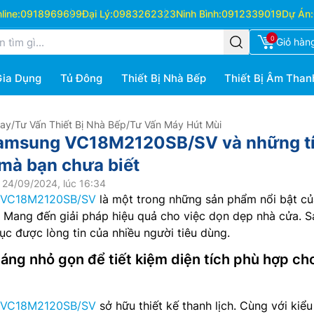
ine:
0918969699
Đại Lý:
0983262323
Ninh Bình:
0912339019
Dự Án:
0
Giỏ hàn
Gia Dụng
Tủ Đông
Thiết Bị Nhà Bếp
Thiết Bị Âm Than
Hay
/
Tư Vấn Thiết Bị Nhà Bếp
/
Tư Vấn Máy Hút Mùi
Samsung VC18M2120SB/SV và những t
 mà bạn chưa biết
 24/09/2024, lúc 16:34
VC18M2120SB/SV
là một trong những sản phẩm nổi bật củ
 Mang đến giải pháp hiệu quả cho việc dọn dẹp nhà cửa. S
c được lòng tin của nhiều người tiêu dùng.
dáng nhỏ gọn để tiết kiệm diện tích phù hợp ch
g VC18M2120SB/SV
sở hữu thiết kế thanh lịch. Cùng với kiể