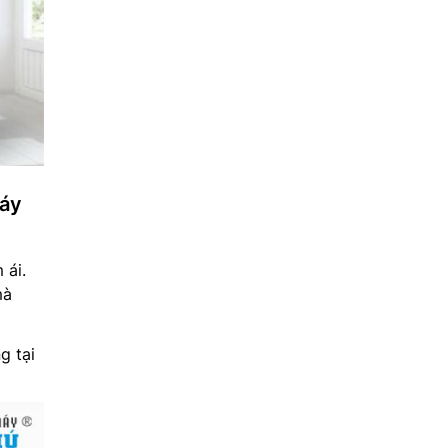
máy
 ái.
mà
g tại