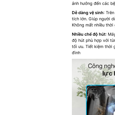
ảnh hưởng đến các bệ
Dễ dàng vệ sinh
: Trê
tích lớn. Giúp người d
Không mất nhiều thời g
Nhiều chế độ hút
: Má
độ hút phù hợp với từ
tối ưu. Tiết kiệm thờ
đình