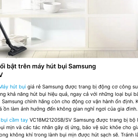
nổi bật trên máy hút bụi Samsung
V
Máy hút bụi
giá rẻ Samsung được trang bị động cơ công su
g khả năng hút bụi hiệu quả, ngay cả với những loại bụi b
i Samsung chính hãng còn cho động cơ vận hành ổn định. 
á ồn làm ảnh hưởng đến không gian nghỉ ngơi của gia đình.
 bụi cầm tay
VC18M2120SB/SV Samsung được trang bị bộ 
ụi mịn và các tác nhân gây dị ứng, bảo vệ sức khỏe cho gi
ong không khí trong lành bụi mịn được hút sạch sẽ. Tránh 