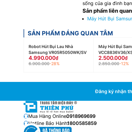
sống của gia đình bạn
Sản phẩm liên quan
Máy Hút Bụi Sams
SẢN PHẨM ĐÁNG QUAN TÂM
Robot Hút Bụi Lau Nhà
Máy Hút Bụi Sa
Samsung VR05R5050WK/SV
VCC8836V36/X
4.990.000
2.500.000
6.900.000
-28%
2.850.000
-12%
Đăng ký nhận th
Mua Hàng Online:
0918969699
Hotline Bảo Hành:
1800585859