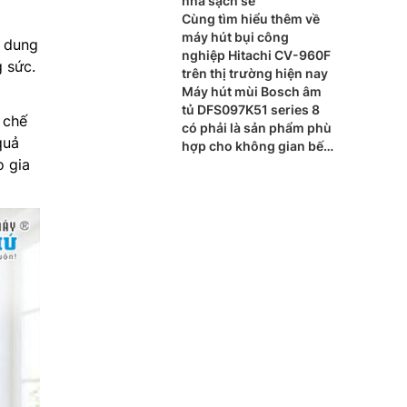
nhà sạch sẽ
Cùng tìm hiểu thêm về
máy hút bụi công
ó dung
nghiệp Hitachi CV-960F
g sức.
trên thị trường hiện nay
Máy hút mùi Bosch âm
tủ DFS097K51 series 8
 chế
có phải là sản phẩm phù
quả
hợp cho không gian bếp
o gia
nhà bạn?