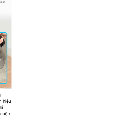
g
m hiệu
hỉ
 cuộc