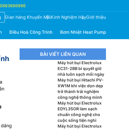
0983666996
Gian hàng Khuyến Mãi
Kinh Nghiệm Hay
Giới thiệu
g
h
Điều Hoà Công Trình
Bơm Nhiệt Heat Pump
BÀI VIẾT LIÊN QUAN
ính
Máy hút bụi Electrolux
EC31-2BB bí quyết giữ
nhà luôn sạch mỗi ngày
Máy hút bụi Hitachi PV-
a
XW1M khi việc dọn dẹp
ản
trở thành trải nghiệm
công nghệ thông minh
Máy hút bụi Electrolux
o
EDYL35OR làm sạch
chuẩn công nghệ cho
cuộc sống tiện nghi
u dáng
Máy hút bụi Electrolux