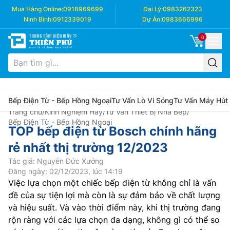
Mua Hàng Online:
0918969699
Đại Lý:
0983262323
Ninh Bình:
0912339019
Dự Án:
0983666996
0
Bếp Điện Từ - Bếp Hồng Ngoại
Tư Vấn Lò Vi Sóng
Tư Vấn Máy Hút
Trang chủ
/
Kinh Nghiệm Hay
/
Tư Vấn Thiết Bị Nhà Bếp
/
Bếp Điện Từ - Bếp Hồng Ngoại
TOP bếp điện từ Bosch chính hãng
rẻ nhất thị trường 12/2023
Tác giả: Nguyễn Đức Xướng
Đăng ngày: 02/12/2023, lúc 14:19
Việc lựa chọn một chiếc bếp điện từ không chỉ là vấn
đề của sự tiện lợi mà còn là sự đảm bảo về chất lượng
và hiệu suất. Và vào thời điểm này, khi thị trường đang
rộn ràng với các lựa chọn đa dạng, không gì có thể so