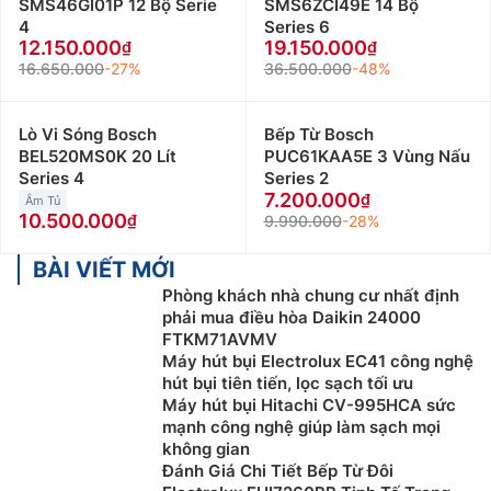
SMS46GI01P 12 Bộ Serie
SMS6ZCI49E 14 Bộ
4
Series 6
12.150.000
19.150.000
16.650.000
-27%
36.500.000
-48%
Lò Vi Sóng Bosch
Bếp Từ Bosch
BEL520MS0K 20 Lít
PUC61KAA5E 3 Vùng Nấu
Series 4
Series 2
7.200.000
Âm Tủ
10.500.000
9.990.000
-28%
BÀI VIẾT MỚI
Phòng khách nhà chung cư nhất định
phải mua điều hòa Daikin 24000
FTKM71AVMV
Máy hút bụi Electrolux EC41 công nghệ
hút bụi tiên tiến, lọc sạch tối ưu
Máy hút bụi Hitachi CV-995HCA sức
mạnh công nghệ giúp làm sạch mọi
không gian
Đánh Giá Chi Tiết Bếp Từ Đôi