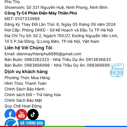
Phú Thọ
Showroom: Số 331 Nguyễn Huệ, Ninh Phong, Ninh Bình
Công Ty Cổ Phần Điện Máy Thiên Phú
MST: 0107333989
Đăng Ký Thay Đổi Lần Thứ: 8, Ngày 05 tháng 09 năm 2024
Nơi Cấp: Phòng DKKD - Sở Kế Hoạch và Đầu Tư TP Hà Nội
Địa Chỉ Trụ Sở: Số 2, Ngách 765/27, Đường Nguyễn Văn Linh,
Tổ 5 P.Sài Đồng, Q.Long Biên, TP.Hà Nội, Việt Nam
Liên hệ Với Chúng Tôi
Email:
dienmaythienphu6886@gmail.com
Bán Buôn:
0983262323
- Nhà Thầu Dự Án:
0913836633
Bán Buôn:
0983666996
- Nhà Thầu Dự Án:
0983666996
Dịch vụ khách hàng
Phương Thức Mua Hàng
Hình Thức Thanh Toán
Chính Sách Bảo Hành
Chính sách Đổi – Trả hàng hóa
Chính Sách Bảo Mật
Quy Chế Hoạt Động