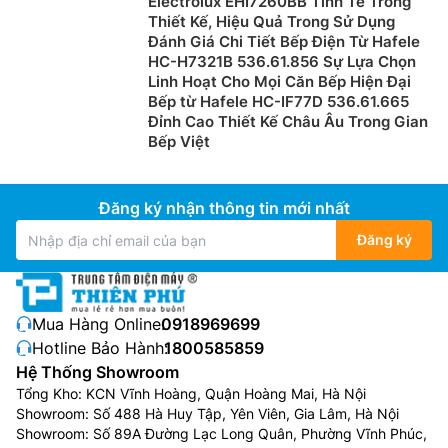
Electrolux EHI7260BB Tinh Tế Trong
Thiết Kế, Hiệu Quả Trong Sử Dụng
Đánh Giá Chi Tiết Bếp Điện Từ Hafele
HC-H7321B 536.61.856 Sự Lựa Chọn
Linh Hoạt Cho Mọi Căn Bếp Hiện Đại
Bếp từ Hafele HC-IF77D 536.61.665
Đỉnh Cao Thiết Kế Châu Âu Trong Gian
Bếp Việt
Đăng ký nhận thông tin mới nhất
Đăng ký
Mua Hàng Online:
0918969699
Hotline Bảo Hành:
1800585859
Hệ Thống Showroom
Tổng Kho: KCN Vĩnh Hoàng, Quận Hoàng Mai, Hà Nội
Showroom: Số 488 Hà Huy Tập, Yên Viên, Gia Lâm, Hà Nội
Showroom: Số 89A Đường Lạc Long Quân, Phường Vĩnh Phúc,