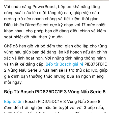
Với chức năng PowerBoost, bếp có khả năng tăng
công suất nấu lên một tầng độ cao, giúp việc nấu
nướng trở nên nhanh chóng và tiết kiệm thời gian.
Điều khiển DirectSelect cực kỳ nhạy với 17 mức nhiệt
khác nhau, cho phép bạn dễ dàng điều chỉnh và kiểm
soát nhiệt độ nấu theo ý muốn.
Chế độ hẹn giờ và bộ đếm thời gian độc lập cho từng
vùng nấu giúp bạn dễ dàng lên kế hoạch nấu ăn chính
xác và linh hoạt hơn. Với những tính năng thông minh
và thiết kế đẳng cấp,
Bếp từ Bosch giá rẻ
PIB375FB1E
2 Vùng Nấu Serie 6 hứa hẹn sẽ là trợ thủ đắc lực, giúp
gia đình bạn thưởng thức những bữa ăn ngon miệng
mỗi ngày.
Bếp Từ Bosch PID675DC1E 3 Vùng Nấu Serie 8
Bếp từ âm
Bosch PID675DC1E 3 Vùng Nấu Serie 8
đem đến trải nghiệm nấu ăn tuyệt vời với 3 bếp nấu,