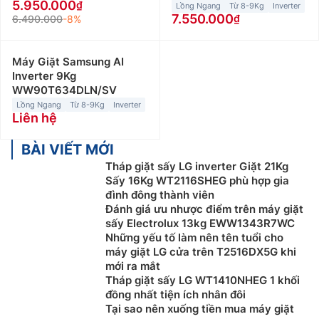
5.950.000
Lồng Ngang
Từ 8-9Kg
Inverter
7.550.000
6.490.000
-8%
Máy Giặt Samsung AI
Inverter 9Kg
WW90T634DLN/SV
Lồng Ngang
Từ 8-9Kg
Inverter
Liên hệ
BÀI VIẾT MỚI
Tháp giặt sấy LG inverter Giặt 21Kg
Sấy 16Kg WT2116SHEG phù hợp gia
đình đông thành viên
Đánh giá ưu nhược điểm trên máy giặt
sấy Electrolux 13kg EWW1343R7WC
Những yếu tố làm nên tên tuổi cho
máy giặt LG cửa trên T2516DX5G khi
mới ra mắt
Tháp giặt sấy LG WT1410NHEG 1 khối
đồng nhất tiện ích nhân đôi
Tại sao nên xuống tiền mua máy giặt