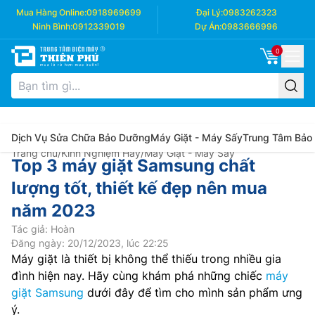
Mua Hàng Online:
0918969699
Đại Lý:
0983262323
Ninh Bình:
0912339019
Dự Án:
0983666996
0
Dịch Vụ Sửa Chữa Bảo Dưỡng
Máy Giặt - Máy Sấy
Trung Tâm Bảo
Trang chủ
/
Kinh Nghiệm Hay
/
Máy Giặt - Máy Sấy
Top 3 máy giặt Samsung chất
lượng tốt, thiết kế đẹp nên mua
năm 2023
Tác giả: Hoàn
Đăng ngày: 20/12/2023, lúc 22:25
Máy giặt là thiết bị không thể thiếu trong nhiều gia
đình hiện nay. Hãy cùng khám phá những chiếc
máy
giặt Samsung
dưới đây để tìm cho mình sản phẩm ưng
ý.