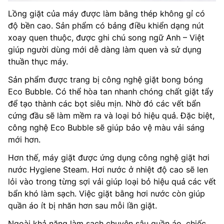
Lồng giặt của máy được làm bằng thép không gỉ có
độ bền cao. Sản phẩm có bảng điều khiển dạng nút
xoay quen thuộc, được ghi chú song ngữ Anh – Việt
giúp người dùng mới dễ dàng làm quen và sử dụng
thuần thục máy.
Sản phẩm được trang bị công nghệ giặt bong bóng
Eco Bubble. Có thể hòa tan nhanh chóng chất giặt tẩy
để tạo thành các bọt siêu mịn. Nhờ đó các vết bẩn
cứng đầu sẽ làm mềm ra và loại bỏ hiệu quả. Đặc biệt,
công nghệ Eco Bubble sẽ giúp bảo vệ màu vải sáng
mới hơn.
Hơn thế, máy giặt được ứng dụng công nghệ giặt hơi
nước Hygiene Steam. Hơi nước ở nhiệt độ cao sẽ len
lỏi vào trong từng sợi vải giúp loại bỏ hiệu quả các vết
bẩn khó làm sạch. Việc giặt bằng hơi nước còn giúp
quần áo ít bị nhăn hơn sau mỗi lần giặt.
Ngoài khả năng làm sạch chuyên sâu quần áo, chiếc