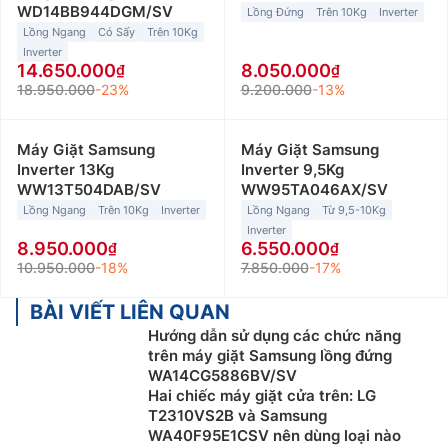
WD14BB944DGM/SV
Lồng Đứng
Trên 10Kg
Inverter
Lồng Ngang
Có Sấy
Trên 10Kg
Inverter
14.650.000
8.050.000
18.950.000
-23%
9.200.000
-13%
Máy Giặt Samsung
Máy Giặt Samsung
Inverter 13Kg
Inverter 9,5Kg
WW13T504DAB/SV
WW95TA046AX/SV
Lồng Ngang
Trên 10Kg
Inverter
Lồng Ngang
Từ 9,5-10Kg
Inverter
8.950.000
6.550.000
10.950.000
-18%
7.850.000
-17%
BÀI VIẾT LIÊN QUAN
Hướng dẫn sử dụng các chức năng
trên máy giặt Samsung lồng đứng
WA14CG5886BV/SV
Hai chiếc máy giặt cửa trên: LG
T2310VS2B và Samsung
WA40F95E1CSV nên dùng loại nào