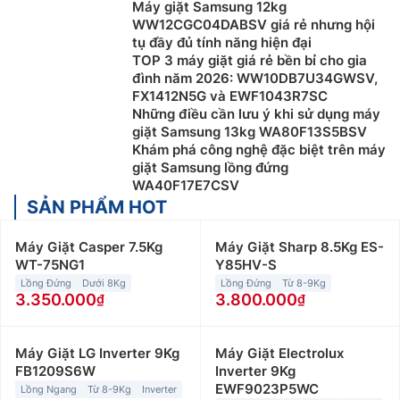
Máy giặt Samsung 12kg
WW12CGC04DABSV giá rẻ nhưng hội
tụ đầy đủ tính năng hiện đại
TOP 3 máy giặt giá rẻ bền bỉ cho gia
đình năm 2026: WW10DB7U34GWSV,
FX1412N5G và EWF1043R7SC
Những điều cần lưu ý khi sử dụng máy
giặt Samsung 13kg WA80F13S5BSV
Khám phá công nghệ đặc biệt trên máy
giặt Samsung lồng đứng
WA40F17E7CSV
SẢN PHẨM HOT
Máy Giặt Casper 7.5Kg
Máy Giặt Sharp 8.5Kg ES-
WT-75NG1
Y85HV-S
Lồng Đứng
Dưới 8Kg
Lồng Đứng
Từ 8-9Kg
3.350.000
3.800.000
Máy Giặt LG Inverter 9Kg
Máy Giặt Electrolux
FB1209S6W
Inverter 9Kg
EWF9023P5WC
Lồng Ngang
Từ 8-9Kg
Inverter