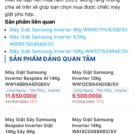
chia sẻ trên sẽ giúp bạn chọn mua được chiếc máy
giặt phù hợp.
Sản phẩm liên quan
Máy Giặt Samsung Inverter 9Kg WW90TP54DSB/SV
Máy Giặt Samsung Inverter 9,5Kg
WW95TA046AX/SV
Máy Giặt Samsung Inverter 10Kg WW10TA046AE/SV
SẢN PHẨM ĐÁNG QUAN TÂM
Máy Giặt Samsung
Máy Giặt Samsung
Inverter Bespoke AI 14Kg
Inverter 12Kg
WW14BB944DGBSV
WW12CB944DGB/SV
Lồng Ngang
Trên 10Kg
Inverter
Lồng Ngang
Trên 10Kg
Inverter
11.850.000
9.500.000
14.150.000
-16%
11.500.000
-17%
Máy Giặt Sấy Samsung
Máy Giặt Samsung
Bespoke Inverter Giặt
Inverter 14Kg
14Kg Sấy 8Kg
WA14CG5886BV/SV