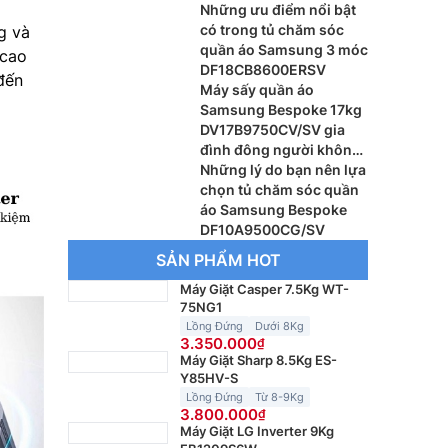
DF24CB9900CRSV
Những ưu điểm nổi bật
có trong tủ chăm sóc
g và
quần áo Samsung 3 móc
 cao
DF18CB8600ERSV
đến
Máy sấy quần áo
Samsung Bespoke 17kg
DV17B9750CV/SV gia
đình đông người không
nên bỏ qua
Những lý do bạn nên lựa
chọn tủ chăm sóc quần
áo Samsung Bespoke
DF10A9500CG/SV
SẢN PHẨM HOT
Máy Giặt Casper 7.5Kg WT-
75NG1
Lồng Đứng
Dưới 8Kg
3.350.000
Máy Giặt Sharp 8.5Kg ES-
Y85HV-S
Lồng Đứng
Từ 8-9Kg
3.800.000
Máy Giặt LG Inverter 9Kg