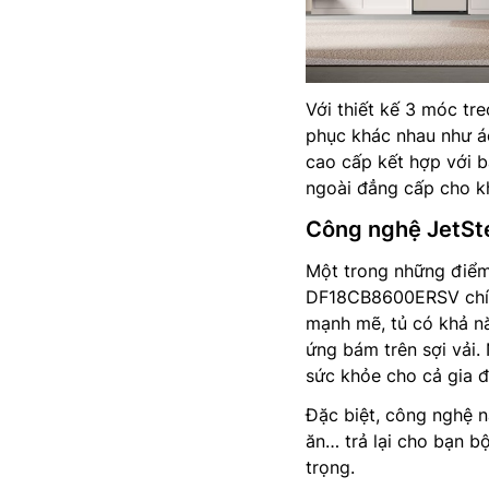
Với thiết kế 3 móc tr
phục khác nhau như á
cao cấp kết hợp với b
ngoài đẳng cấp cho k
Công nghệ JetSte
Một trong những điểm
DF18CB8600ERSV chính
mạnh mẽ, tủ có khả nă
ứng bám trên sợi vải.
sức khỏe cho cả gia đ
Đặc biệt, công nghệ n
ăn… trả lại cho bạn 
trọng.