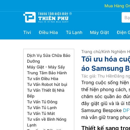
Mua Hàng Onl
Tivi
Điều Hòa
Tủ Lạnh
Máy Giặt
Điện 
Trang chủ
/
Kinh Nghiệm 
Dịch Vụ Sửa Chữa Bảo
Tối ưu hóa cu
Dưỡng
áo Samsung 
Máy Giặt - Máy Sấy
Trung Tâm Bảo Hành
Tác giả: Thu Hiền
Đăng ng
Tư vấn Điều Hòa
Trong cuộc sống hiện 
Tư Vấn Robot hút bụi
thể hiện phong cách, 
Tư Vấn Thiết Bị Nhà
Bếp
chăm sóc quần áo đún
Tư Vấn Tủ Đông
đây giặt giũ và là ủi 
Tư Vấn Tủ Lạnh
Samsung Bespoke
DF
Tư Vấn Tủ Mát
mà vẫn giữ trang phục
Tư vấn về Bình Nóng
Lạnh
Thiết kế sang tr