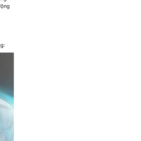
 động
g: