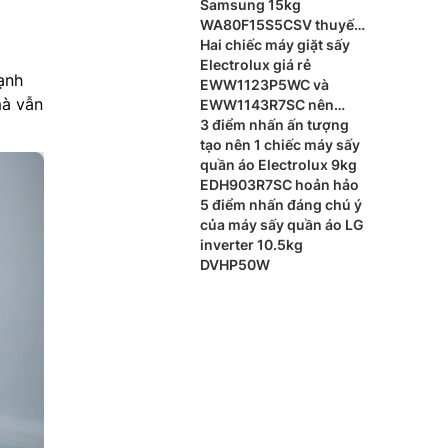
Samsung 15kg
WA80F15S5CSV thuyết
phục người mua
Hai chiếc máy giặt sấy
Electrolux giá rẻ
ạnh
EWW1123P5WC và
mà vẫn
EWW1143R7SC nên
dùng loại nào?
3 điểm nhấn ấn tượng
tạo nên 1 chiếc máy sấy
quần áo Electrolux 9kg
EDH903R7SC hoản hảo
5 điểm nhấn đáng chú ý
của máy sấy quần áo LG
inverter 10.5kg
DVHP50W