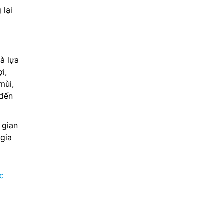
 lại
à lựa
i,
mùi,
 đến
 gian
 gia
c