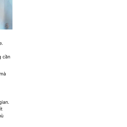
e.
g cần
 mà
gian.
ết
hù