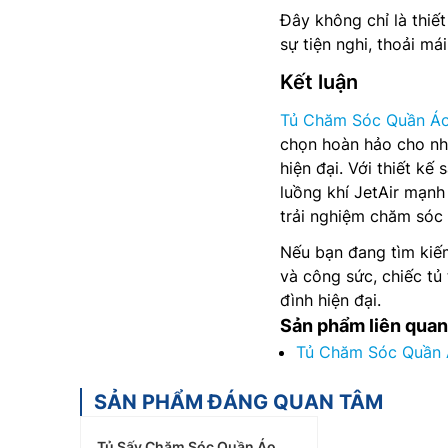
Đây không chỉ là thiết
sự tiện nghi, thoải má
Kết luận
Tủ Chăm Sóc Quần Áo
chọn hoàn hảo cho nhữ
hiện đại. Với thiết k
luồng khí JetAir mạn
trải nghiệm chăm sóc 
Nếu bạn đang tìm kiếm
và công sức, chiếc tủ
đình hiện đại.
Sản phẩm liên quan
Tủ Chăm Sóc Quần
SẢN PHẨM ĐÁNG QUAN TÂM
Tủ Sấy Chăm Sóc Quần Áo