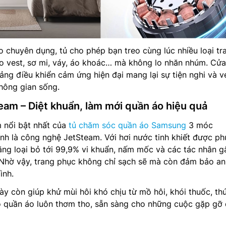
eo chuyên dụng, tủ cho phép bạn treo cùng lúc nhiều loại tr
o vest, sơ mi, váy, áo khoác… mà không lo nhăn nhúm. Cửa
ảng điều khiển cảm ứng hiện đại mang lại sự tiện nghi và v
hông gian sống.
am – Diệt khuẩn, làm mới quần áo hiệu quả
 nổi bật nhất của
tủ chăm sóc quần áo Samsung
3 móc
 là công nghệ JetSteam. Với hơi nước tinh khiết được ph
ng loại bỏ tới 99,9% vi khuẩn, nấm mốc và các tác nhân g
 Nhờ vậy, trang phục không chỉ sạch sẽ mà còn đảm bảo an
ình.
ày còn giúp khử mùi hôi khó chịu từ mồ hôi, khói thuốc, th
bộ quần áo luôn thơm tho, sẵn sàng cho những cuộc gặp gỡ