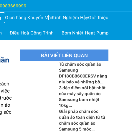
0983666996
Gian hàng Khuyến Mãi
Kinh Nghiệm Hay
Giới thiệu
g
h
Điều Hoà Công Trình
Bơm Nhiệt Heat Pump
BÀI VIẾT LIÊN QUAN
uần
Tủ chăm sóc quần áo
Samsung
DF18CB8600ERSV nâng
niu bảo vệ những bộ
cách
trang phục cao cấp
3 đặc điểm nổi bật nhất
 việc
của máy sấy quần áo
trước
Samsung bơm nhiệt
ần áo
10kg
DV10BB9440GB/SV
Giải pháp chăm sóc
g sức
quần áo toàn diện từ tủ
chăm sóc quần áo
Samsung 5 móc