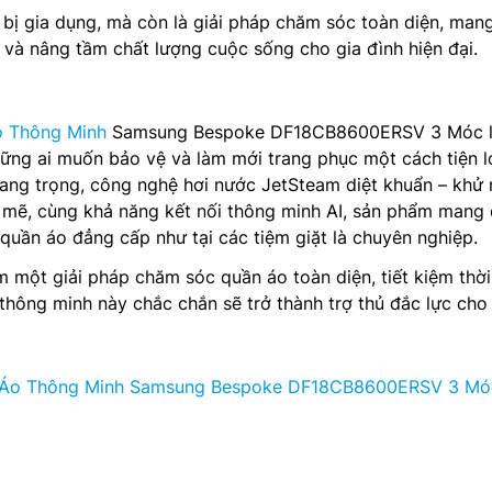
 bị gia dụng, mà còn là giải pháp chăm sóc toàn diện, mang
i và nâng tầm chất lượng cuộc sống cho gia đình hiện đại.
 Thông Minh
Samsung Bespoke DF18CB8600ERSV 3 Móc l
ng ai muốn bảo vệ và làm mới trang phục một cách tiện lợ
ế sang trọng, công nghệ hơi nước JetSteam diệt khuẩn – khử 
h mẽ, cùng khả năng kết nối thông minh AI, sản phẩm mang
quần áo đẳng cấp như tại các tiệm giặt là chuyên nghiệp.
 một giải pháp chăm sóc quần áo toàn diện, tiết kiệm thời
 thông minh này chắc chắn sẽ trở thành trợ thủ đắc lực cho
 Áo Thông Minh Samsung Bespoke DF18CB8600ERSV 3 Mó