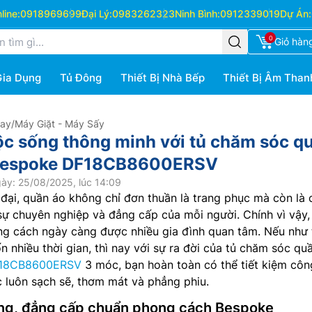
ine:
0918969699
Đại Lý:
0983262323
Ninh Bình:
0912339019
Dự Án:
0
Giỏ hàn
Gia Dụng
Tủ Đông
Thiết Bị Nhà Bếp
Thiết Bị Âm Than
Hay
/
Máy Giặt - Máy Sấy
ộc sống thông minh với tủ chăm sóc q
Bespoke DF18CB8600ERSV
ày: 25/08/2025, lúc 14:09
đại, quần áo không chỉ đơn thuần là trang phục mà còn là 
sự chuyên nghiệp và đẳng cấp của mỗi người. Chính vì vậy,
g cách ngày càng được nhiều gia đình quan tâm. Nếu như 
tốn nhiều thời gian, thì nay với sự ra đời của tủ chăm sóc qu
18CB8600ERSV
3 móc, bạn hoàn toàn có thể tiết kiệm côn
 luôn sạch sẽ, thơm mát và phẳng phiu.
ọng, đẳng cấp chuẩn phong cách Bespoke