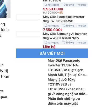
FB1209S6W
Lồng Ngang
Từ 8-9Kg
Inverter
5.950.000
6.490.000
-8%
Máy Giặt Electrolux Inverter
9Kg EWF9023P5WC
ang
Lồng Ngang
Từ 8-9Kg
Inverter
 kính
7.550.000
Máy Giặt Samsung AI Inverter
ẻ
9Kg WW90T634DLN/SV
Lồng Ngang
Từ 8-9Kg
Inverter
Liên hệ
BÀI VIẾT MỚI
Máy Giặt Panasonic
un
Inverter 13.5Kg NA-
FD135X3BV Giặt Sạch
ây dị
Mạnh Mẽ, Tiện Lợi Cho
 toàn
Gia Đình
Máy giặt LG 10kg
T2310VS2B và
FX1410N5G khác nhau
ức
gì về công nghệ và thiết
 quan
kế
Phân tích những ưu
điểm trên máy giặt