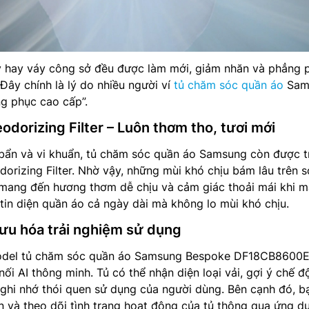
y hay váy công sở đều được làm mới, giảm nhăn và phẳng 
 Đây chính là lý do nhiều người ví
tủ chăm sóc quần áo
Sam
g phục cao cấp”.
odorizing Filter – Luôn thơm tho, tươi mới
 bẩn và vi khuẩn, tủ chăm sóc quần áo Samsung còn được t
orizing Filter. Nhờ vậy, những mùi khó chịu bám lâu trên sợ
, mang đến hương thơm dễ chịu và cảm giác thoải mái khi m
tin diện quần áo cả ngày dài mà không lo mùi khó chịu.
 ưu hóa trải nghiệm sử dụng
odel tủ chăm sóc quần áo Samsung Bespoke DF18CB8600
nối AI thông minh. Tủ có thể nhận diện loại vải, gợi ý chế đ
ghi nhớ thói quen sử dụng của người dùng. Bên cạnh đó, b
n và theo dõi tình trạng hoạt động của tủ thông qua ứng d