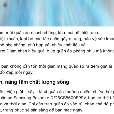
àm mới quần áo nhanh chóng, khử mùi hôi hiệu quả.
iệt khuẩn, loại bỏ các tác nhân gây dị ứng, bảo vệ sức khỏ
ô nhẹ nhàng, phù hợp với nhiều chất liệu vải.
re: Giảm nhăn hiệu quả, giúp quần áo phẳng phiu mà khôn
 bạn không cần tốn thời gian mang quần áo ra tiệm giặt là
n đồ đẹp mỗi ngày.
an, nâng tầm chất lượng sống
n, việc giặt – sấy – là ủi quần áo thường chiếm nhiều thời 
quần áo Samsung Bespoke DF18CB8600ERSV, bạn có thể ti
 và thời gian. Chỉ cần treo quần áo vào tủ, chọn chế độ p
t, trang phục sẽ sẵn sàng để bạn mặc ngay.