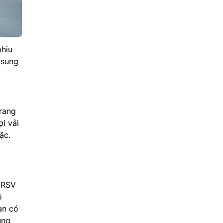
phiu
sung
rang
i vải
ặc.
ERSV
ộ
ạn có
ụng