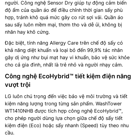
người. Công nghệ Sensor Dry giúp tự động cảm biến
độ ẩm của quần áo để điều chỉnh thời gian sấy phù
hợp, tránh khô quá mức gây co rút sợi vải. Quần áo
sau sấy luôn mềm mại, thơm tho và dễ ủi, không bị
nhăn hay khô cứng.
Đặc biệt, tính năng Allergy Care trên chế độ sấy có
khả năng diệt khuẩn và loại bỏ đến 99,9% tác nhân
gây dị ứng như bụi mạt hay vi khuẩn, bảo vệ sức khỏe
cho cả gia đình, nhất là trẻ nhỏ và người nhạy cảm.
Công nghệ EcoHybrid™ tiết kiệm điện năng
vượt trội
LG luôn chú trọng đến việc bảo vệ môi trường và tiết
kiệm năng lượng trong từng sản phẩm. WashTower
WT1410NHB được tích hợp công nghệ EcoHybrid™,
cho phép người dùng lựa chọn giữa chế độ sấy tiết
kiệm điện (Eco) hoặc sấy nhanh (Speed) tùy theo nhu
cầu.