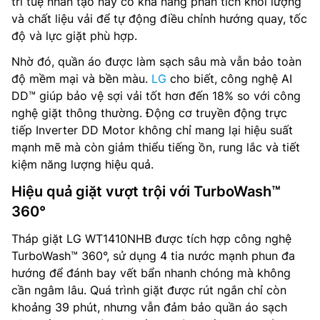
trí tuệ nhân tạo này có khả năng phân tích khối lượng
và chất liệu vải để tự động điều chỉnh hướng quay, tốc
độ và lực giặt phù hợp.
Nhờ đó, quần áo được làm sạch sâu mà vẫn bảo toàn
độ mềm mại và bền màu.
LG
cho biết, công nghệ AI
DD™ giúp bảo vệ sợi vải tốt hơn đến 18% so với công
nghệ giặt thông thường. Động cơ truyền động trực
tiếp Inverter DD Motor không chỉ mang lại hiệu suất
mạnh mẽ mà còn giảm thiểu tiếng ồn, rung lắc và tiết
kiệm năng lượng hiệu quả.
Hiệu quả giặt vượt trội với TurboWash™
360°
Tháp giặt LG WT1410NHB được tích hợp công nghệ
TurboWash™ 360°, sử dụng 4 tia nước mạnh phun đa
hướng để đánh bay vết bẩn nhanh chóng mà không
cần ngâm lâu. Quá trình giặt được rút ngắn chỉ còn
khoảng 39 phút, nhưng vẫn đảm bảo quần áo sạch