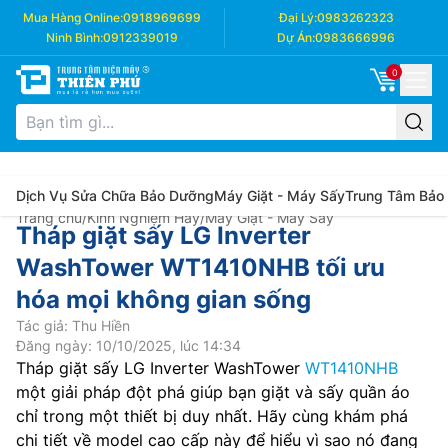
Mua Hàng Online:
0918969699
Đại Lý:
0983262323
Ninh Bình:
0912339019
Dự Án:
0983666996
0
Dịch Vụ Sửa Chữa Bảo Dưỡng
Máy Giặt - Máy Sấy
Trung Tâm Bảo
Trang chủ
/
Kinh Nghiệm Hay
/
Máy Giặt - Máy Sấy
Tháp giặt sấy LG Inverter
WashTower WT1410NHB tối ưu
hóa mọi không gian sống
Tác giả: Thu Hiền
Đăng ngày: 10/10/2025, lúc 14:34
Tháp giặt sấy LG Inverter WashTower
WT1410NHB
một giải pháp đột phá giúp bạn giặt và sấy quần áo
chỉ trong một thiết bị duy nhất. Hãy cùng khám phá
chi tiết về model cao cấp này để hiểu vì sao nó đang