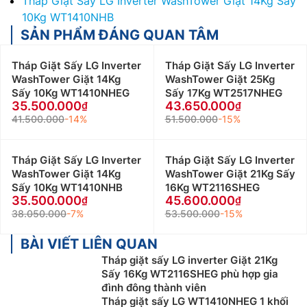
Tháp Giặt Sấy LG Inverter WashTower Giặt 14Kg Sấy
10Kg WT1410NHB
SẢN PHẨM ĐÁNG QUAN TÂM
Tháp Giặt Sấy LG Inverter
Tháp Giặt Sấy LG Inverter
WashTower Giặt 14Kg
WashTower Giặt 25Kg
Sấy 10Kg WT1410NHEG
Sấy 17Kg WT2517NHEG
35.500.000
43.650.000
41.500.000
-14%
51.500.000
-15%
Tháp Giặt Sấy LG Inverter
Tháp Giặt Sấy LG Inverter
WashTower Giặt 14Kg
WashTower Giặt 21Kg Sấy
Sấy 10Kg WT1410NHB
16Kg WT2116SHEG
35.500.000
45.600.000
38.050.000
-7%
53.500.000
-15%
BÀI VIẾT LIÊN QUAN
Tháp giặt sấy LG inverter Giặt 21Kg
Sấy 16Kg WT2116SHEG phù hợp gia
đình đông thành viên
Tháp giặt sấy LG WT1410NHEG 1 khối