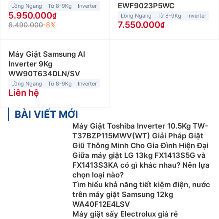
EWF9023P5WC
Lồng Ngang
Từ 8-9Kg
Inverter
5.950.000
Lồng Ngang
Từ 8-9Kg
Inverter
7.550.000
6.490.000
-8%
Máy Giặt Samsung AI
Inverter 9Kg
WW90T634DLN/SV
Lồng Ngang
Từ 8-9Kg
Inverter
Liên hệ
BÀI VIẾT MỚI
Máy Giặt Toshiba Inverter 10.5Kg TW-
T37BZP115MWV(WT) Giải Pháp Giặt
Giũ Thông Minh Cho Gia Đình Hiện Đại
Giữa máy giặt LG 13kg FX1413S5G và
FX1413S3KA có gì khác nhau? Nên lựa
chọn loại nào?
Tìm hiểu khả năng tiết kiệm điện, nước
trên máy giặt Samsung 12kg
WA40F12E4LSV
Máy giặt sấy Electrolux giá rẻ