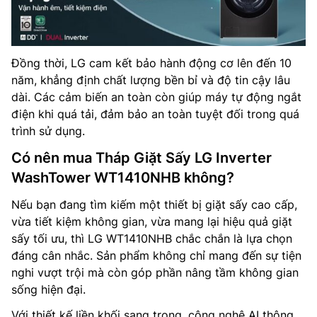
Đồng thời, LG cam kết bảo hành động cơ lên đến 10
năm, khẳng định chất lượng bền bỉ và độ tin cậy lâu
dài. Các cảm biến an toàn còn giúp máy tự động ngắt
điện khi quá tải, đảm bảo an toàn tuyệt đối trong quá
trình sử dụng.
Có nên mua Tháp Giặt Sấy LG Inverter
WashTower WT1410NHB không?
Nếu bạn đang tìm kiếm một thiết bị giặt sấy cao cấp,
vừa tiết kiệm không gian, vừa mang lại hiệu quả giặt
sấy tối ưu, thì LG WT1410NHB chắc chắn là lựa chọn
đáng cân nhắc. Sản phẩm không chỉ mang đến sự tiện
nghi vượt trội mà còn góp phần nâng tầm không gian
sống hiện đại.
Với thiết kế liền khối sang trọng, công nghệ AI thông