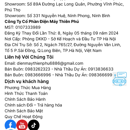
Showroom: Số 89A Đường Lạc Long Quân, Phường Vĩnh Phúc,
Phú Thọ
Showroom: Số 331 Nguyễn Huệ, Ninh Phong, Ninh Bình
Công Ty Cổ Phần Điện Máy Thiên Phú
MST: 0107333989
Đăng Ký Thay Đổi Lần Thứ: 8, Ngày 05 tháng 09 năm 2024
Nơi Cấp: Phòng DKKD - Sở Kế Hoạch và Đầu Tư TP Hà Nội
Địa Chỉ Trụ Sở: Số 2, Ngách 765/27, Đường Nguyễn Văn Linh,
Tổ 5 P.Sài Đồng, Q.Long Biên, TP.Hà Nội, Việt Nam
Liên hệ Với Chúng Tôi
Email:
dienmaythienphu6886@gmail.com
Bán Buôn:
0983262323
- Nhà Thầu Dự Án:
0913836633
Bán Buôn:
0983666996
- Nhà Thầu Dự Án:
0983666996
Dịch vụ khách hàng
Phương Thức Mua Hàng
Hình Thức Thanh Toán
Chính Sách Bảo Hành
Chính sách Đổi – Trả hàng hóa
Chính Sách Bảo Mật
Quy Chế Hoạt Động