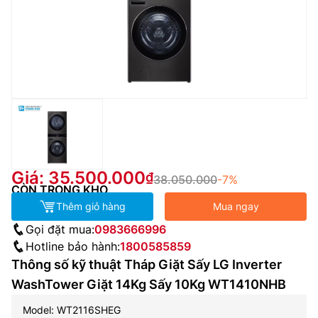
Giá: 35.500.000
38.050.000
-7%
CÒN TRONG KHO
Thêm giỏ hàng
Mua ngay
Gọi đặt mua:
0983666996
Hotline bảo hành:
1800585859
Thông số kỹ thuật Tháp Giặt Sấy LG Inverter
WashTower Giặt 14Kg Sấy 10Kg WT1410NHB
Model: WT2116SHEG