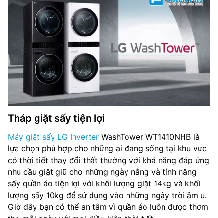
Chất liệu nắp máy: Kính chịu lực
Hiệu suất sử dụng điện: – Wh/kg
Công nghệ sấy: HeadPump
Bảng điều khiển: Cảm ứng
Màn hình LED: có
Nguồn điện: 220-240V, 50 Hz
Tháp giặt sấy tiện lợi
Kích thước (C x D x C): 600 x 660 x 1655 mm
Máy giặt sấy LG Inverter
WashTower WT1410NHB là
lựa chọn phù hợp cho những ai đang sống tại khu vực
Trọng lượng tịnh: – kg
có thời tiết thay đổi thất thường với khả năng đáp ứng
nhu cầu giặt giũ cho những ngày nắng và tính năng
Nơi sản xuất: Trung Quốc
sấy quần áo tiện lợi với khối lượng giặt 14kg và khối
lượng sấy 10kg để sử dụng vào những ngày trời âm u.
Giờ đây bạn có thể an tâm vì quần áo luôn được thơm