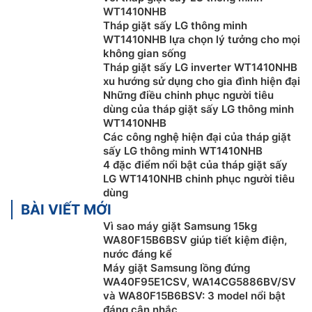
WT1410NHB
Tháp giặt sấy LG thông minh
WT1410NHB lựa chọn lý tưởng cho mọi
không gian sống
Tháp giặt sấy LG inverter WT1410NHB
xu hướng sử dụng cho gia đình hiện đại
Những điều chinh phục người tiêu
dùng của tháp giặt sấy LG thông minh
WT1410NHB
Các công nghệ hiện đại của tháp giặt
sấy LG thông minh WT1410NHB
4 đặc điểm nổi bật của tháp giặt sấy
LG WT1410NHB chinh phục người tiêu
dùng
Công nghệ sấy Smart Paring™
BÀI VIẾT MỚI
Với công nghệ Smart Paring™, quần áo đã giặt của bạn
Vì sao máy giặt Samsung 15kg
sẽ được sấy khô ở chu trình tối ưu nhất,, việc bạn cần
WA80F15B6BSV giúp tiết kiệm điện,
nước đáng kể
làm là chỉ cần nhấn nút bắt đầu và để
tháp giặt sấy LG
Máy giặt Samsung lồng đứng
WashTower WT1410NHB tự làm những việc còn lại.
WA40F95E1CSV, WA14CG5886BV/SV
và WA80F15B6BSV: 3 model nổi bật
đáng cân nhắc