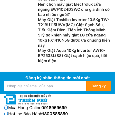
Nên chọn máy giặt Electrolux cửa
ngang EWF1024D3WC cho gia đình có
bao nhiêu người?
Máy Giặt Toshiba Inverter 10.5Kg TW-
T21BU115UWV(MG) Giặt Sạch Sâu,
Tiết Kiệm Điện, Tiện Ích Thông Minh
5 lý do khiến máy giặt LG cửa ngang
10kg FX1410N5G được ưa chuộng hiện
nay
Máy Giặt Aqua 10Kg Inverter AW10-
BP2533L(S8) Giặt sạch hiệu quả, tiết
Chu trình chăm sóc dị ứng của LG
kiệm điện
Với
tháp giặt sấy LG inverter
WashTower WT1410NHB
người dùng có thể mặc quần áo đầy tự tin khi biết
Đăng ký nhận thông tin mới nhất
rằng Chu trình chăm sóc dị ứng của LG loại bỏ cho
Đăng ký
bạn 99,9% mạt bụi gia đình có thể gây dị ứng.
Mua Hàng Online:
0918969699
Hotline Bảo Hành:
1800585859