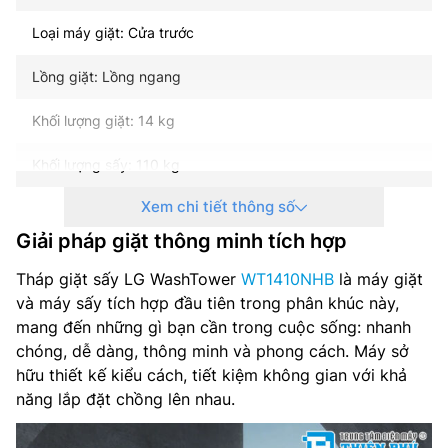
Loại máy giặt: Cửa trước
Lồng giặt: Lồng ngang
Khối lượng giặt: 14 kg
Khối lượng sấy: 110 kg
Xem chi tiết thông số
Kiểu động cơ máy giặt: Truyền động trực tiếp – sử dụng trí
tuệ nhân tạo
Giải pháp giặt thông minh tích hợp
Kiểu động cơ máy sấy: Động cơ truyền động curoa
Tháp giặt sấy LG WashTower
WT1410NHB
là máy giặt
và máy sấy tích hợp đầu tiên trong phân khúc này,
Tốc độ quay vắt tối đa: – vòng/phút
mang đến những gì bạn cần trong cuộc sống: nhanh
chóng, dễ dàng, thông minh và phong cách. Máy sở
Chất liệu lồng giặt: Thép không gỉ
hữu thiết kế kiểu cách, tiết kiệm không gian với khả
năng lắp đặt chồng lên nhau.
Chất liệu vỏ máy: Kim loại sơn tĩnh điện