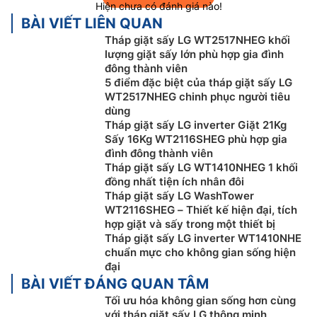
Hiện chưa có đánh giá nào!
BÀI VIẾT LIÊN QUAN
Tháp giặt sấy LG WT2517NHEG khối
lượng giặt sấy lớn phù hợp gia đình
đông thành viên
5 điểm đặc biệt của tháp giặt sấy LG
WT2517NHEG chinh phục người tiêu
dùng
Tháp giặt sấy LG inverter Giặt 21Kg
Sấy 16Kg WT2116SHEG phù hợp gia
đình đông thành viên
Tháp giặt sấy LG WT1410NHEG 1 khối
đồng nhất tiện ích nhân đôi
Công nghệ Auto Sense AI DD™
Tháp giặt sấy LG WashTower
WT2116SHEG – Thiết kế hiện đại, tích
Công nghệ AI DD được tích hợp động cơ truyền động
hợp giặt và sấy trong một thiết bị
Tháp giặt sấy LG inverter WT1410NHE
trực tiếp Intello DD và công nghệ trí thông minh nhân
chuẩn mực cho không gian sống hiện
tạo AI, có khả năng nhận diện được khối lượng và độ
đại
mềm của quần áo, từ đó giúp chuyển động lồng giặt
BÀI VIẾT ĐÁNG QUAN TÂM
phù hợp để giặt sạch các vết bẩn bám trên áo quần,
Tối ưu hóa không gian sống hơn cùng
bảo vệ quần áo tốt hơn 18%.
với tháp giặt sấy LG thông minh