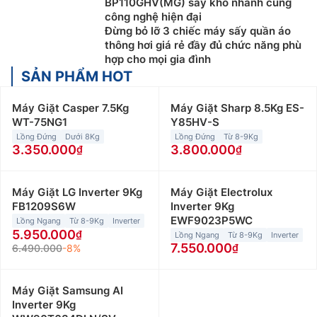
BP110GHV(MG) sấy khô nhanh cùng
công nghệ hiện đại
Đừng bỏ lỡ 3 chiếc máy sấy quần áo
thông hơi giá rẻ đầy đủ chức năng phù
hợp cho mọi gia đình
SẢN PHẨM HOT
Máy Giặt Casper 7.5Kg
Máy Giặt Sharp 8.5Kg ES-
WT-75NG1
Y85HV-S
Lồng Đứng
Dưới 8Kg
Lồng Đứng
Từ 8-9Kg
3.350.000
3.800.000
Máy Giặt LG Inverter 9Kg
Máy Giặt Electrolux
FB1209S6W
Inverter 9Kg
EWF9023P5WC
Lồng Ngang
Từ 8-9Kg
Inverter
5.950.000
Lồng Ngang
Từ 8-9Kg
Inverter
7.550.000
6.490.000
-8%
Máy Giặt Samsung AI
Inverter 9Kg