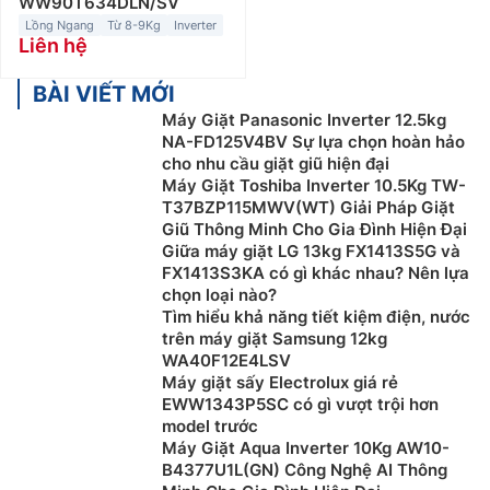
WW90T634DLN/SV
Lồng Ngang
Từ 8-9Kg
Inverter
Liên hệ
BÀI VIẾT MỚI
Máy Giặt Panasonic Inverter 12.5kg
NA-FD125V4BV Sự lựa chọn hoàn hảo
cho nhu cầu giặt giũ hiện đại
Máy Giặt Toshiba Inverter 10.5Kg TW-
T37BZP115MWV(WT) Giải Pháp Giặt
Giũ Thông Minh Cho Gia Đình Hiện Đại
Giữa máy giặt LG 13kg FX1413S5G và
FX1413S3KA có gì khác nhau? Nên lựa
chọn loại nào?
Tìm hiểu khả năng tiết kiệm điện, nước
trên máy giặt Samsung 12kg
WA40F12E4LSV
Máy giặt sấy Electrolux giá rẻ
EWW1343P5SC có gì vượt trội hơn
model trước
Máy Giặt Aqua Inverter 10Kg AW10-
B4377U1L(GN) Công Nghệ AI Thông