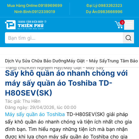
Mua Hàng Online:
0918969699
Đại Lý:
0983262323
Ninh Bình:
0912339019
Dự Án:
0983666996
0
Dịch Vụ Sửa Chữa Bảo Dưỡng
Máy Giặt - Máy Sấy
Trung Tâm Bảo
Trang chủ
/
Kinh Nghiệm Hay
/
Máy Giặt - Máy Sấy
Sấy khô quần áo nhanh chóng với
máy sấy quần áo Toshiba TD-
H80SEV(SK)
Tác giả: Thu Hiền
Đăng ngày: 29/04/2026, lúc 00:00
Máy sấy quần áo Toshiba
TD-H80SEV(SK) giải pháp
sấy khô quần áo nhanh chóng và tiện ích nhất cho gia
đình bạn. Tìm hiểu ngay những tiện ích mà bạn nhận
được khi lựa chọn máy sấy quần áo Toshiba cho gia