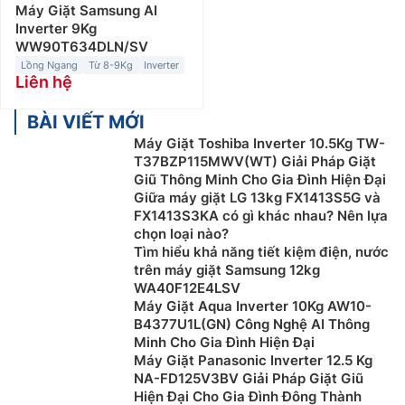
Máy Giặt Samsung AI
Inverter 9Kg
WW90T634DLN/SV
Lồng Ngang
Từ 8-9Kg
Inverter
Liên hệ
BÀI VIẾT MỚI
Máy Giặt Toshiba Inverter 10.5Kg TW-
T37BZP115MWV(WT) Giải Pháp Giặt
Giũ Thông Minh Cho Gia Đình Hiện Đại
Giữa máy giặt LG 13kg FX1413S5G và
FX1413S3KA có gì khác nhau? Nên lựa
chọn loại nào?
Tìm hiểu khả năng tiết kiệm điện, nước
trên máy giặt Samsung 12kg
WA40F12E4LSV
Máy Giặt Aqua Inverter 10Kg AW10-
B4377U1L(GN) Công Nghệ AI Thông
Minh Cho Gia Đình Hiện Đại
Máy Giặt Panasonic Inverter 12.5 Kg
NA-FD125V3BV Giải Pháp Giặt Giũ
Hiện Đại Cho Gia Đình Đông Thành