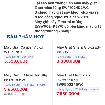
Tại sao nên xuống tiền mua máy giặt
Electrolux 10kg EWF1024D3WC
3 chiếc máy giặt sấy Electrolux giá rẻ
được đông người mua năm 2026
Máy giặt sấy Electrolux 9kg
EWW9024P3WC có bền bằng máy giặt
thông thường không?
SẢN PHẨM HOT
Máy Giặt Casper 7.5Kg
Máy Giặt Sharp 8.5Kg ES-
WT-75NG1
Y85HV-S
Lồng Đứng
Dưới 8Kg
Lồng Đứng
Từ 8-9Kg
3.350.000
3.800.000
Máy Giặt LG Inverter 9Kg
Máy Giặt Electrolux
FB1209S6W
Inverter 9Kg
EWF9023P5WC
Lồng Ngang
Từ 8-9Kg
Inverter
5.950.000
Lồng Ngang
Từ 8-9Kg
Inverter
7.550.000
6.490.000
-8%