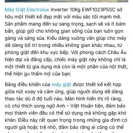
Máy Giặt Electrolux
Inverter 10Kg EWF1023P5SC sở
hữu một thiết kế đẹp mắt với màu sắc tối mạnh mẽ.
Sản phẩm mang đến sự sang trọng, sạch sẽ và ít bám
bẩn, giúp giữ cho không gian sống của bạn luôn gọn
gàng và sáng sủa. Kiểu dáng vuông vắn giúp cho máy
dễ dàng bố trí trong nhiều không gian khác nhau, từ
phòng giặt đến khu vực bếp. Với phong cách Châu Âu
hiện đại và đẳng cấp, chiếc máy giặt này không chỉ là
một thiết bị gia dụng mà còn là một phần của nội thất,
thể hiện gu thẩm mỹ của bạn.
Bảng điều khiển của
máy giặt
được thiết kế kết hợp
giữa nút xoay và cảm ứng, giúp người dùng dễ dàng
thao tác dù ở độ tuổi nào. Màn hình hiển thị rõ ràng,
có chú thích song ngữ Anh – Việt thuận tiện, đảm bảo
mọi thành viên đều có thể sử dụng mà không gặp khó
khăn. Điều này rất quan trọng trong những gia đình có
người già hoặc trẻ nhỏ, đảm bảo rằng ai cũng có thể