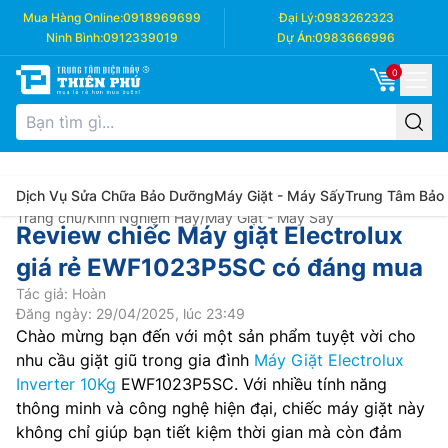
Mua Hàng Online:
0918969699
Đại Lý:
0983262323
Ninh Bình:
0912339019
Dự Án:
0983666996
0
Dịch Vụ Sửa Chữa Bảo Dưỡng
Máy Giặt - Máy Sấy
Trung Tâm Bảo
Trang chủ
/
Kinh Nghiệm Hay
/
Máy Giặt - Máy Sấy
Review chiếc Máy giặt Electrolux
giá rẻ EWF1023P5SC có đáng mua
Tác giả: Hoàn
Đăng ngày: 29/04/2025, lúc 23:49
Chào mừng bạn đến với một sản phẩm tuyệt vời cho
nhu cầu giặt giũ trong gia đình
Máy Giặt Electrolux
Inverter 10Kg
EWF1023P5SC. Với nhiều tính năng
thông minh và công nghệ hiện đại, chiếc máy giặt này
không chỉ giúp bạn tiết kiệm thời gian mà còn đảm