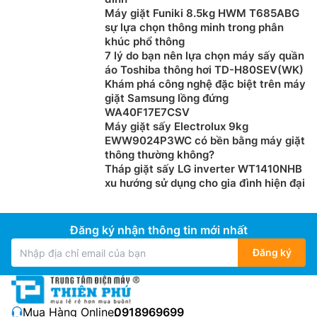
Máy giặt Funiki 8.5kg HWM T685ABG
sự lựa chọn thông minh trong phân
khúc phổ thông
7 lý do bạn nên lựa chọn máy sấy quần
áo Toshiba thông hơi TD-H80SEV(WK)
Khám phá công nghệ đặc biệt trên máy
giặt Samsung lồng đứng
WA40F17E7CSV
Máy giặt sấy Electrolux 9kg
EWW9024P3WC có bền bằng máy giặt
thông thường không?
Tháp giặt sấy LG inverter WT1410NHB
xu hướng sử dụng cho gia đình hiện đại
Đăng ký nhận thông tin mới nhất
Đăng ký
Mua Hàng Online:
0918969699