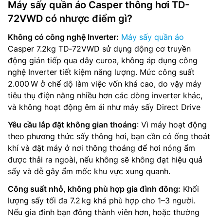
Máy sấy quần áo Casper thông hơi TD-
72VWD có nhược điểm gì?
Không có công nghệ Inverter:
Máy sấy quần áo
Casper 7.2kg TD‑72VWD sử dụng động cơ truyền
động gián tiếp qua dây curoa, không áp dụng công
nghệ Inverter tiết kiệm năng lượng. Mức công suất
2.000 W ở chế độ làm việc vốn khá cao, do vậy máy
tiêu thụ điện năng nhiều hơn các dòng inverter khác,
và không hoạt động êm ái như máy sấy Direct Drive
Yêu cầu lắp đặt không gian thoáng
: Vì máy hoạt động
theo phương thức sấy thông hơi, bạn cần có ống thoát
khí và đặt máy ở nơi thông thoáng để hơi nóng ẩm
được thải ra ngoài, nếu không sẽ không đạt hiệu quả
sấy và dễ gây ẩm mốc khu vực xung quanh.
Công suất nhỏ, không phù hợp gia đình đông:
Khối
lượng sấy tối đa 7.2 kg khá phù hợp cho 1–3 người.
Nếu gia đình bạn đông thành viên hơn, hoặc thường