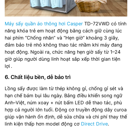
Máy sấy quần áo thông hơi Casper
TD-72VWD có tính
năng khóa trẻ em hoạt động bằng cách giữ cùng lúc
hai phím “Chống nhăn” và “Hẹn giờ” khoảng 3 giây,
đảm bảo trẻ nhỏ không thao tác nhầm khi máy đang
hoạt động. Ngoài ra, chức năng hẹn giờ sấy từ 1–24
giờ giúp người dùng linh hoạt sắp xếp thời gian tiện
lợi .
6. Chất liệu bền, dễ bảo trì
Lồng sấy được làm từ thép không gỉ, chống gỉ sét và
hạn chế bám bụi lâu ngày. Bảng điều khiển song ngữ
Anh–Việt, núm xoay + nút bấm LED dễ thao tác, phù
hợp cả người lớn tuổi. Động cơ truyền động dây curoa
giúp vận hành ổn định, dễ sửa chữa và chi phí thay thế
linh kiện thấp hơn model động cơ
Direct Drive
.