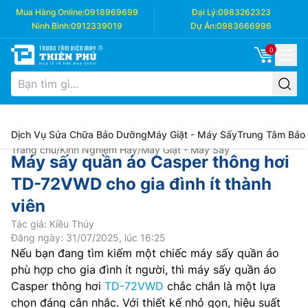
Mua Hàng Online:
0918969699
Đại Lý:
0983262323
Ninh Bình:
0912339019
Dự Án:
0983666996
0
Dịch Vụ Sửa Chữa Bảo Dưỡng
Máy Giặt - Máy Sấy
Trung Tâm Bảo
Trang chủ
/
Kinh Nghiệm Hay
/
Máy Giặt - Máy Sấy
Máy sấy quần áo Casper thông hơi
TD-72VWD cho gia đình ít thành
viên
Tác giả: Kiều Thúy
Đăng ngày: 31/07/2025, lúc 16:25
Nếu bạn đang tìm kiếm một chiếc máy sấy quần áo
phù hợp cho gia đình ít người, thì máy sấy quần áo
Casper thông hơi
TD-72VWD
chắc chắn là một lựa
chọn đáng cân nhắc. Với thiết kế nhỏ gọn, hiệu suất