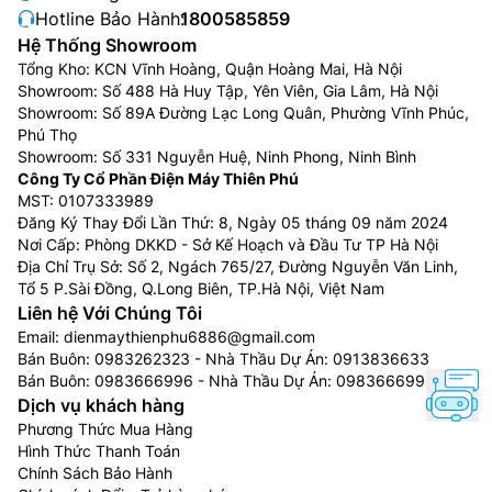
Hotline Bảo Hành:
1800585859
Hệ Thống Showroom
Tổng Kho: KCN Vĩnh Hoàng, Quận Hoàng Mai, Hà Nội
Showroom: Số 488 Hà Huy Tập, Yên Viên, Gia Lâm, Hà Nội
Showroom: Số 89A Đường Lạc Long Quân, Phường Vĩnh Phúc,
Phú Thọ
Showroom: Số 331 Nguyễn Huệ, Ninh Phong, Ninh Bình
Công Ty Cổ Phần Điện Máy Thiên Phú
MST: 0107333989
Đăng Ký Thay Đổi Lần Thứ: 8, Ngày 05 tháng 09 năm 2024
Nơi Cấp: Phòng DKKD - Sở Kế Hoạch và Đầu Tư TP Hà Nội
Địa Chỉ Trụ Sở: Số 2, Ngách 765/27, Đường Nguyễn Văn Linh,
Tổ 5 P.Sài Đồng, Q.Long Biên, TP.Hà Nội, Việt Nam
Liên hệ Với Chúng Tôi
Email:
dienmaythienphu6886@gmail.com
Bán Buôn:
0983262323
- Nhà Thầu Dự Án:
0913836633
Bán Buôn:
0983666996
- Nhà Thầu Dự Án:
0983666996
Dịch vụ khách hàng
Phương Thức Mua Hàng
Hình Thức Thanh Toán
Chính Sách Bảo Hành