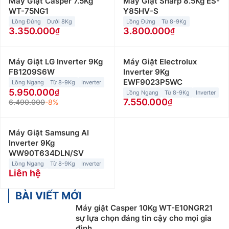
Máy Giặt Casper 7.5Kg
Máy Giặt Sharp 8.5Kg ES-
WT-75NG1
Y85HV-S
Lồng Đứng
Dưới 8Kg
Lồng Đứng
Từ 8-9Kg
3.350.000
3.800.000
Máy Giặt LG Inverter 9Kg
Máy Giặt Electrolux
FB1209S6W
Inverter 9Kg
EWF9023P5WC
Lồng Ngang
Từ 8-9Kg
Inverter
5.950.000
Lồng Ngang
Từ 8-9Kg
Inverter
7.550.000
6.490.000
-8%
Máy Giặt Samsung AI
Inverter 9Kg
WW90T634DLN/SV
Lồng Ngang
Từ 8-9Kg
Inverter
Liên hệ
BÀI VIẾT MỚI
Máy giặt Casper 10Kg WT-E10NGR21
sự lựa chọn đáng tin cậy cho mọi gia
đình