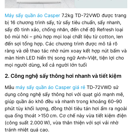
Máy sấy quần áo Casper
7.2kg TD-72VWD được trang
bị 16 chương trình sấy, từ sấy tiêu chuẩn, sấy nhanh,
sấy đồ tinh xảo, chống nhăn, đến chế độ Refresh loại
bỏ mùi hôi – phù hợp mọi loại chất liệu từ cotton, len
đến sợi tổng hợp. Các chương trình được mô tả rõ
ràng và dễ thao tác nhờ núm xoay kết hợp nút bấm và
màn hình LED hiển thị song ngữ Anh–Việt, tiện lợi cho
mọi người dùng, kể cả người lớn tuổi
2. Công nghệ sấy thông hơi nhanh và tiết kiệm
Mẫu
máy sấy quần áo Casper giá rẻ
TD‑72VWD sử
dụng công nghệ sấy thông hơi với quạt gió mạnh mẽ,
giúp quần áo khô đều và nhanh trong khoảng 60–90
phút tùy khối lượng, đồng thời tiêu tán hơi ẩm ra ngoài
qua ống thoát >150 cm. Cơ chế này vừa tiết kiệm điện
(công suất 2.000 W), vừa thân thiện với sợi vải nhờ
tránh nhiệt quá cao.