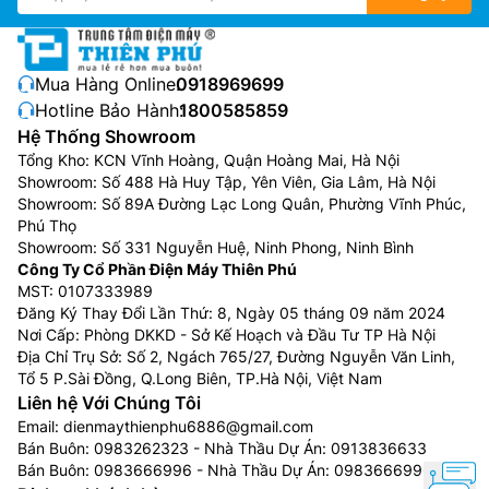
Mua Hàng Online:
0918969699
Hotline Bảo Hành:
1800585859
Hệ Thống Showroom
Tổng Kho: KCN Vĩnh Hoàng, Quận Hoàng Mai, Hà Nội
Showroom: Số 488 Hà Huy Tập, Yên Viên, Gia Lâm, Hà Nội
Showroom: Số 89A Đường Lạc Long Quân, Phường Vĩnh Phúc,
Phú Thọ
Showroom: Số 331 Nguyễn Huệ, Ninh Phong, Ninh Bình
Công Ty Cổ Phần Điện Máy Thiên Phú
MST: 0107333989
Đăng Ký Thay Đổi Lần Thứ: 8, Ngày 05 tháng 09 năm 2024
Nơi Cấp: Phòng DKKD - Sở Kế Hoạch và Đầu Tư TP Hà Nội
Địa Chỉ Trụ Sở: Số 2, Ngách 765/27, Đường Nguyễn Văn Linh,
Tổ 5 P.Sài Đồng, Q.Long Biên, TP.Hà Nội, Việt Nam
Liên hệ Với Chúng Tôi
Email:
dienmaythienphu6886@gmail.com
Bán Buôn:
0983262323
- Nhà Thầu Dự Án:
0913836633
Bán Buôn:
0983666996
- Nhà Thầu Dự Án:
0983666996