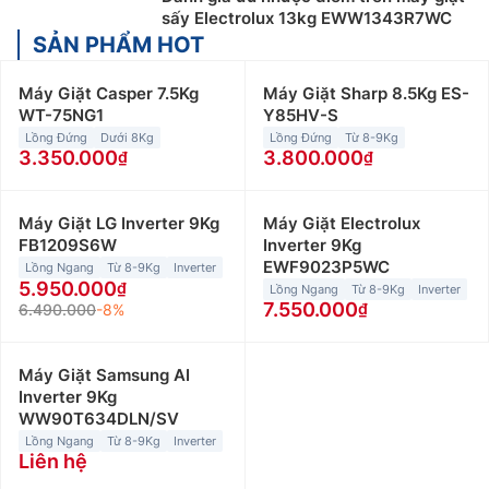
sấy Electrolux 13kg EWW1343R7WC
SẢN PHẨM HOT
Máy Giặt Casper 7.5Kg
Máy Giặt Sharp 8.5Kg ES-
WT-75NG1
Y85HV-S
Lồng Đứng
Dưới 8Kg
Lồng Đứng
Từ 8-9Kg
3.350.000
3.800.000
Máy Giặt LG Inverter 9Kg
Máy Giặt Electrolux
FB1209S6W
Inverter 9Kg
EWF9023P5WC
Lồng Ngang
Từ 8-9Kg
Inverter
5.950.000
Lồng Ngang
Từ 8-9Kg
Inverter
7.550.000
6.490.000
-8%
Máy Giặt Samsung AI
Inverter 9Kg
WW90T634DLN/SV
Lồng Ngang
Từ 8-9Kg
Inverter
Liên hệ