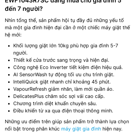
EWF1043R7SC đáng mua cho gia đình 5
đến 7 người?
Nhìn tổng thể, sản phẩm hội tụ đầy đủ những yếu tố
mà một gia đình hiện đại cần ở một chiếc máy giặt thế
hệ mới:
Khối lượng giặt lớn 10kg phù hợp gia đình 5-7
người.
Thiết kế cửa trước sang trọng và hiện đại.
Công nghệ Eco Inverter tiết kiệm điện hiệu quả.
AI SensorWash tự động tối ưu chu trình giặt.
IntelliQuick giặt nhanh chỉ khoảng 45 phút.
VapourRefresh giảm nhăn, làm mới quần áo.
DelicatesPlus chăm sóc sợi vải cao cấp.
Chương trình diệt khuẩn chuyên sâu.
Điều khiển từ xa qua điện thoại thông minh.
Những ưu điểm trên giúp sản phẩm trở thành lựa chọn
nổi bật trong phân khúc
máy giặt gia đình
hiện nay.