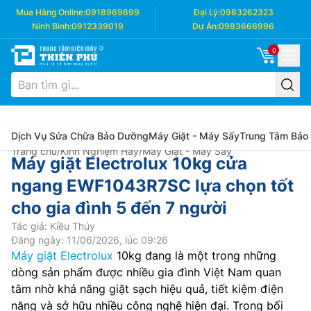
Mua Hàng Online:
0918969699
Đại Lý:
0983262323
Ninh Bình:
0912339019
Dự Án:
0983666996
0
Dịch Vụ Sửa Chữa Bảo Dưỡng
Máy Giặt - Máy Sấy
Trung Tâm Bảo
Trang chủ
/
Kinh Nghiệm Hay
/
Máy Giặt - Máy Sấy
Máy giặt Electrolux 10kg cửa
ngang EWF1043R7SC lựa chọn tốt
cho gia đình 5 đến 7 người
Tác giả: Kiều Thúy
Đăng ngày: 11/06/2026, lúc 09:26
Máy giặt Electrolux
10kg đang là một trong những
dòng sản phẩm được nhiều gia đình Việt Nam quan
tâm nhờ khả năng giặt sạch hiệu quả, tiết kiệm điện
năng và sở hữu nhiều công nghệ hiện đại. Trong bối