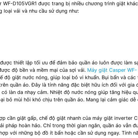
r WF-D105VGR1 được trang bị nhiều chương trình giặt khác
g loại vải và nhu cầu sử dụng như:
được thiết lập tối ưu để đảm bảo quần áo luôn được làm s
 được độ bền và mềm mại của sợi vải.
Máy giặt Casper WF-
ế độ giặt nước nóng, giúp loại bỏ vi khuẩn. Bụi bẩn và các 
rên quần áo. Đây là tính năng đặc biệt hữu ích đối với gia 
 có làn da nhạy cảm. Nhiệt độ nước nóng giúp tăng hiệu q
oại bỏ mùi hôi khó chịu trên quần áo. Mang lại cảm giác dễ 
p cần giặt gấp, chế độ giặt nhanh của máy giặt inverter 
i pháp hoàn hảo. Chỉ trong thời gian ngắn, quần áo vẫn đ
hợp với những bộ đồ ít bẩn hoặc cần sử dụng ngay. Tính n