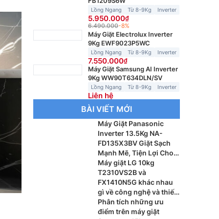
FB1209S6W
Lồng Ngang
Từ 8-9Kg
Inverter
5.950.000
6.490.000
-8%
Máy Giặt Electrolux Inverter
9Kg EWF9023P5WC
Lồng Ngang
Từ 8-9Kg
Inverter
7.550.000
Máy Giặt Samsung AI Inverter
9Kg WW90T634DLN/SV
Lồng Ngang
Từ 8-9Kg
Inverter
Liên hệ
BÀI VIẾT MỚI
Máy Giặt Panasonic
Inverter 13.5Kg NA-
FD135X3BV Giặt Sạch
Mạnh Mẽ, Tiện Lợi Cho
Gia Đình
Máy giặt LG 10kg
T2310VS2B và
FX1410N5G khác nhau
gì về công nghệ và thiết
kế
Phân tích những ưu
điểm trên máy giặt