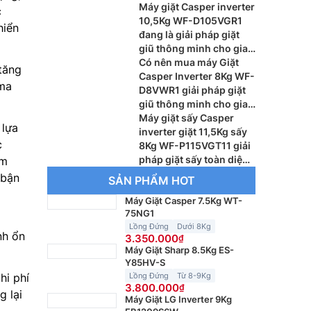
viên
Máy giặt Casper inverter
c
10,5Kg WF-D105VGR1
hiển
đang là giải pháp giặt
giũ thông minh cho gia
đình hiện đại
Có nên mua máy Giặt
tăng
Casper Inverter 8Kg WF-
 ma
D8VWR1 giải pháp giặt
giũ thông minh cho gia
đình hiện đại
Máy giặt sấy Casper
lựa
inverter giặt 11,5Kg sấy
c
8Kg WF-P115VGT11 giải
pháp giặt sấy toàn diện
ệm
cho gia đình hiện đại
 bận
SẢN PHẨM HOT
Máy Giặt Casper 7.5Kg WT-
75NG1
Lồng Đứng
Dưới 8Kg
nh ổn
3.350.000
Máy Giặt Sharp 8.5Kg ES-
Y85HV-S
hi phí
Lồng Đứng
Từ 8-9Kg
3.800.000
g lại
Máy Giặt LG Inverter 9Kg