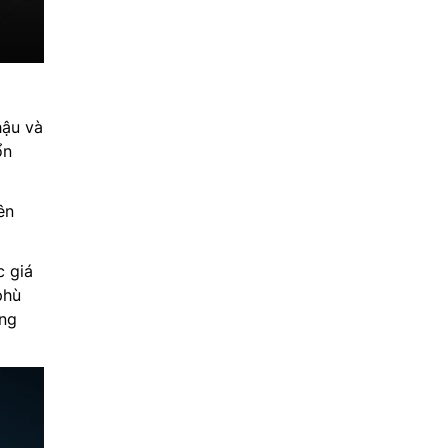
hậu và
ổn
ên
c giá
phù
ăng