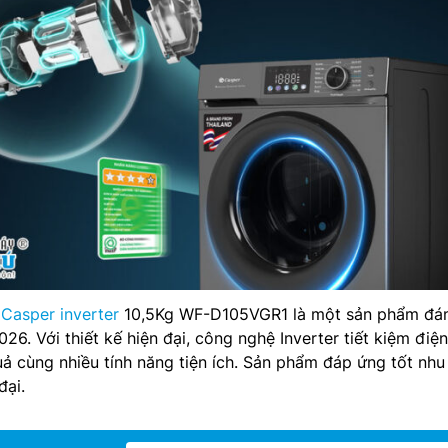
 Casper inverter
10,5Kg WF-D105VGR1 là một sản phẩm đá
6. Với thiết kế hiện đại, công nghệ Inverter tiết kiệm điện
uả cùng nhiều tính năng tiện ích. Sản phẩm đáp ứng tốt nhu
đại.