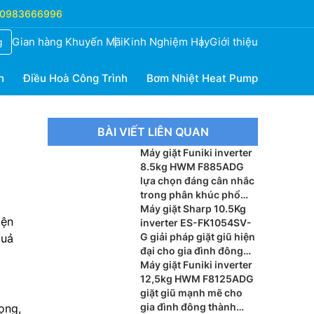
0983666996
Gian hàng Khuyến Mãi
Kinh Nghiệm Hay
Giới thiệu
g
h
Điều Hoà Công Trình
Bơm Nhiệt Heat Pump
BÀI VIẾT LIÊN QUAN
Máy giặt Funiki inverter
8.5kg HWM F885ADG
lựa chọn đáng cân nhắc
trong phân khúc phổ
thông phù hợp nhất hiện
Máy giặt Sharp 10.5Kg
iện
nay
inverter ES-FK1054SV-
G giải pháp giặt giũ hiện
quả
đại cho gia đình đông
thành viên
Máy giặt Funiki inverter
12,5kg HWM F8125ADG
giặt giũ mạnh mẽ cho
gia đình đông thành
ọng,