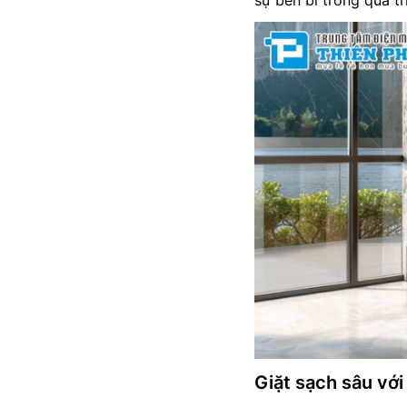
sự bền bỉ trong quá tr
Giặt sạch sâu vớ