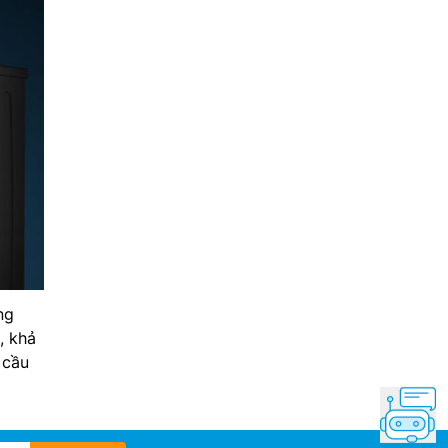
ng
, khả
 cầu