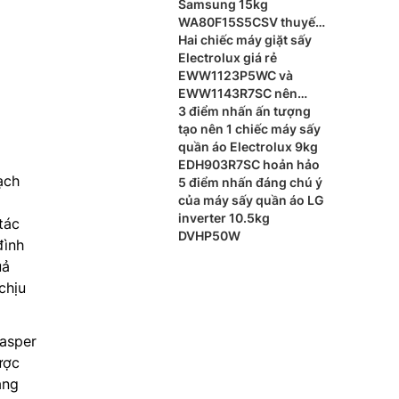
Samsung 15kg
WA80F15S5CSV thuyết
phục người mua
Hai chiếc máy giặt sấy
Electrolux giá rẻ
EWW1123P5WC và
EWW1143R7SC nên
dùng loại nào?
3 điểm nhấn ấn tượng
tạo nên 1 chiếc máy sấy
quần áo Electrolux 9kg
EDH903R7SC hoản hảo
ạch
5 điểm nhấn đáng chú ý
của máy sấy quần áo LG
inverter 10.5kg
tác
DVHP50W
đình
uả
chịu
Casper
ược
ăng