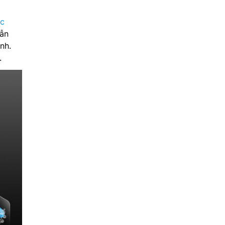
ớc
vẫn
nh.
.