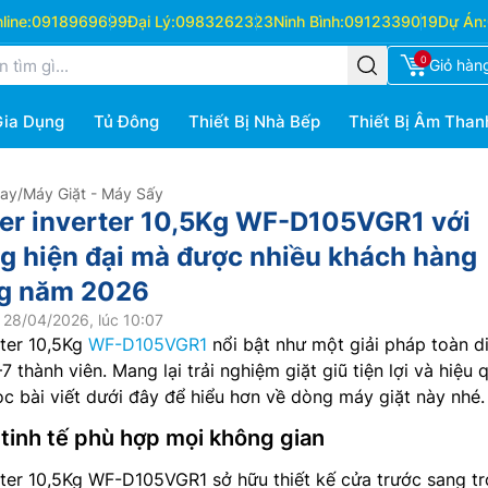
ine:
0918969699
Đại Lý:
0983262323
Ninh Bình:
0912339019
Dự Án:
0
Giỏ hàn
Gia Dụng
Tủ Đông
Thiết Bị Nhà Bếp
Thiết Bị Âm Than
Hay
/
Máy Giặt - Máy Sấy
er inverter 10,5Kg WF-D105VGR1 với
ng hiện đại mà được nhiều khách hàng
ng năm 2026
 28/04/2026, lúc 10:07
rter 10,5Kg
WF-D105VGR1
nổi bật như một giải pháp toàn d
7 thành viên. Mang lại trải nghiệm giặt giũ tiện lợi và hiệu 
ọc bài viết dưới đây để hiểu hơn về dòng máy giặt này nhé.
, tinh tế phù hợp mọi không gian
ter 10,5Kg WF-D105VGR1 sở hữu thiết kế cửa trước sang tr