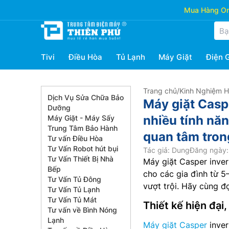
Mua Hàng Onl
Tivi
Điều Hòa
Tủ Lạnh
Máy Giặt
Điện 
Trang chủ
/
Kinh Nghiệm 
Dịch Vụ Sửa Chữa Bảo
Máy giặt Casp
Dưỡng
nhiều tính nă
Máy Giặt - Máy Sấy
Trung Tâm Bảo Hành
quan tâm tro
Tư vấn Điều Hòa
Tư Vấn Robot hút bụi
Tác giả: Dung
Đăng ngày:
Tư Vấn Thiết Bị Nhà
Máy giặt Casper inve
Bếp
cho các gia đình từ 5–
Tư Vấn Tủ Đông
vượt trội. Hãy cùng đ
Tư Vấn Tủ Lạnh
Tư Vấn Tủ Mát
Thiết kế hiện đại
Tư vấn về Bình Nóng
Lạnh
Máy giặt Casper
inver