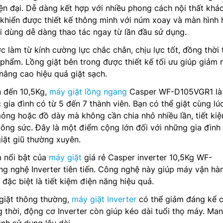
n đại. Dễ dàng kết hợp với nhiều phong cách nội thất khá
khiển được thiết kế thông minh với núm xoay và màn hình 
ời dùng dễ dàng thao tác ngay từ lần đầu sử dụng.
 làm từ kính cường lực chắc chắn, chịu lực tốt, đồng thời 
phẩm. Lồng giặt bên trong được thiết kế tối ưu giúp giảm
 nâng cao hiệu quả giặt sạch.
n đến 10,5Kg,
máy giặt lồng ngang
Casper WF-D105VGR1 là 
 gia đình có từ 5 đến 7 thành viên. Bạn có thể giặt cùng lú
ỏng hoặc đồ dày mà không cần chia nhỏ nhiều lần, tiết ki
công sức. Đây là một điểm cộng lớn đối với những gia đình
iặt giũ thường xuyên.
 nổi bật của
máy giặt
giá rẻ Casper inverter 10,5Kg WF-
g nghệ Inverter tiên tiến. Công nghệ này giúp máy vận hà
 đặc biệt là tiết kiệm điện năng hiệu quả.
giặt thông thường,
máy giặt Inverter
có thể giảm đáng kể c
 thời, động cơ Inverter còn giúp kéo dài tuổi thọ máy. Man