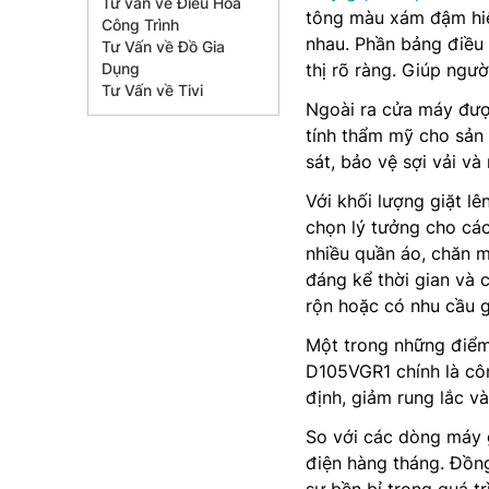
Tư vấn về Điều Hòa
tông màu xám đậm hiệ
Công Trình
nhau. Phần bảng điều 
Tư Vấn về Đồ Gia
Dụng
thị rõ ràng. Giúp ngư
Tư Vấn về Tivi
Ngoài ra cửa máy được
tính thẩm mỹ cho sản 
sát, bảo vệ sợi vải và
Với khối lượng giặt lê
chọn lý tưởng cho các
nhiều quần áo, chăn m
đáng kể thời gian và 
rộn hoặc có nhu cầu g
Một trong những điểm
D105VGR1 chính là côn
định, giảm rung lắc và
So với các dòng máy 
điện hàng tháng. Đồng