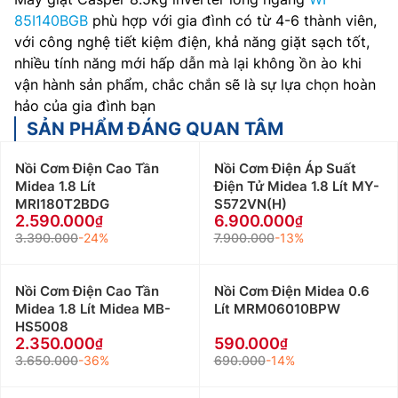
85I140BGB
phù hợp với gia đình có từ 4-6 thành viên,
với công nghệ tiết kiệm điện, khả năng giặt sạch tốt,
nhiều tính năng mới hấp dẫn mà lại không ồn ào khi
vận hành sản phẩm, chắc chắn sẽ là sự lựa chọn hoàn
hảo của gia đình bạn
SẢN PHẨM ĐÁNG QUAN TÂM
Nồi Cơm Điện Cao Tần
Nồi Cơm Điện Áp Suất
Midea 1.8 Lít
Điện Tử Midea 1.8 Lít MY-
MRI180T2BDG
S572VN(H)
2.590.000
6.900.000
3.390.000
-24%
7.900.000
-13%
Nồi Cơm Điện Cao Tần
Nồi Cơm Điện Midea 0.6
Midea 1.8 Lít Midea MB-
Lít MRM06010BPW
HS5008
2.350.000
590.000
3.650.000
-36%
690.000
-14%