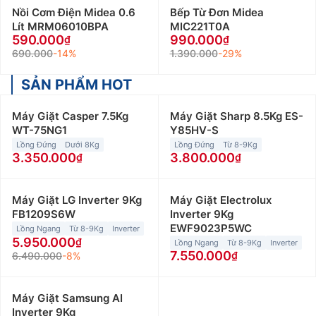
Nồi Cơm Điện Midea 0.6
Bếp Từ Đơn Midea
Lít MRM06010BPA
MIC221T0A
590.000
990.000
690.000
-14%
1.390.000
-29%
SẢN PHẨM HOT
Máy Giặt Casper 7.5Kg
Máy Giặt Sharp 8.5Kg ES-
WT-75NG1
Y85HV-S
Lồng Đứng
Dưới 8Kg
Lồng Đứng
Từ 8-9Kg
3.350.000
3.800.000
Máy Giặt LG Inverter 9Kg
Máy Giặt Electrolux
FB1209S6W
Inverter 9Kg
EWF9023P5WC
Lồng Ngang
Từ 8-9Kg
Inverter
5.950.000
Lồng Ngang
Từ 8-9Kg
Inverter
7.550.000
6.490.000
-8%
Máy Giặt Samsung AI
Inverter 9Kg