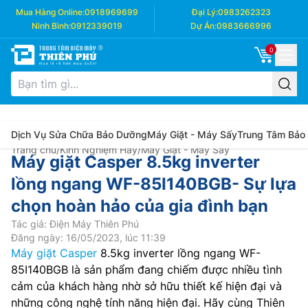
Mua Hàng Online:
0918969699
Đại Lý:
0983262323
Ninh Bình:
0912339019
Dự Án:
0983666996
0
Dịch Vụ Sửa Chữa Bảo Dưỡng
Máy Giặt - Máy Sấy
Trung Tâm Bảo
Trang chủ
/
Kinh Nghiệm Hay
/
Máy Giặt - Máy Sấy
Máy giặt Casper 8.5kg inverter
lồng ngang WF-85I140BGB- Sự lựa
chọn hoàn hảo của gia đình bạn
Tác giả: Điện Máy Thiên Phú
Đăng ngày: 16/05/2023, lúc 11:39
Máy giặt Casper
8.5kg inverter lồng ngang WF-
85I140BGB là sản phẩm đang chiếm được nhiều tình
cảm của khách hàng nhờ sở hữu thiết kế hiện đại và
những công nghệ tính năng hiện đại. Hãy cùng Thiên