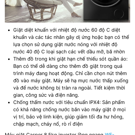
Giặt diệt khuẩn với nhiệt độ nước 60 độ C diệt
khuẩn và các tác nhân gây dị ứng hoặc bạn có thể
lựa chọn sử dụng giặt nước nóng với nhiệt độ
nước 40 độ C loại sạch các vết dầu mỡ, bã nhờn
Thêm đồ trong khi giặt hạn chế thiếu sót quần áo:
Bạn có thể dễ dàng cho thêm đồ giặt trong quá
trình máy đang hoạt động. Chỉ cần chọn nút thêm
đồ vào máy giặt. Máy sẽ hạ mực nước thấp xuống
và để nước không bị tràn ra ngoài. Tiết kiệm thời
gian, công sức và điện năng.
Chống thấm nước với tiêu chuẩn IPX4: Sản phẩm
có khả năng chống nước bắn vào máy giặt ở mọi
vị trí, bảo vệ linh kiện, giúp giảm tối đa hư hỏng,
chập mạch, cháy nổ, rò rỉ điện
Máy giặt Casper 8.5kg inverter lồng ngang
WF-