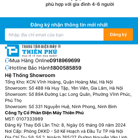
phù hợp với gia đình 4-6 người
Đăng ký nhận thông tin mới nhất
Đăng ký
Mua Hàng Online:
0918969699
Hotline Bảo Hành:
1800585859
Hệ Thống Showroom
Tổng Kho: KCN Vĩnh Hoàng, Quận Hoàng Mai, Hà Nội
Showroom: Số 488 Hà Huy Tập, Yên Viên, Gia Lâm, Hà Nội
Showroom: Số 89A Đường Lạc Long Quân, Phường Vĩnh Phúc,
Phú Thọ
Showroom: Số 331 Nguyễn Huệ, Ninh Phong, Ninh Bình
Công Ty Cổ Phần Điện Máy Thiên Phú
MST: 0107333989
Đăng Ký Thay Đổi Lần Thứ: 8, Ngày 05 tháng 09 năm 2024
Nơi Cấp: Phòng DKKD - Sở Kế Hoạch và Đầu Tư TP Hà Nội
Địa Chỉ Trụ Sở: Số 2, Ngách 765/27, Đường Nguyễn Văn Linh,