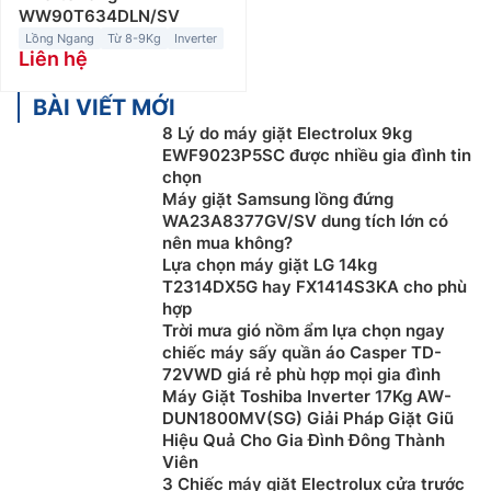
WW90T634DLN/SV
Lồng Ngang
Từ 8-9Kg
Inverter
Liên hệ
BÀI VIẾT MỚI
8 Lý do máy giặt Electrolux 9kg
EWF9023P5SC được nhiều gia đình tin
chọn
Máy giặt Samsung lồng đứng
WA23A8377GV/SV dung tích lớn có
nên mua không?
Lựa chọn máy giặt LG 14kg
T2314DX5G hay FX1414S3KA cho phù
hợp
Trời mưa gió nồm ẩm lựa chọn ngay
chiếc máy sấy quần áo Casper TD-
72VWD giá rẻ phù hợp mọi gia đình
Máy Giặt Toshiba Inverter 17Kg AW-
DUN1800MV(SG) Giải Pháp Giặt Giũ
Hiệu Quả Cho Gia Đình Đông Thành
Viên
3 Chiếc máy giặt Electrolux cửa trước